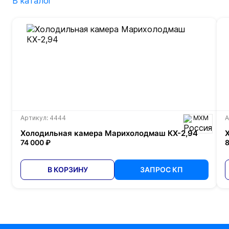
В каталог
Артикул: 4444
МХМ
А
Холодильная камера Марихолодмаш КХ-2,94
74 000 ₽
8
В КОРЗИНУ
ЗАПРОС КП