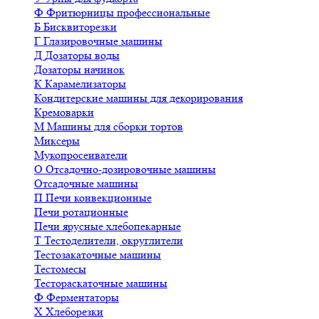
Ф
Фритюрницы профессиональные
Б
Бисквиторезки
Г
Глазировочные машины
Д
Дозаторы воды
Дозаторы начинок
К
Карамелизаторы
Кондитерские машины для декорирования
Кремоварки
М
Машины для сборки тортов
Миксеры
Мукопросеиватели
О
Отсадочно-дозировочные машины
Отсадочные машины
П
Печи конвекционные
Печи ротационные
Печи ярусные хлебопекарные
Т
Тестоделители, округлители
Тестозакаточные машины
Тестомесы
Тестораскаточные машины
Ф
Ферментаторы
Х
Хлеборезки