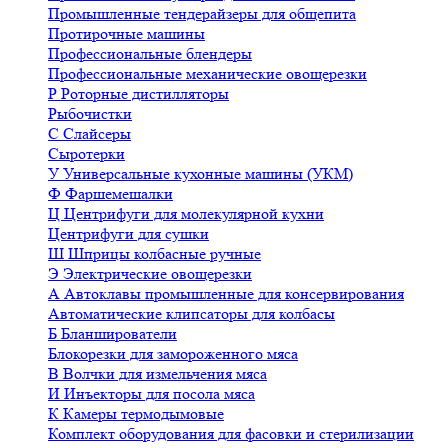
Промышленные тендерайзеры для общепита
Протирочные машины
Профессиональные блендеры
Профессиональные механические овощерезки
Р
Роторные дистилляторы
Рыбочистки
С
Слайсеры
Сыротерки
У
Универсальные кухонные машины (УКМ)
Ф
Фаршемешалки
Ц
Центрифуги для молекулярной кухни
Центрифуги для сушки
Ш
Шприцы колбасные ручные
Э
Электрические овощерезки
А
Автоклавы промышленные для консервирования
Автоматические клипсаторы для колбасы
Б
Бланширователи
Блокорезки для замороженного мяса
В
Волчки для измельчения мяса
И
Инъекторы для посола мяса
К
Камеры термодымовые
Комплект оборудования для фасовки и стерилизации