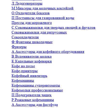
Л
Ледогенераторы
М
Миксеры для молочных коктейлей
О
Охладители бокалов
П
Постмиксы для газированной воды
Прессы для мороженого
С
Соковыжималки для твердых овощей и фруктов
Соковыжималки для цитрусовых
Сокоохладители
Ф
Фонтаны шоколадные
Фризеры
А
Аксессуары для кофейного оборудования
В
Вспениватели молока
К
Капельные кофеварки
Кофе на песке
Кофе-принтеры
Кофейный инвентарь
Кофемашины
Кофемашины суперавтоматы
Кофемолки профессиональные
П
Подогреватели чашек
Р
Рожковые кофемашины
А
Аксессуары для фастфуда