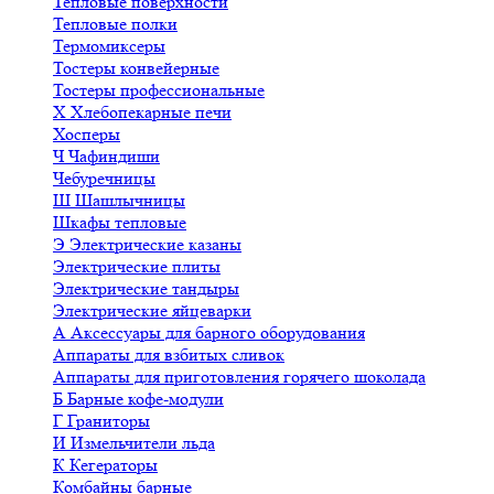
Тепловые поверхности
Тепловые полки
Термомиксеры
Тостеры конвейерные
Тостеры профессиональные
Х
Хлебопекарные печи
Хосперы
Ч
Чафиндиши
Чебуречницы
Ш
Шашлычницы
Шкафы тепловые
Э
Электрические казаны
Электрические плиты
Электрические тандыры
Электрические яйцеварки
А
Аксессуары для барного оборудования
Аппараты для взбитых сливок
Аппараты для приготовления горячего шоколада
Б
Барные кофе-модули
Г
Граниторы
И
Измельчители льда
К
Кегераторы
Комбайны барные