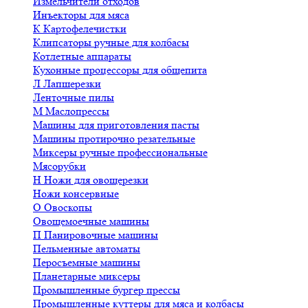
Измельчители отходов
Инъекторы для мяса
К
Картофелечистки
Клипсаторы ручные для колбасы
Котлетные аппараты
Кухонные процессоры для общепита
Л
Лапшерезки
Ленточные пилы
М
Маслопрессы
Машины для приготовления пасты
Машины протирочно резательные
Миксеры ручные профессиональные
Мясорубки
Н
Ножи для овощерезки
Ножи консервные
О
Овоскопы
Овощемоечные машины
П
Панировочные машины
Пельменные автоматы
Перосъемные машины
Планетарные миксеры
Промышленные бургер прессы
Промышленные куттеры для мяса и колбасы