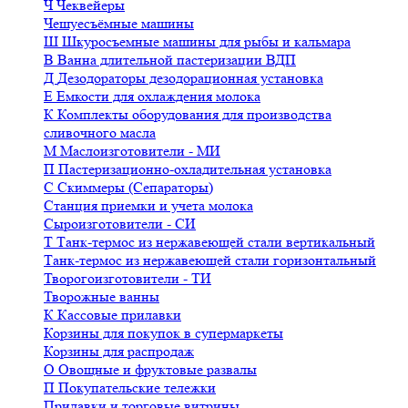
Ч
Чеквейеры
Чешуесъёмные машины
Ш
Шкуросъемные машины для рыбы и кальмара
В
Ванна длительной пастеризации ВДП
Д
Дезодораторы дезодорационная установка
Е
Емкости для охлаждения молока
К
Комплекты оборудования для производства
сливочного масла
М
Маслоизготовители - МИ
П
Пастеризационно-охладительная установка
С
Скиммеры (Сепараторы)
Станция приемки и учета молока
Сыроизготовители - СИ
Т
Танк-термос из нержавеющей стали вертикальный
Танк-термос из нержавеющей стали горизонтальный
Творогоизготовители - ТИ
Творожные ванны
К
Кассовые прилавки
Корзины для покупок в супермаркеты
Корзины для распродаж
О
Овощные и фруктовые развалы
П
Покупательские тележки
Прилавки и торговые витрины