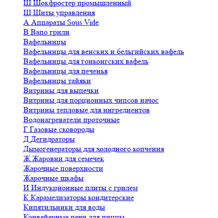
Ш
Шокфростер промышленный
Щ
Щиты управления
А
Аппараты Sous Vide
В
Вапо грили
Вафельницы
Вафельницы для венских и бельгийских вафель
Вафельницы для гонконгских вафель
Вафельницы для печенья
Вафельницы тайяки
Витрины для выпечки
Витрины для порционных чипсов начос
Витрины тепловые для ингредиентов
Водонагреватели проточные
Г
Газовые сковороды
Д
Дегидраторы
Дымогенераторы для холодного копчения
Ж
Жаровни для семечек
Жарочные поверхности
Жарочные шкафы
И
Индукционные плиты с грилем
К
Карамелизаторы кондитерские
Кипятильники для воды
Конвейерные печи для пиццы