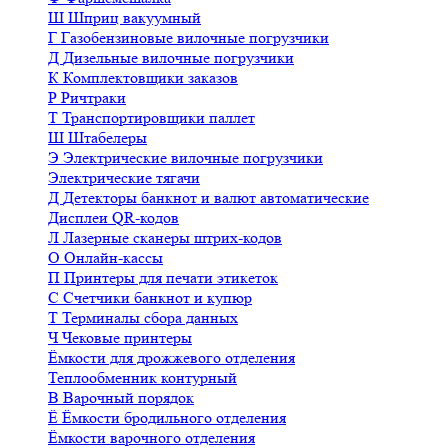
Ш
Шприц вакуумный
Г
Газобензиновые вилочные погрузчики
Д
Дизельные вилочные погрузчики
К
Комплектовщики заказов
Р
Ричтраки
Т
Транспортировщики паллет
Ш
Штабелеры
Э
Электрические вилочные погрузчики
Электрические тягачи
Д
Детекторы банкнот и валют автоматические
Дисплеи QR-кодов
Л
Лазерные сканеры штрих-кодов
О
Онлайн-кассы
П
Принтеры для печати этикеток
С
Счетчики банкнот и купюр
Т
Терминалы сбора данных
Ч
Чековые принтеры
Ёмкости для дрожжевого отделения
Теплообменник контурный
В
Варочный порядок
Ё
Ёмкости бродильного отделения
Ёмкости варочного отделения