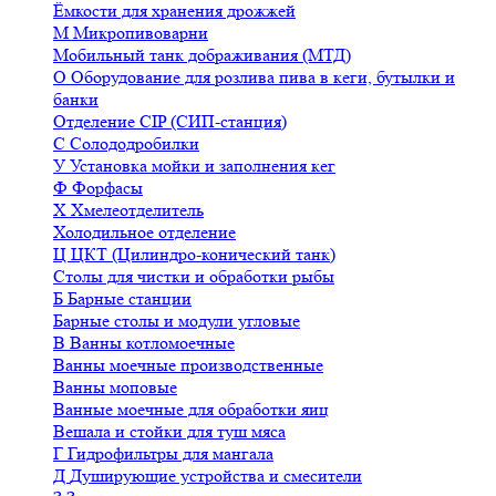
Ёмкости для хранения дрожжей
М
Микропивоварни
Мобильный танк дображивания (МТД)
О
Оборудование для розлива пива в кеги, бутылки и
банки
Отделение CIP (СИП-станция)
С
Солододробилки
У
Установка мойки и заполнения кег
Ф
Форфасы
Х
Хмелеотделитель
Холодильное отделение
Ц
ЦКТ (Цилиндро-конический танк)
Столы для чистки и обработки рыбы
Б
Барные станции
Барные столы и модули угловые
В
Ванны котломоечные
Ванны моечные производственные
Ванны моповые
Ванные моечные для обработки яиц
Вешала и стойки для туш мяса
Г
Гидрофильтры для мангала
Д
Душирующие устройства и смесители