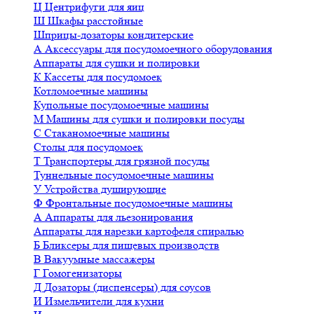
Ц
Центрифуги для яиц
Ш
Шкафы расстойные
Шприцы-дозаторы кондитерские
А
Аксессуары для посудомоечного оборудования
Аппараты для сушки и полировки
К
Кассеты для посудомоек
Котломоечные машины
Купольные посудомоечные машины
М
Машины для сушки и полировки посуды
С
Стаканомоечные машины
Столы для посудомоек
Т
Транспортеры для грязной посуды
Туннельные посудомоечные машины
У
Устройства душирующие
Ф
Фронтальные посудомоечные машины
А
Аппараты для льезонирования
Аппараты для нарезки картофеля спиралью
Б
Бликсеры для пищевых производств
В
Вакуумные массажеры
Г
Гомогенизаторы
Д
Дозаторы (диспенсеры) для соусов
И
Измельчители для кухни