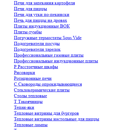
Печи для запекания картофеля
Печи для пиццы
Печи для утки по-пекински
Печь для пиццы на дровах
Плиты индукционные ВОК
Плиты-тумбы
Погружные термостаты Sous Vide
Подогреватели посуды
Подогреватели тарелок
Профессиональные газовые плиты
Профессиональные индукционные плиты
Р
Расстоечные шкафы
Рисоварки
Ротационные печи
С
Сковороды опрокидывающиеся
Стеклокерамические плиты
Столы тепловые
Т
Такоячницы
Тепан-яки
Тепловые витрины для бургеров
Тепловые витрины настольные для пиццы
Тепловые лампы