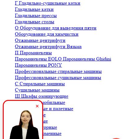
Г
Гладильно-сушильные катки
Гладильные катки
Гладильные прессы
Гладильные столы
О
Оборудование для выведения пятен
Оборудование для химчистки
Отжимные центрифуги
Отжимные центрифуги Вязьма
П
Пароманекены
Пароманекены EOLO
Пароманекены Ghidini
Пароманекены PONY
Профессиональные стиральные машины
Профессиональные сушильные машины
С
Стиральные машины
Сушильные машины
Ш
Шкафы озонирующие
В
Весы автомобильные
Весы балочные и палетные
Весы для кофе
Весы крановые
Весы лабораторные
Весы платформенные