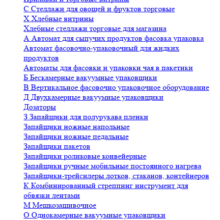
С
Стеллажи для овощей и фруктов торговые
Х
Хлебные витрины
Хлебные стеллажи торговые для магазина
А
Автомат для сыпучих продуктов фасовка упаковка
Автомат фасовочно-упаковочный для жидких
продуктов
Автоматы для фасовки и упаковки чая в пакетики
Б
Бескамерные вакуумные упаковщики
В
Вертикальное фасовочно упаковочное оборудование
Д
Двухкамерные вакуумные упаковщики
Дозаторы
З
Запайщики для полурукава пленки
Запайщики ножные напольные
Запайщики ножные педальные
Запайщики пакетов
Запайщики роликовые конвейерные
Запайщики ручные мобильные постоянного нагрева
Запайщики-трейсилеры лотков, стаканов, контейнеров
К
Комбинированный стреппинг инструмент для
обвязки лентами
М
Мешкозашивочное
О
Однокамерные вакуумные упаковщики