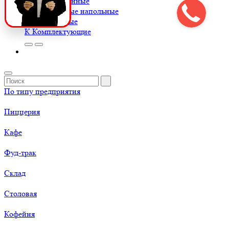
Весы порционные
Весы товарные напольные
Весы торговые
К
Комплектующие
По типу предприятия
Пиццерия
Кафе
Фуд-трак
Склад
Столовая
Кофейня