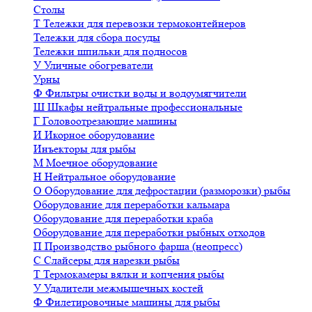
Столы
Т
Тележки для перевозки термоконтейнеров
Тележки для сбора посуды
Тележки шпильки для подносов
У
Уличные обогреватели
Урны
Ф
Фильтры очистки воды и водоумягчители
Ш
Шкафы нейтральные профессиональные
Г
Головоотрезающие машины
И
Икорное оборудование
Инъекторы для рыбы
М
Моечное оборудование
Н
Нейтральное оборудование
О
Оборудование для дефростации (разморозки) рыбы
Оборудование для переработки кальмара
Оборудование для переработки краба
Оборудование для переработки рыбных отходов
П
Производство рыбного фарша (неопресс)
С
Слайсеры для нарезки рыбы
Т
Термокамеры вялки и копчения рыбы
У
Удалители межмышечных костей
Ф
Филетировочные машины для рыбы