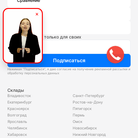
Сравнение
Избранное
Корзина
Новости и акции только для своих
Подписаться
Нажимая “Подписаться”, я даю согласие на получение рекламной рассылки и
обработку персональных данных
Склады
Владивосток
Санкт-Петербург
Екатеринбург
Ростов-на-Дону
Красноярск
Пятигорск
Волгоград
Пермь
Ярославль
Омск
Челябинск
Новосибирск
Хабаровск
Нижний Новгород