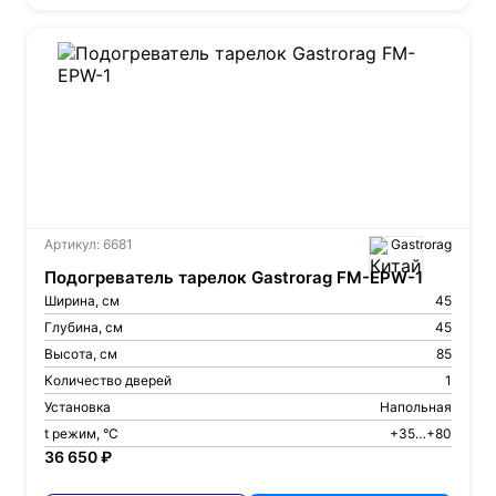
Артикул: 6681
Gastrorag
Подогреватель тарелок Gastrorag FM-EPW-1
Ширина, см
45
Глубина, см
45
Высота, см
85
Количество дверей
1
Установка
Напольная
t режим, °С
+35…+80
36 650 ₽