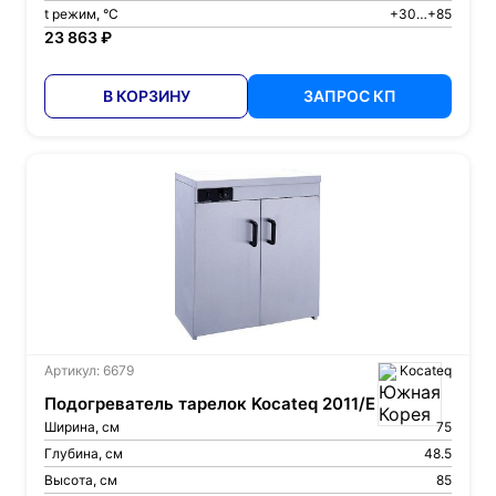
t режим, °С
+30…+85
23 863 ₽
В КОРЗИНУ
ЗАПРОС КП
Артикул: 6679
Kocateq
Подогреватель тарелок Kocateq 2011/E
Ширина, см
75
Глубина, см
48.5
Высота, см
85