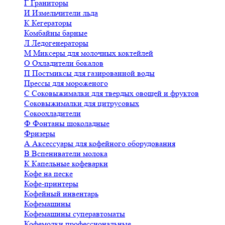
Г
Граниторы
И
Измельчители льда
К
Кегераторы
Комбайны барные
Л
Ледогенераторы
М
Миксеры для молочных коктейлей
О
Охладители бокалов
П
Постмиксы для газированной воды
Прессы для мороженого
С
Соковыжималки для твердых овощей и фруктов
Соковыжималки для цитрусовых
Сокоохладители
Ф
Фонтаны шоколадные
Фризеры
А
Аксессуары для кофейного оборудования
В
Вспениватели молока
К
Капельные кофеварки
Кофе на песке
Кофе-принтеры
Кофейный инвентарь
Кофемашины
Кофемашины суперавтоматы
Кофемолки профессиональные