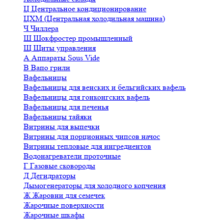
Ц
Центральное кондиционирование
ЦХМ (Центральная холодильная машина)
Ч
Чиллера
Ш
Шокфростер промышленный
Щ
Щиты управления
А
Аппараты Sous Vide
В
Вапо грили
Вафельницы
Вафельницы для венских и бельгийских вафель
Вафельницы для гонконгских вафель
Вафельницы для печенья
Вафельницы тайяки
Витрины для выпечки
Витрины для порционных чипсов начос
Витрины тепловые для ингредиентов
Водонагреватели проточные
Г
Газовые сковороды
Д
Дегидраторы
Дымогенераторы для холодного копчения
Ж
Жаровни для семечек
Жарочные поверхности
Жарочные шкафы