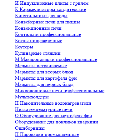
И
Индукционные плиты с грилем
К
Карамелизаторы кондитерские
Кипятильники для воды
Конвейерные печи для пиццы
Конвекционные печи
Коптильни профессиональные
Котлы пищеварочные
Коутеры
Кулинарные станции
М
Макароноварки профессиональные
Мармиты встраиваемые
Мармиты для вторых блюд
Мармиты для картофеля фри
Мармиты для первых блюд
Микроволновые печи профессиональные
Мультихолдеры
Н
Накопительные водонагреватели
Низкотемпературные печи
О
Оборудование для картофеля фри
Оборудование для пончиков кваркини
Ошиборницы
П
Пароварки промышленные