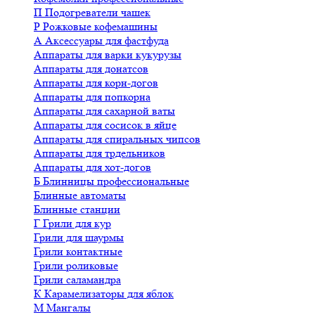
П
Подогреватели чашек
Р
Рожковые кофемашины
А
Аксессуары для фастфуда
Аппараты для варки кукурузы
Аппараты для донатсов
Аппараты для корн-догов
Аппараты для попкорна
Аппараты для сахарной ваты
Аппараты для сосисок в яйце
Аппараты для спиральных чипсов
Аппараты для трдельников
Аппараты для хот-догов
Б
Блинницы профессиональные
Блинные автоматы
Блинные станции
Г
Грили для кур
Грили для шаурмы
Грили контактные
Грили роликовые
Грили саламандра
К
Карамелизаторы для яблок
М
Мангалы