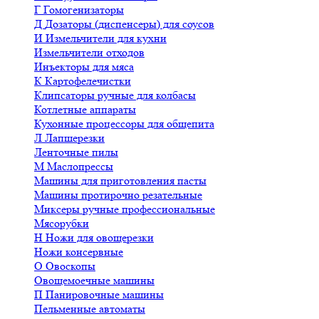
Г
Гомогенизаторы
Д
Дозаторы (диспенсеры) для соусов
И
Измельчители для кухни
Измельчители отходов
Инъекторы для мяса
К
Картофелечистки
Клипсаторы ручные для колбасы
Котлетные аппараты
Кухонные процессоры для общепита
Л
Лапшерезки
Ленточные пилы
М
Маслопрессы
Машины для приготовления пасты
Машины протирочно резательные
Миксеры ручные профессиональные
Мясорубки
Н
Ножи для овощерезки
Ножи консервные
О
Овоскопы
Овощемоечные машины
П
Панировочные машины
Пельменные автоматы