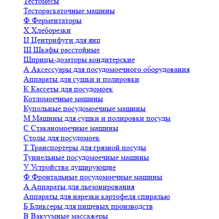
Тестомесы
Тестораскаточные машины
Ф
Ферментаторы
Х
Хлеборезки
Ц
Центрифуги для яиц
Ш
Шкафы расстойные
Шприцы-дозаторы кондитерские
А
Аксессуары для посудомоечного оборудования
Аппараты для сушки и полировки
К
Кассеты для посудомоек
Котломоечные машины
Купольные посудомоечные машины
М
Машины для сушки и полировки посуды
С
Стаканомоечные машины
Столы для посудомоек
Т
Транспортеры для грязной посуды
Туннельные посудомоечные машины
У
Устройства душирующие
Ф
Фронтальные посудомоечные машины
А
Аппараты для льезонирования
Аппараты для нарезки картофеля спиралью
Б
Бликсеры для пищевых производств
В
Вакуумные массажеры