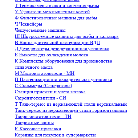
Т
Термокамеры вялки и копчения рыбы
У
Удалители межмышечных костей
Ф
Филетировочные машины для рыбы
Ч
Чеквейеры
Чешуесъёмные машины
Ш
Шкуросъемные машины для рыбы и кальмара
В
Ванна длительной пастеризации ВДП
Д
Дезодораторы дезодорационная установка
Е
Емкости для охлаждения молока
К
Комплекты оборудования для производства
сливочного масла
М
Маслоизготовители - МИ
П
Пастеризационно-охладительная установка
С
Скиммеры (Сепараторы)
Станция приемки и учета молока
Сыроизготовители - СИ
Т
Танк-термос из нержавеющей стали вертикальный
Танк-термос из нержавеющей стали горизонтальный
Творогоизготовители - ТИ
Творожные ванны
К
Кассовые прилавки
Корзины для покупок в супермаркеты