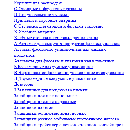
Корзины для распродаж
О
Овощные и фруктовые развалы
П
Покупательские тележки
Прилавки и торговые витрины
С
Стеллажи для овощей и фруктов торговые
Х
Хлебные витрины
Хлебные стеллажи торговые для магазина
А
Автомат для сыпучих продуктов фасовка упаковка
Автомат фасовочно-упаковочный для жидких
продуктов
Автоматы для фасовки и упаковки чая в пакетики
Б
Бескамерные вакуумные упаковщики
В
Вертикальное фасовочно упаковочное оборудование
Д
Двухкамерные вакуумные упаковщики
Дозаторы
З
Запайщики для полурукава пленки
Запайщики ножные напольные
Запайщики ножные педальные
Запайщики пакетов
Запайщики роликовые конвейерные
Запайщики ручные мобильные постоянного нагрева
Запайщики-трейсилеры лотков, стаканов, контейнеров