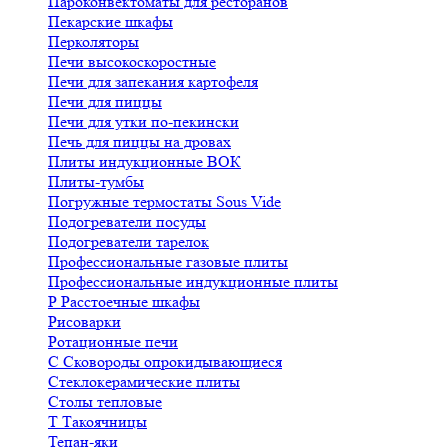
Пароконвектоматы для ресторанов
Пекарские шкафы
Перколяторы
Печи высокоскоростные
Печи для запекания картофеля
Печи для пиццы
Печи для утки по-пекински
Печь для пиццы на дровах
Плиты индукционные ВОК
Плиты-тумбы
Погружные термостаты Sous Vide
Подогреватели посуды
Подогреватели тарелок
Профессиональные газовые плиты
Профессиональные индукционные плиты
Р
Расстоечные шкафы
Рисоварки
Ротационные печи
С
Сковороды опрокидывающиеся
Стеклокерамические плиты
Столы тепловые
Т
Такоячницы
Тепан-яки