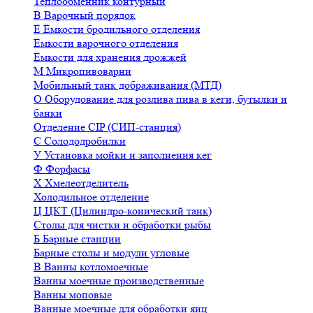
Теплообменник контурный
В
Варочный порядок
Ё
Ёмкости бродильного отделения
Ёмкости варочного отделения
Ёмкости для хранения дрожжей
М
Микропивоварни
Мобильный танк дображивания (МТД)
О
Оборудование для розлива пива в кеги, бутылки и
банки
Отделение CIP (СИП-станция)
С
Солододробилки
У
Установка мойки и заполнения кег
Ф
Форфасы
Х
Хмелеотделитель
Холодильное отделение
Ц
ЦКТ (Цилиндро-конический танк)
Столы для чистки и обработки рыбы
Б
Барные станции
Барные столы и модули угловые
В
Ванны котломоечные
Ванны моечные производственные
Ванны моповые
Ванные моечные для обработки яиц