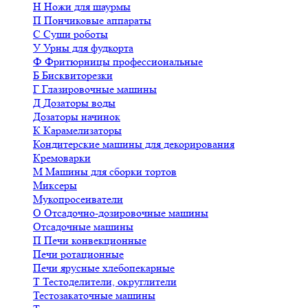
Н
Ножи для шаурмы
П
Пончиковые аппараты
С
Суши роботы
У
Урны для фудкорта
Ф
Фритюрницы профессиональные
Б
Бисквиторезки
Г
Глазировочные машины
Д
Дозаторы воды
Дозаторы начинок
К
Карамелизаторы
Кондитерские машины для декорирования
Кремоварки
М
Машины для сборки тортов
Миксеры
Мукопросеиватели
О
Отсадочно-дозировочные машины
Отсадочные машины
П
Печи конвекционные
Печи ротационные
Печи ярусные хлебопекарные
Т
Тестоделители, округлители
Тестозакаточные машины