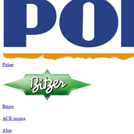
Polair
Bitzer
АСК-холод
Abat