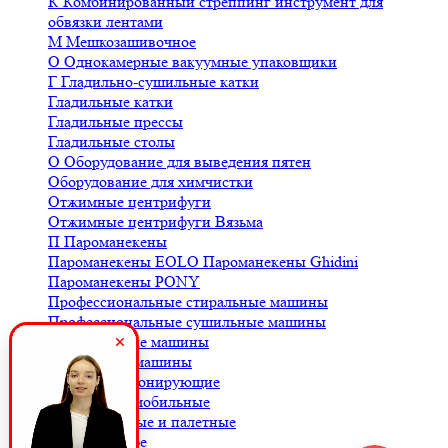
К
Комбинированный стреппинг инструмент для
обвязки лентами
М
Мешкозашивочное
О
Однокамерные вакуумные упаковщики
Г
Гладильно-сушильные катки
Гладильные катки
Гладильные прессы
Гладильные столы
О
Оборудование для выведения пятен
Оборудование для химчистки
Отжимные центрифуги
Отжимные центрифуги Вязьма
П
Пароманекены
Пароманекены EOLO
Пароманекены Ghidini
Пароманекены PONY
Профессиональные стиральные машины
Профессиональные сушильные машины
С
Стиральные машины
Сушильные машины
Ш
Шкафы озонирующие
В
Весы автомобильные
Весы балочные и палетные
Весы для кофе