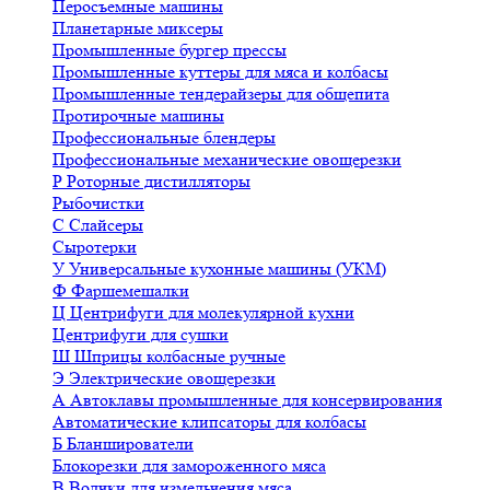
Перосъемные машины
Планетарные миксеры
Промышленные бургер прессы
Промышленные куттеры для мяса и колбасы
Промышленные тендерайзеры для общепита
Протирочные машины
Профессиональные блендеры
Профессиональные механические овощерезки
Р
Роторные дистилляторы
Рыбочистки
С
Слайсеры
Сыротерки
У
Универсальные кухонные машины (УКМ)
Ф
Фаршемешалки
Ц
Центрифуги для молекулярной кухни
Центрифуги для сушки
Ш
Шприцы колбасные ручные
Э
Электрические овощерезки
А
Автоклавы промышленные для консервирования
Автоматические клипсаторы для колбасы
Б
Бланширователи
Блокорезки для замороженного мяса
В
Волчки для измельчения мяса