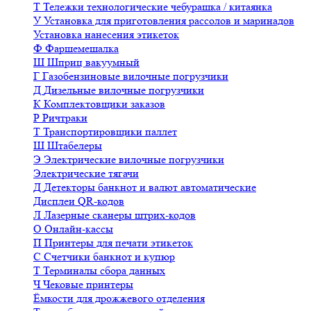
Т
Тележки технологические чебурашка / китаянка
У
Установка для приготовления рассолов и маринадов
Установка нанесения этикеток
Ф
Фаршемешалка
Ш
Шприц вакуумный
Г
Газобензиновые вилочные погрузчики
Д
Дизельные вилочные погрузчики
К
Комплектовщики заказов
Р
Ричтраки
Т
Транспортировщики паллет
Ш
Штабелеры
Э
Электрические вилочные погрузчики
Электрические тягачи
Д
Детекторы банкнот и валют автоматические
Дисплеи QR-кодов
Л
Лазерные сканеры штрих-кодов
О
Онлайн-кассы
П
Принтеры для печати этикеток
С
Счетчики банкнот и купюр
Т
Терминалы сбора данных
Ч
Чековые принтеры
Ёмкости для дрожжевого отделения