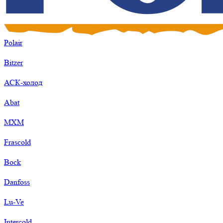
Polair
Bitzer
АСК-холод
Abat
МХМ
Frascold
Bock
Danfoss
Lu-Ve
Intercold