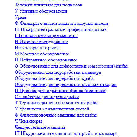
Тележки шпильки для подносов
У
Уличные обогреватели
Урны
Ф
Фильтры очистки воды и водоумягчители
Ш
Шкафы нейтральные профессиональные
Г
Головоотрезающие машины
И
Икорное оборудование
Инъекторы для рыбы
М
Моечное оборудование
Н
Нейтральное оборудование
О
Оборудование для дефростации (разморозки) рыбы
Оборудование для переработки кальмара
Оборудование для переработки краба
Оборудование для переработки рыбных отходов
П
Производство рыбного фарша (неопресс)
С
Слайсеры для нарезки рыбы
Т
Термокамеры вялки и копчения рыбы
У
Удалители межмышечных костей
Ф
Филетировочные машины для рыбы
Ч
Чеквейеры
Чешуесъёмные машины
Ш
Шкуросъемные машины для рыбы и кальмара