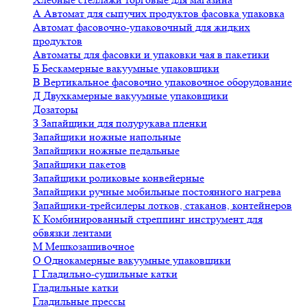
А
Автомат для сыпучих продуктов фасовка упаковка
Автомат фасовочно-упаковочный для жидких
продуктов
Автоматы для фасовки и упаковки чая в пакетики
Б
Бескамерные вакуумные упаковщики
В
Вертикальное фасовочно упаковочное оборудование
Д
Двухкамерные вакуумные упаковщики
Дозаторы
З
Запайщики для полурукава пленки
Запайщики ножные напольные
Запайщики ножные педальные
Запайщики пакетов
Запайщики роликовые конвейерные
Запайщики ручные мобильные постоянного нагрева
Запайщики-трейсилеры лотков, стаканов, контейнеров
К
Комбинированный стреппинг инструмент для
обвязки лентами
М
Мешкозашивочное
О
Однокамерные вакуумные упаковщики
Г
Гладильно-сушильные катки
Гладильные катки
Гладильные прессы