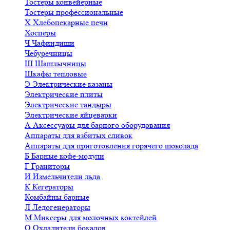
Тостеры конвейерные
Тостеры профессиональные
Х
Хлебопекарные печи
Хосперы
Ч
Чафиндиши
Чебуречницы
Ш
Шашлычницы
Шкафы тепловые
Э
Электрические казаны
Электрические плиты
Электрические тандыры
Электрические яйцеварки
А
Аксессуары для барного оборудования
Аппараты для взбитых сливок
Аппараты для приготовления горячего шоколада
Б
Барные кофе-модули
Г
Граниторы
И
Измельчители льда
К
Кегераторы
Комбайны барные
Л
Ледогенераторы
М
Миксеры для молочных коктейлей
О
Охладители бокалов