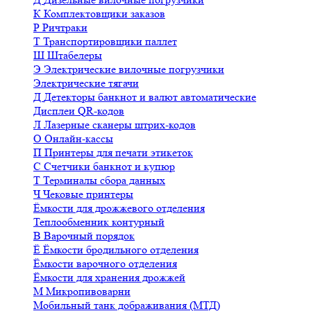
К
Комплектовщики заказов
Р
Ричтраки
Т
Транспортировщики паллет
Ш
Штабелеры
Э
Электрические вилочные погрузчики
Электрические тягачи
Д
Детекторы банкнот и валют автоматические
Дисплеи QR-кодов
Л
Лазерные сканеры штрих-кодов
О
Онлайн-кассы
П
Принтеры для печати этикеток
С
Счетчики банкнот и купюр
Т
Терминалы сбора данных
Ч
Чековые принтеры
Ёмкости для дрожжевого отделения
Теплообменник контурный
В
Варочный порядок
Ё
Ёмкости бродильного отделения
Ёмкости варочного отделения
Ёмкости для хранения дрожжей
М
Микропивоварни
Мобильный танк дображивания (МТД)