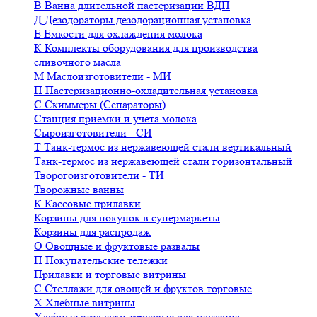
В
Ванна длительной пастеризации ВДП
Д
Дезодораторы дезодорационная установка
Е
Емкости для охлаждения молока
К
Комплекты оборудования для производства
сливочного масла
М
Маслоизготовители - МИ
П
Пастеризационно-охладительная установка
С
Скиммеры (Сепараторы)
Станция приемки и учета молока
Сыроизготовители - СИ
Т
Танк-термос из нержавеющей стали вертикальный
Танк-термос из нержавеющей стали горизонтальный
Творогоизготовители - ТИ
Творожные ванны
К
Кассовые прилавки
Корзины для покупок в супермаркеты
Корзины для распродаж
О
Овощные и фруктовые развалы
П
Покупательские тележки
Прилавки и торговые витрины
С
Стеллажи для овощей и фруктов торговые
Х
Хлебные витрины
Хлебные стеллажи торговые для магазина