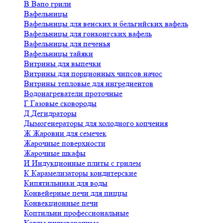
В
Вапо грили
Вафельницы
Вафельницы для венских и бельгийских вафель
Вафельницы для гонконгских вафель
Вафельницы для печенья
Вафельницы тайяки
Витрины для выпечки
Витрины для порционных чипсов начос
Витрины тепловые для ингредиентов
Водонагреватели проточные
Г
Газовые сковороды
Д
Дегидраторы
Дымогенераторы для холодного копчения
Ж
Жаровни для семечек
Жарочные поверхности
Жарочные шкафы
И
Индукционные плиты с грилем
К
Карамелизаторы кондитерские
Кипятильники для воды
Конвейерные печи для пиццы
Конвекционные печи
Коптильни профессиональные
Котлы пищеварочные