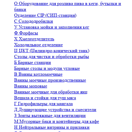
О
Оборудование для розлива пива в кеги, бутылки и
банки
Отделение CIP (СИП-станция)
С
Солододробилки
У
Установка мойки и заполнения кег
Ф
Форфасы
Х
Хмелеотделитель
Холодильное отделение
Ц
ЦКТ (Цилиндро-конический танк)
Столы для чистки и обработки рыбы
Б
Барные станции
Барные столы и модули угловые
В
Ванны котломоечные
Ванны моечные производственные
Ванны моповые
Ванные моечные для обработки яиц
Вешала и стойки для туш мяса
Г
Гидрофильтры для мангала
Д
Душирующие устройства и смесители
З
Зонты вытяжные для вентиляции
М
Мусорные баки и контейнеры для кафе
Н
Нейтральные витрины и прилавки