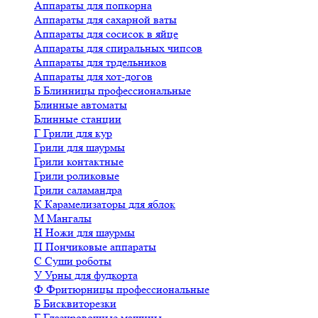
Аппараты для попкорна
Аппараты для сахарной ваты
Аппараты для сосисок в яйце
Аппараты для спиральных чипсов
Аппараты для трдельников
Аппараты для хот-догов
Б
Блинницы профессиональные
Блинные автоматы
Блинные станции
Г
Грили для кур
Грили для шаурмы
Грили контактные
Грили роликовые
Грили саламандра
К
Карамелизаторы для яблок
М
Мангалы
Н
Ножи для шаурмы
П
Пончиковые аппараты
С
Суши роботы
У
Урны для фудкорта
Ф
Фритюрницы профессиональные
Б
Бисквиторезки
Г
Глазировочные машины