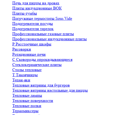
Печь для пиццы на дровах
Плиты индукционные ВОК
Плиты-тумбы
Погружные термостаты Sous Vide
Подогреватели посуды
Подогреватели тарелок
Профессиональные газовые плиты
Профессиональные индукционные плиты
Р
Расстоечные шкафы
Рисоварки
Ротационные печи
С
Сковороды опрокидывающиеся
Стеклокерамические плиты
Столы тепловые
Т
Такоячницы
Тепан-яки
Тепловые витрины для бургеров
Тепловые витрины настольные для пиццы
Тепловые лампы
Тепловые поверхности
Тепловые полки
Термомиксеры