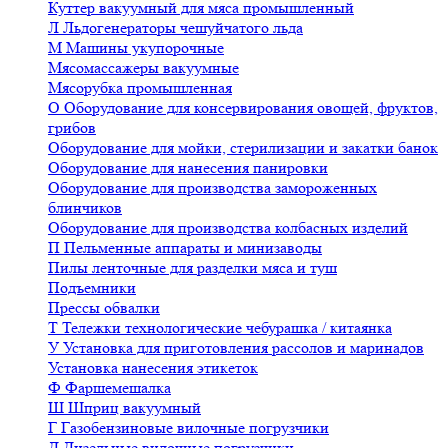
Куттер вакуумный для мяса промышленный
Л
Льдогенераторы чешуйчатого льда
М
Машины укупорочные
Мясомассажеры вакуумные
Мясорубка промышленная
О
Оборудование для консервирования овощей, фруктов,
грибов
Оборудование для мойки, стерилизации и закатки банок
Оборудование для нанесения панировки
Оборудование для производства замороженных
блинчиков
Оборудование для производства колбасных изделий
П
Пельменные аппараты и минизаводы
Пилы ленточные для разделки мяса и туш
Подъемники
Прессы обвалки
Т
Тележки технологические чебурашка / китаянка
У
Установка для приготовления рассолов и маринадов
Установка нанесения этикеток
Ф
Фаршемешалка
Ш
Шприц вакуумный
Г
Газобензиновые вилочные погрузчики
Д
Дизельные вилочные погрузчики