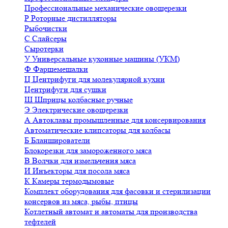
Профессиональные механические овощерезки
Р
Роторные дистилляторы
Рыбочистки
С
Слайсеры
Сыротерки
У
Универсальные кухонные машины (УКМ)
Ф
Фаршемешалки
Ц
Центрифуги для молекулярной кухни
Центрифуги для сушки
Ш
Шприцы колбасные ручные
Э
Электрические овощерезки
А
Автоклавы промышленные для консервирования
Автоматические клипсаторы для колбасы
Б
Бланширователи
Блокорезки для замороженного мяса
В
Волчки для измельчения мяса
И
Инъекторы для посола мяса
К
Камеры термодымовые
Комплект оборудования для фасовки и стерилизации
консервов из мяса, рыбы, птицы
Котлетный автомат и автоматы для производства
тефтелей