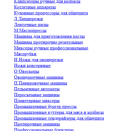
Клипсаторы ручные для колбасы
Котлетные аппараты
Кухонные процессоры для общепита
Л
Лапшерезки
Ленточные пилы
М
Маслопрессы
Машины для приготовления пасты
Машины протирочно резательные
Миксеры ручные профессиональные
Мясорубки
Н
Ножи для овощерезки
Ножи консервные
О
Овоскопы
Овощемоечные машины
П
Панировочные машины
Пельменные автоматы
Перосъемные машины
Планетарные миксеры
Промышленные бургер прессы
Промышленные куттеры для мяса и колбасы
Промышленные тендерайзеры для общепита
Протирочные машины
Профессиональные блендеры