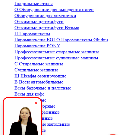
Гладильные столы
О
Оборудование для выведения пятен
Оборудование для химчистки
Отжимные центрифуги
Отжимные центрифуги Вязьма
П
Пароманекены
Пароманекены EOLO
Пароманекены Ghidini
Пароманекены PONY
Профессиональные стиральные машины
Профессиональные сушильные машины
С
Стиральные машины
Сушильные машины
Ш
Шкафы озонирующие
В
Весы автомобильные
Весы балочные и палетные
Весы для кофе
Весы крановые
Весы лабораторные
Весы платформенные
Весы порционные
Весы товарные напольные
Весы торговые