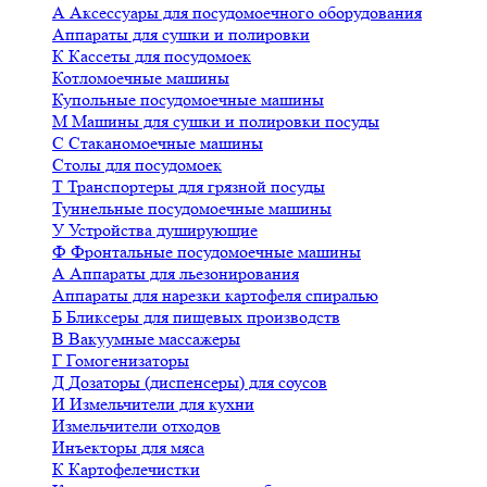
А
Аксессуары для посудомоечного оборудования
Аппараты для сушки и полировки
К
Кассеты для посудомоек
Котломоечные машины
Купольные посудомоечные машины
М
Машины для сушки и полировки посуды
С
Стаканомоечные машины
Столы для посудомоек
Т
Транспортеры для грязной посуды
Туннельные посудомоечные машины
У
Устройства душирующие
Ф
Фронтальные посудомоечные машины
А
Аппараты для льезонирования
Аппараты для нарезки картофеля спиралью
Б
Бликсеры для пищевых производств
В
Вакуумные массажеры
Г
Гомогенизаторы
Д
Дозаторы (диспенсеры) для соусов
И
Измельчители для кухни
Измельчители отходов
Инъекторы для мяса
К
Картофелечистки