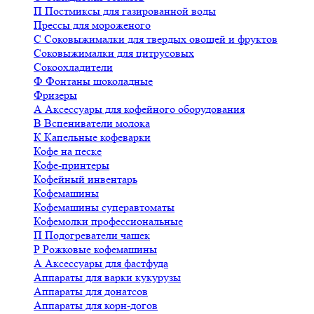
П
Постмиксы для газированной воды
Прессы для мороженого
С
Соковыжималки для твердых овощей и фруктов
Соковыжималки для цитрусовых
Сокоохладители
Ф
Фонтаны шоколадные
Фризеры
А
Аксессуары для кофейного оборудования
В
Вспениватели молока
К
Капельные кофеварки
Кофе на песке
Кофе-принтеры
Кофейный инвентарь
Кофемашины
Кофемашины суперавтоматы
Кофемолки профессиональные
П
Подогреватели чашек
Р
Рожковые кофемашины
А
Аксессуары для фастфуда
Аппараты для варки кукурузы
Аппараты для донатсов
Аппараты для корн-догов