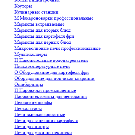
Коутеры
Кулинарные станции
М
Макароноварки профессиональные
Мармиты встраиваемые
Мармиты для вторых блюд
Мармиты для картофеля фри
Мармиты для первых блюд
Микроволновые печи профессиональные
Мультихолдеры
Н
Накопительные водонагреватели
Низкотемпературные печи
О
Оборудование для картофеля фри
Оборудование для пончиков кваркини
Ошиборницы
П
Пароварки промышленные
Пароконвектоматы для ресторанов
Пекарские шкафы
Перколяторы
Печи высокоскоростные
Печи для запекания картофеля
Печи для пиццы
Печи для утки по-пекински