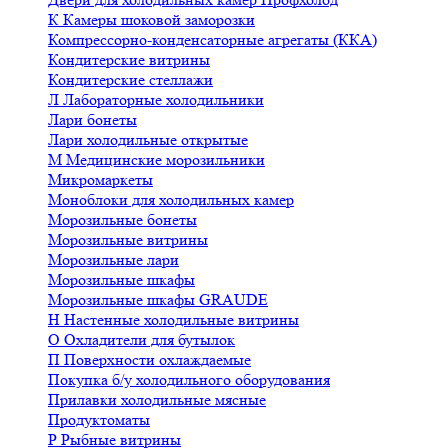
К
Камеры шоковой заморозки
Компрессорно-конденсаторные агрегаты (ККА)
Кондитерские витрины
Кондитерские стеллажи
Л
Лабораторные холодильники
Лари бонеты
Лари холодильные открытые
М
Медицинские морозильники
Микромаркеты
Моноблоки для холодильных камер
Морозильные бонеты
Морозильные витрины
Морозильные лари
Морозильные шкафы
Морозильные шкафы GRAUDE
Н
Настенные холодильные витрины
О
Охладители для бутылок
П
Поверхности охлаждаемые
Покупка б/у холодильного оборудования
Прилавки холодильные мясные
Продуктоматы
Р
Рыбные витрины