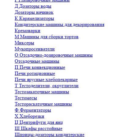
Д
Дозаторы воды
Дозаторы начинок
К
Карамелизаторы
Кондитерские машины для декорирования
Кремоварки
М
Машины для сборки тортов
Миксеры
Мукопросеиватели
О
Отсадочно-дозировочные машины
Отсадочные машины
П
Печи конвекционные
Печи ротационные
Печи ярусные хлебопекарные
Т
Тестоделители, округлители
Тестозакаточные машины
Тестомесы
Тестораскаточные машины
Ф
Ферментаторы
Х
Хлеборезки
Ц
Центрифуги для яиц
Ш
Шкафы расстойные
Шприцы-дозаторы кондитерские