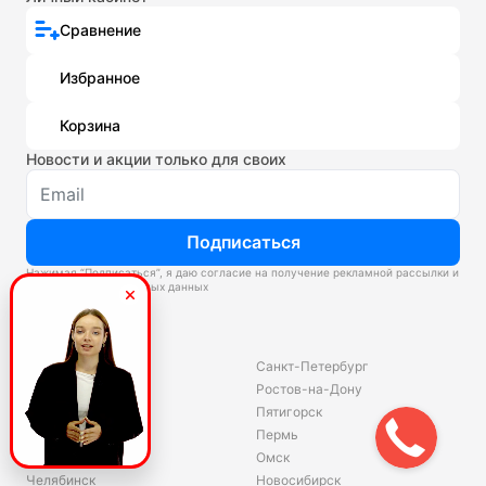
Сравнение
Избранное
Корзина
Новости и акции только для своих
Подписаться
Нажимая “Подписаться”, я даю согласие на получение рекламной рассылки и
обработку персональных данных
Склады
Владивосток
Санкт-Петербург
Екатеринбург
Ростов-на-Дону
Красноярск
Пятигорск
Волгоград
Пермь
Ярославль
Омск
Челябинск
Новосибирск