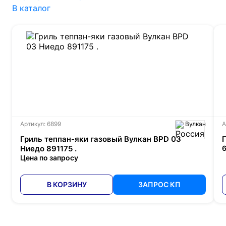
В каталог
Артикул: 6899
Вулкан
А
Гриль теппан-яки газовый Вулкан BPD 03
Ниедо 891175 .
6
Цена по запросу
В КОРЗИНУ
ЗАПРОС КП