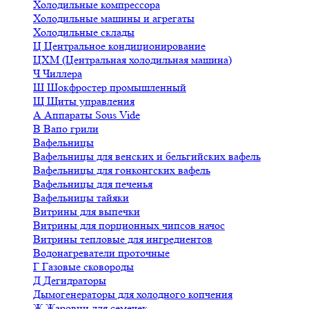
Холодильные компрессора
Холодильные машины и агрегаты
Холодильные склады
Ц
Центральное кондиционирование
ЦХМ (Центральная холодильная машина)
Ч
Чиллера
Ш
Шокфростер промышленный
Щ
Щиты управления
А
Аппараты Sous Vide
В
Вапо грили
Вафельницы
Вафельницы для венских и бельгийских вафель
Вафельницы для гонконгских вафель
Вафельницы для печенья
Вафельницы тайяки
Витрины для выпечки
Витрины для порционных чипсов начос
Витрины тепловые для ингредиентов
Водонагреватели проточные
Г
Газовые сковороды
Д
Дегидраторы
Дымогенераторы для холодного копчения
Ж
Жаровни для семечек