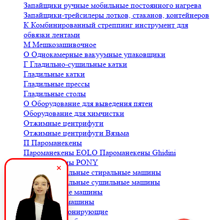
Запайщики ручные мобильные постоянного нагрева
Запайщики-трейсилеры лотков, стаканов, контейнеров
К
Комбинированный стреппинг инструмент для
обвязки лентами
М
Мешкозашивочное
О
Однокамерные вакуумные упаковщики
Г
Гладильно-сушильные катки
Гладильные катки
Гладильные прессы
Гладильные столы
О
Оборудование для выведения пятен
Оборудование для химчистки
Отжимные центрифуги
Отжимные центрифуги Вязьма
П
Пароманекены
Пароманекены EOLO
Пароманекены Ghidini
Пароманекены PONY
Профессиональные стиральные машины
Профессиональные сушильные машины
С
Стиральные машины
Сушильные машины
Ш
Шкафы озонирующие