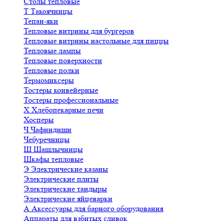
Столы тепловые
Т
Такоячницы
Тепан-яки
Тепловые витрины для бургеров
Тепловые витрины настольные для пиццы
Тепловые лампы
Тепловые поверхности
Тепловые полки
Термомиксеры
Тостеры конвейерные
Тостеры профессиональные
Х
Хлебопекарные печи
Хосперы
Ч
Чафиндиши
Чебуречницы
Ш
Шашлычницы
Шкафы тепловые
Э
Электрические казаны
Электрические плиты
Электрические тандыры
Электрические яйцеварки
А
Аксессуары для барного оборудования
Аппараты для взбитых сливок