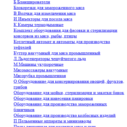
Б
Бланширователи
Блокорезки для замороженного мяса
В
Волчки для измельчения мяса
И
Инъекторы для посола мяса
К
Камеры термодымовые
Комплект оборудования для фасовки и стерилизации
консервов из мяса, рыбы, птицы
Котлетный автомат и автоматы для производства
тефтелей
Куттер вакуумный для мяса промышленный
Л
Льдогенераторы чешуйчатого льда
М
Машины укупорочные
Мясомассажеры вакуумные
Мясорубка промышленная
О
Оборудование для консервирования овощей, фруктов,
грибов
Оборудование для мойки, стерилизации и закатки банок
Оборудование для нанесения панировки
Оборудование для производства замороженных
блинчиков
Оборудование для производства колбасных изделий
П
Пельменные аппараты и минизаводы
Пилы ленточные для разделки мяса и туш