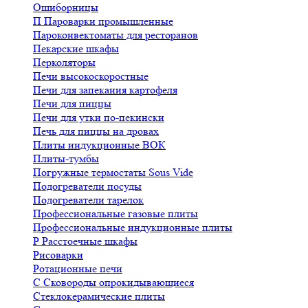
Ошиборницы
П
Пароварки промышленные
Пароконвектоматы для ресторанов
Пекарские шкафы
Перколяторы
Печи высокоскоростные
Печи для запекания картофеля
Печи для пиццы
Печи для утки по-пекински
Печь для пиццы на дровах
Плиты индукционные ВОК
Плиты-тумбы
Погружные термостаты Sous Vide
Подогреватели посуды
Подогреватели тарелок
Профессиональные газовые плиты
Профессиональные индукционные плиты
Р
Расстоечные шкафы
Рисоварки
Ротационные печи
С
Сковороды опрокидывающиеся
Стеклокерамические плиты