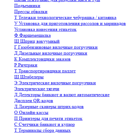
Подъемники
Прессы обвалки
Т
Тележки технологические чебурашка / китаянка
У
Установка для приготовления рассолов и маринадов
Установка нанесения этикеток
Ф
Фаршемешалка
Ш
Шприц вакуумный
Г
Газобензиновые вилочные погрузчики
Д
Дизельные вилочные погрузчики
К
Комплектовщики заказов
Р
Ричтраки
Т
Транспортировщики паллет
Ш
Штабелеры
Э
Электрические вилочные погрузчики
Электрические тягачи
Д
Детекторы банкнот и валют автоматические
Дисплеи QR-кодов
Л
Лазерные сканеры штрих-кодов
О
Онлайн-кассы
П
Принтеры для печати этикеток
С
Счетчики банкнот и купюр
Т
Терминалы сбора данных