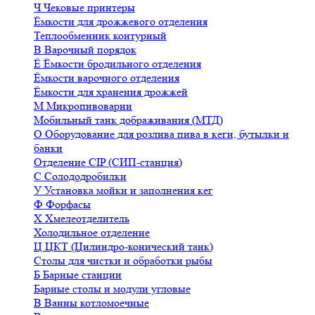
Ч
Чековые принтеры
Ёмкости для дрожжевого отделения
Теплообменник контурный
В
Варочный порядок
Ё
Ёмкости бродильного отделения
Ёмкости варочного отделения
Ёмкости для хранения дрожжей
М
Микропивоварни
Мобильный танк дображивания (МТД)
О
Оборудование для розлива пива в кеги, бутылки и
банки
Отделение CIP (СИП-станция)
С
Солододробилки
У
Установка мойки и заполнения кег
Ф
Форфасы
Х
Хмелеотделитель
Холодильное отделение
Ц
ЦКТ (Цилиндро-конический танк)
Столы для чистки и обработки рыбы
Б
Барные станции
Барные столы и модули угловые
В
Ванны котломоечные