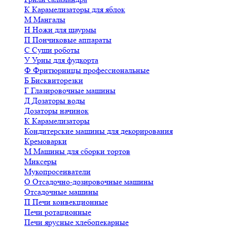
К
Карамелизаторы для яблок
М
Мангалы
Н
Ножи для шаурмы
П
Пончиковые аппараты
С
Суши роботы
У
Урны для фудкорта
Ф
Фритюрницы профессиональные
Б
Бисквиторезки
Г
Глазировочные машины
Д
Дозаторы воды
Дозаторы начинок
К
Карамелизаторы
Кондитерские машины для декорирования
Кремоварки
М
Машины для сборки тортов
Миксеры
Мукопросеиватели
О
Отсадочно-дозировочные машины
Отсадочные машины
П
Печи конвекционные
Печи ротационные
Печи ярусные хлебопекарные