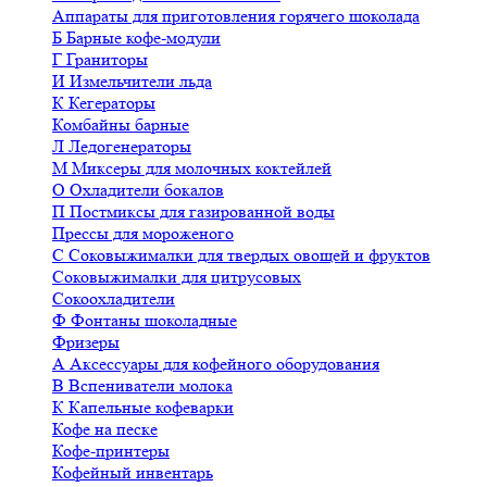
Аппараты для приготовления горячего шоколада
Б
Барные кофе-модули
Г
Граниторы
И
Измельчители льда
К
Кегераторы
Комбайны барные
Л
Ледогенераторы
М
Миксеры для молочных коктейлей
О
Охладители бокалов
П
Постмиксы для газированной воды
Прессы для мороженого
С
Соковыжималки для твердых овощей и фруктов
Соковыжималки для цитрусовых
Сокоохладители
Ф
Фонтаны шоколадные
Фризеры
А
Аксессуары для кофейного оборудования
В
Вспениватели молока
К
Капельные кофеварки
Кофе на песке
Кофе-принтеры
Кофейный инвентарь