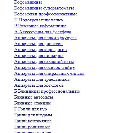
Кофемашины
Кофемашины суперавтоматы
Кофемолки профессиональные
П
Подогреватели чашек
Р
Рожковые кофемашины
А
Аксессуары для фастфуда
Аппараты для варки кукурузы
Аппараты для донатсов
Аппараты для корн-догов
Аппараты для попкорна
Аппараты для сахарной ваты
Аппараты для сосисок в яйце
Аппараты для спиральных чипсов
Аппараты для трдельников
Аппараты для хот-догов
Б
Блинницы профессиональные
Блинные автоматы
Блинные станции
Г
Грили для кур
Грили для шаурмы
Грили контактные
Грили роликовые
Грили саламандра