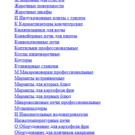
Жарочные поверхности
Жарочные шкафы
И
Индукционные плиты с грилем
К
Карамелизаторы кондитерские
Кипятильники для воды
Конвейерные печи для пиццы
Конвекционные печи
Коптильни профессиональные
Котлы пищеварочные
Коутеры
Кулинарные станции
М
Макароноварки профессиональные
Мармиты встраиваемые
Мармиты для вторых блюд
Мармиты для картофеля фри
Мармиты для первых блюд
Микроволновые печи профессиональные
Мультихолдеры
Н
Накопительные водонагреватели
Низкотемпературные печи
О
Оборудование для картофеля фри
Оборудование для пончиков кваркини