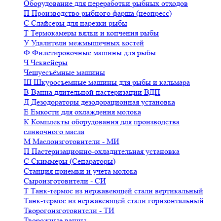
Оборудование для переработки рыбных отходов
П
Производство рыбного фарша (неопресс)
С
Слайсеры для нарезки рыбы
Т
Термокамеры вялки и копчения рыбы
У
Удалители межмышечных костей
Ф
Филетировочные машины для рыбы
Ч
Чеквейеры
Чешуесъёмные машины
Ш
Шкуросъемные машины для рыбы и кальмара
В
Ванна длительной пастеризации ВДП
Д
Дезодораторы дезодорационная установка
Е
Емкости для охлаждения молока
К
Комплекты оборудования для производства
сливочного масла
М
Маслоизготовители - МИ
П
Пастеризационно-охладительная установка
С
Скиммеры (Сепараторы)
Станция приемки и учета молока
Сыроизготовители - СИ
Т
Танк-термос из нержавеющей стали вертикальный
Танк-термос из нержавеющей стали горизонтальный
Творогоизготовители - ТИ
Творожные ванны