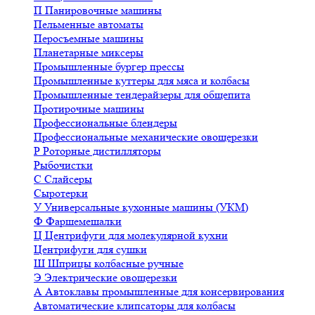
П
Панировочные машины
Пельменные автоматы
Перосъемные машины
Планетарные миксеры
Промышленные бургер прессы
Промышленные куттеры для мяса и колбасы
Промышленные тендерайзеры для общепита
Протирочные машины
Профессиональные блендеры
Профессиональные механические овощерезки
Р
Роторные дистилляторы
Рыбочистки
С
Слайсеры
Сыротерки
У
Универсальные кухонные машины (УКМ)
Ф
Фаршемешалки
Ц
Центрифуги для молекулярной кухни
Центрифуги для сушки
Ш
Шприцы колбасные ручные
Э
Электрические овощерезки
А
Автоклавы промышленные для консервирования
Автоматические клипсаторы для колбасы