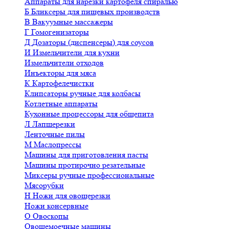
Аппараты для нарезки картофеля спиралью
Б
Бликсеры для пищевых производств
В
Вакуумные массажеры
Г
Гомогенизаторы
Д
Дозаторы (диспенсеры) для соусов
И
Измельчители для кухни
Измельчители отходов
Инъекторы для мяса
К
Картофелечистки
Клипсаторы ручные для колбасы
Котлетные аппараты
Кухонные процессоры для общепита
Л
Лапшерезки
Ленточные пилы
М
Маслопрессы
Машины для приготовления пасты
Машины протирочно резательные
Миксеры ручные профессиональные
Мясорубки
Н
Ножи для овощерезки
Ножи консервные
О
Овоскопы
Овощемоечные машины