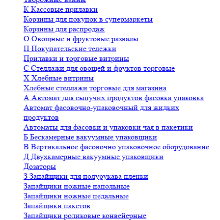
К
Кассовые прилавки
Корзины для покупок в супермаркеты
Корзины для распродаж
О
Овощные и фруктовые развалы
П
Покупательские тележки
Прилавки и торговые витрины
С
Стеллажи для овощей и фруктов торговые
Х
Хлебные витрины
Хлебные стеллажи торговые для магазина
А
Автомат для сыпучих продуктов фасовка упаковка
Автомат фасовочно-упаковочный для жидких
продуктов
Автоматы для фасовки и упаковки чая в пакетики
Б
Бескамерные вакуумные упаковщики
В
Вертикальное фасовочно упаковочное оборудование
Д
Двухкамерные вакуумные упаковщики
Дозаторы
З
Запайщики для полурукава пленки
Запайщики ножные напольные
Запайщики ножные педальные
Запайщики пакетов
Запайщики роликовые конвейерные