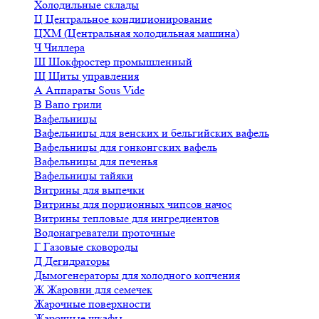
Холодильные склады
Ц
Центральное кондиционирование
ЦХМ (Центральная холодильная машина)
Ч
Чиллера
Ш
Шокфростер промышленный
Щ
Щиты управления
А
Аппараты Sous Vide
В
Вапо грили
Вафельницы
Вафельницы для венских и бельгийских вафель
Вафельницы для гонконгских вафель
Вафельницы для печенья
Вафельницы тайяки
Витрины для выпечки
Витрины для порционных чипсов начос
Витрины тепловые для ингредиентов
Водонагреватели проточные
Г
Газовые сковороды
Д
Дегидраторы
Дымогенераторы для холодного копчения
Ж
Жаровни для семечек
Жарочные поверхности
Жарочные шкафы