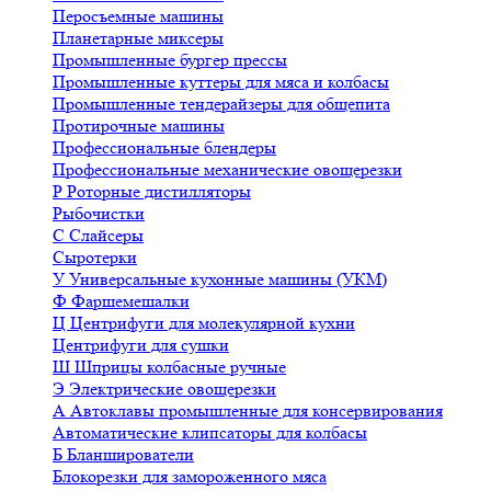
Перосъемные машины
Планетарные миксеры
Промышленные бургер прессы
Промышленные куттеры для мяса и колбасы
Промышленные тендерайзеры для общепита
Протирочные машины
Профессиональные блендеры
Профессиональные механические овощерезки
Р
Роторные дистилляторы
Рыбочистки
С
Слайсеры
Сыротерки
У
Универсальные кухонные машины (УКМ)
Ф
Фаршемешалки
Ц
Центрифуги для молекулярной кухни
Центрифуги для сушки
Ш
Шприцы колбасные ручные
Э
Электрические овощерезки
А
Автоклавы промышленные для консервирования
Автоматические клипсаторы для колбасы
Б
Бланширователи
Блокорезки для замороженного мяса