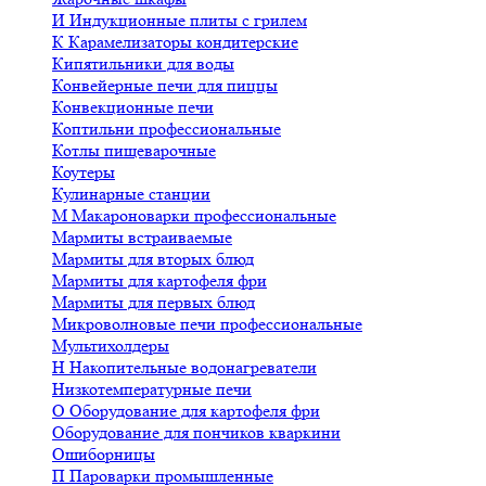
И
Индукционные плиты с грилем
К
Карамелизаторы кондитерские
Кипятильники для воды
Конвейерные печи для пиццы
Конвекционные печи
Коптильни профессиональные
Котлы пищеварочные
Коутеры
Кулинарные станции
М
Макароноварки профессиональные
Мармиты встраиваемые
Мармиты для вторых блюд
Мармиты для картофеля фри
Мармиты для первых блюд
Микроволновые печи профессиональные
Мультихолдеры
Н
Накопительные водонагреватели
Низкотемпературные печи
О
Оборудование для картофеля фри
Оборудование для пончиков кваркини
Ошиборницы
П
Пароварки промышленные