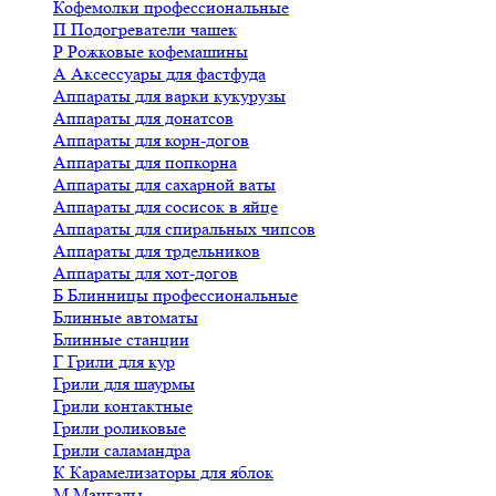
Кофемолки профессиональные
П
Подогреватели чашек
Р
Рожковые кофемашины
А
Аксессуары для фастфуда
Аппараты для варки кукурузы
Аппараты для донатсов
Аппараты для корн-догов
Аппараты для попкорна
Аппараты для сахарной ваты
Аппараты для сосисок в яйце
Аппараты для спиральных чипсов
Аппараты для трдельников
Аппараты для хот-догов
Б
Блинницы профессиональные
Блинные автоматы
Блинные станции
Г
Грили для кур
Грили для шаурмы
Грили контактные
Грили роликовые
Грили саламандра
К
Карамелизаторы для яблок
М
Мангалы