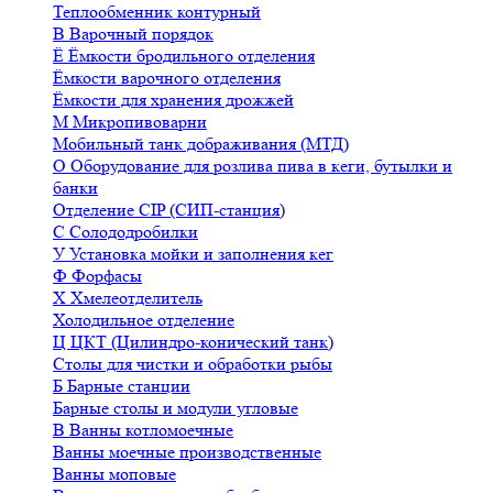
Теплообменник контурный
В
Варочный порядок
Ё
Ёмкости бродильного отделения
Ёмкости варочного отделения
Ёмкости для хранения дрожжей
М
Микропивоварни
Мобильный танк дображивания (МТД)
О
Оборудование для розлива пива в кеги, бутылки и
банки
Отделение CIP (СИП-станция)
С
Солододробилки
У
Установка мойки и заполнения кег
Ф
Форфасы
Х
Хмелеотделитель
Холодильное отделение
Ц
ЦКТ (Цилиндро-конический танк)
Столы для чистки и обработки рыбы
Б
Барные станции
Барные столы и модули угловые
В
Ванны котломоечные
Ванны моечные производственные
Ванны моповые