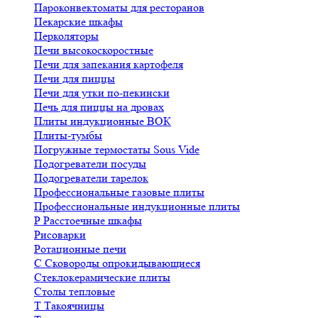
Пароконвектоматы для ресторанов
Пекарские шкафы
Перколяторы
Печи высокоскоростные
Печи для запекания картофеля
Печи для пиццы
Печи для утки по-пекински
Печь для пиццы на дровах
Плиты индукционные ВОК
Плиты-тумбы
Погружные термостаты Sous Vide
Подогреватели посуды
Подогреватели тарелок
Профессиональные газовые плиты
Профессиональные индукционные плиты
Р
Расстоечные шкафы
Рисоварки
Ротационные печи
С
Сковороды опрокидывающиеся
Стеклокерамические плиты
Столы тепловые
Т
Такоячницы