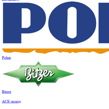
Polair
Bitzer
АСК-холод