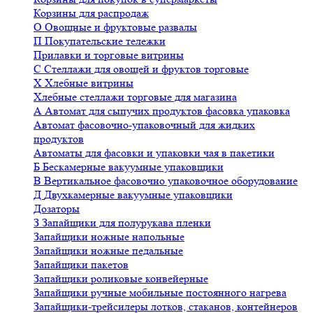
Корзины для распродаж
О
Овощные и фруктовые развалы
П
Покупательские тележки
Прилавки и торговые витрины
С
Стеллажи для овощей и фруктов торговые
Х
Хлебные витрины
Хлебные стеллажи торговые для магазина
А
Автомат для сыпучих продуктов фасовка упаковка
Автомат фасовочно-упаковочный для жидких
продуктов
Автоматы для фасовки и упаковки чая в пакетики
Б
Бескамерные вакуумные упаковщики
В
Вертикальное фасовочно упаковочное оборудование
Д
Двухкамерные вакуумные упаковщики
Дозаторы
З
Запайщики для полурукава пленки
Запайщики ножные напольные
Запайщики ножные педальные
Запайщики пакетов
Запайщики роликовые конвейерные
Запайщики ручные мобильные постоянного нагрева
Запайщики-трейсилеры лотков, стаканов, контейнеров