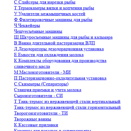
С
Слайсеры для нарезки рыбы
Т
Термокамеры вялки и копчения рыбы
У
Удалители межмышечных костей
Ф
Филетировочные машины для рыбы
Ч
Чеквейеры
Чешуесъёмные машины
Ш
Шкуросъемные машины для рыбы и кальмара
В
Ванна длительной пастеризации ВДП
Д
Дезодораторы дезодорационная установка
Е
Емкости для охлаждения молока
К
Комплекты оборудования для производства
сливочного масла
М
Маслоизготовители - МИ
П
Пастеризационно-охладительная установка
С
Скиммеры (Сепараторы)
Станция приемки и учета молока
Сыроизготовители - СИ
Т
Танк-термос из нержавеющей стали вертикальный
Танк-термос из нержавеющей стали горизонтальный
Творогоизготовители - ТИ
Творожные ванны
К
Кассовые прилавки
Корзины для покупок в супермаркеты