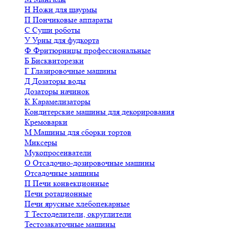
Н
Ножи для шаурмы
П
Пончиковые аппараты
С
Суши роботы
У
Урны для фудкорта
Ф
Фритюрницы профессиональные
Б
Бисквиторезки
Г
Глазировочные машины
Д
Дозаторы воды
Дозаторы начинок
К
Карамелизаторы
Кондитерские машины для декорирования
Кремоварки
М
Машины для сборки тортов
Миксеры
Мукопросеиватели
О
Отсадочно-дозировочные машины
Отсадочные машины
П
Печи конвекционные
Печи ротационные
Печи ярусные хлебопекарные
Т
Тестоделители, округлители
Тестозакаточные машины