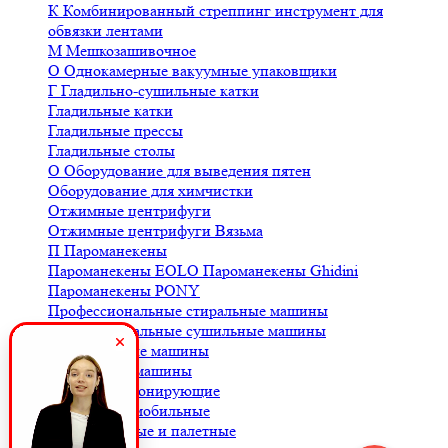
К
Комбинированный стреппинг инструмент для
обвязки лентами
М
Мешкозашивочное
О
Однокамерные вакуумные упаковщики
Г
Гладильно-сушильные катки
Гладильные катки
Гладильные прессы
Гладильные столы
О
Оборудование для выведения пятен
Оборудование для химчистки
Отжимные центрифуги
Отжимные центрифуги Вязьма
П
Пароманекены
Пароманекены EOLO
Пароманекены Ghidini
Пароманекены PONY
Профессиональные стиральные машины
Профессиональные сушильные машины
С
Стиральные машины
Сушильные машины
Ш
Шкафы озонирующие
В
Весы автомобильные
Весы балочные и палетные