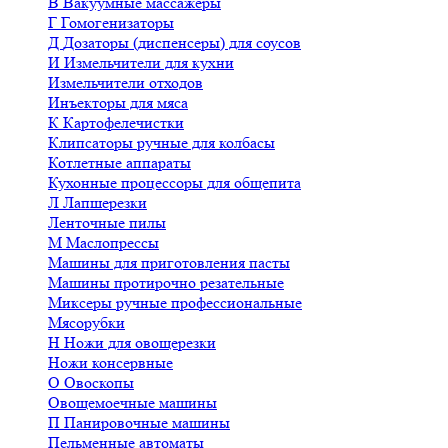
В
Вакуумные массажеры
Г
Гомогенизаторы
Д
Дозаторы (диспенсеры) для соусов
И
Измельчители для кухни
Измельчители отходов
Инъекторы для мяса
К
Картофелечистки
Клипсаторы ручные для колбасы
Котлетные аппараты
Кухонные процессоры для общепита
Л
Лапшерезки
Ленточные пилы
М
Маслопрессы
Машины для приготовления пасты
Машины протирочно резательные
Миксеры ручные профессиональные
Мясорубки
Н
Ножи для овощерезки
Ножи консервные
О
Овоскопы
Овощемоечные машины
П
Панировочные машины
Пельменные автоматы