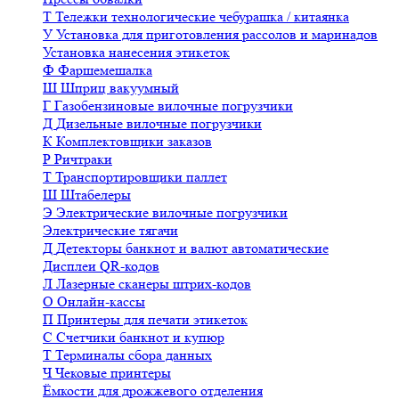
Т
Тележки технологические чебурашка / китаянка
У
Установка для приготовления рассолов и маринадов
Установка нанесения этикеток
Ф
Фаршемешалка
Ш
Шприц вакуумный
Г
Газобензиновые вилочные погрузчики
Д
Дизельные вилочные погрузчики
К
Комплектовщики заказов
Р
Ричтраки
Т
Транспортировщики паллет
Ш
Штабелеры
Э
Электрические вилочные погрузчики
Электрические тягачи
Д
Детекторы банкнот и валют автоматические
Дисплеи QR-кодов
Л
Лазерные сканеры штрих-кодов
О
Онлайн-кассы
П
Принтеры для печати этикеток
С
Счетчики банкнот и купюр
Т
Терминалы сбора данных
Ч
Чековые принтеры
Ёмкости для дрожжевого отделения