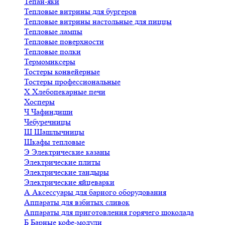
Тепан-яки
Тепловые витрины для бургеров
Тепловые витрины настольные для пиццы
Тепловые лампы
Тепловые поверхности
Тепловые полки
Термомиксеры
Тостеры конвейерные
Тостеры профессиональные
Х
Хлебопекарные печи
Хосперы
Ч
Чафиндиши
Чебуречницы
Ш
Шашлычницы
Шкафы тепловые
Э
Электрические казаны
Электрические плиты
Электрические тандыры
Электрические яйцеварки
А
Аксессуары для барного оборудования
Аппараты для взбитых сливок
Аппараты для приготовления горячего шоколада
Б
Барные кофе-модули