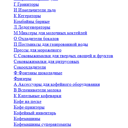
Г
Граниторы
И
Измельчители льда
К
Кегераторы
Комбайны барные
Л
Ледогенераторы
М
Миксеры для молочных коктейлей
О
Охладители бокалов
П
Постмиксы для газированной воды
Прессы для мороженого
С
Соковыжималки для твердых овощей и фруктов
Соковыжималки для цитрусовых
Сокоохладители
Ф
Фонтаны шоколадные
Фризеры
А
Аксессуары для кофейного оборудования
В
Вспениватели молока
К
Капельные кофеварки
Кофе на песке
Кофе-принтеры
Кофейный инвентарь
Кофемашины
Кофемашины суперавтоматы