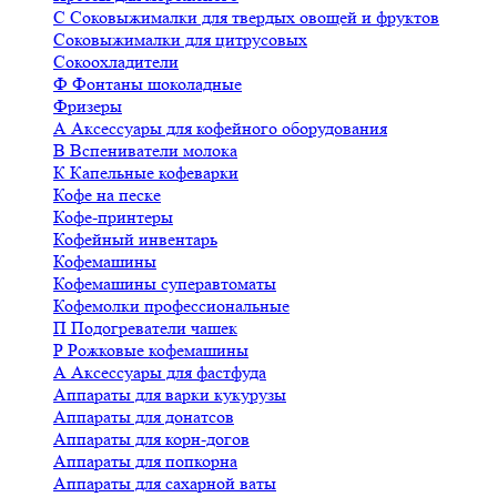
С
Соковыжималки для твердых овощей и фруктов
Соковыжималки для цитрусовых
Сокоохладители
Ф
Фонтаны шоколадные
Фризеры
А
Аксессуары для кофейного оборудования
В
Вспениватели молока
К
Капельные кофеварки
Кофе на песке
Кофе-принтеры
Кофейный инвентарь
Кофемашины
Кофемашины суперавтоматы
Кофемолки профессиональные
П
Подогреватели чашек
Р
Рожковые кофемашины
А
Аксессуары для фастфуда
Аппараты для варки кукурузы
Аппараты для донатсов
Аппараты для корн-догов
Аппараты для попкорна
Аппараты для сахарной ваты