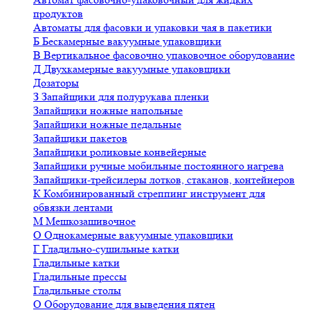
продуктов
Автоматы для фасовки и упаковки чая в пакетики
Б
Бескамерные вакуумные упаковщики
В
Вертикальное фасовочно упаковочное оборудование
Д
Двухкамерные вакуумные упаковщики
Дозаторы
З
Запайщики для полурукава пленки
Запайщики ножные напольные
Запайщики ножные педальные
Запайщики пакетов
Запайщики роликовые конвейерные
Запайщики ручные мобильные постоянного нагрева
Запайщики-трейсилеры лотков, стаканов, контейнеров
К
Комбинированный стреппинг инструмент для
обвязки лентами
М
Мешкозашивочное
О
Однокамерные вакуумные упаковщики
Г
Гладильно-сушильные катки
Гладильные катки
Гладильные прессы
Гладильные столы
О
Оборудование для выведения пятен