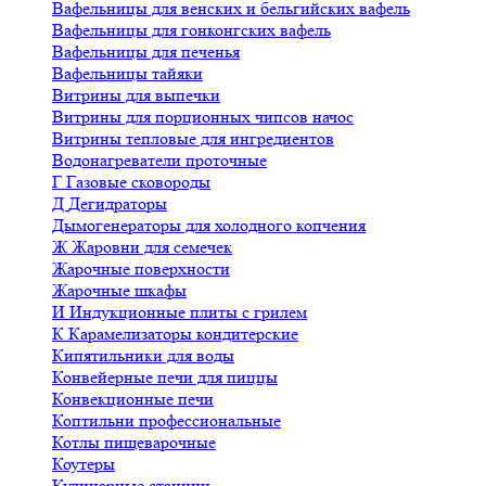
Вафельницы для венских и бельгийских вафель
Вафельницы для гонконгских вафель
Вафельницы для печенья
Вафельницы тайяки
Витрины для выпечки
Витрины для порционных чипсов начос
Витрины тепловые для ингредиентов
Водонагреватели проточные
Г
Газовые сковороды
Д
Дегидраторы
Дымогенераторы для холодного копчения
Ж
Жаровни для семечек
Жарочные поверхности
Жарочные шкафы
И
Индукционные плиты с грилем
К
Карамелизаторы кондитерские
Кипятильники для воды
Конвейерные печи для пиццы
Конвекционные печи
Коптильни профессиональные
Котлы пищеварочные
Коутеры
Кулинарные станции