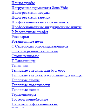
Плиты-тумбы
Погружные термостаты Sous Vide
Подогреватели посуды
Подогреватели тарелок
Профессиональные газовые плиты
Профессиональные индукционные плиты
Р
Расстоечные шкафы
Рисоварки
Ротационные печи
С
Сковороды опрокидывающиеся
Стеклокерамические плиты
Столы тепловые
Т
Такоячницы
Тепан-яки
Тепловые витрины для бургеров
Тепловые витрины настольные для пиццы
Тепловые лампы
Тепловые поверхности
Тепловые полки
Термомиксеры
Тостеры конвейерные
Тостеры профессиональные