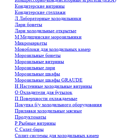
Кондитерские витрины
Кондитерские стеллажи
Л
Лабораторные холодильники
Лари бонеты
Лари холодильные открытые
М
Медицинские морозильники
Микромаркеты
Моноблоки для холодильных камер
Морозильные бонеты
Морозильные витрины
Морозильные лари
Морозильные шкафы
Морозильные шкафы GRAUDE
Н
Настенные холодильные витрины
О
Охладители для бутылок
П
Поверхности охлаждаемые
Покупка б/у холодильного оборудования
Прилавки холодильные мясные
Продуктоматы
Р
Рыбные витрины
С
Салат-бары
Сплит-системы для холодильных камер