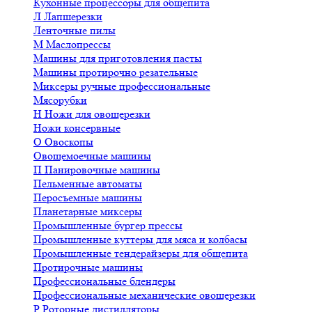
Кухонные процессоры для общепита
Л
Лапшерезки
Ленточные пилы
М
Маслопрессы
Машины для приготовления пасты
Машины протирочно резательные
Миксеры ручные профессиональные
Мясорубки
Н
Ножи для овощерезки
Ножи консервные
О
Овоскопы
Овощемоечные машины
П
Панировочные машины
Пельменные автоматы
Перосъемные машины
Планетарные миксеры
Промышленные бургер прессы
Промышленные куттеры для мяса и колбасы
Промышленные тендерайзеры для общепита
Протирочные машины
Профессиональные блендеры
Профессиональные механические овощерезки
Р
Роторные дистилляторы