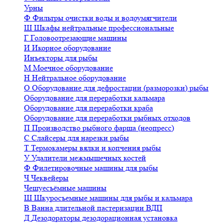
Урны
Ф
Фильтры очистки воды и водоумягчители
Ш
Шкафы нейтральные профессиональные
Г
Головоотрезающие машины
И
Икорное оборудование
Инъекторы для рыбы
М
Моечное оборудование
Н
Нейтральное оборудование
О
Оборудование для дефростации (разморозки) рыбы
Оборудование для переработки кальмара
Оборудование для переработки краба
Оборудование для переработки рыбных отходов
П
Производство рыбного фарша (неопресс)
С
Слайсеры для нарезки рыбы
Т
Термокамеры вялки и копчения рыбы
У
Удалители межмышечных костей
Ф
Филетировочные машины для рыбы
Ч
Чеквейеры
Чешуесъёмные машины
Ш
Шкуросъемные машины для рыбы и кальмара
В
Ванна длительной пастеризации ВДП
Д
Дезодораторы дезодорационная установка