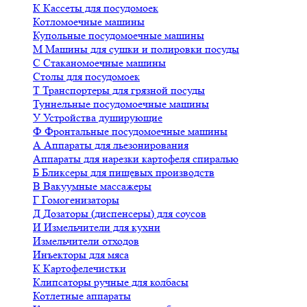
К
Кассеты для посудомоек
Котломоечные машины
Купольные посудомоечные машины
М
Машины для сушки и полировки посуды
С
Стаканомоечные машины
Столы для посудомоек
Т
Транспортеры для грязной посуды
Туннельные посудомоечные машины
У
Устройства душирующие
Ф
Фронтальные посудомоечные машины
А
Аппараты для льезонирования
Аппараты для нарезки картофеля спиралью
Б
Бликсеры для пищевых производств
В
Вакуумные массажеры
Г
Гомогенизаторы
Д
Дозаторы (диспенсеры) для соусов
И
Измельчители для кухни
Измельчители отходов
Инъекторы для мяса
К
Картофелечистки
Клипсаторы ручные для колбасы
Котлетные аппараты