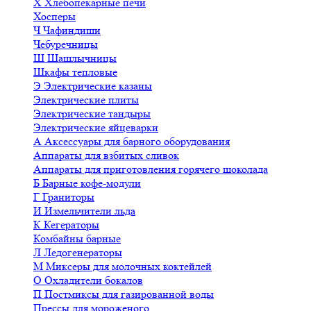
Х
Хлебопекарные печи
Хосперы
Ч
Чафиндиши
Чебуречницы
Ш
Шашлычницы
Шкафы тепловые
Э
Электрические казаны
Электрические плиты
Электрические тандыры
Электрические яйцеварки
А
Аксессуары для барного оборудования
Аппараты для взбитых сливок
Аппараты для приготовления горячего шоколада
Б
Барные кофе-модули
Г
Граниторы
И
Измельчители льда
К
Кегераторы
Комбайны барные
Л
Ледогенераторы
М
Миксеры для молочных коктейлей
О
Охладители бокалов
П
Постмиксы для газированной воды
Прессы для мороженого