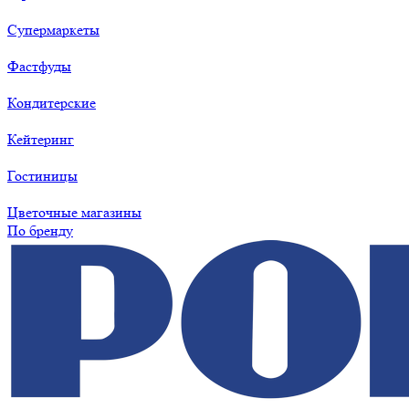
Супермаркеты
Фастфуды
Кондитерские
Кейтеринг
Гостиницы
Цветочные магазины
По бренду