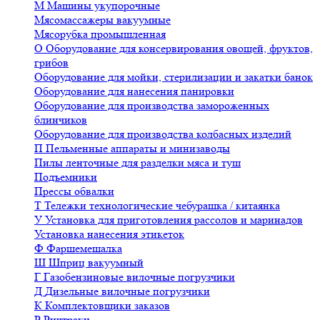
М
Машины укупорочные
Мясомассажеры вакуумные
Мясорубка промышленная
О
Оборудование для консервирования овощей, фруктов,
грибов
Оборудование для мойки, стерилизации и закатки банок
Оборудование для нанесения панировки
Оборудование для производства замороженных
блинчиков
Оборудование для производства колбасных изделий
П
Пельменные аппараты и минизаводы
Пилы ленточные для разделки мяса и туш
Подъемники
Прессы обвалки
Т
Тележки технологические чебурашка / китаянка
У
Установка для приготовления рассолов и маринадов
Установка нанесения этикеток
Ф
Фаршемешалка
Ш
Шприц вакуумный
Г
Газобензиновые вилочные погрузчики
Д
Дизельные вилочные погрузчики
К
Комплектовщики заказов
Р
Ричтраки