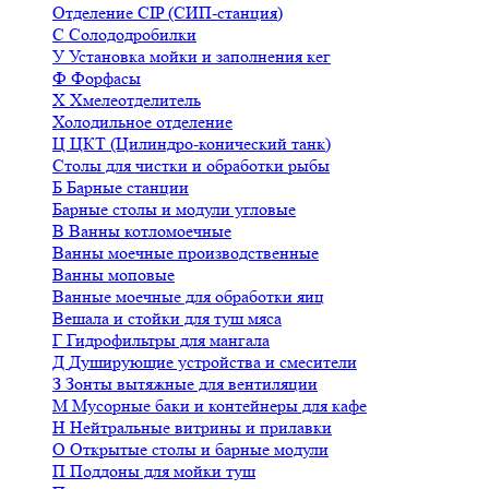
Отделение CIP (СИП-станция)
С
Солододробилки
У
Установка мойки и заполнения кег
Ф
Форфасы
Х
Хмелеотделитель
Холодильное отделение
Ц
ЦКТ (Цилиндро-конический танк)
Столы для чистки и обработки рыбы
Б
Барные станции
Барные столы и модули угловые
В
Ванны котломоечные
Ванны моечные производственные
Ванны моповые
Ванные моечные для обработки яиц
Вешала и стойки для туш мяса
Г
Гидрофильтры для мангала
Д
Душирующие устройства и смесители
З
Зонты вытяжные для вентиляции
М
Мусорные баки и контейнеры для кафе
Н
Нейтральные витрины и прилавки
О
Открытые столы и барные модули
П
Поддоны для мойки туш