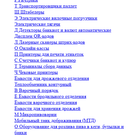
Т
Транспортировщики паллет
Ш
Штабелеры
Э
Электрические вилочные погрузчики
Электрические тягачи
Д
Детекторы банкнот и валют автоматические
Дисплеи QR-кодов
Л
Лазерные сканеры штрих-кодов
О
Онлайн-кассы
П
Принтеры для печати этикеток
С
Счетчики банкнот и купюр
Т
Терминалы сбора данных
Ч
Чековые принтеры
Ёмкости для дрожжевого отделения
Теплообменник контурный
В
Варочный порядок
Ё
Ёмкости бродильного отделения
Ёмкости варочного отделения
Ёмкости для хранения дрожжей
М
Микропивоварни
Мобильный танк дображивания (МТД)
О
Оборудование для розлива пива в кеги, бутылки и
банки