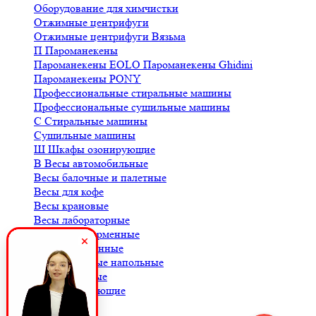
Оборудование для химчистки
Отжимные центрифуги
Отжимные центрифуги Вязьма
П
Пароманекены
Пароманекены EOLO
Пароманекены Ghidini
Пароманекены PONY
Профессиональные стиральные машины
Профессиональные сушильные машины
С
Стиральные машины
Сушильные машины
Ш
Шкафы озонирующие
В
Весы автомобильные
Весы балочные и палетные
Весы для кофе
Весы крановые
Весы лабораторные
Весы платформенные
Весы порционные
Весы товарные напольные
Весы торговые
К
Комплектующие