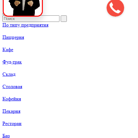
По типу предприятия
Пиццерия
Кафе
Фуд-трак
Склад
Столовая
Кофейня
Пекарня
Ресторан
Бар