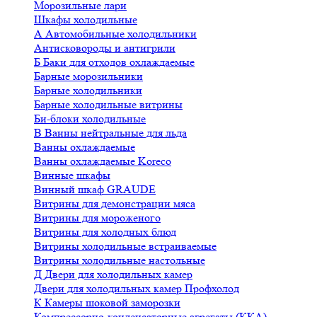
Морозильные лари
Шкафы холодильные
А
Автомобильные холодильники
Антисковороды и антигрили
Б
Баки для отходов охлаждаемые
Барные морозильники
Барные холодильники
Барные холодильные витрины
Би-блоки холодильные
В
Ванны нейтральные для льда
Ванны охлаждаемые
Ванны охлаждаемые Koreco
Винные шкафы
Винный шкаф GRAUDE
Витрины для демонстрации мяса
Витрины для мороженого
Витрины для холодных блюд
Витрины холодильные встраиваемые
Витрины холодильные настольные
Д
Двери для холодильных камер
Двери для холодильных камер Профхолод
К
Камеры шоковой заморозки
Компрессорно-конденсаторные агрегаты (ККА)