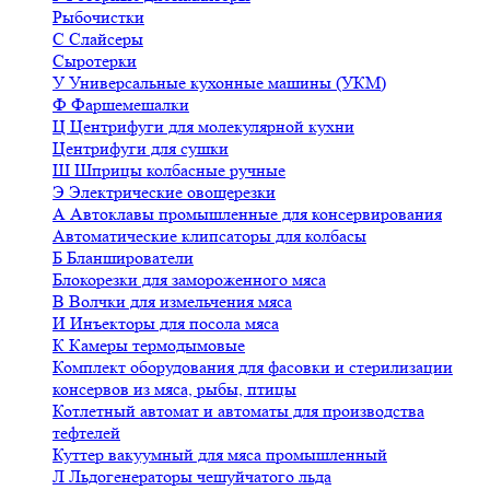
Рыбочистки
С
Слайсеры
Сыротерки
У
Универсальные кухонные машины (УКМ)
Ф
Фаршемешалки
Ц
Центрифуги для молекулярной кухни
Центрифуги для сушки
Ш
Шприцы колбасные ручные
Э
Электрические овощерезки
А
Автоклавы промышленные для консервирования
Автоматические клипсаторы для колбасы
Б
Бланширователи
Блокорезки для замороженного мяса
В
Волчки для измельчения мяса
И
Инъекторы для посола мяса
К
Камеры термодымовые
Комплект оборудования для фасовки и стерилизации
консервов из мяса, рыбы, птицы
Котлетный автомат и автоматы для производства
тефтелей
Куттер вакуумный для мяса промышленный
Л
Льдогенераторы чешуйчатого льда