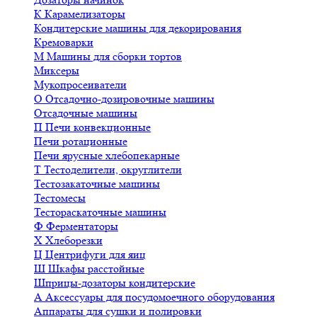
К
Карамелизаторы
Кондитерские машины для декорирования
Кремоварки
М
Машины для сборки тортов
Миксеры
Мукопросеиватели
О
Отсадочно-дозировочные машины
Отсадочные машины
П
Печи конвекционные
Печи ротационные
Печи ярусные хлебопекарные
Т
Тестоделители, округлители
Тестозакаточные машины
Тестомесы
Тестораскаточные машины
Ф
Ферментаторы
Х
Хлеборезки
Ц
Центрифуги для яиц
Ш
Шкафы расстойные
Шприцы-дозаторы кондитерские
А
Аксессуары для посудомоечного оборудования
Аппараты для сушки и полировки