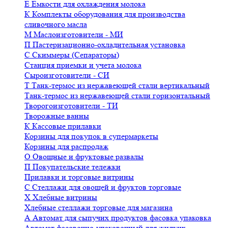
Е
Емкости для охлаждения молока
К
Комплекты оборудования для производства
сливочного масла
М
Маслоизготовители - МИ
П
Пастеризационно-охладительная установка
С
Скиммеры (Сепараторы)
Станция приемки и учета молока
Сыроизготовители - СИ
Т
Танк-термос из нержавеющей стали вертикальный
Танк-термос из нержавеющей стали горизонтальный
Творогоизготовители - ТИ
Творожные ванны
К
Кассовые прилавки
Корзины для покупок в супермаркеты
Корзины для распродаж
О
Овощные и фруктовые развалы
П
Покупательские тележки
Прилавки и торговые витрины
С
Стеллажи для овощей и фруктов торговые
Х
Хлебные витрины
Хлебные стеллажи торговые для магазина
А
Автомат для сыпучих продуктов фасовка упаковка
Автомат фасовочно-упаковочный для жидких