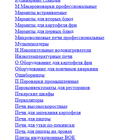
М
Макароноварки профессиональные
Мармиты встраиваемые
Мармиты для вторых блюд
Мармиты для картофеля фри
Мармиты для первых блюд
Микроволновые печи профессиональные
Мультихолдеры
Н
Накопительные водонагреватели
Низкотемпературные печи
О
Оборудование для картофеля фри
Оборудование для пончиков кваркини
Ошиборницы
П
Пароварки промышленные
Пароконвектоматы для ресторанов
Пекарские шкафы
Перколяторы
Печи высокоскоростные
Печи для запекания картофеля
Печи для пиццы
Печи для утки по-пекински
Печь для пиццы на дровах
Плиты индукционные ВОК