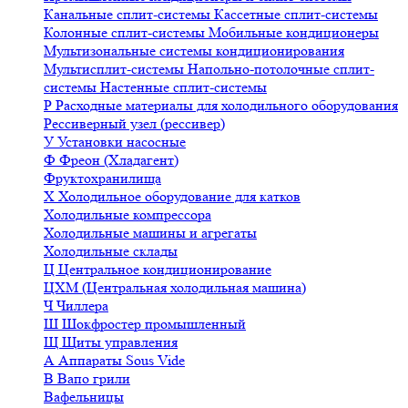
Канальные сплит-системы
Кассетные сплит-системы
Колонные сплит-системы
Мобильные кондиционеры
Мультизональные системы кондиционирования
Мультисплит-системы
Напольно-потолочные сплит-
системы
Настенные сплит-системы
Р
Расходные материалы для холодильного оборудования
Рессиверный узел (рессивер)
У
Установки насосные
Ф
Фреон (Хладагент)
Фруктохранилища
Х
Холодильное оборудование для катков
Холодильные компрессора
Холодильные машины и агрегаты
Холодильные склады
Ц
Центральное кондиционирование
ЦХМ (Центральная холодильная машина)
Ч
Чиллера
Ш
Шокфростер промышленный
Щ
Щиты управления
А
Аппараты Sous Vide
В
Вапо грили
Вафельницы