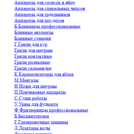
Аппараты для сосисок в яйце
Аппараты для спиральных чипсов
Аппараты для трдельников
Аппараты для хот-догов
Б
Блинницы профессиональные
Блинные автоматы
Блинные станции
Г
Грили для кур
Грили для шаурмы
Грили контактные
Грили роликовые
Грили саламандра
К
Карамелизаторы для яблок
М
Мангалы
Н
Ножи для шаурмы
П
Пончиковые аппараты
С
Суши роботы
У
Урны для фудкорта
Ф
Фритюрницы профессиональные
Б
Бисквиторезки
Г
Глазировочные машины
Д
Дозаторы воды
Дозаторы начинок