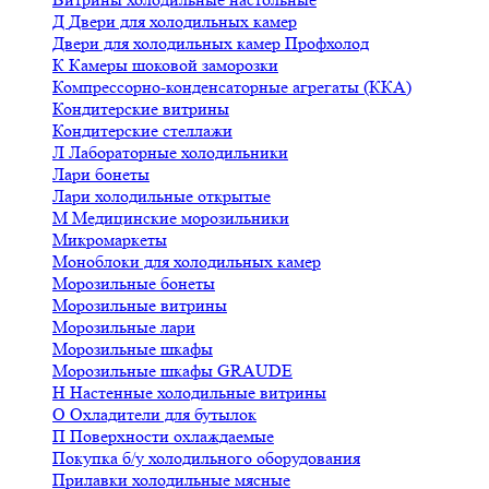
Д
Двери для холодильных камер
Двери для холодильных камер Профхолод
К
Камеры шоковой заморозки
Компрессорно-конденсаторные агрегаты (ККА)
Кондитерские витрины
Кондитерские стеллажи
Л
Лабораторные холодильники
Лари бонеты
Лари холодильные открытые
М
Медицинские морозильники
Микромаркеты
Моноблоки для холодильных камер
Морозильные бонеты
Морозильные витрины
Морозильные лари
Морозильные шкафы
Морозильные шкафы GRAUDE
Н
Настенные холодильные витрины
О
Охладители для бутылок
П
Поверхности охлаждаемые
Покупка б/у холодильного оборудования
Прилавки холодильные мясные