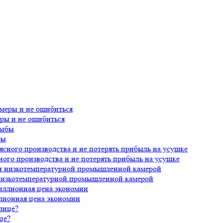
еры и не ошибиться
бы
ного производства и не потерять прибыль на усушке
 низкотемпературной промышленной камерой
лионная цена экономии
це?