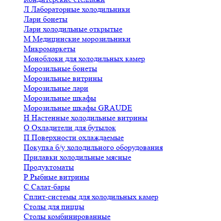
Л
Лабораторные холодильники
Лари бонеты
Лари холодильные открытые
М
Медицинские морозильники
Микромаркеты
Моноблоки для холодильных камер
Морозильные бонеты
Морозильные витрины
Морозильные лари
Морозильные шкафы
Морозильные шкафы GRAUDE
Н
Настенные холодильные витрины
О
Охладители для бутылок
П
Поверхности охлаждаемые
Покупка б/у холодильного оборудования
Прилавки холодильные мясные
Продуктоматы
Р
Рыбные витрины
С
Салат-бары
Сплит-системы для холодильных камер
Столы для пиццы
Столы комбинированные