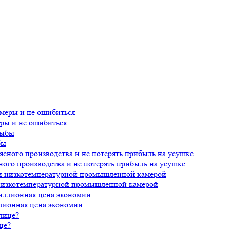
еры и не ошибиться
бы
ного производства и не потерять прибыль на усушке
 низкотемпературной промышленной камерой
лионная цена экономии
це?