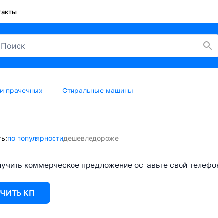
такты
 и прачечных
Стиральные машины
ь:
по популярности
дешевле
дороже
учить коммерческое предложение оставьте свой телефон 
ЧИТЬ КП