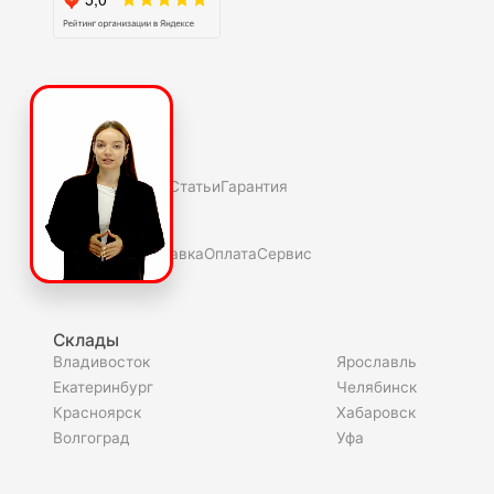
О компаниии
О нас
Полезное
Скидки и акции
Статьи
Гарантия
Покупателю
Как купить
Доставка
Оплата
Сервис
Склады
Владивосток
Ярославль
Екатеринбург
Челябинск
Красноярск
Хабаровск
Волгоград
Уфа