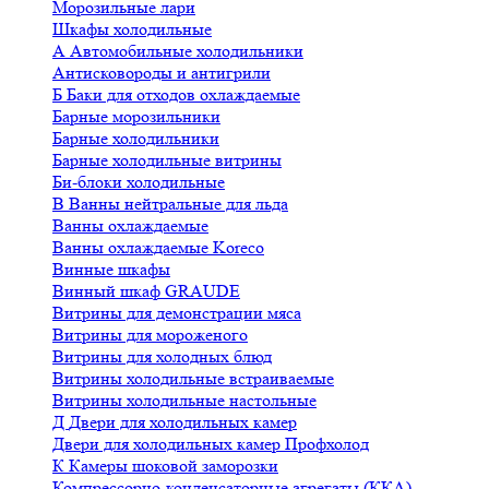
Морозильные лари
Шкафы холодильные
А
Автомобильные холодильники
Антисковороды и антигрили
Б
Баки для отходов охлаждаемые
Барные морозильники
Барные холодильники
Барные холодильные витрины
Би-блоки холодильные
В
Ванны нейтральные для льда
Ванны охлаждаемые
Ванны охлаждаемые Koreco
Винные шкафы
Винный шкаф GRAUDE
Витрины для демонстрации мяса
Витрины для мороженого
Витрины для холодных блюд
Витрины холодильные встраиваемые
Витрины холодильные настольные
Д
Двери для холодильных камер
Двери для холодильных камер Профхолод
К
Камеры шоковой заморозки
Компрессорно-конденсаторные агрегаты (ККА)