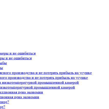
еры и не ошибиться
бы
ного производства и не потерять прибыль на усушке
 низкотемпературной промышленной камерой
лионная цена экономии
це?