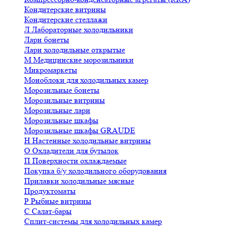
Кондитерские витрины
Кондитерские стеллажи
Л
Лабораторные холодильники
Лари бонеты
Лари холодильные открытые
М
Медицинские морозильники
Микромаркеты
Моноблоки для холодильных камер
Морозильные бонеты
Морозильные витрины
Морозильные лари
Морозильные шкафы
Морозильные шкафы GRAUDE
Н
Настенные холодильные витрины
О
Охладители для бутылок
П
Поверхности охлаждаемые
Покупка б/у холодильного оборудования
Прилавки холодильные мясные
Продуктоматы
Р
Рыбные витрины
С
Салат-бары
Сплит-системы для холодильных камер