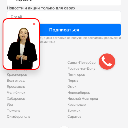
Новости и акции только для своих
Подписаться
Нажимая “Подписаться”, я даю согласие на получение рекламной рассылки и
обработку персональных данных
Склады
Владивосток
Санкт-Петербург
Екатеринбург
Ростов-на-Дону
Красноярск
Пятигорск
Волгоград
Пермь
Ярославль
Омск
Челябинск
Новосибирск
Хабаровск
Нижний Новгород
Уфа
Краснодар
Тюмень
Волжск
Симферополь
Саратов