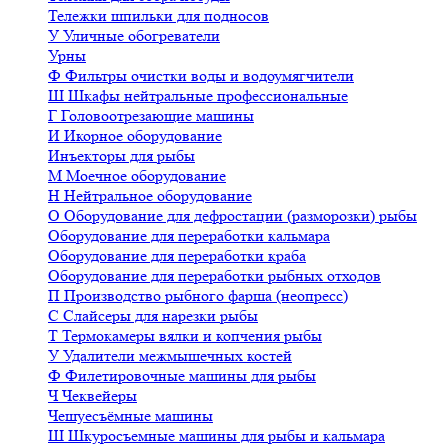
Тележки шпильки для подносов
У
Уличные обогреватели
Урны
Ф
Фильтры очистки воды и водоумягчители
Ш
Шкафы нейтральные профессиональные
Г
Головоотрезающие машины
И
Икорное оборудование
Инъекторы для рыбы
М
Моечное оборудование
Н
Нейтральное оборудование
О
Оборудование для дефростации (разморозки) рыбы
Оборудование для переработки кальмара
Оборудование для переработки краба
Оборудование для переработки рыбных отходов
П
Производство рыбного фарша (неопресс)
С
Слайсеры для нарезки рыбы
Т
Термокамеры вялки и копчения рыбы
У
Удалители межмышечных костей
Ф
Филетировочные машины для рыбы
Ч
Чеквейеры
Чешуесъёмные машины
Ш
Шкуросъемные машины для рыбы и кальмара