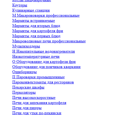
Коутеры
Кулинарные станции
М
Макароноварки профессиональные
Мармиты встраиваемые
Мармиты для вторых блюд
Мармиты для картофеля фри
Мармиты для первых блюд
Микроволновые печи профессиональные
Мультихолдеры
Н
Накопительные водонагреватели
Низкотемпературные печи
О
Оборудование для картофеля фри
Оборудование для пончиков кваркини
Ошиборницы
П
Пароварки промышленные
Пароконвектоматы для ресторанов
Пекарские шкафы
Перколяторы
Печи высокоскоростные
Печи для запекания картофеля
Печи для пиццы
Печи для утки по-пекински