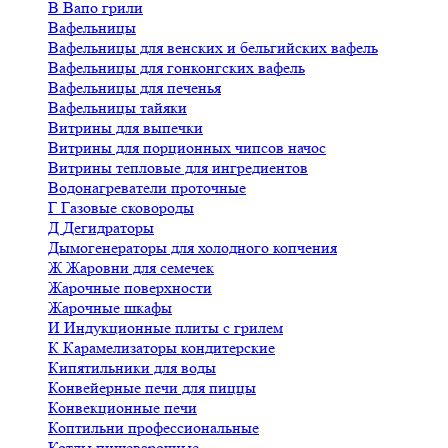
В
Вапо грили
Вафельницы
Вафельницы для венских и бельгийских вафель
Вафельницы для гонконгских вафель
Вафельницы для печенья
Вафельницы тайяки
Витрины для выпечки
Витрины для порционных чипсов начос
Витрины тепловые для ингредиентов
Водонагреватели проточные
Г
Газовые сковороды
Д
Дегидраторы
Дымогенераторы для холодного копчения
Ж
Жаровни для семечек
Жарочные поверхности
Жарочные шкафы
И
Индукционные плиты с грилем
К
Карамелизаторы кондитерские
Кипятильники для воды
Конвейерные печи для пиццы
Конвекционные печи
Коптильни профессиональные
Котлы пищеварочные