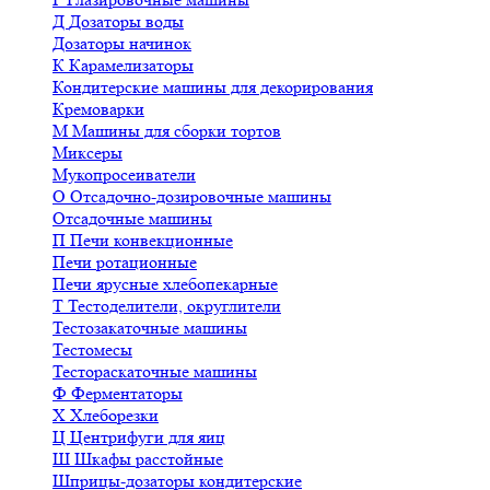
Д
Дозаторы воды
Дозаторы начинок
К
Карамелизаторы
Кондитерские машины для декорирования
Кремоварки
М
Машины для сборки тортов
Миксеры
Мукопросеиватели
О
Отсадочно-дозировочные машины
Отсадочные машины
П
Печи конвекционные
Печи ротационные
Печи ярусные хлебопекарные
Т
Тестоделители, округлители
Тестозакаточные машины
Тестомесы
Тестораскаточные машины
Ф
Ферментаторы
Х
Хлеборезки
Ц
Центрифуги для яиц
Ш
Шкафы расстойные
Шприцы-дозаторы кондитерские