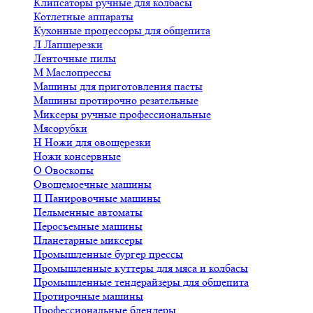
Клипсаторы ручные для колбасы
Котлетные аппараты
Кухонные процессоры для общепита
Л
Лапшерезки
Ленточные пилы
М
Маслопрессы
Машины для приготовления пасты
Машины протирочно резательные
Миксеры ручные профессиональные
Мясорубки
Н
Ножи для овощерезки
Ножи консервные
О
Овоскопы
Овощемоечные машины
П
Панировочные машины
Пельменные автоматы
Перосъемные машины
Планетарные миксеры
Промышленные бургер прессы
Промышленные куттеры для мяса и колбасы
Промышленные тендерайзеры для общепита
Протирочные машины
Профессиональные блендеры