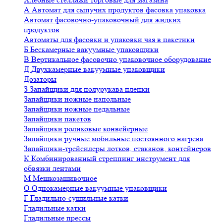
А
Автомат для сыпучих продуктов фасовка упаковка
Автомат фасовочно-упаковочный для жидких
продуктов
Автоматы для фасовки и упаковки чая в пакетики
Б
Бескамерные вакуумные упаковщики
В
Вертикальное фасовочно упаковочное оборудование
Д
Двухкамерные вакуумные упаковщики
Дозаторы
З
Запайщики для полурукава пленки
Запайщики ножные напольные
Запайщики ножные педальные
Запайщики пакетов
Запайщики роликовые конвейерные
Запайщики ручные мобильные постоянного нагрева
Запайщики-трейсилеры лотков, стаканов, контейнеров
К
Комбинированный стреппинг инструмент для
обвязки лентами
М
Мешкозашивочное
О
Однокамерные вакуумные упаковщики
Г
Гладильно-сушильные катки
Гладильные катки
Гладильные прессы