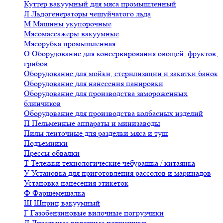
Куттер вакуумный для мяса промышленный
Л
Льдогенераторы чешуйчатого льда
М
Машины укупорочные
Мясомассажеры вакуумные
Мясорубка промышленная
О
Оборудование для консервирования овощей, фруктов,
грибов
Оборудование для мойки, стерилизации и закатки банок
Оборудование для нанесения панировки
Оборудование для производства замороженных
блинчиков
Оборудование для производства колбасных изделий
П
Пельменные аппараты и минизаводы
Пилы ленточные для разделки мяса и туш
Подъемники
Прессы обвалки
Т
Тележки технологические чебурашка / китаянка
У
Установка для приготовления рассолов и маринадов
Установка нанесения этикеток
Ф
Фаршемешалка
Ш
Шприц вакуумный
Г
Газобензиновые вилочные погрузчики
Д
Дизельные вилочные погрузчики