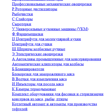
Профессиональные механические овощерезки
Р
Роторные дистилляторы
Рыбочистки
С
Слайсеры
Сыротерки
У
Универсальные кухонные машины (УКМ)
Ф
Фаршемешалки
Ц
Центрифуги для молекулярной кухни
Центрифуги для сушки
Ш
Шприцы колбасные ручные
Э
Электрические овощерезки
А
Автоклавы промышленные для консервирования
Автоматические клипсаторы для колбасы
Б
Бланширователи
Блокорезки для замороженного мяса
В
Волчки для измельчения мяса
И
Инъекторы для посола мяса
К
Камеры термодымовые
Комплект оборудования для фасовки и стерилизации
консервов из мяса, рыбы, птицы
Котлетный автомат и автоматы для производства
тефтелей