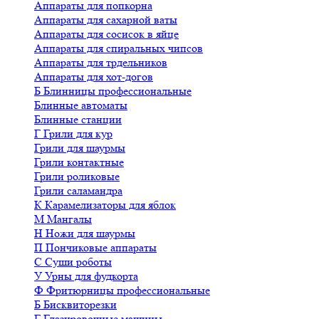
Аппараты для попкорна
Аппараты для сахарной ваты
Аппараты для сосисок в яйце
Аппараты для спиральных чипсов
Аппараты для трдельников
Аппараты для хот-догов
Б
Блинницы профессиональные
Блинные автоматы
Блинные станции
Г
Грили для кур
Грили для шаурмы
Грили контактные
Грили роликовые
Грили саламандра
К
Карамелизаторы для яблок
М
Мангалы
Н
Ножи для шаурмы
П
Пончиковые аппараты
С
Суши роботы
У
Урны для фудкорта
Ф
Фритюрницы профессиональные
Б
Бисквиторезки
Г
Глазировочные машины