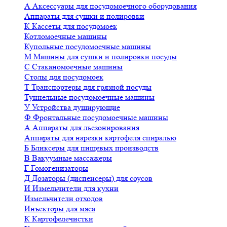
А
Аксессуары для посудомоечного оборудования
Аппараты для сушки и полировки
К
Кассеты для посудомоек
Котломоечные машины
Купольные посудомоечные машины
М
Машины для сушки и полировки посуды
С
Стаканомоечные машины
Столы для посудомоек
Т
Транспортеры для грязной посуды
Туннельные посудомоечные машины
У
Устройства душирующие
Ф
Фронтальные посудомоечные машины
А
Аппараты для льезонирования
Аппараты для нарезки картофеля спиралью
Б
Бликсеры для пищевых производств
В
Вакуумные массажеры
Г
Гомогенизаторы
Д
Дозаторы (диспенсеры) для соусов
И
Измельчители для кухни
Измельчители отходов
Инъекторы для мяса
К
Картофелечистки