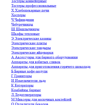
Тостеры конвейерные
Тостеры профессиональные
Х
Хлебопекарные печи
Хосперы
Ч
Чафиндиши
Чебуречницы
Ш
Шашлычницы
Шкафы тепловые
Э
Электрические казаны
Электрические плиты
Электрические тандыры
Электрические яйцеварки
А
Аксессуары для барного оборудования
Аппараты для взбитых сливок
Аппараты для приготовления горячего шоколада
Б
Барные кофе-модули
Г
Граниторы
И
Измельчители льда
К
Кегераторы
Комбайны барные
Л
Ледогенераторы
М
Миксеры для молочных коктейлей
О
Охладители бокалов