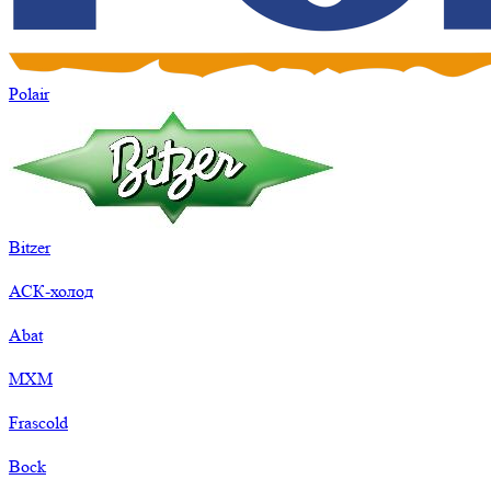
Polair
Bitzer
АСК-холод
Abat
МХМ
Frascold
Bock