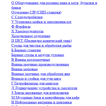
О
Оборудование для розлива пива в кеги, бутылки и
банки
Отделение CIP (СИП-станция)
С
Солододробилки
У
Установка мойки и заполнения кег
Ф
Форфасы
Х
Хмелеотделитель
Холодильное отделение
Ц
ЦКТ (Цилиндро-конический танк)
Столы для чистки и обработки рыбы
Б
Барные станции
Барные столы и модули угловые
В
Ванны котломоечные
Ванны моечные производственные
Ванны моповые
Ванные моечные для обработки яиц
Вешала и стойки для туш мяса
Г
Гидрофильтры для мангала
Д
Душирующие устройства и смесители
З
Зонты вытяжные для вентиляции
М
Мусорные баки и контейнеры для кафе
Н
Нейтральные витрины и прилавки