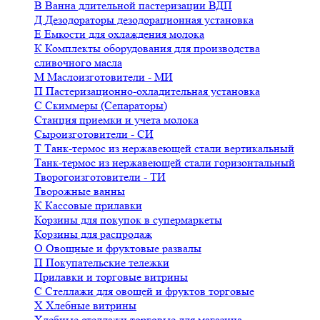
В
Ванна длительной пастеризации ВДП
Д
Дезодораторы дезодорационная установка
Е
Емкости для охлаждения молока
К
Комплекты оборудования для производства
сливочного масла
М
Маслоизготовители - МИ
П
Пастеризационно-охладительная установка
С
Скиммеры (Сепараторы)
Станция приемки и учета молока
Сыроизготовители - СИ
Т
Танк-термос из нержавеющей стали вертикальный
Танк-термос из нержавеющей стали горизонтальный
Творогоизготовители - ТИ
Творожные ванны
К
Кассовые прилавки
Корзины для покупок в супермаркеты
Корзины для распродаж
О
Овощные и фруктовые развалы
П
Покупательские тележки
Прилавки и торговые витрины
С
Стеллажи для овощей и фруктов торговые
Х
Хлебные витрины
Хлебные стеллажи торговые для магазина