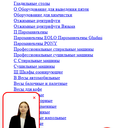
Гладильные столы
О
Оборудование для выведения пятен
Оборудование для химчистки
Отжимные центрифуги
Отжимные центрифуги Вязьма
П
Пароманекены
Пароманекены EOLO
Пароманекены Ghidini
Пароманекены PONY
Профессиональные стиральные машины
Профессиональные сушильные машины
С
Стиральные машины
Сушильные машины
Ш
Шкафы озонирующие
В
Весы автомобильные
Весы балочные и палетные
Весы для кофе
Весы крановые
Весы лабораторные
Весы платформенные
Весы порционные
Весы товарные напольные
Весы торговые