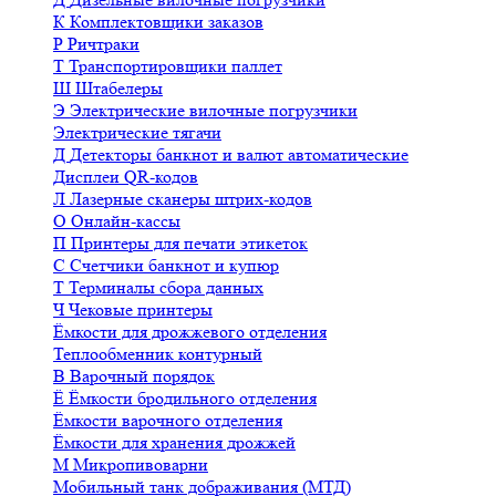
К
Комплектовщики заказов
Р
Ричтраки
Т
Транспортировщики паллет
Ш
Штабелеры
Э
Электрические вилочные погрузчики
Электрические тягачи
Д
Детекторы банкнот и валют автоматические
Дисплеи QR-кодов
Л
Лазерные сканеры штрих-кодов
О
Онлайн-кассы
П
Принтеры для печати этикеток
С
Счетчики банкнот и купюр
Т
Терминалы сбора данных
Ч
Чековые принтеры
Ёмкости для дрожжевого отделения
Теплообменник контурный
В
Варочный порядок
Ё
Ёмкости бродильного отделения
Ёмкости варочного отделения
Ёмкости для хранения дрожжей
М
Микропивоварни
Мобильный танк дображивания (МТД)