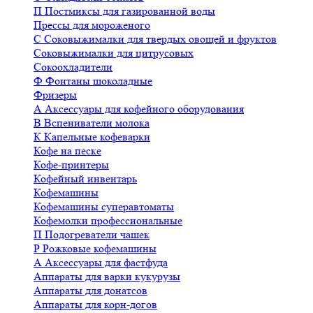
П
Постмиксы для газированной воды
Прессы для мороженого
С
Соковыжималки для твердых овощей и фруктов
Соковыжималки для цитрусовых
Сокоохладители
Ф
Фонтаны шоколадные
Фризеры
А
Аксессуары для кофейного оборудования
В
Вспениватели молока
К
Капельные кофеварки
Кофе на песке
Кофе-принтеры
Кофейный инвентарь
Кофемашины
Кофемашины суперавтоматы
Кофемолки профессиональные
П
Подогреватели чашек
Р
Рожковые кофемашины
А
Аксессуары для фастфуда
Аппараты для варки кукурузы
Аппараты для донатсов
Аппараты для корн-догов