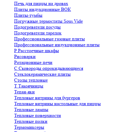
Печь для пиццы на дровах
Плиты индукционные ВОК
Плиты-тумбы
Погружные термостаты Sous Vide
Подогреватели посуды
Подогреватели тарелок
Профессиональные газовые плиты
Профессиональные индукционные плиты
Р
Расстоечные шкафы
Рисоварки
Ротационные печи
С
Сковороды опрокидывающиеся
Стеклокерамические плиты
Столы тепловые
Т
Такоячницы
Тепан-яки
Тепловые витрины для бургеров
Тепловые витрины настольные для пиццы
Тепловые лампы
Тепловые поверхности
Тепловые полки
Термомиксеры