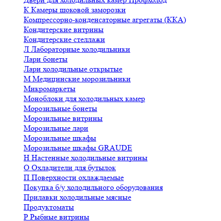
К
Камеры шоковой заморозки
Компрессорно-конденсаторные агрегаты (ККА)
Кондитерские витрины
Кондитерские стеллажи
Л
Лабораторные холодильники
Лари бонеты
Лари холодильные открытые
М
Медицинские морозильники
Микромаркеты
Моноблоки для холодильных камер
Морозильные бонеты
Морозильные витрины
Морозильные лари
Морозильные шкафы
Морозильные шкафы GRAUDE
Н
Настенные холодильные витрины
О
Охладители для бутылок
П
Поверхности охлаждаемые
Покупка б/у холодильного оборудования
Прилавки холодильные мясные
Продуктоматы
Р
Рыбные витрины