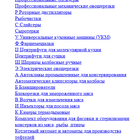
Профессиональные механические овощерезки
Р
Роторные дистилляторы
Рыбочистки
С
Слайсеры
Сыротерки
У
Универсальные кухонные машины (УКМ)
Ф
Фаршемешалки
Ц
Центрифуги для молекулярной кухни
Центрифуги для сушки
Ш
Шприцы колбасные ручные
Э
Электрические овощерезки
А
Автоклавы промышленные для консервирования
Автоматические клипсаторы для колбасы
Б
Бланширователи
Блокорезки для замороженного мяса
В
Волчки для измельчения мяса
И
Инъекторы для посола мяса
К
Камеры термодымовые
Комплект оборудования для фасовки и стерилизации
консервов из мяса, рыбы, птицы
Котлетный автомат и автоматы для производства
тефтелей