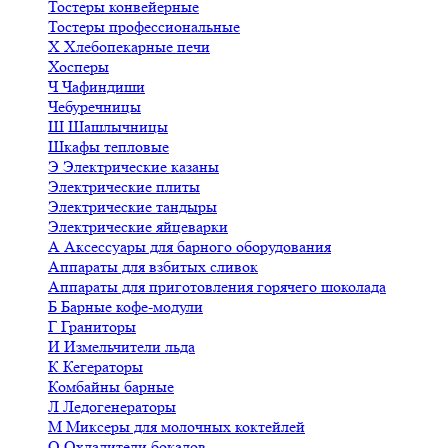
Тостеры конвейерные
Тостеры профессиональные
Х
Хлебопекарные печи
Хосперы
Ч
Чафиндиши
Чебуречницы
Ш
Шашлычницы
Шкафы тепловые
Э
Электрические казаны
Электрические плиты
Электрические тандыры
Электрические яйцеварки
А
Аксессуары для барного оборудования
Аппараты для взбитых сливок
Аппараты для приготовления горячего шоколада
Б
Барные кофе-модули
Г
Граниторы
И
Измельчители льда
К
Кегераторы
Комбайны барные
Л
Ледогенераторы
М
Миксеры для молочных коктейлей
О
Охладители бокалов