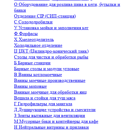
О
Оборудование для розлива пива в кеги, бутылки и
банки
Отделение CIP (СИП-станция)
С
Солододробилки
У
Установка мойки и заполнения кег
Ф
Форфасы
Х
Хмелеотделитель
Холодильное отделение
Ц
ЦКТ (Цилиндро-конический танк)
Столы для чистки и обработки рыбы
Б
Барные станции
Барные столы и модули угловые
В
Ванны котломоечные
Ванны моечные производственные
Ванны моповые
Ванные моечные для обработки яиц
Вешала и стойки для туш мяса
Г
Гидрофильтры для мангала
Д
Душирующие устройства и смесители
З
Зонты вытяжные для вентиляции
М
Мусорные баки и контейнеры для кафе
Н
Нейтральные витрины и прилавки