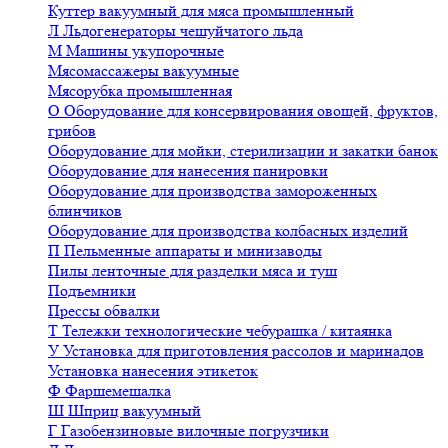
Куттер вакуумный для мяса промышленный
Л
Льдогенераторы чешуйчатого льда
М
Машины укупорочные
Мясомассажеры вакуумные
Мясорубка промышленная
О
Оборудование для консервирования овощей, фруктов,
грибов
Оборудование для мойки, стерилизации и закатки банок
Оборудование для нанесения панировки
Оборудование для производства замороженных
блинчиков
Оборудование для производства колбасных изделий
П
Пельменные аппараты и минизаводы
Пилы ленточные для разделки мяса и туш
Подъемники
Прессы обвалки
Т
Тележки технологические чебурашка / китаянка
У
Установка для приготовления рассолов и маринадов
Установка нанесения этикеток
Ф
Фаршемешалка
Ш
Шприц вакуумный
Г
Газобензиновые вилочные погрузчики