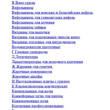
В
Вапо грили
Вафельницы
Вафельницы для венских и бельгийских вафель
Вафельницы для гонконгских вафель
Вафельницы для печенья
Вафельницы тайяки
Витрины для выпечки
Витрины для порционных чипсов начос
Витрины тепловые для ингредиентов
Водонагреватели проточные
Г
Газовые сковороды
Д
Дегидраторы
Дымогенераторы для холодного копчения
Ж
Жаровни для семечек
Жарочные поверхности
Жарочные шкафы
И
Индукционные плиты с грилем
К
Карамелизаторы кондитерские
Кипятильники для воды
Конвейерные печи для пиццы
Конвекционные печи
Коптильни профессиональные