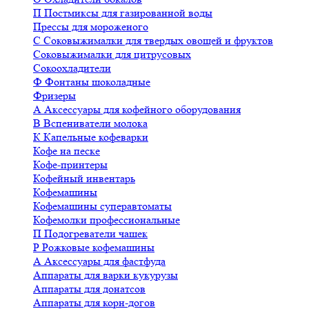
П
Постмиксы для газированной воды
Прессы для мороженого
С
Соковыжималки для твердых овощей и фруктов
Соковыжималки для цитрусовых
Сокоохладители
Ф
Фонтаны шоколадные
Фризеры
А
Аксессуары для кофейного оборудования
В
Вспениватели молока
К
Капельные кофеварки
Кофе на песке
Кофе-принтеры
Кофейный инвентарь
Кофемашины
Кофемашины суперавтоматы
Кофемолки профессиональные
П
Подогреватели чашек
Р
Рожковые кофемашины
А
Аксессуары для фастфуда
Аппараты для варки кукурузы
Аппараты для донатсов
Аппараты для корн-догов