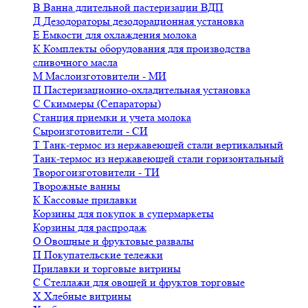
В
Ванна длительной пастеризации ВДП
Д
Дезодораторы дезодорационная установка
Е
Емкости для охлаждения молока
К
Комплекты оборудования для производства
сливочного масла
М
Маслоизготовители - МИ
П
Пастеризационно-охладительная установка
С
Скиммеры (Сепараторы)
Станция приемки и учета молока
Сыроизготовители - СИ
Т
Танк-термос из нержавеющей стали вертикальный
Танк-термос из нержавеющей стали горизонтальный
Творогоизготовители - ТИ
Творожные ванны
К
Кассовые прилавки
Корзины для покупок в супермаркеты
Корзины для распродаж
О
Овощные и фруктовые развалы
П
Покупательские тележки
Прилавки и торговые витрины
С
Стеллажи для овощей и фруктов торговые
Х
Хлебные витрины