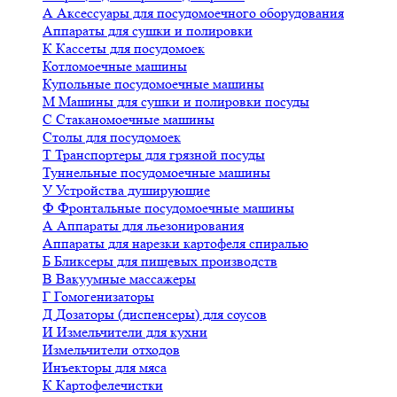
А
Аксессуары для посудомоечного оборудования
Аппараты для сушки и полировки
К
Кассеты для посудомоек
Котломоечные машины
Купольные посудомоечные машины
М
Машины для сушки и полировки посуды
С
Стаканомоечные машины
Столы для посудомоек
Т
Транспортеры для грязной посуды
Туннельные посудомоечные машины
У
Устройства душирующие
Ф
Фронтальные посудомоечные машины
А
Аппараты для льезонирования
Аппараты для нарезки картофеля спиралью
Б
Бликсеры для пищевых производств
В
Вакуумные массажеры
Г
Гомогенизаторы
Д
Дозаторы (диспенсеры) для соусов
И
Измельчители для кухни
Измельчители отходов
Инъекторы для мяса
К
Картофелечистки