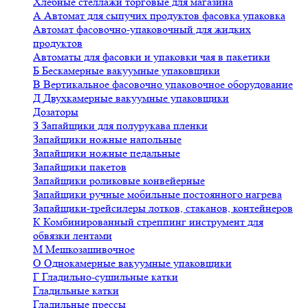
Хлебные стеллажи торговые для магазина
А
Автомат для сыпучих продуктов фасовка упаковка
Автомат фасовочно-упаковочный для жидких
продуктов
Автоматы для фасовки и упаковки чая в пакетики
Б
Бескамерные вакуумные упаковщики
В
Вертикальное фасовочно упаковочное оборудование
Д
Двухкамерные вакуумные упаковщики
Дозаторы
З
Запайщики для полурукава пленки
Запайщики ножные напольные
Запайщики ножные педальные
Запайщики пакетов
Запайщики роликовые конвейерные
Запайщики ручные мобильные постоянного нагрева
Запайщики-трейсилеры лотков, стаканов, контейнеров
К
Комбинированный стреппинг инструмент для
обвязки лентами
М
Мешкозашивочное
О
Однокамерные вакуумные упаковщики
Г
Гладильно-сушильные катки
Гладильные катки
Гладильные прессы