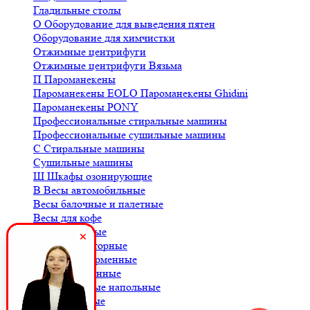
Гладильные столы
О
Оборудование для выведения пятен
Оборудование для химчистки
Отжимные центрифуги
Отжимные центрифуги Вязьма
П
Пароманекены
Пароманекены EOLO
Пароманекены Ghidini
Пароманекены PONY
Профессиональные стиральные машины
Профессиональные сушильные машины
С
Стиральные машины
Сушильные машины
Ш
Шкафы озонирующие
В
Весы автомобильные
Весы балочные и палетные
Весы для кофе
Весы крановые
Весы лабораторные
Весы платформенные
Весы порционные
Весы товарные напольные
Весы торговые