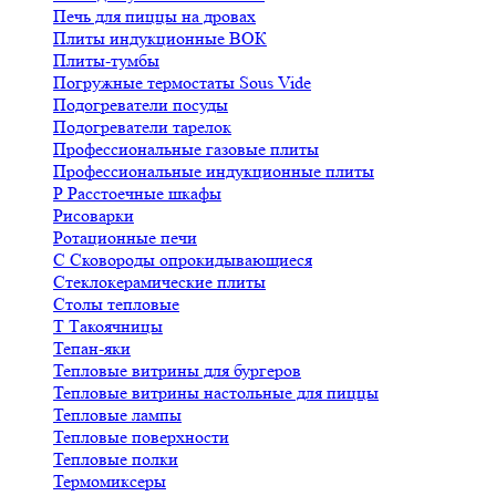
Печь для пиццы на дровах
Плиты индукционные ВОК
Плиты-тумбы
Погружные термостаты Sous Vide
Подогреватели посуды
Подогреватели тарелок
Профессиональные газовые плиты
Профессиональные индукционные плиты
Р
Расстоечные шкафы
Рисоварки
Ротационные печи
С
Сковороды опрокидывающиеся
Стеклокерамические плиты
Столы тепловые
Т
Такоячницы
Тепан-яки
Тепловые витрины для бургеров
Тепловые витрины настольные для пиццы
Тепловые лампы
Тепловые поверхности
Тепловые полки
Термомиксеры