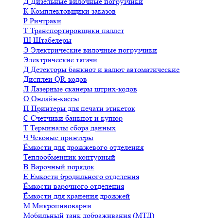
Д
Дизельные вилочные погрузчики
К
Комплектовщики заказов
Р
Ричтраки
Т
Транспортировщики паллет
Ш
Штабелеры
Э
Электрические вилочные погрузчики
Электрические тягачи
Д
Детекторы банкнот и валют автоматические
Дисплеи QR-кодов
Л
Лазерные сканеры штрих-кодов
О
Онлайн-кассы
П
Принтеры для печати этикеток
С
Счетчики банкнот и купюр
Т
Терминалы сбора данных
Ч
Чековые принтеры
Ёмкости для дрожжевого отделения
Теплообменник контурный
В
Варочный порядок
Ё
Ёмкости бродильного отделения
Ёмкости варочного отделения
Ёмкости для хранения дрожжей
М
Микропивоварни
Мобильный танк дображивания (МТД)