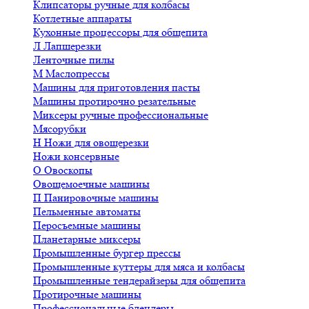
Клипсаторы ручные для колбасы
Котлетные аппараты
Кухонные процессоры для общепита
Л
Лапшерезки
Ленточные пилы
М
Маслопрессы
Машины для приготовления пасты
Машины протирочно резательные
Миксеры ручные профессиональные
Мясорубки
Н
Ножи для овощерезки
Ножи консервные
О
Овоскопы
Овощемоечные машины
П
Панировочные машины
Пельменные автоматы
Перосъемные машины
Планетарные миксеры
Промышленные бургер прессы
Промышленные куттеры для мяса и колбасы
Промышленные тендерайзеры для общепита
Протирочные машины
Профессиональные блендеры