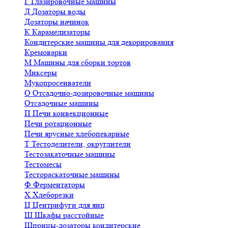
Г
Глазировочные машины
Д
Дозаторы воды
Дозаторы начинок
К
Карамелизаторы
Кондитерские машины для декорирования
Кремоварки
М
Машины для сборки тортов
Миксеры
Мукопросеиватели
О
Отсадочно-дозировочные машины
Отсадочные машины
П
Печи конвекционные
Печи ротационные
Печи ярусные хлебопекарные
Т
Тестоделители, округлители
Тестозакаточные машины
Тестомесы
Тестораскаточные машины
Ф
Ферментаторы
Х
Хлеборезки
Ц
Центрифуги для яиц
Ш
Шкафы расстойные
Шприцы-дозаторы кондитерские