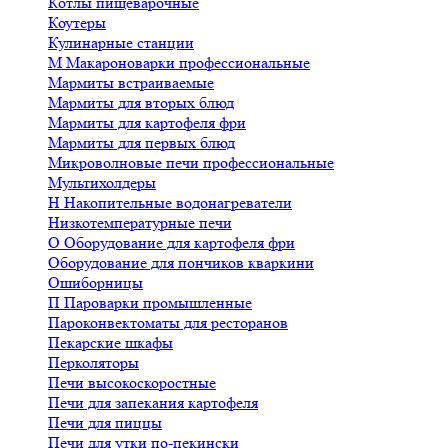
Котлы пищеварочные
Коутеры
Кулинарные станции
М
Макароноварки профессиональные
Мармиты встраиваемые
Мармиты для вторых блюд
Мармиты для картофеля фри
Мармиты для первых блюд
Микроволновые печи профессиональные
Мультихолдеры
Н
Накопительные водонагреватели
Низкотемпературные печи
О
Оборудование для картофеля фри
Оборудование для пончиков кваркини
Ошиборницы
П
Пароварки промышленные
Пароконвектоматы для ресторанов
Пекарские шкафы
Перколяторы
Печи высокоскоростные
Печи для запекания картофеля
Печи для пиццы
Печи для утки по-пекински