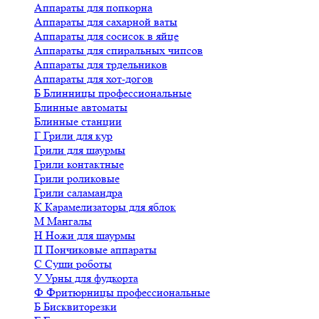
Аппараты для попкорна
Аппараты для сахарной ваты
Аппараты для сосисок в яйце
Аппараты для спиральных чипсов
Аппараты для трдельников
Аппараты для хот-догов
Б
Блинницы профессиональные
Блинные автоматы
Блинные станции
Г
Грили для кур
Грили для шаурмы
Грили контактные
Грили роликовые
Грили саламандра
К
Карамелизаторы для яблок
М
Мангалы
Н
Ножи для шаурмы
П
Пончиковые аппараты
С
Суши роботы
У
Урны для фудкорта
Ф
Фритюрницы профессиональные
Б
Бисквиторезки