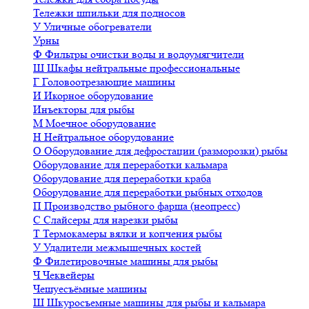
Тележки шпильки для подносов
У
Уличные обогреватели
Урны
Ф
Фильтры очистки воды и водоумягчители
Ш
Шкафы нейтральные профессиональные
Г
Головоотрезающие машины
И
Икорное оборудование
Инъекторы для рыбы
М
Моечное оборудование
Н
Нейтральное оборудование
О
Оборудование для дефростации (разморозки) рыбы
Оборудование для переработки кальмара
Оборудование для переработки краба
Оборудование для переработки рыбных отходов
П
Производство рыбного фарша (неопресс)
С
Слайсеры для нарезки рыбы
Т
Термокамеры вялки и копчения рыбы
У
Удалители межмышечных костей
Ф
Филетировочные машины для рыбы
Ч
Чеквейеры
Чешуесъёмные машины
Ш
Шкуросъемные машины для рыбы и кальмара