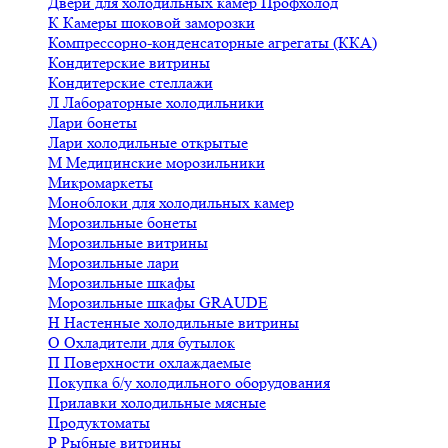
Двери для холодильных камер Профхолод
К
Камеры шоковой заморозки
Компрессорно-конденсаторные агрегаты (ККА)
Кондитерские витрины
Кондитерские стеллажи
Л
Лабораторные холодильники
Лари бонеты
Лари холодильные открытые
М
Медицинские морозильники
Микромаркеты
Моноблоки для холодильных камер
Морозильные бонеты
Морозильные витрины
Морозильные лари
Морозильные шкафы
Морозильные шкафы GRAUDE
Н
Настенные холодильные витрины
О
Охладители для бутылок
П
Поверхности охлаждаемые
Покупка б/у холодильного оборудования
Прилавки холодильные мясные
Продуктоматы
Р
Рыбные витрины