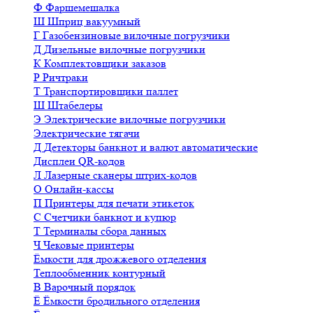
Ф
Фаршемешалка
Ш
Шприц вакуумный
Г
Газобензиновые вилочные погрузчики
Д
Дизельные вилочные погрузчики
К
Комплектовщики заказов
Р
Ричтраки
Т
Транспортировщики паллет
Ш
Штабелеры
Э
Электрические вилочные погрузчики
Электрические тягачи
Д
Детекторы банкнот и валют автоматические
Дисплеи QR-кодов
Л
Лазерные сканеры штрих-кодов
О
Онлайн-кассы
П
Принтеры для печати этикеток
С
Счетчики банкнот и купюр
Т
Терминалы сбора данных
Ч
Чековые принтеры
Ёмкости для дрожжевого отделения
Теплообменник контурный
В
Варочный порядок
Ё
Ёмкости бродильного отделения