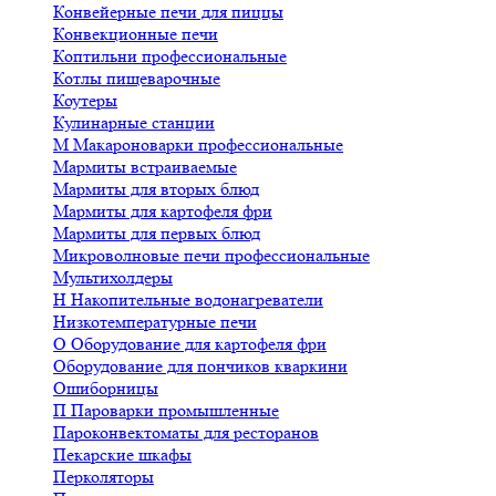
Конвейерные печи для пиццы
Конвекционные печи
Коптильни профессиональные
Котлы пищеварочные
Коутеры
Кулинарные станции
М
Макароноварки профессиональные
Мармиты встраиваемые
Мармиты для вторых блюд
Мармиты для картофеля фри
Мармиты для первых блюд
Микроволновые печи профессиональные
Мультихолдеры
Н
Накопительные водонагреватели
Низкотемпературные печи
О
Оборудование для картофеля фри
Оборудование для пончиков кваркини
Ошиборницы
П
Пароварки промышленные
Пароконвектоматы для ресторанов
Пекарские шкафы
Перколяторы