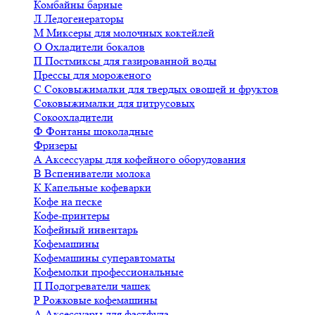
Комбайны барные
Л
Ледогенераторы
М
Миксеры для молочных коктейлей
О
Охладители бокалов
П
Постмиксы для газированной воды
Прессы для мороженого
С
Соковыжималки для твердых овощей и фруктов
Соковыжималки для цитрусовых
Сокоохладители
Ф
Фонтаны шоколадные
Фризеры
А
Аксессуары для кофейного оборудования
В
Вспениватели молока
К
Капельные кофеварки
Кофе на песке
Кофе-принтеры
Кофейный инвентарь
Кофемашины
Кофемашины суперавтоматы
Кофемолки профессиональные
П
Подогреватели чашек
Р
Рожковые кофемашины
А
Аксессуары для фастфуда