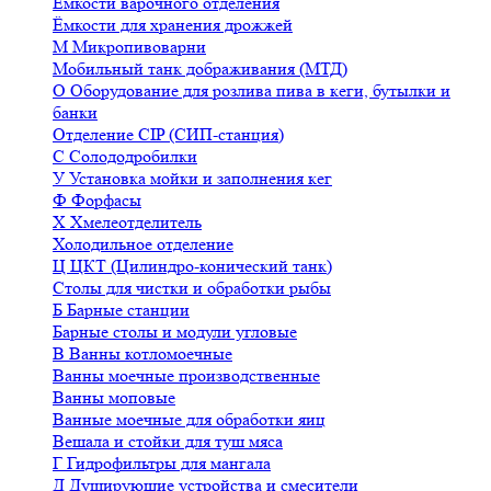
Ёмкости варочного отделения
Ёмкости для хранения дрожжей
М
Микропивоварни
Мобильный танк дображивания (МТД)
О
Оборудование для розлива пива в кеги, бутылки и
банки
Отделение CIP (СИП-станция)
С
Солододробилки
У
Установка мойки и заполнения кег
Ф
Форфасы
Х
Хмелеотделитель
Холодильное отделение
Ц
ЦКТ (Цилиндро-конический танк)
Столы для чистки и обработки рыбы
Б
Барные станции
Барные столы и модули угловые
В
Ванны котломоечные
Ванны моечные производственные
Ванны моповые
Ванные моечные для обработки яиц
Вешала и стойки для туш мяса
Г
Гидрофильтры для мангала
Д
Душирующие устройства и смесители