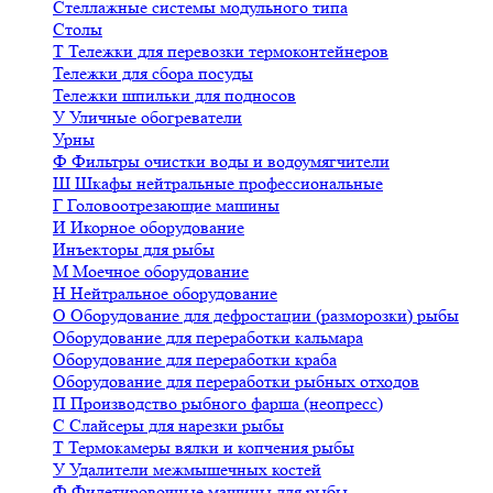
Стеллажные системы модульного типа
Столы
Т
Тележки для перевозки термоконтейнеров
Тележки для сбора посуды
Тележки шпильки для подносов
У
Уличные обогреватели
Урны
Ф
Фильтры очистки воды и водоумягчители
Ш
Шкафы нейтральные профессиональные
Г
Головоотрезающие машины
И
Икорное оборудование
Инъекторы для рыбы
М
Моечное оборудование
Н
Нейтральное оборудование
О
Оборудование для дефростации (разморозки) рыбы
Оборудование для переработки кальмара
Оборудование для переработки краба
Оборудование для переработки рыбных отходов
П
Производство рыбного фарша (неопресс)
С
Слайсеры для нарезки рыбы
Т
Термокамеры вялки и копчения рыбы
У
Удалители межмышечных костей
Ф
Филетировочные машины для рыбы