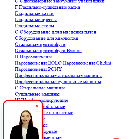
О
Однокамерные вакуумные упаковщики
Г
Гладильно-сушильные катки
Гладильные катки
Гладильные прессы
Гладильные столы
О
Оборудование для выведения пятен
Оборудование для химчистки
Отжимные центрифуги
Отжимные центрифуги Вязьма
П
Пароманекены
Пароманекены EOLO
Пароманекены Ghidini
Пароманекены PONY
Профессиональные стиральные машины
Профессиональные сушильные машины
С
Стиральные машины
Сушильные машины
Ш
Шкафы озонирующие
В
Весы автомобильные
Весы балочные и палетные
Весы для кофе
Весы крановые
Весы лабораторные
Весы платформенные