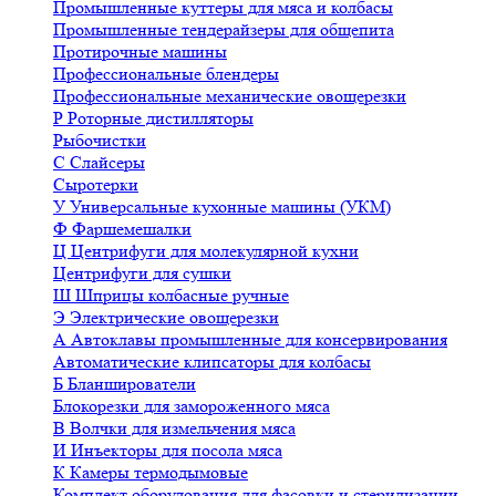
Промышленные куттеры для мяса и колбасы
Промышленные тендерайзеры для общепита
Протирочные машины
Профессиональные блендеры
Профессиональные механические овощерезки
Р
Роторные дистилляторы
Рыбочистки
С
Слайсеры
Сыротерки
У
Универсальные кухонные машины (УКМ)
Ф
Фаршемешалки
Ц
Центрифуги для молекулярной кухни
Центрифуги для сушки
Ш
Шприцы колбасные ручные
Э
Электрические овощерезки
А
Автоклавы промышленные для консервирования
Автоматические клипсаторы для колбасы
Б
Бланширователи
Блокорезки для замороженного мяса
В
Волчки для измельчения мяса
И
Инъекторы для посола мяса
К
Камеры термодымовые
Комплект оборудования для фасовки и стерилизации