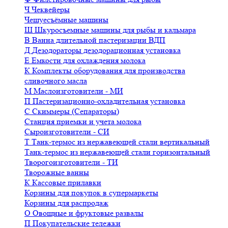
Ч
Чеквейеры
Чешуесъёмные машины
Ш
Шкуросъемные машины для рыбы и кальмара
В
Ванна длительной пастеризации ВДП
Д
Дезодораторы дезодорационная установка
Е
Емкости для охлаждения молока
К
Комплекты оборудования для производства
сливочного масла
М
Маслоизготовители - МИ
П
Пастеризационно-охладительная установка
С
Скиммеры (Сепараторы)
Станция приемки и учета молока
Сыроизготовители - СИ
Т
Танк-термос из нержавеющей стали вертикальный
Танк-термос из нержавеющей стали горизонтальный
Творогоизготовители - ТИ
Творожные ванны
К
Кассовые прилавки
Корзины для покупок в супермаркеты
Корзины для распродаж
О
Овощные и фруктовые развалы
П
Покупательские тележки