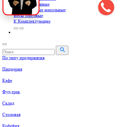
Весы порционные
Весы товарные напольные
Весы торговые
К
Комплектующие
По типу предприятия
Пиццерия
Кафе
Фуд-трак
Склад
Столовая
Кофейня