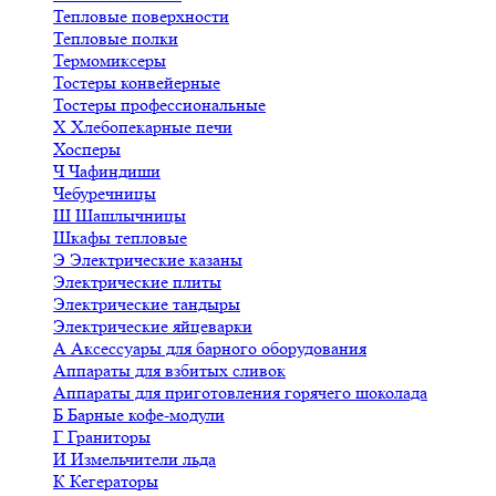
Тепловые поверхности
Тепловые полки
Термомиксеры
Тостеры конвейерные
Тостеры профессиональные
Х
Хлебопекарные печи
Хосперы
Ч
Чафиндиши
Чебуречницы
Ш
Шашлычницы
Шкафы тепловые
Э
Электрические казаны
Электрические плиты
Электрические тандыры
Электрические яйцеварки
А
Аксессуары для барного оборудования
Аппараты для взбитых сливок
Аппараты для приготовления горячего шоколада
Б
Барные кофе-модули
Г
Граниторы
И
Измельчители льда
К
Кегераторы