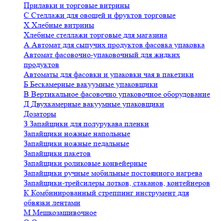
Прилавки и торговые витрины
С
Стеллажи для овощей и фруктов торговые
Х
Хлебные витрины
Хлебные стеллажи торговые для магазина
А
Автомат для сыпучих продуктов фасовка упаковка
Автомат фасовочно-упаковочный для жидких
продуктов
Автоматы для фасовки и упаковки чая в пакетики
Б
Бескамерные вакуумные упаковщики
В
Вертикальное фасовочно упаковочное оборудование
Д
Двухкамерные вакуумные упаковщики
Дозаторы
З
Запайщики для полурукава пленки
Запайщики ножные напольные
Запайщики ножные педальные
Запайщики пакетов
Запайщики роликовые конвейерные
Запайщики ручные мобильные постоянного нагрева
Запайщики-трейсилеры лотков, стаканов, контейнеров
К
Комбинированный стреппинг инструмент для
обвязки лентами
М
Мешкозашивочное