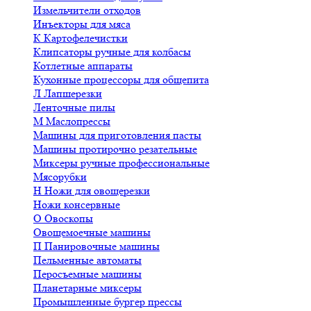
Измельчители отходов
Инъекторы для мяса
К
Картофелечистки
Клипсаторы ручные для колбасы
Котлетные аппараты
Кухонные процессоры для общепита
Л
Лапшерезки
Ленточные пилы
М
Маслопрессы
Машины для приготовления пасты
Машины протирочно резательные
Миксеры ручные профессиональные
Мясорубки
Н
Ножи для овощерезки
Ножи консервные
О
Овоскопы
Овощемоечные машины
П
Панировочные машины
Пельменные автоматы
Перосъемные машины
Планетарные миксеры
Промышленные бургер прессы