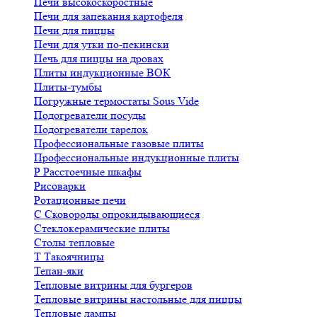
Печи высокоскоростные
Печи для запекания картофеля
Печи для пиццы
Печи для утки по-пекински
Печь для пиццы на дровах
Плиты индукционные ВОК
Плиты-тумбы
Погружные термостаты Sous Vide
Подогреватели посуды
Подогреватели тарелок
Профессиональные газовые плиты
Профессиональные индукционные плиты
Р
Расстоечные шкафы
Рисоварки
Ротационные печи
С
Сковороды опрокидывающиеся
Стеклокерамические плиты
Столы тепловые
Т
Такоячницы
Тепан-яки
Тепловые витрины для бургеров
Тепловые витрины настольные для пиццы
Тепловые лампы