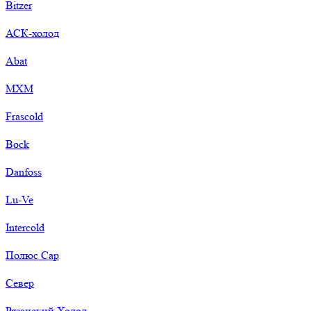
Bitzer
АСК-холод
Abat
МХМ
Frascold
Bock
Danfoss
Lu-Ve
Intercold
Полюс Сар
Север
Рязанский Холод