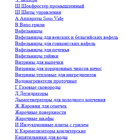
Ш
Шокфростер промышленный
Щ
Щиты управления
А
Аппараты Sous Vide
В
Вапо грили
Вафельницы
Вафельницы для венских и бельгийских вафель
Вафельницы для гонконгских вафель
Вафельницы для печенья
Вафельницы тайяки
Витрины для выпечки
Витрины для порционных чипсов начос
Витрины тепловые для ингредиентов
Водонагреватели проточные
Г
Газовые сковороды
Д
Дегидраторы
Дымогенераторы для холодного копчения
Ж
Жаровни для семечек
Жарочные поверхности
Жарочные шкафы
И
Индукционные плиты с грилем
К
Карамелизаторы кондитерские
Кипятильники для воды