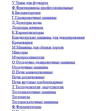
У
Урны для фудкорта
Ф
Фритюрницы профессиональные
Б
Бисквиторезки
Г
Глазировочные машины
Д
Дозаторы воды
Дозаторы начинок
К
Карамелизаторы
Кондитерские машины для декорирования
Кремоварки
М
Машины для сборки тортов
Миксеры
Мукопросеиватели
О
Отсадочно-дозировочные машины
Отсадочные машины
П
Печи конвекционные
Печи ротационные
Печи ярусные хлебопекарные
Т
Тестоделители, округлители
Тестозакаточные машины
Тестомесы
Тестораскаточные машины
Ф
Ферментаторы