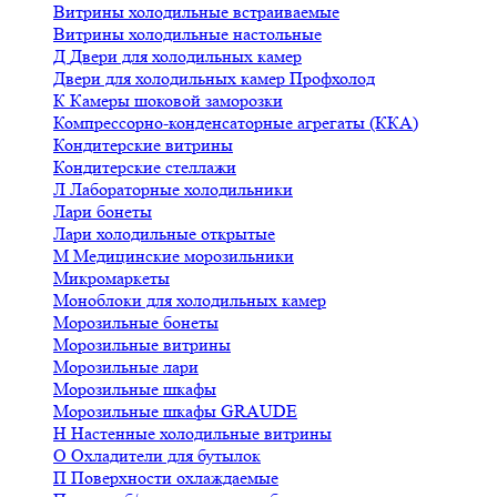
Витрины холодильные встраиваемые
Витрины холодильные настольные
Д
Двери для холодильных камер
Двери для холодильных камер Профхолод
К
Камеры шоковой заморозки
Компрессорно-конденсаторные агрегаты (ККА)
Кондитерские витрины
Кондитерские стеллажи
Л
Лабораторные холодильники
Лари бонеты
Лари холодильные открытые
М
Медицинские морозильники
Микромаркеты
Моноблоки для холодильных камер
Морозильные бонеты
Морозильные витрины
Морозильные лари
Морозильные шкафы
Морозильные шкафы GRAUDE
Н
Настенные холодильные витрины
О
Охладители для бутылок
П
Поверхности охлаждаемые