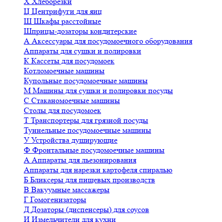
Х
Хлеборезки
Ц
Центрифуги для яиц
Ш
Шкафы расстойные
Шприцы-дозаторы кондитерские
А
Аксессуары для посудомоечного оборудования
Аппараты для сушки и полировки
К
Кассеты для посудомоек
Котломоечные машины
Купольные посудомоечные машины
М
Машины для сушки и полировки посуды
С
Стаканомоечные машины
Столы для посудомоек
Т
Транспортеры для грязной посуды
Туннельные посудомоечные машины
У
Устройства душирующие
Ф
Фронтальные посудомоечные машины
А
Аппараты для льезонирования
Аппараты для нарезки картофеля спиралью
Б
Бликсеры для пищевых производств
В
Вакуумные массажеры
Г
Гомогенизаторы
Д
Дозаторы (диспенсеры) для соусов
И
Измельчители для кухни