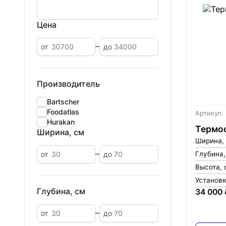
Цена
от
до
Производитель
Bartscher
Foodatlas
Артикул:
Hurakan
Термос
Ширина, см
Ширина,
Глубина,
от
до
Высота, 
Установ
Глубина, см
34 000 
от
до