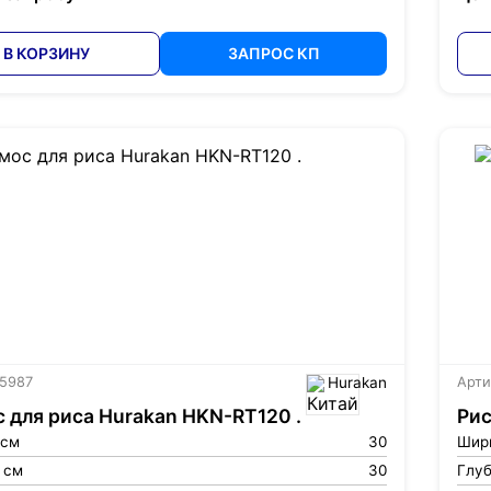
В КОРЗИНУ
ЗАПРОС КП
 5987
Hurakan
Арти
 для риса Hurakan HKN-RT120 .
Ри
 см
30
Шир
 см
30
Глуб