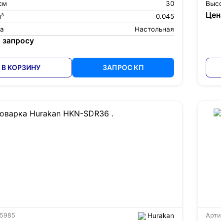
см
30
Высо
Цен
м³
0.045
ка
Настольная
 запросу
В КОРЗИНУ
ЗАПРОС КП
 5985
Hurakan
Арти