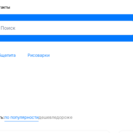
такты
бщепита
Рисоварки
rakan
ь:
по популярности
дешевле
дороже