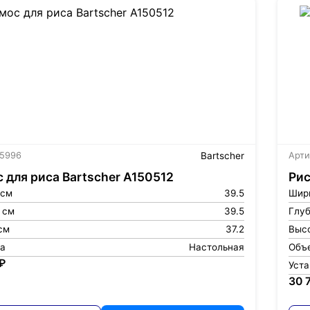
 5996
Bartscher
Арти
 для риса Bartscher A150512
Рис
 см
39.5
Шир
 см
39.5
Глуб
см
37.2
Высо
ка
Настольная
Объ
₽
Уст
30 