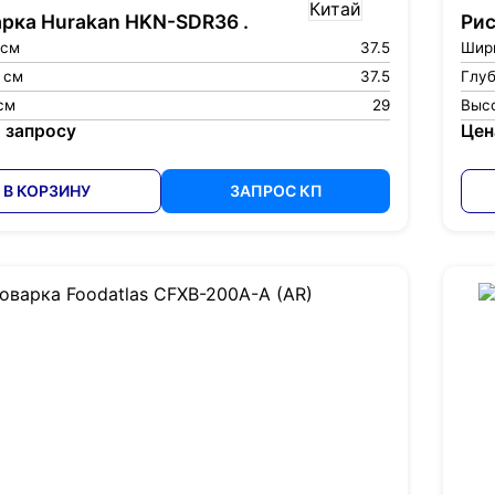
рка Hurakan HKN-SDR36 .
Рис
 см
37.5
Шир
 см
37.5
Глуб
см
29
Высо
 запросу
Цен
В КОРЗИНУ
ЗАПРОС КП