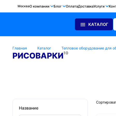
Москва
О компании
Блог
Оплата
Доставка
Услуги
Кон
КАТАЛОГ
Главная
Каталог
Тепловое оборудование для о
10
РИСОВАРКИ
AIRHOT
Bartscher
Crazy Pan
Foodatlas
Hu
Сортироват
Название