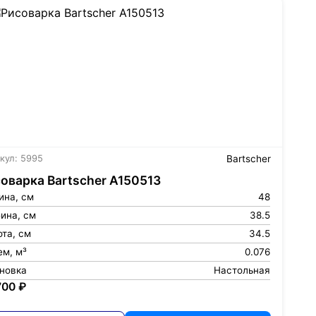
кул: 5995
Bartscher
оварка Bartscher A150513
ина, см
48
ина, см
38.5
та, см
34.5
ем, м³
0.076
ановка
Настольная
700 ₽