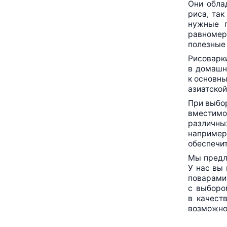
Они обла
риса, так
нужные 
равномер
полезные 
Рисоварк
в домашне
к основны
азиатской
При выбор
вместимо
различны
например,
обеспечит
Мы предл
У нас вы
поварами
с выборо
в качест
возможнос