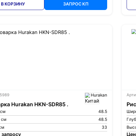
В КОРЗИНУ
ЗАПРОС КП
 5989
Hurakan
Арти
рка Hurakan HKN-SDR85 .
Рис
 см
48.5
Шир
 см
48.5
Глуб
см
33
Высо
 запросу
Цен