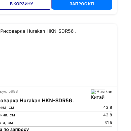
В КОРЗИНУ
ЗАПРОС КП
кул: 5988
Hurakan
оварка Hurakan HKN-SDR56 .
ина, см
43.8
ина, см
43.8
та, см
31.5
а по запросу