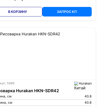
В КОРЗИНУ
ЗАПРОС КП
кул: 5986
Hurakan
соварка Hurakan HKN-SDR42
ина, см
40.8
ина, см
40.8