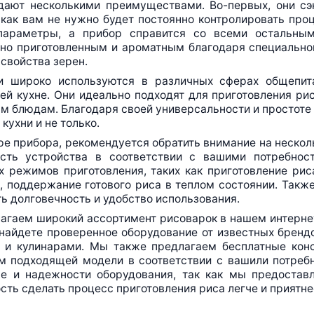
дают несколькими преимуществами.
Во-первых
, они с
 как вам не нужно будет постоянно контролировать про
параметры, а прибор справится со всеми остальны
но приготовленным и ароматным благодаря специальном
свойства зерен.
и широко используются в различных сферах общепита
й кухне. Они идеально подходят для приготовления рис
м блюдам. Благодаря своей универсальности и простоте
 кухни и не только.
е прибора, рекомендуется обратить внимание на нескол
сть устройства в соответствии с вашими потребнос
х режимов приготовления, таких как приготовление рис
 поддержание готового риса в теплом состоянии. Также
ь долговечность и удобство использования.
агаем широкий ассортимент рисоварок в нашем
интерне
 найдете проверенное оборудование от известных брен
 и кулинарами. Мы также предлагаем бесплатные конс
м подходящей модели в соответствии с вашили потребн
ве и надежности оборудования, так как мы предостав
ть сделать процесс приготовления риса легче и приятн