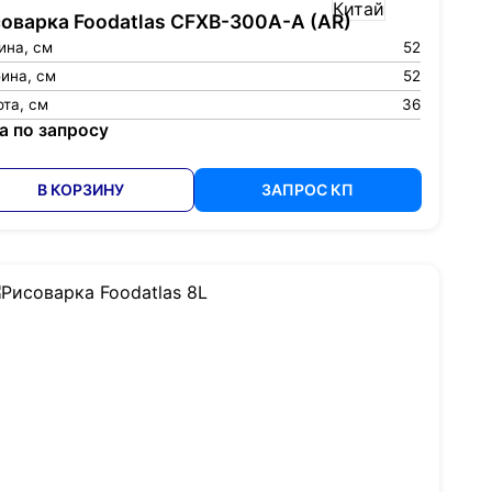
оварка Foodatlas CFXB-300A-A (AR)
ина, см
52
ина, см
52
та, см
36
а по запросу
В КОРЗИНУ
ЗАПРОС КП