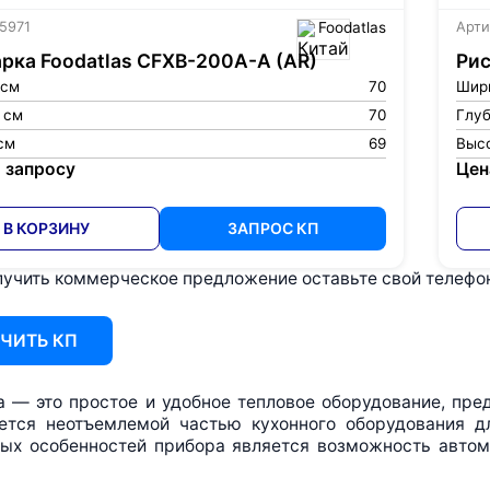
 5971
Foodatlas
Арти
рка Foodatlas CFXB-200A-A (AR)
Рис
 см
70
Шир
 см
70
Глуб
см
69
Высо
 запросу
Цен
В КОРЗИНУ
ЗАПРОС КП
учить коммерческое предложение оставьте свой телефон 
ЧИТЬ КП
а — это простое и удобное тепловое оборудование, пре
ется неотъемлемой частью кухонного оборудования д
ных особенностей прибора является возможность автом