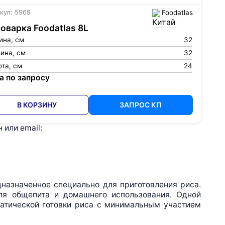
кул: 5969
Foodatlas
оварка Foodatlas 8L
ина, см
32
ина, см
32
та, см
24
а по запросу
В КОРЗИНУ
ЗАПРОС КП
или email:
дназначенное специально для приготовления риса.
ля общепита и домашнего использования. Одной
атической готовки риса с минимальным участием