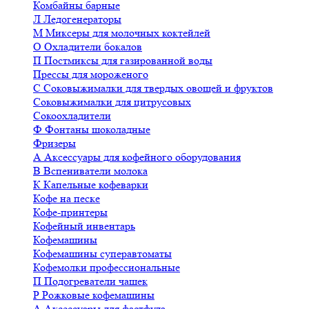
Комбайны барные
Л
Ледогенераторы
М
Миксеры для молочных коктейлей
О
Охладители бокалов
П
Постмиксы для газированной воды
Прессы для мороженого
С
Соковыжималки для твердых овощей и фруктов
Соковыжималки для цитрусовых
Сокоохладители
Ф
Фонтаны шоколадные
Фризеры
А
Аксессуары для кофейного оборудования
В
Вспениватели молока
К
Капельные кофеварки
Кофе на песке
Кофе-принтеры
Кофейный инвентарь
Кофемашины
Кофемашины суперавтоматы
Кофемолки профессиональные
П
Подогреватели чашек
Р
Рожковые кофемашины
А
Аксессуары для фастфуда