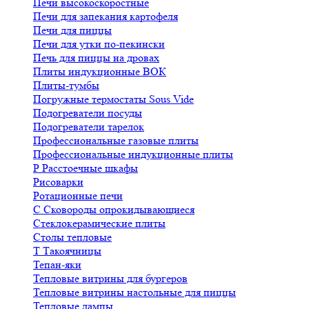
Печи высокоскоростные
Печи для запекания картофеля
Печи для пиццы
Печи для утки по-пекински
Печь для пиццы на дровах
Плиты индукционные ВОК
Плиты-тумбы
Погружные термостаты Sous Vide
Подогреватели посуды
Подогреватели тарелок
Профессиональные газовые плиты
Профессиональные индукционные плиты
Р
Расстоечные шкафы
Рисоварки
Ротационные печи
С
Сковороды опрокидывающиеся
Стеклокерамические плиты
Столы тепловые
Т
Такоячницы
Тепан-яки
Тепловые витрины для бургеров
Тепловые витрины настольные для пиццы
Тепловые лампы