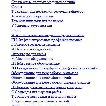
Стеллажные системы модульного типа
Столы
Т
Тележки для перевозки термоконтейнеров
Тележки для сбора посуды
Тележки шпильки для подносов
У
Уличные обогреватели
Урны
Ф
Фильтры очистки воды и водоумягчители
Ш
Шкафы нейтральные профессиональные
Г
Головоотрезающие машины
И
Икорное оборудование
Инъекторы для рыбы
М
Моечное оборудование
Н
Нейтральное оборудование
О
Оборудование для дефростации (разморозки) рыбы
Оборудование для переработки кальмара
Оборудование для переработки краба
Оборудование для переработки рыбных отходов
П
Производство рыбного фарша (неопресс)
С
Слайсеры для нарезки рыбы
Т
Термокамеры вялки и копчения рыбы
У
Удалители межмышечных костей
Ф
Филетировочные машины для рыбы