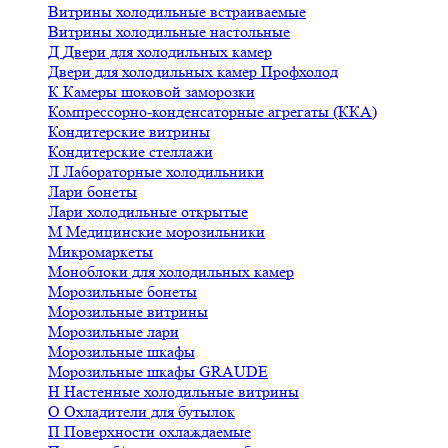
Витрины холодильные встраиваемые
Витрины холодильные настольные
Д
Двери для холодильных камер
Двери для холодильных камер Профхолод
К
Камеры шоковой заморозки
Компрессорно-конденсаторные агрегаты (ККА)
Кондитерские витрины
Кондитерские стеллажи
Л
Лабораторные холодильники
Лари бонеты
Лари холодильные открытые
М
Медицинские морозильники
Микромаркеты
Моноблоки для холодильных камер
Морозильные бонеты
Морозильные витрины
Морозильные лари
Морозильные шкафы
Морозильные шкафы GRAUDE
Н
Настенные холодильные витрины
О
Охладители для бутылок
П
Поверхности охлаждаемые