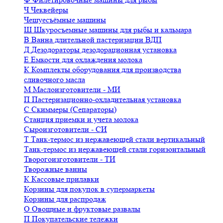
Ч
Чеквейеры
Чешуесъёмные машины
Ш
Шкуросъемные машины для рыбы и кальмара
В
Ванна длительной пастеризации ВДП
Д
Дезодораторы дезодорационная установка
Е
Емкости для охлаждения молока
К
Комплекты оборудования для производства
сливочного масла
М
Маслоизготовители - МИ
П
Пастеризационно-охладительная установка
С
Скиммеры (Сепараторы)
Станция приемки и учета молока
Сыроизготовители - СИ
Т
Танк-термос из нержавеющей стали вертикальный
Танк-термос из нержавеющей стали горизонтальный
Творогоизготовители - ТИ
Творожные ванны
К
Кассовые прилавки
Корзины для покупок в супермаркеты
Корзины для распродаж
О
Овощные и фруктовые развалы
П
Покупательские тележки