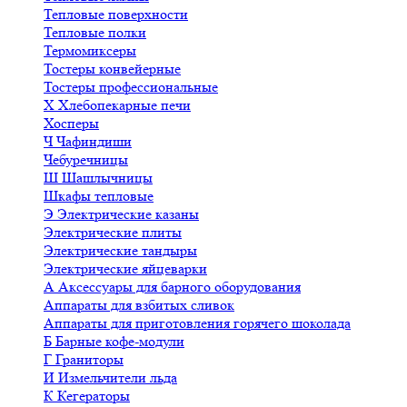
Тепловые поверхности
Тепловые полки
Термомиксеры
Тостеры конвейерные
Тостеры профессиональные
Х
Хлебопекарные печи
Хосперы
Ч
Чафиндиши
Чебуречницы
Ш
Шашлычницы
Шкафы тепловые
Э
Электрические казаны
Электрические плиты
Электрические тандыры
Электрические яйцеварки
А
Аксессуары для барного оборудования
Аппараты для взбитых сливок
Аппараты для приготовления горячего шоколада
Б
Барные кофе-модули
Г
Граниторы
И
Измельчители льда
К
Кегераторы