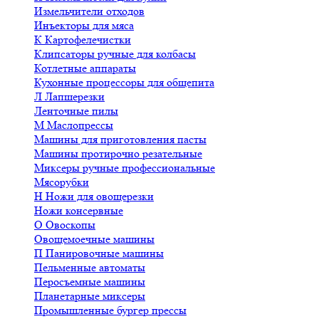
Измельчители отходов
Инъекторы для мяса
К
Картофелечистки
Клипсаторы ручные для колбасы
Котлетные аппараты
Кухонные процессоры для общепита
Л
Лапшерезки
Ленточные пилы
М
Маслопрессы
Машины для приготовления пасты
Машины протирочно резательные
Миксеры ручные профессиональные
Мясорубки
Н
Ножи для овощерезки
Ножи консервные
О
Овоскопы
Овощемоечные машины
П
Панировочные машины
Пельменные автоматы
Перосъемные машины
Планетарные миксеры
Промышленные бургер прессы