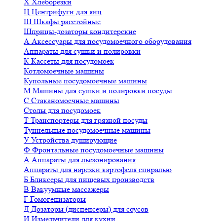
Х
Хлеборезки
Ц
Центрифуги для яиц
Ш
Шкафы расстойные
Шприцы-дозаторы кондитерские
А
Аксессуары для посудомоечного оборудования
Аппараты для сушки и полировки
К
Кассеты для посудомоек
Котломоечные машины
Купольные посудомоечные машины
М
Машины для сушки и полировки посуды
С
Стаканомоечные машины
Столы для посудомоек
Т
Транспортеры для грязной посуды
Туннельные посудомоечные машины
У
Устройства душирующие
Ф
Фронтальные посудомоечные машины
А
Аппараты для льезонирования
Аппараты для нарезки картофеля спиралью
Б
Бликсеры для пищевых производств
В
Вакуумные массажеры
Г
Гомогенизаторы
Д
Дозаторы (диспенсеры) для соусов
И
Измельчители для кухни