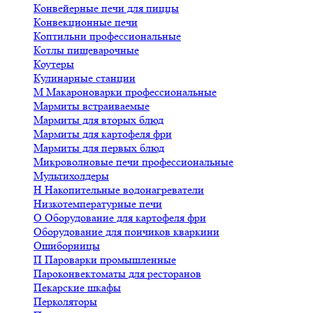
Конвейерные печи для пиццы
Конвекционные печи
Коптильни профессиональные
Котлы пищеварочные
Коутеры
Кулинарные станции
М
Макароноварки профессиональные
Мармиты встраиваемые
Мармиты для вторых блюд
Мармиты для картофеля фри
Мармиты для первых блюд
Микроволновые печи профессиональные
Мультихолдеры
Н
Накопительные водонагреватели
Низкотемпературные печи
О
Оборудование для картофеля фри
Оборудование для пончиков кваркини
Ошиборницы
П
Пароварки промышленные
Пароконвектоматы для ресторанов
Пекарские шкафы
Перколяторы