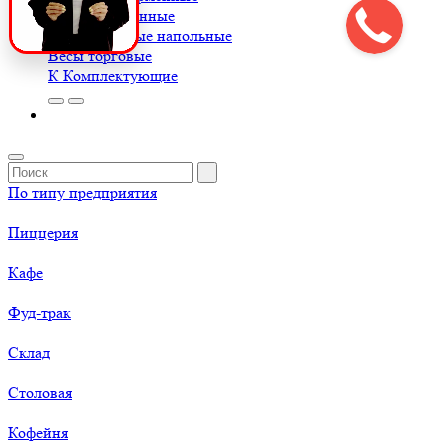
Весы порционные
Весы товарные напольные
Весы торговые
К
Комплектующие
По типу предприятия
Пиццерия
Кафе
Фуд-трак
Склад
Столовая
Кофейня