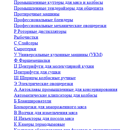
Промышленные куттеры для мяса и колбасы
Промышленные тендерайзеры для общепита
Протирочные машины
Профессиональные блендеры
Профессиональные механические овощерезки
Р
Роторные дистилляторы
Рыбочистки
С
Слайсеры
Сыротерки
У
Универсальные кухонные машины (УКМ)
Ф
Фаршемешалки
Ц
Центрифуги для молекулярной кухни
Центрифуги для сушки
Ш
Шприцы колбасные ручные
Э
Электрические овощерезки
А
Автоклавы промышленные для консервирования
Автоматические клипсаторы для колбасы
Б
Бланширователи
Блокорезки для замороженного мяса
В
Волчки для измельчения мяса
И
Инъекторы для посола мяса
К
Камеры термодымовые
Комплект оборудования для фасовки и стерилизации