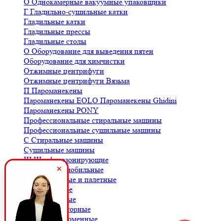
О
Однокамерные вакуумные упаковщики
Г
Гладильно-сушильные катки
Гладильные катки
Гладильные прессы
Гладильные столы
О
Оборудование для выведения пятен
Оборудование для химчистки
Отжимные центрифуги
Отжимные центрифуги Вязьма
П
Пароманекены
Пароманекены EOLO
Пароманекены Ghidini
Пароманекены PONY
Профессиональные стиральные машины
Профессиональные сушильные машины
С
Стиральные машины
Сушильные машины
Ш
Шкафы озонирующие
В
Весы автомобильные
Весы балочные и палетные
Весы для кофе
Весы крановые
Весы лабораторные
Весы платформенные