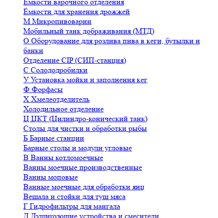
Ёмкости варочного отделения
Ёмкости для хранения дрожжей
М
Микропивоварни
Мобильный танк дображивания (МТД)
О
Оборудование для розлива пива в кеги, бутылки и
банки
Отделение CIP (СИП-станция)
С
Солододробилки
У
Установка мойки и заполнения кег
Ф
Форфасы
Х
Хмелеотделитель
Холодильное отделение
Ц
ЦКТ (Цилиндро-конический танк)
Столы для чистки и обработки рыбы
Б
Барные станции
Барные столы и модули угловые
В
Ванны котломоечные
Ванны моечные производственные
Ванны моповые
Ванные моечные для обработки яиц
Вешала и стойки для туш мяса
Г
Гидрофильтры для мангала
Д
Душирующие устройства и смесители