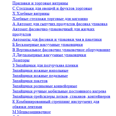
Прилавки и торговые витрины
С
Стеллажи для овощей и фруктов торговые
Х
Хлебные витрины
Хлебные стеллажи торговые для магазина
А
Автомат для сыпучих продуктов фасовка упаковка
Автомат фасовочно-упаковочный для жидких
продуктов
Автоматы для фасовки и упаковки чая в пакетики
Б
Бескамерные вакуумные упаковщики
В
Вертикальное фасовочно упаковочное оборудование
Д
Двухкамерные вакуумные упаковщики
Дозаторы
З
Запайщики для полурукава пленки
Запайщики ножные напольные
Запайщики ножные педальные
Запайщики пакетов
Запайщики роликовые конвейерные
Запайщики ручные мобильные постоянного нагрева
Запайщики-трейсилеры лотков, стаканов, контейнеров
К
Комбинированный стреппинг инструмент для
обвязки лентами
М
Мешкозашивочное