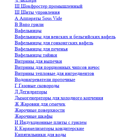
Ш
Шокфростер промышленный
Щ
Щиты управления
А
Аппараты Sous Vide
В
Вапо грили
Вафельницы
Вафельницы для венских и бельгийских вафель
Вафельницы для гонконгских вафель
Вафельницы для печенья
Вафельницы тайяки
Витрины для выпечки
Витрины для порционных чипсов начос
Витрины тепловые для ингредиентов
Водонагреватели проточные
Г
Газовые сковороды
Д
Дегидраторы
Дымогенераторы для холодного копчения
Ж
Жаровни для семечек
Жарочные поверхности
Жарочные шкафы
И
Индукционные плиты с грилем
К
Карамелизаторы кондитерские
Кипятильники для воды