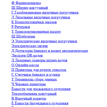
Ф
Фаршемешалка
Ш
Шприц вакуумный
Г
Газобензиновые вилочные погрузчики
Д
Дизельные вилочные погрузчики
К
Комплектовщики заказов
Р
Ричтраки
Т
Транспортировщики паллет
Ш
Штабелеры
Э
Электрические вилочные погрузчики
Электрические тягачи
Д
Детекторы банкнот и валют автоматические
Дисплеи QR-кодов
Л
Лазерные сканеры штрих-кодов
О
Онлайн-кассы
П
Принтеры для печати этикеток
С
Счетчики банкнот и купюр
Т
Терминалы сбора данных
Ч
Чековые принтеры
Ёмкости для дрожжевого отделения
Теплообменник контурный
В
Варочный порядок
Ё
Ёмкости бродильного отделения