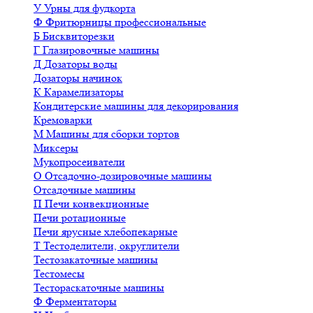
У
Урны для фудкорта
Ф
Фритюрницы профессиональные
Б
Бисквиторезки
Г
Глазировочные машины
Д
Дозаторы воды
Дозаторы начинок
К
Карамелизаторы
Кондитерские машины для декорирования
Кремоварки
М
Машины для сборки тортов
Миксеры
Мукопросеиватели
О
Отсадочно-дозировочные машины
Отсадочные машины
П
Печи конвекционные
Печи ротационные
Печи ярусные хлебопекарные
Т
Тестоделители, округлители
Тестозакаточные машины
Тестомесы
Тестораскаточные машины
Ф
Ферментаторы