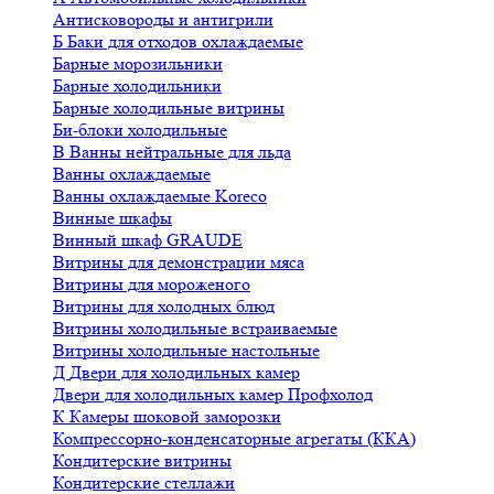
Антисковороды и антигрили
Б
Баки для отходов охлаждаемые
Барные морозильники
Барные холодильники
Барные холодильные витрины
Би-блоки холодильные
В
Ванны нейтральные для льда
Ванны охлаждаемые
Ванны охлаждаемые Koreco
Винные шкафы
Винный шкаф GRAUDE
Витрины для демонстрации мяса
Витрины для мороженого
Витрины для холодных блюд
Витрины холодильные встраиваемые
Витрины холодильные настольные
Д
Двери для холодильных камер
Двери для холодильных камер Профхолод
К
Камеры шоковой заморозки
Компрессорно-конденсаторные агрегаты (ККА)
Кондитерские витрины
Кондитерские стеллажи