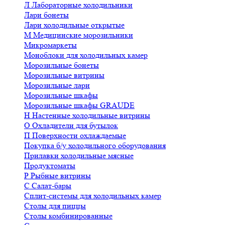
Л
Лабораторные холодильники
Лари бонеты
Лари холодильные открытые
М
Медицинские морозильники
Микромаркеты
Моноблоки для холодильных камер
Морозильные бонеты
Морозильные витрины
Морозильные лари
Морозильные шкафы
Морозильные шкафы GRAUDE
Н
Настенные холодильные витрины
О
Охладители для бутылок
П
Поверхности охлаждаемые
Покупка б/у холодильного оборудования
Прилавки холодильные мясные
Продуктоматы
Р
Рыбные витрины
С
Салат-бары
Сплит-системы для холодильных камер
Столы для пиццы
Столы комбинированные