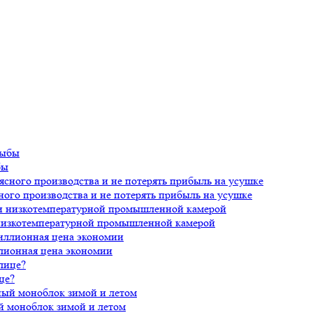
бы
ного производства и не потерять прибыль на усушке
 низкотемпературной промышленной камерой
лионная цена экономии
це?
й моноблок зимой и летом