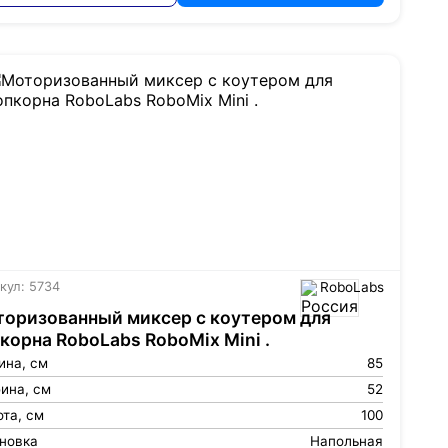
кул: 5734
RoboLabs
оризованный миксер с коутером для
корна RoboLabs RoboMix Mini .
ина, см
85
ина, см
52
та, см
100
ановка
Напольная