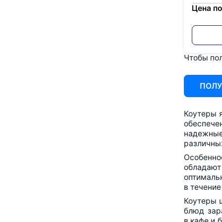
Цена по
Чтобы пол
ПОЛУ
Коутеры 
обеспече
надежные
различных
Особеннос
обладают
оптималь
в течение
Коутеры 
блюд зар
в кафе и 