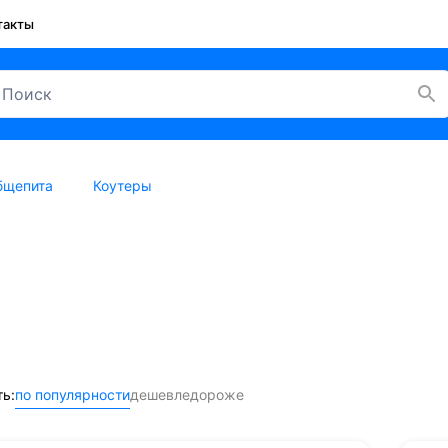
такты
бщепита
Коутеры
ь:
по популярности
дешевле
дороже