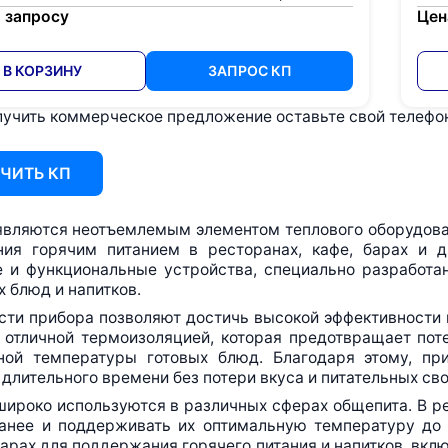
 запросу
Цен
В КОРЗИНУ
ЗАПРОС КП
учить коммерческое предложение оставьте свой телефон 
ЧИТЬ КП
являются неотъемлемым элементом теплового оборудова
ния горячим питанием в ресторанах, кафе, барах и д
 и функциональные устройства, специально разработ
 блюд и напитков.
ти прибора позволяют достичь высокой эффективности и
 отличной термоизоляцией, которая предотвращает пот
ной температуры готовых блюд. Благодаря этому, пр
 длительного времени без потери вкуса и питательных сво
широко используются в различных сферах общепита. В р
анее и поддерживать их оптимальную температуру до 
барах для поддержания горячего питания и напитков, вкл