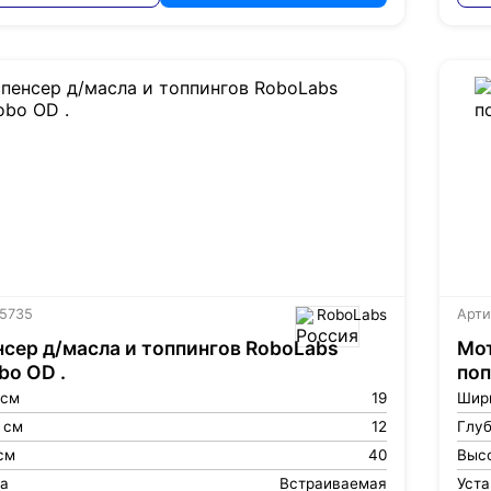
 5735
RoboLabs
Арти
сер д/масла и топпингов RoboLabs
Мот
bo OD .
поп
 см
19
Шир
 см
12
Глуб
см
40
Высо
ка
Встраиваемая
Уст