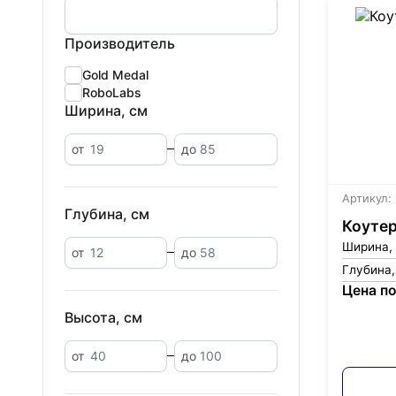
Производитель
Gold Medal
RoboLabs
Ширина, см
от
до
Артикул:
Глубина, см
Коутер
Ширина,
от
до
Глубина,
Цена по
Высота, см
от
до