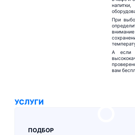
напитки
оборудов
При выбо
определи
внимание
сохранени
температу
А если 
высокока
проверенн
вам беспл
УСЛУГИ
ПОДБОР