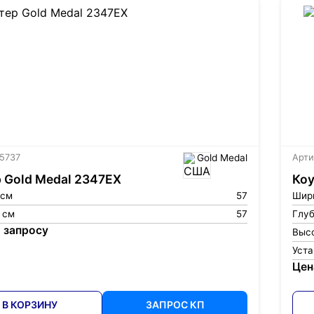
 5737
Gold Medal
Арти
 Gold Medal 2347EX
Коу
 см
57
Шир
 см
57
Глуб
 запросу
Высо
Уст
Цен
В КОРЗИНУ
ЗАПРОС КП