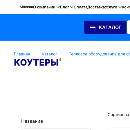
Москва
О компании
Блог
Оплата
Доставка
Услуги
Кон
КАТАЛОГ
Главная
Каталог
Тепловое оборудование для о
4
КОУТЕРЫ
Gold Medal
RoboLabs
Сортироват
Название