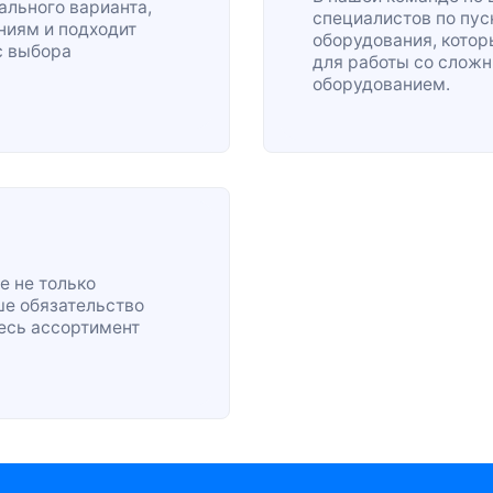
льного варианта,
специалистов по
пус
ниям и подходит
оборудования, кото
с выбора
для работы со сло
оборудованием.
е не только
ше обязательство
весь ассортимент