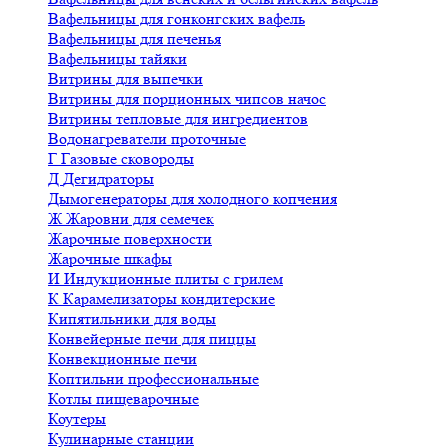
Вафельницы для гонконгских вафель
Вафельницы для печенья
Вафельницы тайяки
Витрины для выпечки
Витрины для порционных чипсов начос
Витрины тепловые для ингредиентов
Водонагреватели проточные
Г
Газовые сковороды
Д
Дегидраторы
Дымогенераторы для холодного копчения
Ж
Жаровни для семечек
Жарочные поверхности
Жарочные шкафы
И
Индукционные плиты с грилем
К
Карамелизаторы кондитерские
Кипятильники для воды
Конвейерные печи для пиццы
Конвекционные печи
Коптильни профессиональные
Котлы пищеварочные
Коутеры
Кулинарные станции