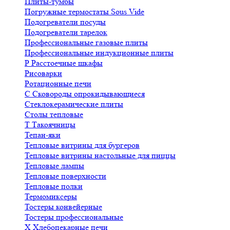
Плиты-тумбы
Погружные термостаты Sous Vide
Подогреватели посуды
Подогреватели тарелок
Профессиональные газовые плиты
Профессиональные индукционные плиты
Р
Расстоечные шкафы
Рисоварки
Ротационные печи
С
Сковороды опрокидывающиеся
Стеклокерамические плиты
Столы тепловые
Т
Такоячницы
Тепан-яки
Тепловые витрины для бургеров
Тепловые витрины настольные для пиццы
Тепловые лампы
Тепловые поверхности
Тепловые полки
Термомиксеры
Тостеры конвейерные
Тостеры профессиональные
Х
Хлебопекарные печи