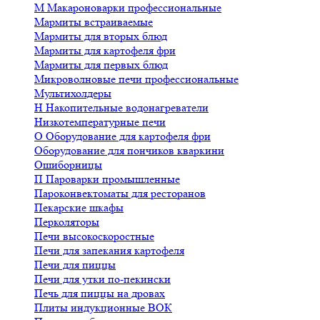
М
Макароноварки профессиональные
Мармиты встраиваемые
Мармиты для вторых блюд
Мармиты для картофеля фри
Мармиты для первых блюд
Микроволновые печи профессиональные
Мультихолдеры
Н
Накопительные водонагреватели
Низкотемпературные печи
О
Оборудование для картофеля фри
Оборудование для пончиков кваркини
Ошиборницы
П
Пароварки промышленные
Пароконвектоматы для ресторанов
Пекарские шкафы
Перколяторы
Печи высокоскоростные
Печи для запекания картофеля
Печи для пиццы
Печи для утки по-пекински
Печь для пиццы на дровах
Плиты индукционные ВОК