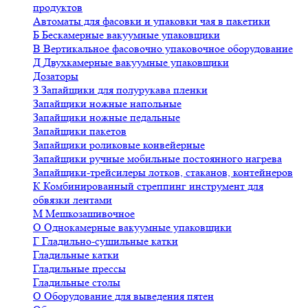
продуктов
Автоматы для фасовки и упаковки чая в пакетики
Б
Бескамерные вакуумные упаковщики
В
Вертикальное фасовочно упаковочное оборудование
Д
Двухкамерные вакуумные упаковщики
Дозаторы
З
Запайщики для полурукава пленки
Запайщики ножные напольные
Запайщики ножные педальные
Запайщики пакетов
Запайщики роликовые конвейерные
Запайщики ручные мобильные постоянного нагрева
Запайщики-трейсилеры лотков, стаканов, контейнеров
К
Комбинированный стреппинг инструмент для
обвязки лентами
М
Мешкозашивочное
О
Однокамерные вакуумные упаковщики
Г
Гладильно-сушильные катки
Гладильные катки
Гладильные прессы
Гладильные столы
О
Оборудование для выведения пятен