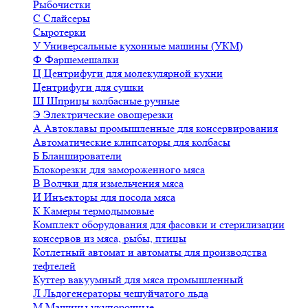
Рыбочистки
С
Слайсеры
Сыротерки
У
Универсальные кухонные машины (УКМ)
Ф
Фаршемешалки
Ц
Центрифуги для молекулярной кухни
Центрифуги для сушки
Ш
Шприцы колбасные ручные
Э
Электрические овощерезки
А
Автоклавы промышленные для консервирования
Автоматические клипсаторы для колбасы
Б
Бланширователи
Блокорезки для замороженного мяса
В
Волчки для измельчения мяса
И
Инъекторы для посола мяса
К
Камеры термодымовые
Комплект оборудования для фасовки и стерилизации
консервов из мяса, рыбы, птицы
Котлетный автомат и автоматы для производства
тефтелей
Куттер вакуумный для мяса промышленный
Л
Льдогенераторы чешуйчатого льда
М
Машины укупорочные