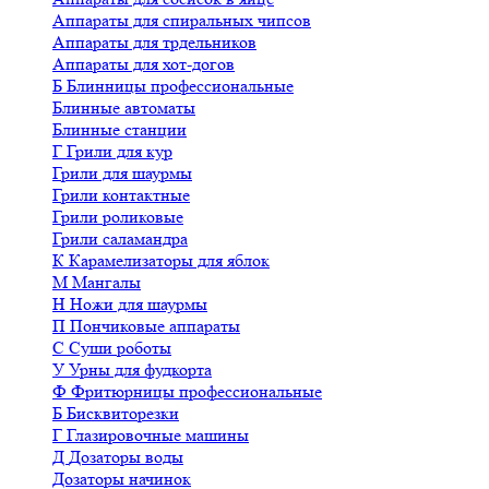
Аппараты для спиральных чипсов
Аппараты для трдельников
Аппараты для хот-догов
Б
Блинницы профессиональные
Блинные автоматы
Блинные станции
Г
Грили для кур
Грили для шаурмы
Грили контактные
Грили роликовые
Грили саламандра
К
Карамелизаторы для яблок
М
Мангалы
Н
Ножи для шаурмы
П
Пончиковые аппараты
С
Суши роботы
У
Урны для фудкорта
Ф
Фритюрницы профессиональные
Б
Бисквиторезки
Г
Глазировочные машины
Д
Дозаторы воды
Дозаторы начинок