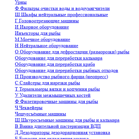
Урны
Ф
Фильтры очистки воды и водоумягчители
Ш
Шкафы нейтральные профессиональные
Г
Головоотрезающие машины
И
Икорное оборудование
Инъекторы для рыбы
М
Моечное оборудование
Н
Нейтральное оборудование
О
Оборудование для дефростации (разморозки) рыбы
Оборудование для переработки кальмара
Оборудование для переработки краба
Оборудование для переработки рыбных отходов
П
Производство рыбного фарша (неопресс)
С
Слайсеры для нарезки рыбы
Т
Термокамеры вялки и копчения рыбы
У
Удалители межмышечных костей
Ф
Филетировочные машины для рыбы
Ч
Чеквейеры
Чешуесъёмные машины
Ш
Шкуросъемные машины для рыбы и кальмара
В
Ванна длительной пастеризации ВДП
Д
Дезодораторы дезодорационная установка
Е
Емкости для охлаждения молока