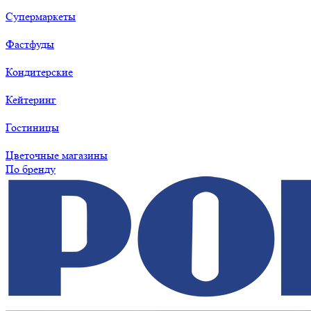
Супермаркеты
Фастфуды
Кондитерские
Кейтеринг
Гостиницы
Цветочные магазины
По бренду