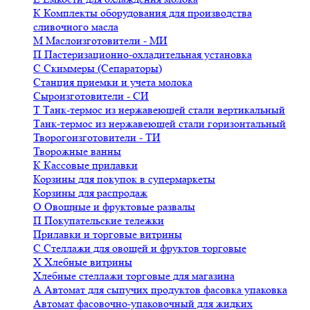
К
Комплекты оборудования для производства
сливочного масла
М
Маслоизготовители - МИ
П
Пастеризационно-охладительная установка
С
Скиммеры (Сепараторы)
Станция приемки и учета молока
Сыроизготовители - СИ
Т
Танк-термос из нержавеющей стали вертикальный
Танк-термос из нержавеющей стали горизонтальный
Творогоизготовители - ТИ
Творожные ванны
К
Кассовые прилавки
Корзины для покупок в супермаркеты
Корзины для распродаж
О
Овощные и фруктовые развалы
П
Покупательские тележки
Прилавки и торговые витрины
С
Стеллажи для овощей и фруктов торговые
Х
Хлебные витрины
Хлебные стеллажи торговые для магазина
А
Автомат для сыпучих продуктов фасовка упаковка
Автомат фасовочно-упаковочный для жидких