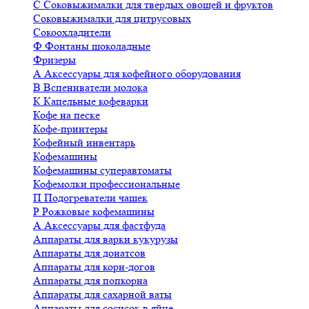
С
Соковыжималки для твердых овощей и фруктов
Соковыжималки для цитрусовых
Сокоохладители
Ф
Фонтаны шоколадные
Фризеры
А
Аксессуары для кофейного оборудования
В
Вспениватели молока
К
Капельные кофеварки
Кофе на песке
Кофе-принтеры
Кофейный инвентарь
Кофемашины
Кофемашины суперавтоматы
Кофемолки профессиональные
П
Подогреватели чашек
Р
Рожковые кофемашины
А
Аксессуары для фастфуда
Аппараты для варки кукурузы
Аппараты для донатсов
Аппараты для корн-догов
Аппараты для попкорна
Аппараты для сахарной ваты
Аппараты для сосисок в яйце