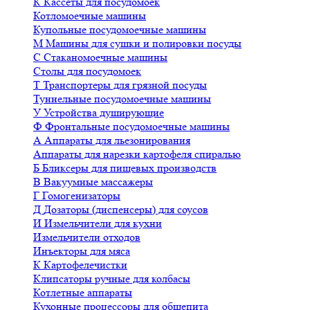
К
Кассеты для посудомоек
Котломоечные машины
Купольные посудомоечные машины
М
Машины для сушки и полировки посуды
С
Стаканомоечные машины
Столы для посудомоек
Т
Транспортеры для грязной посуды
Туннельные посудомоечные машины
У
Устройства душирующие
Ф
Фронтальные посудомоечные машины
А
Аппараты для льезонирования
Аппараты для нарезки картофеля спиралью
Б
Бликсеры для пищевых производств
В
Вакуумные массажеры
Г
Гомогенизаторы
Д
Дозаторы (диспенсеры) для соусов
И
Измельчители для кухни
Измельчители отходов
Инъекторы для мяса
К
Картофелечистки
Клипсаторы ручные для колбасы
Котлетные аппараты
Кухонные процессоры для общепита