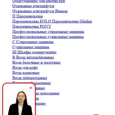
Оборудование для химчистки
Отжимные центрифуги
Отжимные центрифуги Вязьма
П
Пароманекены
Пароманекены EOLO
Пароманекены Ghidini
Пароманекены PONY
Профессиональные стиральные машины
Профессиональные сушильные машины
С
Стиральные машины
Сушильные машины
Ш
Шкафы озонирующие
В
Весы автомобильные
Весы балочные и палетные
Весы для кофе
Весы крановые
Весы лабораторные
Весы платформенные
Весы порционные
Весы товарные напольные
Весы торговые
К
Комплектующие