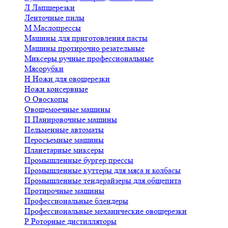
Л
Лапшерезки
Ленточные пилы
М
Маслопрессы
Машины для приготовления пасты
Машины протирочно резательные
Миксеры ручные профессиональные
Мясорубки
Н
Ножи для овощерезки
Ножи консервные
О
Овоскопы
Овощемоечные машины
П
Панировочные машины
Пельменные автоматы
Перосъемные машины
Планетарные миксеры
Промышленные бургер прессы
Промышленные куттеры для мяса и колбасы
Промышленные тендерайзеры для общепита
Протирочные машины
Профессиональные блендеры
Профессиональные механические овощерезки
Р
Роторные дистилляторы