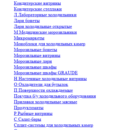
Кондитерские витрины
Кондитерские стеллажи
Л
Лабораторные холодильники
Лари бонеты
Лари холодильные открытые
М
Медицинские морозильники
Микромаркеты
Моноблоки для холодильных камер
Морозильные бонеты
Морозильные витрины
Морозильные лари
Морозильные шкафы
Морозильные шкафы GRAUDE
Н
Настенные холодильные витрины
О
Охладители для бутылок
П
Поверхности охлаждаемые
Покупка б/у холодильного оборудования
Прилавки холодильные мясные
Продуктоматы
Р
Рыбные витрины
С
Салат-бары
Сплит-системы для холодильных камер