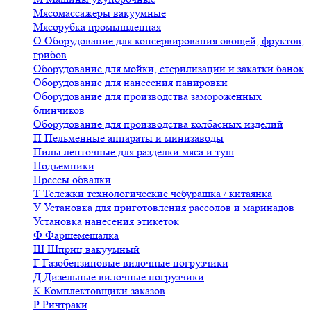
Мясомассажеры вакуумные
Мясорубка промышленная
О
Оборудование для консервирования овощей, фруктов,
грибов
Оборудование для мойки, стерилизации и закатки банок
Оборудование для нанесения панировки
Оборудование для производства замороженных
блинчиков
Оборудование для производства колбасных изделий
П
Пельменные аппараты и минизаводы
Пилы ленточные для разделки мяса и туш
Подъемники
Прессы обвалки
Т
Тележки технологические чебурашка / китаянка
У
Установка для приготовления рассолов и маринадов
Установка нанесения этикеток
Ф
Фаршемешалка
Ш
Шприц вакуумный
Г
Газобензиновые вилочные погрузчики
Д
Дизельные вилочные погрузчики
К
Комплектовщики заказов
Р
Ричтраки