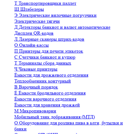
Т
Транспортировщики паллет
Ш
Штабелеры
Э
Электрические вилочные погрузчики
Электрические тягачи
Д
Детекторы банкнот и валют автоматические
Дисплеи QR-кодов
Л
Лазерные сканеры штрих-кодов
О
Онлайн-кассы
П
Принтеры для печати этикеток
С
Счетчики банкнот и купюр
Т
Терминалы сбора данных
Ч
Чековые принтеры
Ёмкости для дрожжевого отделения
Теплообменник контурный
В
Варочный порядок
Ё
Ёмкости бродильного отделения
Ёмкости варочного отделения
Ёмкости для хранения дрожжей
М
Микропивоварни
Мобильный танк дображивания (МТД)
О
Оборудование для розлива пива в кеги, бутылки и
банки