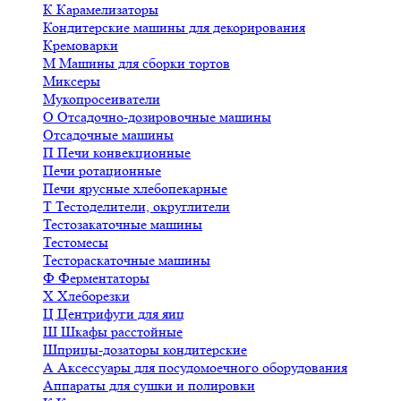
К
Карамелизаторы
Кондитерские машины для декорирования
Кремоварки
М
Машины для сборки тортов
Миксеры
Мукопросеиватели
О
Отсадочно-дозировочные машины
Отсадочные машины
П
Печи конвекционные
Печи ротационные
Печи ярусные хлебопекарные
Т
Тестоделители, округлители
Тестозакаточные машины
Тестомесы
Тестораскаточные машины
Ф
Ферментаторы
Х
Хлеборезки
Ц
Центрифуги для яиц
Ш
Шкафы расстойные
Шприцы-дозаторы кондитерские
А
Аксессуары для посудомоечного оборудования
Аппараты для сушки и полировки