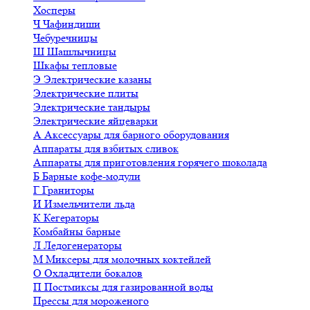
Хосперы
Ч
Чафиндиши
Чебуречницы
Ш
Шашлычницы
Шкафы тепловые
Э
Электрические казаны
Электрические плиты
Электрические тандыры
Электрические яйцеварки
А
Аксессуары для барного оборудования
Аппараты для взбитых сливок
Аппараты для приготовления горячего шоколада
Б
Барные кофе-модули
Г
Граниторы
И
Измельчители льда
К
Кегераторы
Комбайны барные
Л
Ледогенераторы
М
Миксеры для молочных коктейлей
О
Охладители бокалов
П
Постмиксы для газированной воды
Прессы для мороженого