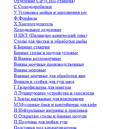
Отделение CIP (СИП-станция)
С
Солододробилки
У
Установка мойки и заполнения кег
Ф
Форфасы
Х
Хмелеотделитель
Холодильное отделение
Ц
ЦКТ (Цилиндро-конический танк)
Столы для чистки и обработки рыбы
Б
Барные станции
Барные столы и модули угловые
В
Ванны котломоечные
Ванны моечные производственные
Ванны моповые
Ванные моечные для обработки яиц
Вешала и стойки для туш мяса
Г
Гидрофильтры для мангала
Д
Душирующие устройства и смесители
З
Зонты вытяжные для вентиляции
М
Мусорные баки и контейнеры для кафе
Н
Нейтральные витрины и прилавки
О
Открытые столы и барные модули
П
Поддоны для мойки туш
Подставки под карамелизаторы