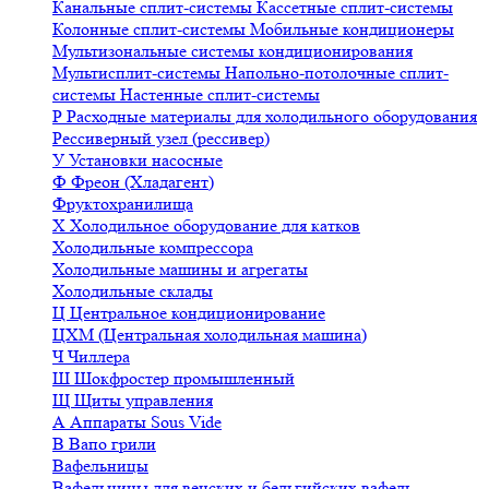
Канальные сплит-системы
Кассетные сплит-системы
Колонные сплит-системы
Мобильные кондиционеры
Мультизональные системы кондиционирования
Мультисплит-системы
Напольно-потолочные сплит-
системы
Настенные сплит-системы
Р
Расходные материалы для холодильного оборудования
Рессиверный узел (рессивер)
У
Установки насосные
Ф
Фреон (Хладагент)
Фруктохранилища
Х
Холодильное оборудование для катков
Холодильные компрессора
Холодильные машины и агрегаты
Холодильные склады
Ц
Центральное кондиционирование
ЦХМ (Центральная холодильная машина)
Ч
Чиллера
Ш
Шокфростер промышленный
Щ
Щиты управления
А
Аппараты Sous Vide
В
Вапо грили
Вафельницы
Вафельницы для венских и бельгийских вафель