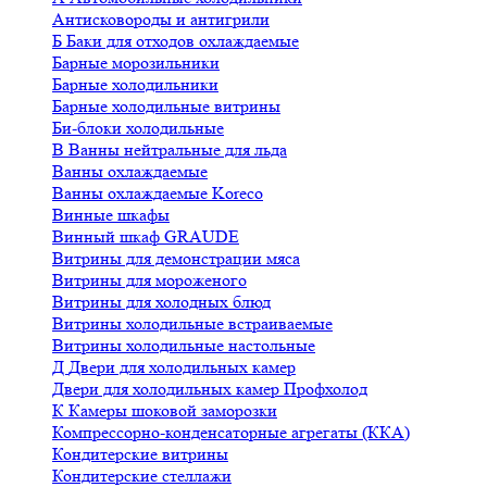
Антисковороды и антигрили
Б
Баки для отходов охлаждаемые
Барные морозильники
Барные холодильники
Барные холодильные витрины
Би-блоки холодильные
В
Ванны нейтральные для льда
Ванны охлаждаемые
Ванны охлаждаемые Koreco
Винные шкафы
Винный шкаф GRAUDE
Витрины для демонстрации мяса
Витрины для мороженого
Витрины для холодных блюд
Витрины холодильные встраиваемые
Витрины холодильные настольные
Д
Двери для холодильных камер
Двери для холодильных камер Профхолод
К
Камеры шоковой заморозки
Компрессорно-конденсаторные агрегаты (ККА)
Кондитерские витрины
Кондитерские стеллажи