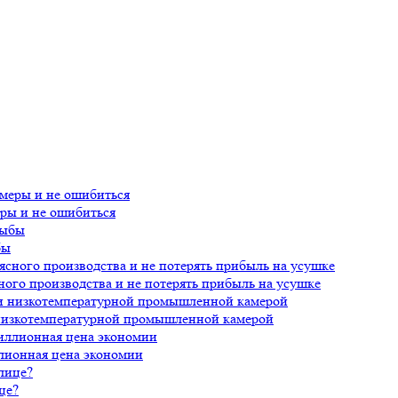
еры и не ошибиться
бы
ного производства и не потерять прибыль на усушке
 низкотемпературной промышленной камерой
лионная цена экономии
це?