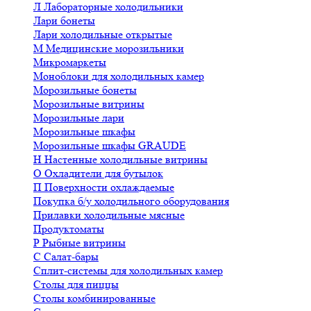
Л
Лабораторные холодильники
Лари бонеты
Лари холодильные открытые
М
Медицинские морозильники
Микромаркеты
Моноблоки для холодильных камер
Морозильные бонеты
Морозильные витрины
Морозильные лари
Морозильные шкафы
Морозильные шкафы GRAUDE
Н
Настенные холодильные витрины
О
Охладители для бутылок
П
Поверхности охлаждаемые
Покупка б/у холодильного оборудования
Прилавки холодильные мясные
Продуктоматы
Р
Рыбные витрины
С
Салат-бары
Сплит-системы для холодильных камер
Столы для пиццы
Столы комбинированные