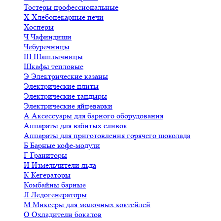
Тостеры профессиональные
Х
Хлебопекарные печи
Хосперы
Ч
Чафиндиши
Чебуречницы
Ш
Шашлычницы
Шкафы тепловые
Э
Электрические казаны
Электрические плиты
Электрические тандыры
Электрические яйцеварки
А
Аксессуары для барного оборудования
Аппараты для взбитых сливок
Аппараты для приготовления горячего шоколада
Б
Барные кофе-модули
Г
Граниторы
И
Измельчители льда
К
Кегераторы
Комбайны барные
Л
Ледогенераторы
М
Миксеры для молочных коктейлей
О
Охладители бокалов