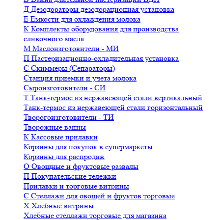
Д
Дезодораторы дезодорационная установка
Е
Емкости для охлаждения молока
К
Комплекты оборудования для производства
сливочного масла
М
Маслоизготовители - МИ
П
Пастеризационно-охладительная установка
С
Скиммеры (Сепараторы)
Станция приемки и учета молока
Сыроизготовители - СИ
Т
Танк-термос из нержавеющей стали вертикальный
Танк-термос из нержавеющей стали горизонтальный
Творогоизготовители - ТИ
Творожные ванны
К
Кассовые прилавки
Корзины для покупок в супермаркеты
Корзины для распродаж
О
Овощные и фруктовые развалы
П
Покупательские тележки
Прилавки и торговые витрины
С
Стеллажи для овощей и фруктов торговые
Х
Хлебные витрины
Хлебные стеллажи торговые для магазина