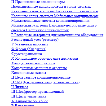
П
Прецизионные кондиционеры
Промышленные кондиционеры и сплит-системы
Канальные сплит-системы
Кассетные сплит-системы
Колонные сплит-системы
Мобильные кондиционеры
Мультизональные системы кондиционирования
Мультисплит-системы
Напольно-потолочные сплит-
системы
Настенные сплит-системы
Р
Расходные материалы для холодильного оборудования
Рессиверный узел (рессивер)
У
Установки насосные
Ф
Фреон (Хладагент)
Фруктохранилища
Х
Холодильное оборудование для катков
Холодильные компрессора
Холодильные машины и агрегаты
Холодильные склады
Ц
Центральное кондиционирование
ЦХМ (Центральная холодильная машина)
Ч
Чиллера
Ш
Шокфростер промышленный
Щ
Щиты управления
А
Аппараты Sous Vide
В
Вапо грили