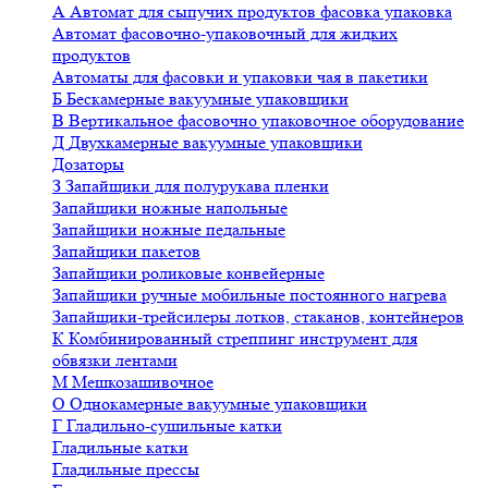
А
Автомат для сыпучих продуктов фасовка упаковка
Автомат фасовочно-упаковочный для жидких
продуктов
Автоматы для фасовки и упаковки чая в пакетики
Б
Бескамерные вакуумные упаковщики
В
Вертикальное фасовочно упаковочное оборудование
Д
Двухкамерные вакуумные упаковщики
Дозаторы
З
Запайщики для полурукава пленки
Запайщики ножные напольные
Запайщики ножные педальные
Запайщики пакетов
Запайщики роликовые конвейерные
Запайщики ручные мобильные постоянного нагрева
Запайщики-трейсилеры лотков, стаканов, контейнеров
К
Комбинированный стреппинг инструмент для
обвязки лентами
М
Мешкозашивочное
О
Однокамерные вакуумные упаковщики
Г
Гладильно-сушильные катки
Гладильные катки
Гладильные прессы