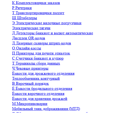
К
Комплектовщики заказов
Р
Ричтраки
Т
Транспортировщики паллет
Ш
Штабелеры
Э
Электрические вилочные погрузчики
Электрические тягачи
Д
Детекторы банкнот и валют автоматические
Дисплеи QR-кодов
Л
Лазерные сканеры штрих-кодов
О
Онлайн-кассы
П
Принтеры для печати этикеток
С
Счетчики банкнот и купюр
Т
Терминалы сбора данных
Ч
Чековые принтеры
Ёмкости для дрожжевого отделения
Теплообменник контурный
В
Варочный порядок
Ё
Ёмкости бродильного отделения
Ёмкости варочного отделения
Ёмкости для хранения дрожжей
М
Микропивоварни
Мобильный танк дображивания (МТД)