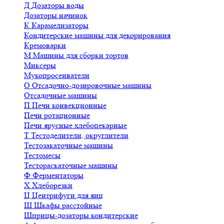
Д
Дозаторы воды
Дозаторы начинок
К
Карамелизаторы
Кондитерские машины для декорирования
Кремоварки
М
Машины для сборки тортов
Миксеры
Мукопросеиватели
О
Отсадочно-дозировочные машины
Отсадочные машины
П
Печи конвекционные
Печи ротационные
Печи ярусные хлебопекарные
Т
Тестоделители, округлители
Тестозакаточные машины
Тестомесы
Тестораскаточные машины
Ф
Ферментаторы
Х
Хлеборезки
Ц
Центрифуги для яиц
Ш
Шкафы расстойные
Шприцы-дозаторы кондитерские