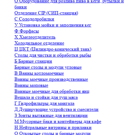
О
Оборудование для розлива пива в кеги, бутылки и
банки
Отделение CIP (СИП-станция)
С
Солододробилки
У
Установка мойки и заполнения кег
Ф
Форфасы
Х
Хмелеотделитель
Холодильное отделение
Ц
ЦКТ (Цилиндро-конический танк)
Столы для чистки и обработки рыбы
Б
Барные станции
Барные столы и модули угловые
В
Ванны котломоечные
Ванны моечные производственные
Ванны моповые
Ванные моечные для обработки яиц
Вешала и стойки для туш мяса
Г
Гидрофильтры для мангала
Д
Душирующие устройства и смесители
З
Зонты вытяжные для вентиляции
М
Мусорные баки и контейнеры для кафе
Н
Нейтральные витрины и прилавки
О
Открытые столы и барные модули