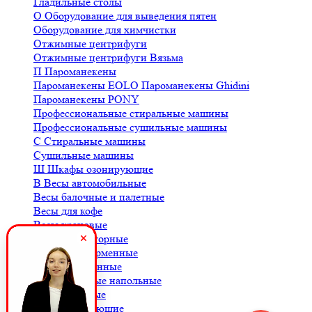
Гладильные столы
О
Оборудование для выведения пятен
Оборудование для химчистки
Отжимные центрифуги
Отжимные центрифуги Вязьма
П
Пароманекены
Пароманекены EOLO
Пароманекены Ghidini
Пароманекены PONY
Профессиональные стиральные машины
Профессиональные сушильные машины
С
Стиральные машины
Сушильные машины
Ш
Шкафы озонирующие
В
Весы автомобильные
Весы балочные и палетные
Весы для кофе
Весы крановые
Весы лабораторные
Весы платформенные
Весы порционные
Весы товарные напольные
Весы торговые
К
Комплектующие