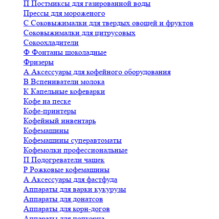
П
Постмиксы для газированной воды
Прессы для мороженого
С
Соковыжималки для твердых овощей и фруктов
Соковыжималки для цитрусовых
Сокоохладители
Ф
Фонтаны шоколадные
Фризеры
А
Аксессуары для кофейного оборудования
В
Вспениватели молока
К
Капельные кофеварки
Кофе на песке
Кофе-принтеры
Кофейный инвентарь
Кофемашины
Кофемашины суперавтоматы
Кофемолки профессиональные
П
Подогреватели чашек
Р
Рожковые кофемашины
А
Аксессуары для фастфуда
Аппараты для варки кукурузы
Аппараты для донатсов
Аппараты для корн-догов
Аппараты для попкорна