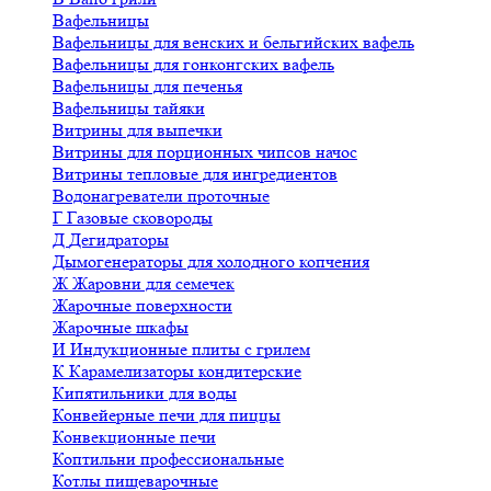
Вафельницы
Вафельницы для венских и бельгийских вафель
Вафельницы для гонконгских вафель
Вафельницы для печенья
Вафельницы тайяки
Витрины для выпечки
Витрины для порционных чипсов начос
Витрины тепловые для ингредиентов
Водонагреватели проточные
Г
Газовые сковороды
Д
Дегидраторы
Дымогенераторы для холодного копчения
Ж
Жаровни для семечек
Жарочные поверхности
Жарочные шкафы
И
Индукционные плиты с грилем
К
Карамелизаторы кондитерские
Кипятильники для воды
Конвейерные печи для пиццы
Конвекционные печи
Коптильни профессиональные
Котлы пищеварочные