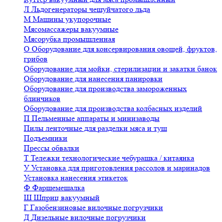
Л
Льдогенераторы чешуйчатого льда
М
Машины укупорочные
Мясомассажеры вакуумные
Мясорубка промышленная
О
Оборудование для консервирования овощей, фруктов,
грибов
Оборудование для мойки, стерилизации и закатки банок
Оборудование для нанесения панировки
Оборудование для производства замороженных
блинчиков
Оборудование для производства колбасных изделий
П
Пельменные аппараты и минизаводы
Пилы ленточные для разделки мяса и туш
Подъемники
Прессы обвалки
Т
Тележки технологические чебурашка / китаянка
У
Установка для приготовления рассолов и маринадов
Установка нанесения этикеток
Ф
Фаршемешалка
Ш
Шприц вакуумный
Г
Газобензиновые вилочные погрузчики
Д
Дизельные вилочные погрузчики