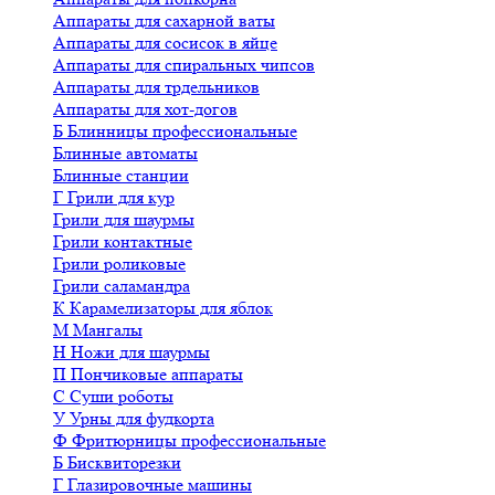
Аппараты для сахарной ваты
Аппараты для сосисок в яйце
Аппараты для спиральных чипсов
Аппараты для трдельников
Аппараты для хот-догов
Б
Блинницы профессиональные
Блинные автоматы
Блинные станции
Г
Грили для кур
Грили для шаурмы
Грили контактные
Грили роликовые
Грили саламандра
К
Карамелизаторы для яблок
М
Мангалы
Н
Ножи для шаурмы
П
Пончиковые аппараты
С
Суши роботы
У
Урны для фудкорта
Ф
Фритюрницы профессиональные
Б
Бисквиторезки
Г
Глазировочные машины