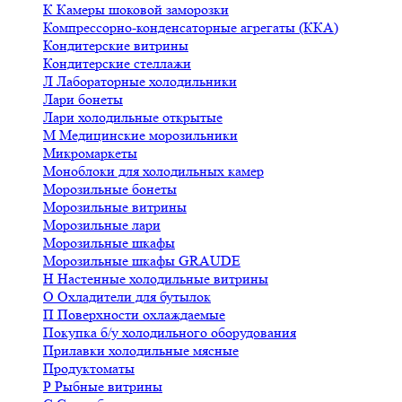
К
Камеры шоковой заморозки
Компрессорно-конденсаторные агрегаты (ККА)
Кондитерские витрины
Кондитерские стеллажи
Л
Лабораторные холодильники
Лари бонеты
Лари холодильные открытые
М
Медицинские морозильники
Микромаркеты
Моноблоки для холодильных камер
Морозильные бонеты
Морозильные витрины
Морозильные лари
Морозильные шкафы
Морозильные шкафы GRAUDE
Н
Настенные холодильные витрины
О
Охладители для бутылок
П
Поверхности охлаждаемые
Покупка б/у холодильного оборудования
Прилавки холодильные мясные
Продуктоматы
Р
Рыбные витрины