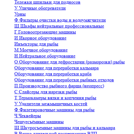
Тележки шпильки для подносов
У
Уличные обогреватели
Урны
Ф
Фильтры очистки воды и водоумягчители
Ш
Шкафы нейтральные профессиональные
Г
Головоотрезающие машины
И
Икорное оборудование
Инъекторы для рыбы
М
Моечное оборудование
Н
Нейтральное оборудование
О
Оборудование для дефростации (разморозки) рыбы
Оборудование для переработки кальмара
Оборудование для переработки краба
Оборудование для переработки рыбных отходов
П
Производство рыбного фарша (неопресс)
С
Слайсеры для нарезки рыбы
Т
Термокамеры вялки и копчения рыбы
У
Удалители межмышечных костей
Ф
Филетировочные машины для рыбы
Ч
Чеквейеры
Чешуесъёмные машины
Ш
Шкуросъемные машины для рыбы и кальмара
В
Ванна длительной пастеризации ВДП