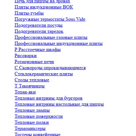
Печь для пиццы на дровах
Плиты индукционные ВОК
Плиты-тумбы
Погружные термостаты Sous Vide
Подогреватели посуды
Подогреватели тарелок
Профессиональные газовые плиты
Профессиональные индукционные плиты
Р
Расстоечные шкафы
Рисоварки
Ротационные печи
С
Сковороды опрокидывающиеся
Стеклокерамические плиты
Столы тепловые
Т
Такоячницы
Тепан-яки
Тепловые витрины для бургеров
Тепловые витрины настольные для пиццы
Тепловые лампы
Тепловые поверхности
Тепловые полки
Термомиксеры
Тостеры конвейерные