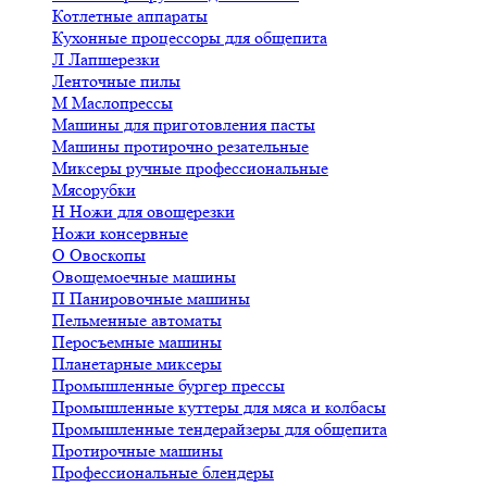
Котлетные аппараты
Кухонные процессоры для общепита
Л
Лапшерезки
Ленточные пилы
М
Маслопрессы
Машины для приготовления пасты
Машины протирочно резательные
Миксеры ручные профессиональные
Мясорубки
Н
Ножи для овощерезки
Ножи консервные
О
Овоскопы
Овощемоечные машины
П
Панировочные машины
Пельменные автоматы
Перосъемные машины
Планетарные миксеры
Промышленные бургер прессы
Промышленные куттеры для мяса и колбасы
Промышленные тендерайзеры для общепита
Протирочные машины
Профессиональные блендеры