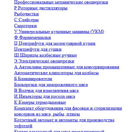
Профессиональные механические овощерезки
Р
Роторные дистилляторы
Рыбочистки
С
Слайсеры
Сыротерки
У
Универсальные кухонные машины (УКМ)
Ф
Фаршемешалки
Ц
Центрифуги для молекулярной кухни
Центрифуги для сушки
Ш
Шприцы колбасные ручные
Э
Электрические овощерезки
А
Автоклавы промышленные для консервирования
Автоматические клипсаторы для колбасы
Б
Бланширователи
Блокорезки для замороженного мяса
В
Волчки для измельчения мяса
И
Инъекторы для посола мяса
К
Камеры термодымовые
Комплект оборудования для фасовки и стерилизации
консервов из мяса, рыбы, птицы
Котлетный автомат и автоматы для производства
тефтелей
Куттер вакуумный для мяса промышленный