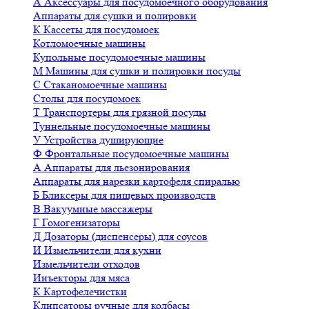
А
Аксессуары для посудомоечного оборудования
Аппараты для сушки и полировки
К
Кассеты для посудомоек
Котломоечные машины
Купольные посудомоечные машины
М
Машины для сушки и полировки посуды
С
Стаканомоечные машины
Столы для посудомоек
Т
Транспортеры для грязной посуды
Туннельные посудомоечные машины
У
Устройства душирующие
Ф
Фронтальные посудомоечные машины
А
Аппараты для льезонирования
Аппараты для нарезки картофеля спиралью
Б
Бликсеры для пищевых производств
В
Вакуумные массажеры
Г
Гомогенизаторы
Д
Дозаторы (диспенсеры) для соусов
И
Измельчители для кухни
Измельчители отходов
Инъекторы для мяса
К
Картофелечистки
Клипсаторы ручные для колбасы