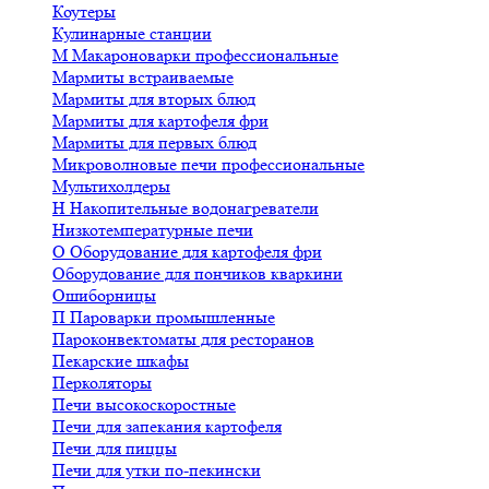
Коутеры
Кулинарные станции
М
Макароноварки профессиональные
Мармиты встраиваемые
Мармиты для вторых блюд
Мармиты для картофеля фри
Мармиты для первых блюд
Микроволновые печи профессиональные
Мультихолдеры
Н
Накопительные водонагреватели
Низкотемпературные печи
О
Оборудование для картофеля фри
Оборудование для пончиков кваркини
Ошиборницы
П
Пароварки промышленные
Пароконвектоматы для ресторанов
Пекарские шкафы
Перколяторы
Печи высокоскоростные
Печи для запекания картофеля
Печи для пиццы
Печи для утки по-пекински