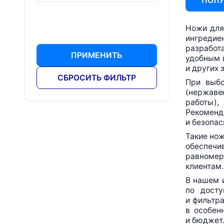
ПОЛУ
Ножи для
ингредие
разработ
ПРИМЕНИТЬ
удобным 
и других 
СБРОСИТЬ ФИЛЬТР
При выбо
(нержавею
работы),
Рекоменд
и безопас
Такие нож
обеспечи
равномер
клиентам.
В нашем
по досту
и фильтра
в особен
и бюджет