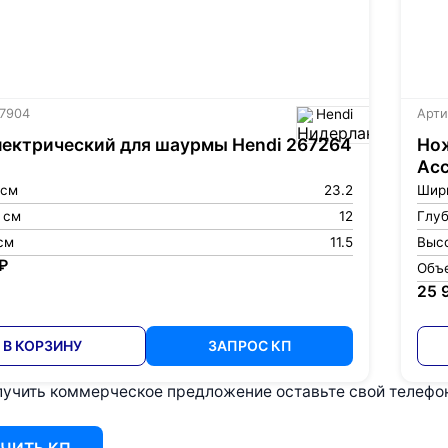
 7904
Hendi
Арти
ектрический для шаурмы Hendi 267264
Нож
Acc
 см
23.2
Шир
 см
12
Глуб
см
11.5
Высо
₽
Объ
25 
В КОРЗИНУ
ЗАПРОС КП
учить коммерческое предложение оставьте свой телефон 