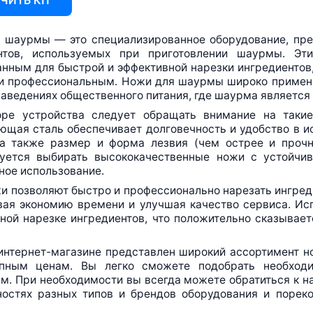
ЧИТЬ КП
 шаурмы — это специализированное оборудование, пред
нтов, используемых при приготовлении шаурмы. Эт
анным для быстрой и эффективной нарезки ингредиентов
и профессиональным. Ножи для шаурмы широко применяю
заведениях общественного питания, где шаурма являетс
ре устройства следует обращать внимание на такие
щая сталь обеспечивает долговечность и удобство в ис
 а также размер и форма лезвия (чем острее и прочне
уется выбирать высококачественные ножи с устойчи
ное использование.
и позволяют быстро и профессионально нарезать ингред
вая экономию времени и улучшая качество сервиса. Ис
ной нарезке ингредиентов, что положительно сказывает
интернет-магазине
представлен широкий ассортимент н
пным ценам. Вы легко сможете подобрать необход
м. При необходимости вы всегда можете обратиться к н
ностях разных типов и брендов оборудования и поре
.