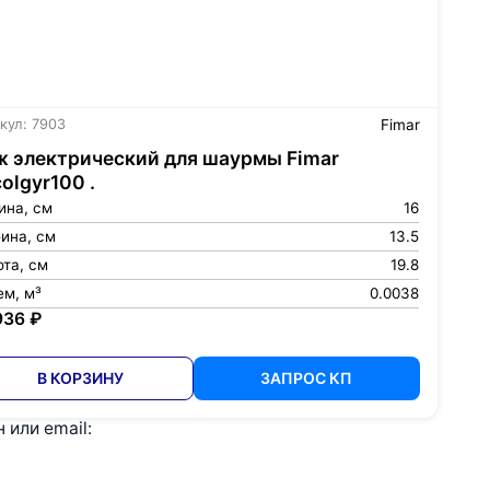
кул: 7903
Fimar
 электрический для шаурмы Fimar
olgyr100 .
ина, см
16
ина, см
13.5
та, см
19.8
ем, м³
0.0038
936 ₽
В КОРЗИНУ
ЗАПРОС КП
или email: