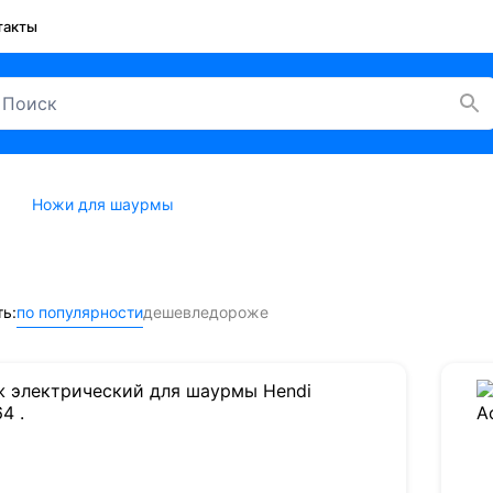
такты
Ножи для шаурмы
ь:
по популярности
дешевле
дороже