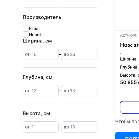
Производитель
Fimar
Hendi
Артикул:
Ширина, см
Нож эл
.
от
до
Ширина,
Глубина,
Высота, 
Глубина, см
50 855 
от
до
Высота, см
Чтобы пол
от
до