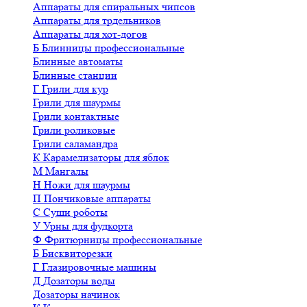
Аппараты для спиральных чипсов
Аппараты для трдельников
Аппараты для хот-догов
Б
Блинницы профессиональные
Блинные автоматы
Блинные станции
Г
Грили для кур
Грили для шаурмы
Грили контактные
Грили роликовые
Грили саламандра
К
Карамелизаторы для яблок
М
Мангалы
Н
Ножи для шаурмы
П
Пончиковые аппараты
С
Суши роботы
У
Урны для фудкорта
Ф
Фритюрницы профессиональные
Б
Бисквиторезки
Г
Глазировочные машины
Д
Дозаторы воды
Дозаторы начинок