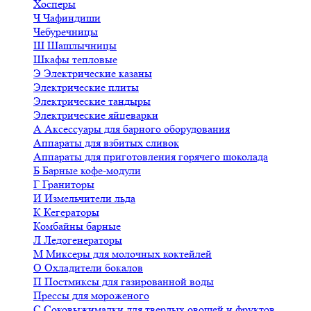
Хосперы
Ч
Чафиндиши
Чебуречницы
Ш
Шашлычницы
Шкафы тепловые
Э
Электрические казаны
Электрические плиты
Электрические тандыры
Электрические яйцеварки
А
Аксессуары для барного оборудования
Аппараты для взбитых сливок
Аппараты для приготовления горячего шоколада
Б
Барные кофе-модули
Г
Граниторы
И
Измельчители льда
К
Кегераторы
Комбайны барные
Л
Ледогенераторы
М
Миксеры для молочных коктейлей
О
Охладители бокалов
П
Постмиксы для газированной воды
Прессы для мороженого
С
Соковыжималки для твердых овощей и фруктов