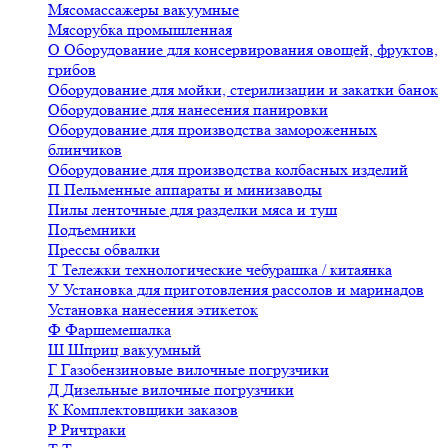
Мясомассажеры вакуумные
Мясорубка промышленная
О
Оборудование для консервирования овощей, фруктов,
грибов
Оборудование для мойки, стерилизации и закатки банок
Оборудование для нанесения панировки
Оборудование для производства замороженных
блинчиков
Оборудование для производства колбасных изделий
П
Пельменные аппараты и минизаводы
Пилы ленточные для разделки мяса и туш
Подъемники
Прессы обвалки
Т
Тележки технологические чебурашка / китаянка
У
Установка для приготовления рассолов и маринадов
Установка нанесения этикеток
Ф
Фаршемешалка
Ш
Шприц вакуумный
Г
Газобензиновые вилочные погрузчики
Д
Дизельные вилочные погрузчики
К
Комплектовщики заказов
Р
Ричтраки