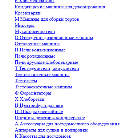
К
Карамелизаторы
Кондитерские машины для декорирования
Кремоварки
М
Машины для сборки тортов
Миксеры
Мукопросеиватели
О
Отсадочно-дозировочные машины
Отсадочные машины
П
Печи конвекционные
Печи ротационные
Печи ярусные хлебопекарные
Т
Тестоделители, округлители
Тестозакаточные машины
Тестомесы
Тестораскаточные машины
Ф
Ферментаторы
Х
Хлеборезки
Ц
Центрифуги для яиц
Ш
Шкафы расстойные
Шприцы-дозаторы кондитерские
А
Аксессуары для посудомоечного оборудования
Аппараты для сушки и полировки
К
Кассеты для посудомоек