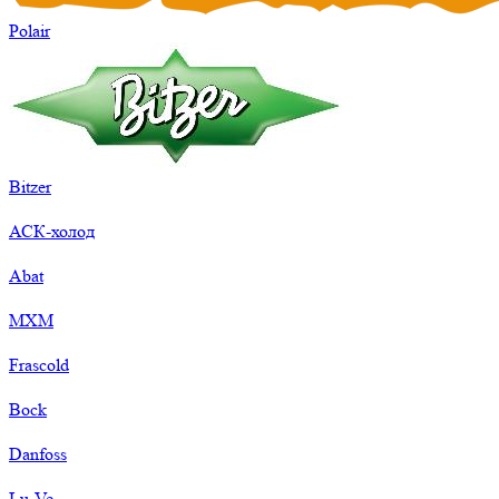
Polair
Bitzer
АСК-холод
Abat
МХМ
Frascold
Bock
Danfoss
Lu-Ve