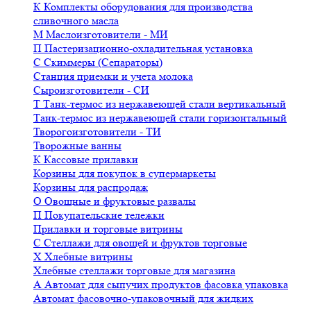
К
Комплекты оборудования для производства
сливочного масла
М
Маслоизготовители - МИ
П
Пастеризационно-охладительная установка
С
Скиммеры (Сепараторы)
Станция приемки и учета молока
Сыроизготовители - СИ
Т
Танк-термос из нержавеющей стали вертикальный
Танк-термос из нержавеющей стали горизонтальный
Творогоизготовители - ТИ
Творожные ванны
К
Кассовые прилавки
Корзины для покупок в супермаркеты
Корзины для распродаж
О
Овощные и фруктовые развалы
П
Покупательские тележки
Прилавки и торговые витрины
С
Стеллажи для овощей и фруктов торговые
Х
Хлебные витрины
Хлебные стеллажи торговые для магазина
А
Автомат для сыпучих продуктов фасовка упаковка
Автомат фасовочно-упаковочный для жидких