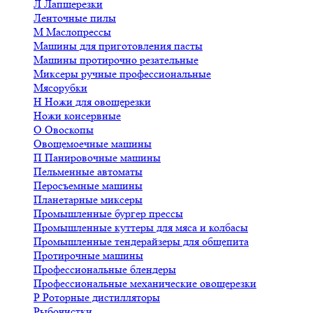
Л
Лапшерезки
Ленточные пилы
М
Маслопрессы
Машины для приготовления пасты
Машины протирочно резательные
Миксеры ручные профессиональные
Мясорубки
Н
Ножи для овощерезки
Ножи консервные
О
Овоскопы
Овощемоечные машины
П
Панировочные машины
Пельменные автоматы
Перосъемные машины
Планетарные миксеры
Промышленные бургер прессы
Промышленные куттеры для мяса и колбасы
Промышленные тендерайзеры для общепита
Протирочные машины
Профессиональные блендеры
Профессиональные механические овощерезки
Р
Роторные дистилляторы
Рыбочистки