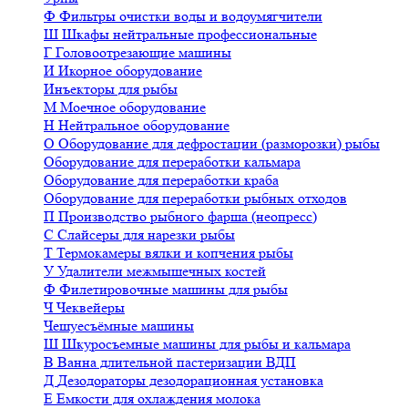
Ф
Фильтры очистки воды и водоумягчители
Ш
Шкафы нейтральные профессиональные
Г
Головоотрезающие машины
И
Икорное оборудование
Инъекторы для рыбы
М
Моечное оборудование
Н
Нейтральное оборудование
О
Оборудование для дефростации (разморозки) рыбы
Оборудование для переработки кальмара
Оборудование для переработки краба
Оборудование для переработки рыбных отходов
П
Производство рыбного фарша (неопресс)
С
Слайсеры для нарезки рыбы
Т
Термокамеры вялки и копчения рыбы
У
Удалители межмышечных костей
Ф
Филетировочные машины для рыбы
Ч
Чеквейеры
Чешуесъёмные машины
Ш
Шкуросъемные машины для рыбы и кальмара
В
Ванна длительной пастеризации ВДП
Д
Дезодораторы дезодорационная установка
Е
Емкости для охлаждения молока