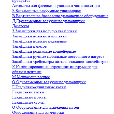
продуктов
Автоматы для фасовки и упаковки чая в пакетики
Б
Бескамерные вакуумные упаковщики
В
Вертикальное фасовочно упаковочное оборудование
Д
Двухкамерные вакуумные упаковщики
Дозаторы
З
Запайщики для полурукава пленки
Запайщики ножные напольные
Запайщики ножные педальные
Запайщики пакетов
Запайщики роликовые конвейерные
Запайщики ручные мобильные постоянного нагрева
Запайщики-трейсилеры лотков, стаканов, контейнеров
К
Комбинированный стреппинг инструмент для
обвязки лентами
М
Мешкозашивочное
О
Однокамерные вакуумные упаковщики
Г
Гладильно-сушильные катки
Гладильные катки
Гладильные прессы
Гладильные столы
О
Оборудование для выведения пятен
Оборудование для химчистки