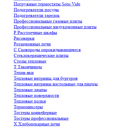
Погружные термостаты Sous Vide
Подогреватели посуды
Подогреватели тарелок
Профессиональные газовые плиты
Профессиональные индукционные плиты
Р
Расстоечные шкафы
Рисоварки
Ротационные печи
С
Сковороды опрокидывающиеся
Стеклокерамические плиты
Столы тепловые
Т
Такоячницы
Тепан-яки
Тепловые витрины для бургеров
Тепловые витрины настольные для пиццы
Тепловые лампы
Тепловые поверхности
Тепловые полки
Термомиксеры
Тостеры конвейерные
Тостеры профессиональные
Х
Хлебопекарные печи