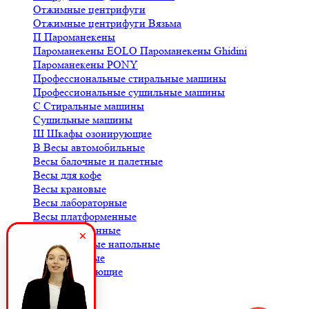
Отжимные центрифуги
Отжимные центрифуги Вязьма
П
Пароманекены
Пароманекены EOLO
Пароманекены Ghidini
Пароманекены PONY
Профессиональные стиральные машины
Профессиональные сушильные машины
С
Стиральные машины
Сушильные машины
Ш
Шкафы озонирующие
В
Весы автомобильные
Весы балочные и палетные
Весы для кофе
Весы крановые
Весы лабораторные
Весы платформенные
Весы порционные
Весы товарные напольные
Весы торговые
К
Комплектующие