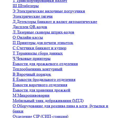
Т
Транспортировщики паллет
Ш
Штабелеры
Э
Электрические вилочные погрузчики
Электрические тягачи
Д
Детекторы банкнот и валют автоматические
Дисплеи QR-кодов
Л
Лазерные сканеры штрих-кодов
О
Онлайн-кассы
П
Принтеры для печати этикеток
С
Счетчики банкнот и купюр
Т
Терминалы сбора данных
Ч
Чековые принтеры
Ёмкости для дрожжевого отделения
Теплообменник контурный
В
Варочный порядок
Ё
Ёмкости бродильного отделения
Ёмкости варочного отделения
Ёмкости для хранения дрожжей
М
Микропивоварни
Мобильный танк дображивания (МТД)
О
Оборудование для розлива пива в кеги, бутылки и
банки
Отделение CIP (СИП-станция)