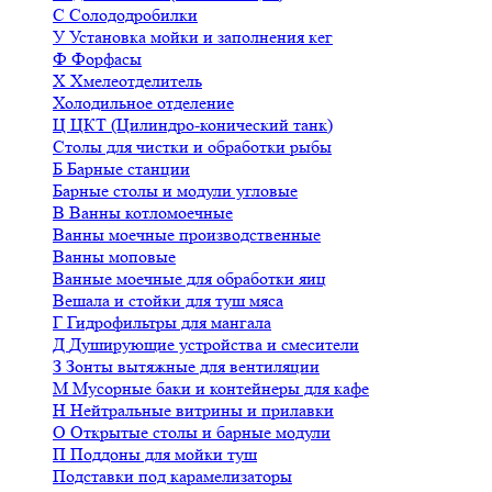
С
Солододробилки
У
Установка мойки и заполнения кег
Ф
Форфасы
Х
Хмелеотделитель
Холодильное отделение
Ц
ЦКТ (Цилиндро-конический танк)
Столы для чистки и обработки рыбы
Б
Барные станции
Барные столы и модули угловые
В
Ванны котломоечные
Ванны моечные производственные
Ванны моповые
Ванные моечные для обработки яиц
Вешала и стойки для туш мяса
Г
Гидрофильтры для мангала
Д
Душирующие устройства и смесители
З
Зонты вытяжные для вентиляции
М
Мусорные баки и контейнеры для кафе
Н
Нейтральные витрины и прилавки
О
Открытые столы и барные модули
П
Поддоны для мойки туш
Подставки под карамелизаторы