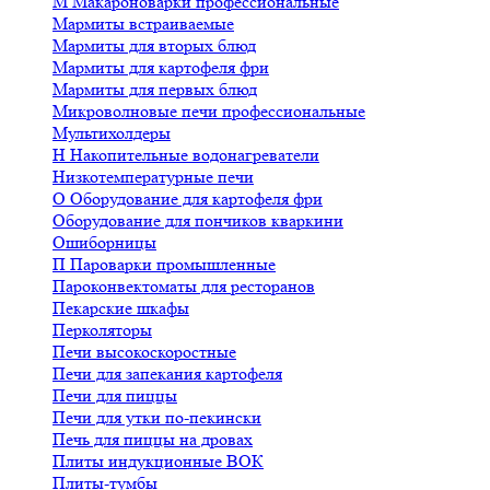
М
Макароноварки профессиональные
Мармиты встраиваемые
Мармиты для вторых блюд
Мармиты для картофеля фри
Мармиты для первых блюд
Микроволновые печи профессиональные
Мультихолдеры
Н
Накопительные водонагреватели
Низкотемпературные печи
О
Оборудование для картофеля фри
Оборудование для пончиков кваркини
Ошиборницы
П
Пароварки промышленные
Пароконвектоматы для ресторанов
Пекарские шкафы
Перколяторы
Печи высокоскоростные
Печи для запекания картофеля
Печи для пиццы
Печи для утки по-пекински
Печь для пиццы на дровах
Плиты индукционные ВОК
Плиты-тумбы