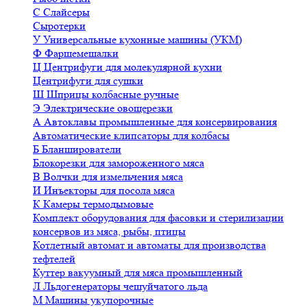
С
Слайсеры
Сыротерки
У
Универсальные кухонные машины (УКМ)
Ф
Фаршемешалки
Ц
Центрифуги для молекулярной кухни
Центрифуги для сушки
Ш
Шприцы колбасные ручные
Э
Электрические овощерезки
А
Автоклавы промышленные для консервирования
Автоматические клипсаторы для колбасы
Б
Бланширователи
Блокорезки для замороженного мяса
В
Волчки для измельчения мяса
И
Инъекторы для посола мяса
К
Камеры термодымовые
Комплект оборудования для фасовки и стерилизации
консервов из мяса, рыбы, птицы
Котлетный автомат и автоматы для производства
тефтелей
Куттер вакуумный для мяса промышленный
Л
Льдогенераторы чешуйчатого льда
М
Машины укупорочные