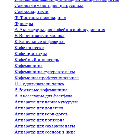
Соковыжималки для цитрусовых
Сокоохладители
Ф
Фонтаны шоколадные
Фризеры
А
Аксессуары для кофейного оборудования
В
Вспениватели молока
К
Капельные кофеварки
Кофе на песке
Кофе-принтеры
Кофейный инвентарь
Кофемашины
Кофемашины суперавтоматы
Кофемолки профессиональные
П
Подогреватели чашек
Р
Рожковые кофемашины
А
Аксессуары для фастфуда
Аппараты для варки кукурузы
Аппараты для донатсов
Аппараты для корн-догов
Аппараты для попкорна
Аппараты для сахарной ваты
Аппараты для сосисок в яйце