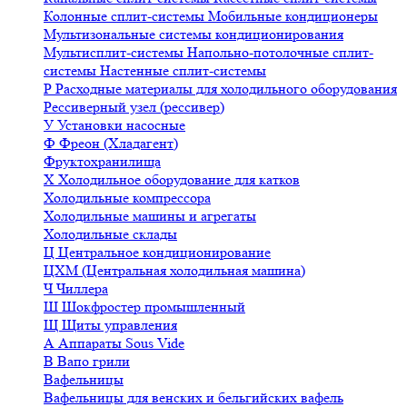
Колонные сплит-системы
Мобильные кондиционеры
Мультизональные системы кондиционирования
Мультисплит-системы
Напольно-потолочные сплит-
системы
Настенные сплит-системы
Р
Расходные материалы для холодильного оборудования
Рессиверный узел (рессивер)
У
Установки насосные
Ф
Фреон (Хладагент)
Фруктохранилища
Х
Холодильное оборудование для катков
Холодильные компрессора
Холодильные машины и агрегаты
Холодильные склады
Ц
Центральное кондиционирование
ЦХМ (Центральная холодильная машина)
Ч
Чиллера
Ш
Шокфростер промышленный
Щ
Щиты управления
А
Аппараты Sous Vide
В
Вапо грили
Вафельницы
Вафельницы для венских и бельгийских вафель