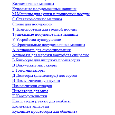
Котломоечные машины
Купольные посудомоечные машины
М
Машины для сушки и полировки посуды
С
Стаканомоечные машины
Столы для посудомоек
Т
Транспортеры для грязной посуды
Туннельные посудомоечные машины
У
Устройства душирующие
Ф
Фронтальные посудомоечные машины
А
Аппараты для льезонирования
Аппараты для нарезки картофеля спиралью
Б
Бликсеры для пищевых производств
В
Вакуумные массажеры
Г
Гомогенизаторы
Д
Дозаторы (диспенсеры) для соусов
И
Измельчители для кухни
Измельчители отходов
Инъекторы для мяса
К
Картофелечистки
Клипсаторы ручные для колбасы
Котлетные аппараты
Кухонные процессоры для общепита