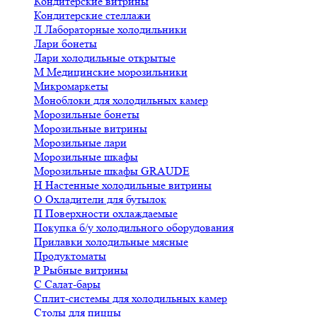
Кондитерские витрины
Кондитерские стеллажи
Л
Лабораторные холодильники
Лари бонеты
Лари холодильные открытые
М
Медицинские морозильники
Микромаркеты
Моноблоки для холодильных камер
Морозильные бонеты
Морозильные витрины
Морозильные лари
Морозильные шкафы
Морозильные шкафы GRAUDE
Н
Настенные холодильные витрины
О
Охладители для бутылок
П
Поверхности охлаждаемые
Покупка б/у холодильного оборудования
Прилавки холодильные мясные
Продуктоматы
Р
Рыбные витрины
С
Салат-бары
Сплит-системы для холодильных камер
Столы для пиццы