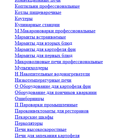
Коптильни профессиональные
Котлы пищеварочные
Коутеры
Кулинарные станции
М
Макароноварки профессиональные
Мармиты встраиваемые
Мармиты для вторых блюд
Мармиты для картофеля фри
Мармиты для первых блюд
Микроволновые печи профессиональные
Мультихолдеры
Н
Накопительные водонагреватели
Низкотемпературные печи
О
Оборудование для картофеля фри
Оборудование для пончиков кваркини
Ошиборницы
П
Пароварки промышленные
Пароконвектоматы для ресторанов
Пекарские шкафы
Перколяторы
Печи высокоскоростные
Печи для запекания картофеля