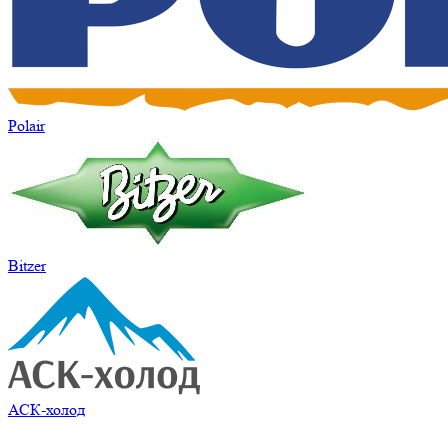
Polair
Bitzer
АСК-холод