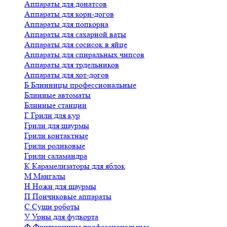
Аппараты для донатсов
Аппараты для корн-догов
Аппараты для попкорна
Аппараты для сахарной ваты
Аппараты для сосисок в яйце
Аппараты для спиральных чипсов
Аппараты для трдельников
Аппараты для хот-догов
Б
Блинницы профессиональные
Блинные автоматы
Блинные станции
Г
Грили для кур
Грили для шаурмы
Грили контактные
Грили роликовые
Грили саламандра
К
Карамелизаторы для яблок
М
Мангалы
Н
Ножи для шаурмы
П
Пончиковые аппараты
С
Суши роботы
У
Урны для фудкорта
Ф
Фритюрницы профессиональные