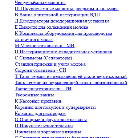
Чешуесъёмные машины
Ш
Шкуросъемные машины для рыбы и кальмара
В
Ванна длительной пастеризации ВДП
Д
Дезодораторы дезодорационная установка
Е
Емкости для охлаждения молока
К
Комплекты оборудования для производства
сливочного масла
М
Маслоизготовители - МИ
П
Пастеризационно-охладительная установка
С
Скиммеры (Сепараторы)
Станция приемки и учета молока
Сыроизготовители - СИ
Т
Танк-термос из нержавеющей стали вертикальный
Танк-термос из нержавеющей стали горизонтальный
Творогоизготовители - ТИ
Творожные ванны
К
Кассовые прилавки
Корзины для покупок в супермаркеты
Корзины для распродаж
О
Овощные и фруктовые развалы
П
Покупательские тележки
Прилавки и торговые витрины
С
Стеллажи для овощей и фруктов торговые