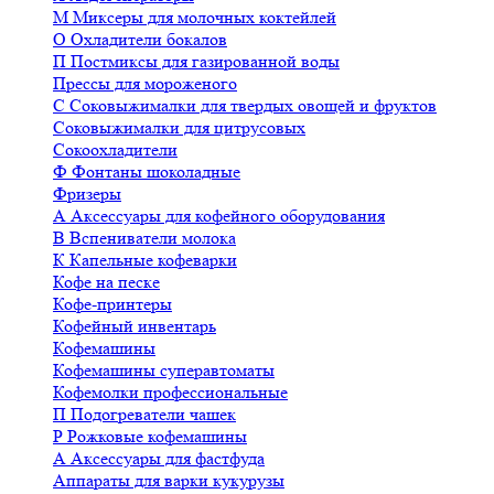
М
Миксеры для молочных коктейлей
О
Охладители бокалов
П
Постмиксы для газированной воды
Прессы для мороженого
С
Соковыжималки для твердых овощей и фруктов
Соковыжималки для цитрусовых
Сокоохладители
Ф
Фонтаны шоколадные
Фризеры
А
Аксессуары для кофейного оборудования
В
Вспениватели молока
К
Капельные кофеварки
Кофе на песке
Кофе-принтеры
Кофейный инвентарь
Кофемашины
Кофемашины суперавтоматы
Кофемолки профессиональные
П
Подогреватели чашек
Р
Рожковые кофемашины
А
Аксессуары для фастфуда
Аппараты для варки кукурузы