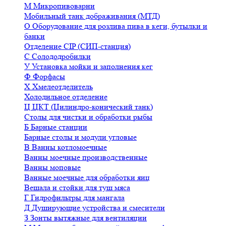
М
Микропивоварни
Мобильный танк дображивания (МТД)
О
Оборудование для розлива пива в кеги, бутылки и
банки
Отделение CIP (СИП-станция)
С
Солододробилки
У
Установка мойки и заполнения кег
Ф
Форфасы
Х
Хмелеотделитель
Холодильное отделение
Ц
ЦКТ (Цилиндро-конический танк)
Столы для чистки и обработки рыбы
Б
Барные станции
Барные столы и модули угловые
В
Ванны котломоечные
Ванны моечные производственные
Ванны моповые
Ванные моечные для обработки яиц
Вешала и стойки для туш мяса
Г
Гидрофильтры для мангала
Д
Душирующие устройства и смесители
З
Зонты вытяжные для вентиляции