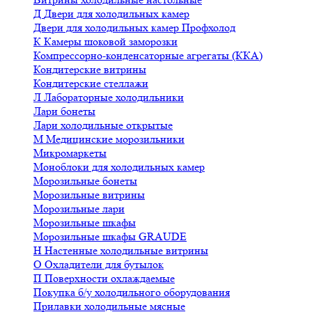
Д
Двери для холодильных камер
Двери для холодильных камер Профхолод
К
Камеры шоковой заморозки
Компрессорно-конденсаторные агрегаты (ККА)
Кондитерские витрины
Кондитерские стеллажи
Л
Лабораторные холодильники
Лари бонеты
Лари холодильные открытые
М
Медицинские морозильники
Микромаркеты
Моноблоки для холодильных камер
Морозильные бонеты
Морозильные витрины
Морозильные лари
Морозильные шкафы
Морозильные шкафы GRAUDE
Н
Настенные холодильные витрины
О
Охладители для бутылок
П
Поверхности охлаждаемые
Покупка б/у холодильного оборудования
Прилавки холодильные мясные