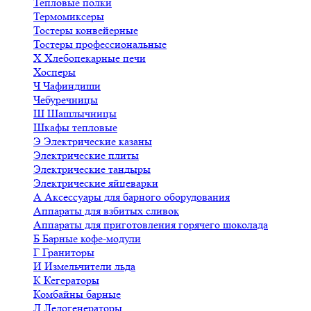
Тепловые полки
Термомиксеры
Тостеры конвейерные
Тостеры профессиональные
Х
Хлебопекарные печи
Хосперы
Ч
Чафиндиши
Чебуречницы
Ш
Шашлычницы
Шкафы тепловые
Э
Электрические казаны
Электрические плиты
Электрические тандыры
Электрические яйцеварки
А
Аксессуары для барного оборудования
Аппараты для взбитых сливок
Аппараты для приготовления горячего шоколада
Б
Барные кофе-модули
Г
Граниторы
И
Измельчители льда
К
Кегераторы
Комбайны барные
Л
Ледогенераторы