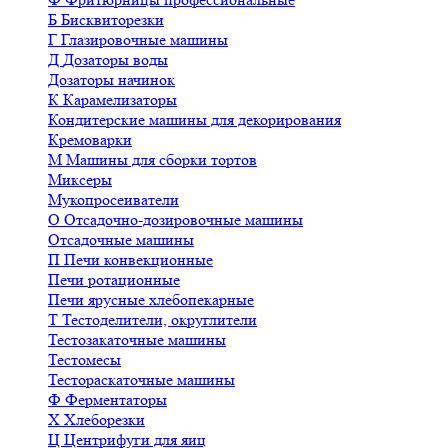
Б
Бисквиторезки
Г
Глазировочные машины
Д
Дозаторы воды
Дозаторы начинок
К
Карамелизаторы
Кондитерские машины для декорирования
Кремоварки
М
Машины для сборки тортов
Миксеры
Мукопросеиватели
О
Отсадочно-дозировочные машины
Отсадочные машины
П
Печи конвекционные
Печи ротационные
Печи ярусные хлебопекарные
Т
Тестоделители, округлители
Тестозакаточные машины
Тестомесы
Тестораскаточные машины
Ф
Ферментаторы
Х
Хлеборезки
Ц
Центрифуги для яиц