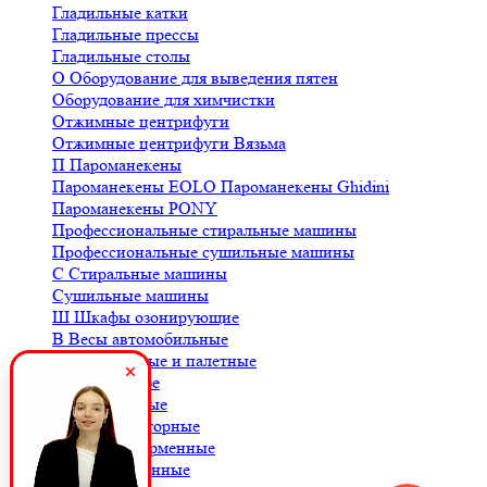
Гладильные катки
Гладильные прессы
Гладильные столы
О
Оборудование для выведения пятен
Оборудование для химчистки
Отжимные центрифуги
Отжимные центрифуги Вязьма
П
Пароманекены
Пароманекены EOLO
Пароманекены Ghidini
Пароманекены PONY
Профессиональные стиральные машины
Профессиональные сушильные машины
С
Стиральные машины
Сушильные машины
Ш
Шкафы озонирующие
В
Весы автомобильные
Весы балочные и палетные
Весы для кофе
Весы крановые
Весы лабораторные
Весы платформенные
Весы порционные