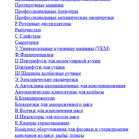
Протирочные машины
Профессиональные блендеры
Профессиональные механические овощерезки
Р
Роторные дистилляторы
Рыбочистки
С
Слайсеры
Сыротерки
У
Универсальные кухонные машины (УКМ)
Ф
Фаршемешалки
Ц
Центрифуги для молекулярной кухни
Центрифуги для сушки
Ш
Шприцы колбасные ручные
Э
Электрические овощерезки
А
Автоклавы промышленные для консервирования
Автоматические клипсаторы для колбасы
Б
Бланширователи
Блокорезки для замороженного мяса
В
Волчки для измельчения мяса
И
Инъекторы для посола мяса
К
Камеры термодымовые
Комплект оборудования для фасовки и стерилизации
консервов из мяса, рыбы, птицы