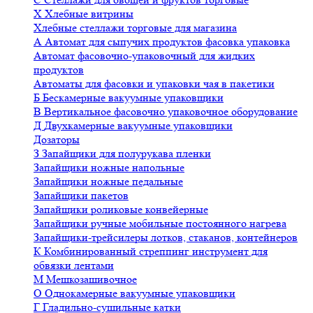
Х
Хлебные витрины
Хлебные стеллажи торговые для магазина
А
Автомат для сыпучих продуктов фасовка упаковка
Автомат фасовочно-упаковочный для жидких
продуктов
Автоматы для фасовки и упаковки чая в пакетики
Б
Бескамерные вакуумные упаковщики
В
Вертикальное фасовочно упаковочное оборудование
Д
Двухкамерные вакуумные упаковщики
Дозаторы
З
Запайщики для полурукава пленки
Запайщики ножные напольные
Запайщики ножные педальные
Запайщики пакетов
Запайщики роликовые конвейерные
Запайщики ручные мобильные постоянного нагрева
Запайщики-трейсилеры лотков, стаканов, контейнеров
К
Комбинированный стреппинг инструмент для
обвязки лентами
М
Мешкозашивочное
О
Однокамерные вакуумные упаковщики
Г
Гладильно-сушильные катки