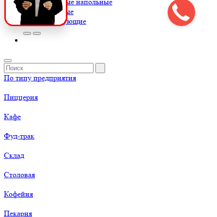
Весы товарные напольные
Весы торговые
К
Комплектующие
По типу предприятия
Пиццерия
Кафе
Фуд-трак
Склад
Столовая
Кофейня
Пекарня