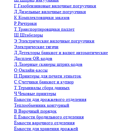
Г
Газобензиновые вилочные погрузчики
Д
Дизельные вилочные погрузчики
К
Комплектовщики заказов
Р
Ричтраки
Т
Транспортировщики паллет
Ш
Штабелеры
Э
Электрические вилочные погрузчики
Электрические тягачи
Д
Детекторы банкнот и валют автоматические
Дисплеи QR-кодов
Л
Лазерные сканеры штрих-кодов
О
Онлайн-кассы
П
Принтеры для печати этикеток
С
Счетчики банкнот и купюр
Т
Терминалы сбора данных
Ч
Чековые принтеры
Ёмкости для дрожжевого отделения
Теплообменник контурный
В
Варочный порядок
Ё
Ёмкости бродильного отделения
Ёмкости варочного отделения
Ёмкости для хранения дрожжей