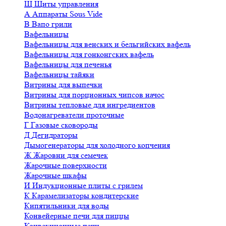
Щ
Щиты управления
А
Аппараты Sous Vide
В
Вапо грили
Вафельницы
Вафельницы для венских и бельгийских вафель
Вафельницы для гонконгских вафель
Вафельницы для печенья
Вафельницы тайяки
Витрины для выпечки
Витрины для порционных чипсов начос
Витрины тепловые для ингредиентов
Водонагреватели проточные
Г
Газовые сковороды
Д
Дегидраторы
Дымогенераторы для холодного копчения
Ж
Жаровни для семечек
Жарочные поверхности
Жарочные шкафы
И
Индукционные плиты с грилем
К
Карамелизаторы кондитерские
Кипятильники для воды
Конвейерные печи для пиццы
Конвекционные печи