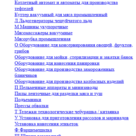
Котлетный автомат и автоматы для производства
тефтелей
Куттер вакуумный для мяса промышленный
Л
Льдогенераторы чешуйчатого льда
М
Машины укупорочные
Мясомассажеры вакуумные
Мясорубка промышленная
О
Оборудование для консервирования овощей, фруктов,
грибов
Оборудование для мойки, стерилизации и закатки банок
Оборудование для нанесения панировки
Оборудование для производства замороженных
блинчиков
Оборудование для производства колбасных изделий
П
Пельменные аппараты и минизаводы
Пилы ленточные для разделки мяса и туш
Подъемники
Прессы обвалки
Т
Тележки технологические чебурашка / китаянка
У
Установка для приготовления рассолов и маринадов
Установка нанесения этикеток
Ф
Фаршемешалка
Ш
Шприц вакуумный