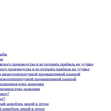
бы
ного производства и не потерять прибыль на усушке
 низкотемпературной промышленной камерой
лионная цена экономии
це?
й моноблок зимой и летом