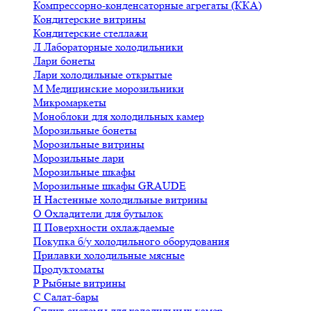
Компрессорно-конденсаторные агрегаты (ККА)
Кондитерские витрины
Кондитерские стеллажи
Л
Лабораторные холодильники
Лари бонеты
Лари холодильные открытые
М
Медицинские морозильники
Микромаркеты
Моноблоки для холодильных камер
Морозильные бонеты
Морозильные витрины
Морозильные лари
Морозильные шкафы
Морозильные шкафы GRAUDE
Н
Настенные холодильные витрины
О
Охладители для бутылок
П
Поверхности охлаждаемые
Покупка б/у холодильного оборудования
Прилавки холодильные мясные
Продуктоматы
Р
Рыбные витрины
С
Салат-бары
Сплит-системы для холодильных камер