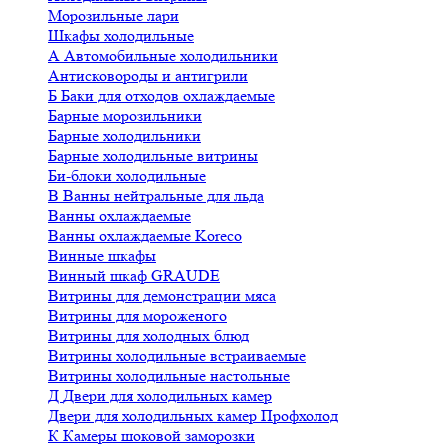
Морозильные лари
Шкафы холодильные
А
Автомобильные холодильники
Антисковороды и антигрили
Б
Баки для отходов охлаждаемые
Барные морозильники
Барные холодильники
Барные холодильные витрины
Би-блоки холодильные
В
Ванны нейтральные для льда
Ванны охлаждаемые
Ванны охлаждаемые Koreco
Винные шкафы
Винный шкаф GRAUDE
Витрины для демонстрации мяса
Витрины для мороженого
Витрины для холодных блюд
Витрины холодильные встраиваемые
Витрины холодильные настольные
Д
Двери для холодильных камер
Двери для холодильных камер Профхолод
К
Камеры шоковой заморозки