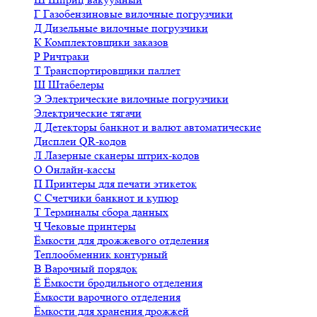
Г
Газобензиновые вилочные погрузчики
Д
Дизельные вилочные погрузчики
К
Комплектовщики заказов
Р
Ричтраки
Т
Транспортировщики паллет
Ш
Штабелеры
Э
Электрические вилочные погрузчики
Электрические тягачи
Д
Детекторы банкнот и валют автоматические
Дисплеи QR-кодов
Л
Лазерные сканеры штрих-кодов
О
Онлайн-кассы
П
Принтеры для печати этикеток
С
Счетчики банкнот и купюр
Т
Терминалы сбора данных
Ч
Чековые принтеры
Ёмкости для дрожжевого отделения
Теплообменник контурный
В
Варочный порядок
Ё
Ёмкости бродильного отделения
Ёмкости варочного отделения
Ёмкости для хранения дрожжей