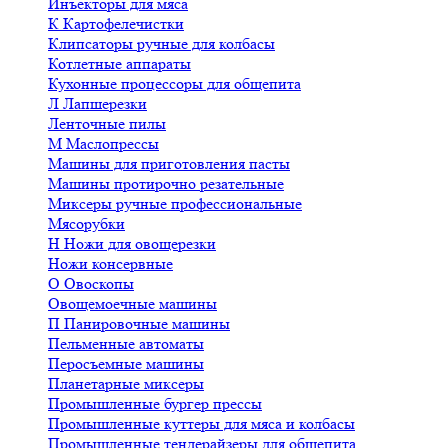
Инъекторы для мяса
К
Картофелечистки
Клипсаторы ручные для колбасы
Котлетные аппараты
Кухонные процессоры для общепита
Л
Лапшерезки
Ленточные пилы
М
Маслопрессы
Машины для приготовления пасты
Машины протирочно резательные
Миксеры ручные профессиональные
Мясорубки
Н
Ножи для овощерезки
Ножи консервные
О
Овоскопы
Овощемоечные машины
П
Панировочные машины
Пельменные автоматы
Перосъемные машины
Планетарные миксеры
Промышленные бургер прессы
Промышленные куттеры для мяса и колбасы
Промышленные тендерайзеры для общепита