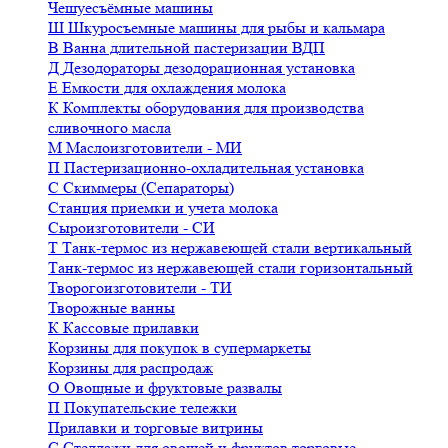
Чешуесъёмные машины
Ш
Шкуросъемные машины для рыбы и кальмара
В
Ванна длительной пастеризации ВДП
Д
Дезодораторы дезодорационная установка
Е
Емкости для охлаждения молока
К
Комплекты оборудования для производства
сливочного масла
М
Маслоизготовители - МИ
П
Пастеризационно-охладительная установка
С
Скиммеры (Сепараторы)
Станция приемки и учета молока
Сыроизготовители - СИ
Т
Танк-термос из нержавеющей стали вертикальный
Танк-термос из нержавеющей стали горизонтальный
Творогоизготовители - ТИ
Творожные ванны
К
Кассовые прилавки
Корзины для покупок в супермаркеты
Корзины для распродаж
О
Овощные и фруктовые развалы
П
Покупательские тележки
Прилавки и торговые витрины
С
Стеллажи для овощей и фруктов торговые