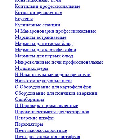
Коптильни профессиональные
Котлы пищеварочные
Коутеры
Кулинарные станции
М
Макароноварки профессиональные
Мармиты встраиваемые
Мармиты для вторых блюд
Мармиты для картофеля фри
Мармиты для первых блюд
Микроволновые печи профессиональные
Мультихолдеры
Н
Накопительные водонагреватели
Низкотемпературные печи
О
Оборудование для картофеля фри
Оборудование для пончиков кваркини
Ошиборницы
П
Пароварки промышленные
Пароконвектоматы для ресторанов
Пекарские шкафы
Перколяторы
Печи высокоскоростные
Печи для запекания картофеля