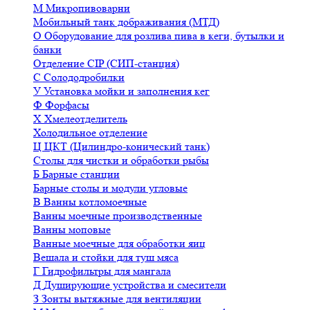
М
Микропивоварни
Мобильный танк дображивания (МТД)
О
Оборудование для розлива пива в кеги, бутылки и
банки
Отделение CIP (СИП-станция)
С
Солододробилки
У
Установка мойки и заполнения кег
Ф
Форфасы
Х
Хмелеотделитель
Холодильное отделение
Ц
ЦКТ (Цилиндро-конический танк)
Столы для чистки и обработки рыбы
Б
Барные станции
Барные столы и модули угловые
В
Ванны котломоечные
Ванны моечные производственные
Ванны моповые
Ванные моечные для обработки яиц
Вешала и стойки для туш мяса
Г
Гидрофильтры для мангала
Д
Душирующие устройства и смесители
З
Зонты вытяжные для вентиляции