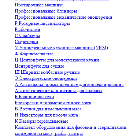
Протирочные машины
Профессиональные блендеры
Профессиональные механические овощерезки
Р
Роторные дистилляторы
Рыбочистки
С
Слайсеры
Сыротерки
У
Универсальные кухонные машины (УКМ)
Ф
Фаршемешалки
Ц
Центрифуги для молекулярной кухни
Центрифуги для сушки
Ш
Шприцы колбасные ручные
Э
Электрические овощерезки
А
Автоклавы промышленные для консервирования
Автоматические клипсаторы для колбасы
Б
Бланширователи
Блокорезки для замороженного мяса
В
Волчки для измельчения мяса
И
Инъекторы для посола мяса
К
Камеры термодымовые
Комплект оборудования для фасовки и стерилизации
консервов из мяса, рыбы, птицы