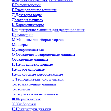
Б
Бисквиторезки
Г
Глазировочные машины
Д
Дозаторы воды
Дозаторы начинок
К
Карамелизаторы
Кондитерские машины для декорирования
Кремоварки
М
Машины для сборки тортов
Миксеры
Мукопросеиватели
О
Отсадочно-дозировочные машины
Отсадочные машины
П
Печи конвекционные
Печи ротационные
Печи ярусные хлебопекарные
Т
Тестоделители, округлители
Тестозакаточные машины
Тестомесы
Тестораскаточные машины
Ф
Ферментаторы
Х
Хлеборезки
Ц
Центрифуги для яиц