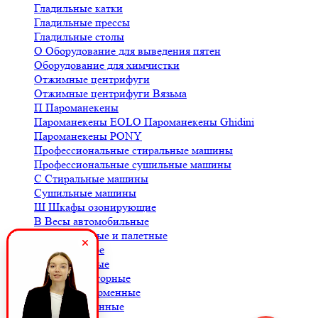
Гладильные катки
Гладильные прессы
Гладильные столы
О
Оборудование для выведения пятен
Оборудование для химчистки
Отжимные центрифуги
Отжимные центрифуги Вязьма
П
Пароманекены
Пароманекены EOLO
Пароманекены Ghidini
Пароманекены PONY
Профессиональные стиральные машины
Профессиональные сушильные машины
С
Стиральные машины
Сушильные машины
Ш
Шкафы озонирующие
В
Весы автомобильные
Весы балочные и палетные
Весы для кофе
Весы крановые
Весы лабораторные
Весы платформенные
Весы порционные