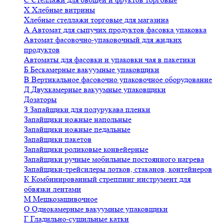
Х
Хлебные витрины
Хлебные стеллажи торговые для магазина
А
Автомат для сыпучих продуктов фасовка упаковка
Автомат фасовочно-упаковочный для жидких
продуктов
Автоматы для фасовки и упаковки чая в пакетики
Б
Бескамерные вакуумные упаковщики
В
Вертикальное фасовочно упаковочное оборудование
Д
Двухкамерные вакуумные упаковщики
Дозаторы
З
Запайщики для полурукава пленки
Запайщики ножные напольные
Запайщики ножные педальные
Запайщики пакетов
Запайщики роликовые конвейерные
Запайщики ручные мобильные постоянного нагрева
Запайщики-трейсилеры лотков, стаканов, контейнеров
К
Комбинированный стреппинг инструмент для
обвязки лентами
М
Мешкозашивочное
О
Однокамерные вакуумные упаковщики
Г
Гладильно-сушильные катки