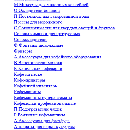
М
Миксеры для молочных коктейлей
О
Охладители бокалов
П
Постмиксы для газированной воды
Прессы для мороженого
С
Соковыжималки для твердых овощей и фруктов
Соковыжималки для цитрусовых
Сокоохладители
Ф
Фонтаны шоколадные
Фризеры
А
Аксессуары для кофейного оборудования
В
Вспениватели молока
К
Капельные кофеварки
Кофе на песке
Кофе-принтеры
Кофейный инвентарь
Кофемашины
Кофемашины суперавтоматы
Кофемолки профессиональные
П
Подогреватели чашек
Р
Рожковые кофемашины
А
Аксессуары для фастфуда
Аппараты для варки кукурузы