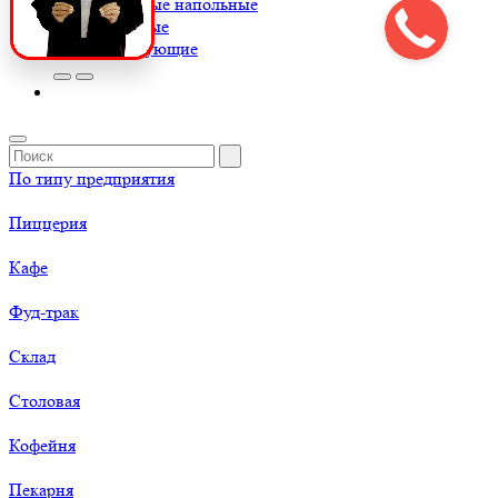
Весы товарные напольные
Весы торговые
К
Комплектующие
По типу предприятия
Пиццерия
Кафе
Фуд-трак
Склад
Столовая
Кофейня
Пекарня