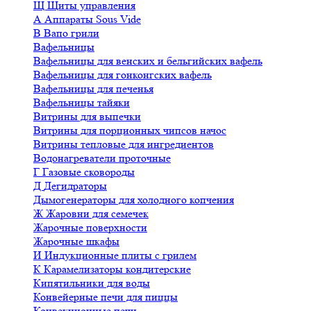
Щ
Щиты управления
А
Аппараты Sous Vide
В
Вапо грили
Вафельницы
Вафельницы для венских и бельгийских вафель
Вафельницы для гонконгских вафель
Вафельницы для печенья
Вафельницы тайяки
Витрины для выпечки
Витрины для порционных чипсов начос
Витрины тепловые для ингредиентов
Водонагреватели проточные
Г
Газовые сковороды
Д
Дегидраторы
Дымогенераторы для холодного копчения
Ж
Жаровни для семечек
Жарочные поверхности
Жарочные шкафы
И
Индукционные плиты с грилем
К
Карамелизаторы кондитерские
Кипятильники для воды
Конвейерные печи для пиццы
Конвекционные печи