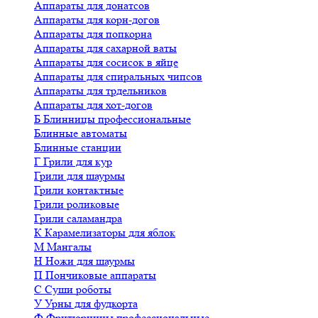
Аппараты для донатсов
Аппараты для корн-догов
Аппараты для попкорна
Аппараты для сахарной ваты
Аппараты для сосисок в яйце
Аппараты для спиральных чипсов
Аппараты для трдельников
Аппараты для хот-догов
Б
Блинницы профессиональные
Блинные автоматы
Блинные станции
Г
Грили для кур
Грили для шаурмы
Грили контактные
Грили роликовые
Грили саламандра
К
Карамелизаторы для яблок
М
Мангалы
Н
Ножи для шаурмы
П
Пончиковые аппараты
С
Суши роботы
У
Урны для фудкорта
Ф
Фритюрницы профессиональные