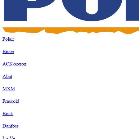
Polair
Bitzer
АСК-холод
Abat
МХМ
Frascold
Bock
Danfoss
Lu-Ve