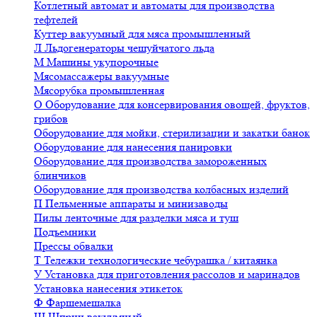
Котлетный автомат и автоматы для производства
тефтелей
Куттер вакуумный для мяса промышленный
Л
Льдогенераторы чешуйчатого льда
М
Машины укупорочные
Мясомассажеры вакуумные
Мясорубка промышленная
О
Оборудование для консервирования овощей, фруктов,
грибов
Оборудование для мойки, стерилизации и закатки банок
Оборудование для нанесения панировки
Оборудование для производства замороженных
блинчиков
Оборудование для производства колбасных изделий
П
Пельменные аппараты и минизаводы
Пилы ленточные для разделки мяса и туш
Подъемники
Прессы обвалки
Т
Тележки технологические чебурашка / китаянка
У
Установка для приготовления рассолов и маринадов
Установка нанесения этикеток
Ф
Фаршемешалка
Ш
Шприц вакуумный