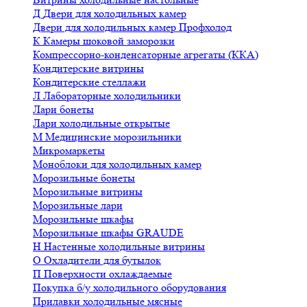
Д
Двери для холодильных камер
Двери для холодильных камер Профхолод
К
Камеры шоковой заморозки
Компрессорно-конденсаторные агрегаты (ККА)
Кондитерские витрины
Кондитерские стеллажи
Л
Лабораторные холодильники
Лари бонеты
Лари холодильные открытые
М
Медицинские морозильники
Микромаркеты
Моноблоки для холодильных камер
Морозильные бонеты
Морозильные витрины
Морозильные лари
Морозильные шкафы
Морозильные шкафы GRAUDE
Н
Настенные холодильные витрины
О
Охладители для бутылок
П
Поверхности охлаждаемые
Покупка б/у холодильного оборудования
Прилавки холодильные мясные