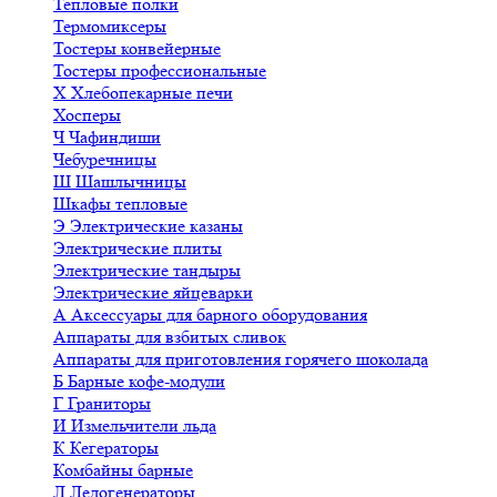
Тепловые полки
Термомиксеры
Тостеры конвейерные
Тостеры профессиональные
Х
Хлебопекарные печи
Хосперы
Ч
Чафиндиши
Чебуречницы
Ш
Шашлычницы
Шкафы тепловые
Э
Электрические казаны
Электрические плиты
Электрические тандыры
Электрические яйцеварки
А
Аксессуары для барного оборудования
Аппараты для взбитых сливок
Аппараты для приготовления горячего шоколада
Б
Барные кофе-модули
Г
Граниторы
И
Измельчители льда
К
Кегераторы
Комбайны барные
Л
Ледогенераторы