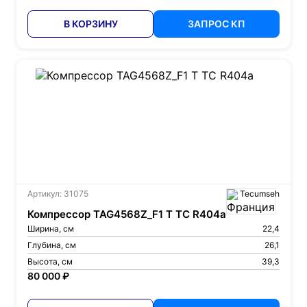
В КОРЗИНУ
ЗАПРОС КП
Артикул: 31075
Tecumseh
Компрессор TAG4568Z_F1 T TC R404a
Ширина, см
22,4
Глубина, см
26,1
Высота, см
39,3
80 000 ₽