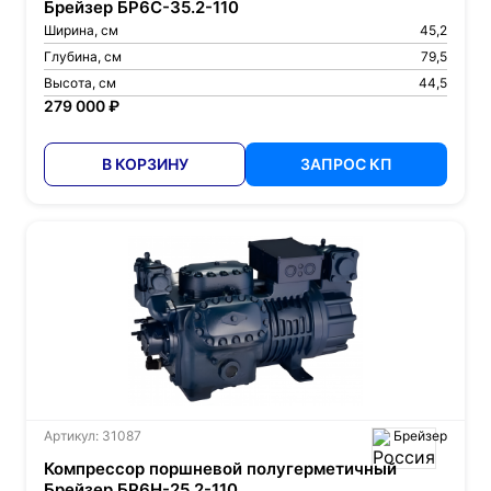
Брейзер БР6С-35.2-110
Ширина, см
45,2
Глубина, см
79,5
Высота, см
44,5
279 000 ₽
В КОРЗИНУ
ЗАПРОС КП
Артикул: 31087
Брейзер
Компрессор поршневой полугерметичный
Брейзер БР6Н-25.2-110