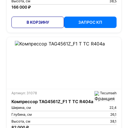
Высота, см
38,5
166 000 ₽
В КОРЗИНУ
ЗАПРОС КП
Артикул: 31078
Tecumseh
Компрессор TAG4561Z_F1 T TC R404a
Ширина, см
22,4
Глубина, см
26,1
Высота, см
38,1
82 000 ₽