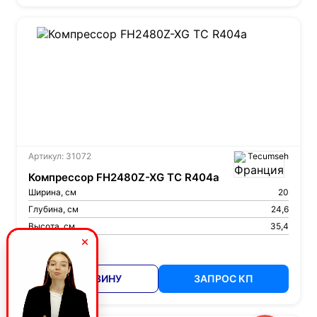
Артикул: 31072
Tecumseh
Компрессор FH2480Z-XG TC R404a
Ширина, см
20
Глубина, см
24,6
Высота, см
35,4
53 000 ₽
В КОРЗИНУ
ЗАПРОС КП