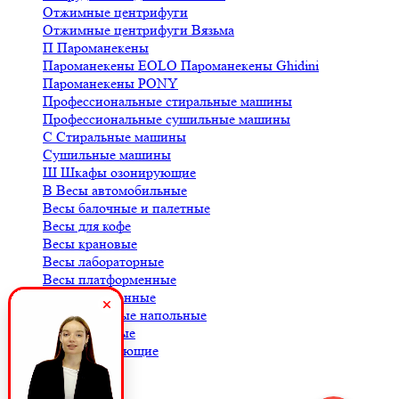
Отжимные центрифуги
Отжимные центрифуги Вязьма
П
Пароманекены
Пароманекены EOLO
Пароманекены Ghidini
Пароманекены PONY
Профессиональные стиральные машины
Профессиональные сушильные машины
С
Стиральные машины
Сушильные машины
Ш
Шкафы озонирующие
В
Весы автомобильные
Весы балочные и палетные
Весы для кофе
Весы крановые
Весы лабораторные
Весы платформенные
Весы порционные
Весы товарные напольные
Весы торговые
К
Комплектующие