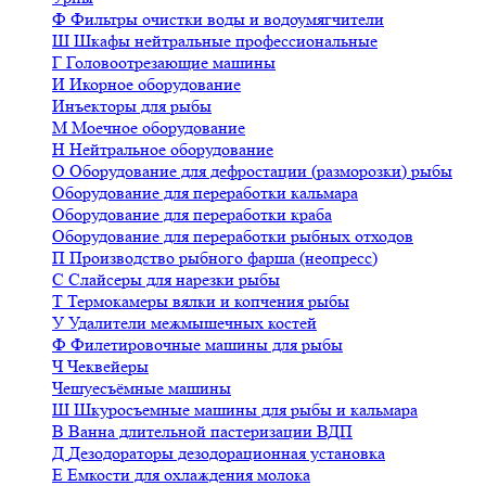
Ф
Фильтры очистки воды и водоумягчители
Ш
Шкафы нейтральные профессиональные
Г
Головоотрезающие машины
И
Икорное оборудование
Инъекторы для рыбы
М
Моечное оборудование
Н
Нейтральное оборудование
О
Оборудование для дефростации (разморозки) рыбы
Оборудование для переработки кальмара
Оборудование для переработки краба
Оборудование для переработки рыбных отходов
П
Производство рыбного фарша (неопресс)
С
Слайсеры для нарезки рыбы
Т
Термокамеры вялки и копчения рыбы
У
Удалители межмышечных костей
Ф
Филетировочные машины для рыбы
Ч
Чеквейеры
Чешуесъёмные машины
Ш
Шкуросъемные машины для рыбы и кальмара
В
Ванна длительной пастеризации ВДП
Д
Дезодораторы дезодорационная установка
Е
Емкости для охлаждения молока