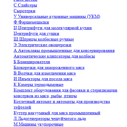
С
Слайсеры
Сыротерки
У
Универсальные кухонные машины (УКМ)
Ф
Фаршемешалки
Ц
Центрифуги для молекулярной кухни
Центрифуги для сушки
Ш
Шприцы колбасные ручные
Э
Электрические овощерезки
А
Автоклавы промышленные для консервирования
Автоматические клипсаторы для колбасы
Б
Бланширователи
Блокорезки для замороженного мяса
В
Волчки для измельчения мяса
И
Инъекторы для посола мяса
К
Камеры термодымовые
Комплект оборудования для фасовки и стерилизации
консервов из мяса, рыбы, птицы
Котлетный автомат и автоматы для производства
тефтелей
Куттер вакуумный для мяса промышленный
Л
Льдогенераторы чешуйчатого льда
М
Машины укупорочные