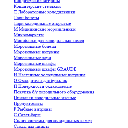
Кондитерские витрины
Кондитерские стеллажи
Л
Лабораторные холодильники
Лари бонеты
Лари холодильные открытые
М
Медицинские морозильники
Микромаркеты
Моноблоки для холодильных камер
Морозильные бонеты
Морозильные витрины
Морозильные лари
Морозильные шкафы
Морозильные шкафы GRAUDE
Н
Настенные холодильные витрины
О
Охладители для бутылок
П
Поверхности охлаждаемые
Покупка б/у холодильного оборудования
Прилавки холодильные мясные
Продуктоматы
Р
Рыбные витрины
С
Салат-бары
Сплит-системы для холодильных камер
Столы для пиццы