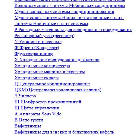
Колонные сплит-системы
Мобильные кондиционеры
Мультизональные системы кондиционирования
Мультисплит-системы
Напольно-потолочные сплит-
системы
Настенные сплит-системы
Р
Расходные материалы для холодильного оборудования
Рессиверный узел (рессивер)
У
Установки насосные
Ф
Фреон (Хладагент)
Фруктохранилища
Х
Холодильное оборудование для катков
Холодильные компрессора
Холодильные машины и агрегаты
Холодильные склады
Ц
Центральное кондиционирование
ЦХМ (Центральная холодильная машина)
Ч
Чиллера
Ш
Шокфростер промышленный
Щ
Щиты управления
А
Аппараты Sous Vide
В
Вапо грили
Вафельницы
Вафельницы для венских и бельгийских вафель