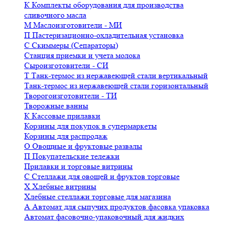
К
Комплекты оборудования для производства
сливочного масла
М
Маслоизготовители - МИ
П
Пастеризационно-охладительная установка
С
Скиммеры (Сепараторы)
Станция приемки и учета молока
Сыроизготовители - СИ
Т
Танк-термос из нержавеющей стали вертикальный
Танк-термос из нержавеющей стали горизонтальный
Творогоизготовители - ТИ
Творожные ванны
К
Кассовые прилавки
Корзины для покупок в супермаркеты
Корзины для распродаж
О
Овощные и фруктовые развалы
П
Покупательские тележки
Прилавки и торговые витрины
С
Стеллажи для овощей и фруктов торговые
Х
Хлебные витрины
Хлебные стеллажи торговые для магазина
А
Автомат для сыпучих продуктов фасовка упаковка
Автомат фасовочно-упаковочный для жидких