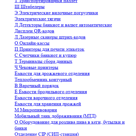
Т
Транспортировщики паллет
Ш
Штабелеры
Э
Электрические вилочные погрузчики
Электрические тягачи
Д
Детекторы банкнот и валют автоматические
Дисплеи QR-кодов
Л
Лазерные сканеры штрих-кодов
О
Онлайн-кассы
П
Принтеры для печати этикеток
С
Счетчики банкнот и купюр
Т
Терминалы сбора данных
Ч
Чековые принтеры
Ёмкости для дрожжевого отделения
Теплообменник контурный
В
Варочный порядок
Ё
Ёмкости бродильного отделения
Ёмкости варочного отделения
Ёмкости для хранения дрожжей
М
Микропивоварни
Мобильный танк дображивания (МТД)
О
Оборудование для розлива пива в кеги, бутылки и
банки
Отделение CIP (СИП-станция)