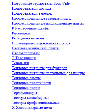
Погружные термостаты Sous Vide
Подогреватели посуды
Подогреватели тарелок
Профессиональные газовые плиты
Профессиональные индукционные плиты
Р
Расстоечные шкафы
Рисоварки
Ротационные печи
С
Сковороды опрокидывающиеся
Стеклокерамические плиты
Столы тепловые
Т
Такоячницы
Тепан-яки
Тепловые витрины для бургеров
Тепловые витрины настольные для пиццы
Тепловые лампы
Тепловые поверхности
Тепловые полки
Термомиксеры
Тостеры конвейерные
Тостеры профессиональные
Х
Хлебопекарные печи