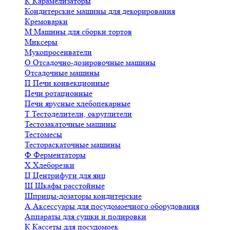
К
Карамелизаторы
Кондитерские машины для декорирования
Кремоварки
М
Машины для сборки тортов
Миксеры
Мукопросеиватели
О
Отсадочно-дозировочные машины
Отсадочные машины
П
Печи конвекционные
Печи ротационные
Печи ярусные хлебопекарные
Т
Тестоделители, округлители
Тестозакаточные машины
Тестомесы
Тестораскаточные машины
Ф
Ферментаторы
Х
Хлеборезки
Ц
Центрифуги для яиц
Ш
Шкафы расстойные
Шприцы-дозаторы кондитерские
А
Аксессуары для посудомоечного оборудования
Аппараты для сушки и полировки
К
Кассеты для посудомоек