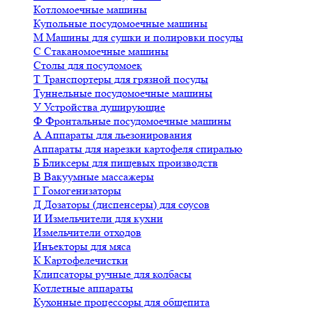
Котломоечные машины
Купольные посудомоечные машины
М
Машины для сушки и полировки посуды
С
Стаканомоечные машины
Столы для посудомоек
Т
Транспортеры для грязной посуды
Туннельные посудомоечные машины
У
Устройства душирующие
Ф
Фронтальные посудомоечные машины
А
Аппараты для льезонирования
Аппараты для нарезки картофеля спиралью
Б
Бликсеры для пищевых производств
В
Вакуумные массажеры
Г
Гомогенизаторы
Д
Дозаторы (диспенсеры) для соусов
И
Измельчители для кухни
Измельчители отходов
Инъекторы для мяса
К
Картофелечистки
Клипсаторы ручные для колбасы
Котлетные аппараты
Кухонные процессоры для общепита