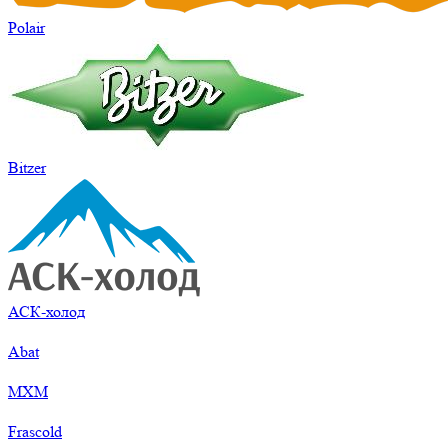
Polair
Bitzer
АСК-холод
Abat
МХМ
Frascold