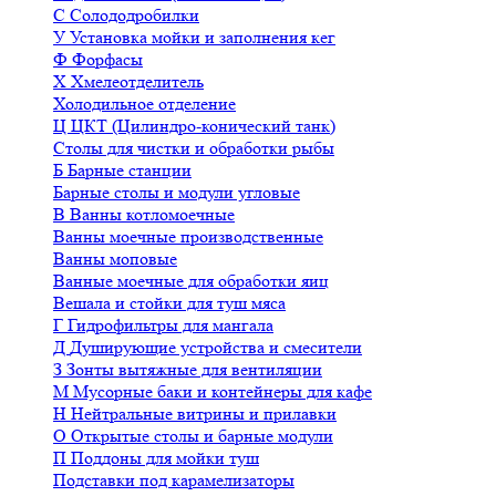
С
Солододробилки
У
Установка мойки и заполнения кег
Ф
Форфасы
Х
Хмелеотделитель
Холодильное отделение
Ц
ЦКТ (Цилиндро-конический танк)
Столы для чистки и обработки рыбы
Б
Барные станции
Барные столы и модули угловые
В
Ванны котломоечные
Ванны моечные производственные
Ванны моповые
Ванные моечные для обработки яиц
Вешала и стойки для туш мяса
Г
Гидрофильтры для мангала
Д
Душирующие устройства и смесители
З
Зонты вытяжные для вентиляции
М
Мусорные баки и контейнеры для кафе
Н
Нейтральные витрины и прилавки
О
Открытые столы и барные модули
П
Поддоны для мойки туш
Подставки под карамелизаторы