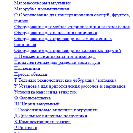
Мясомассажеры вакуумные
Мясорубка промышленная
О
Оборудование для консервирования овощей, фруктов,
грибов
Оборудование для мойки, стерилизации и закатки банок
Оборудование для нанесения панировки
Оборудование для производства замороженных
блинчиков
Оборудование для производства колбасных изделий
П
Пельменные аппараты и минизаводы
Пилы ленточные для разделки мяса и туш
Подъемники
Прессы обвалки
Т
Тележки технологические чебурашка / китаянка
У
Установка для приготовления рассолов и маринадов
Установка нанесения этикеток
Ф
Фаршемешалка
Ш
Шприц вакуумный
Г
Газобензиновые вилочные погрузчики
Д
Дизельные вилочные погрузчики
К
Комплектовщики заказов
Р
Ричтраки