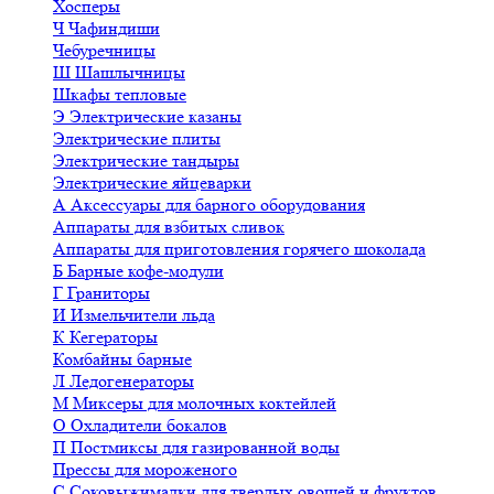
Хосперы
Ч
Чафиндиши
Чебуречницы
Ш
Шашлычницы
Шкафы тепловые
Э
Электрические казаны
Электрические плиты
Электрические тандыры
Электрические яйцеварки
А
Аксессуары для барного оборудования
Аппараты для взбитых сливок
Аппараты для приготовления горячего шоколада
Б
Барные кофе-модули
Г
Граниторы
И
Измельчители льда
К
Кегераторы
Комбайны барные
Л
Ледогенераторы
М
Миксеры для молочных коктейлей
О
Охладители бокалов
П
Постмиксы для газированной воды
Прессы для мороженого
С
Соковыжималки для твердых овощей и фруктов