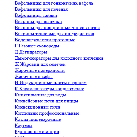
Вафельницы для гонконгских вафель
Вафельницы для печенья
Вафельницы тайяки
Витрины для выпечки
Витрины для порционных чипсов начос
Витрины тепловые для ингредиентов
Водонагреватели проточные
Г
Газовые сковороды
Д
Дегидраторы
Дымогенераторы для холодного копчения
Ж
Жаровни для семечек
Жарочные поверхности
Жарочные шкафы
И
Индукционные плиты с грилем
К
Карамелизаторы кондитерские
Кипятильники для воды
Конвейерные печи для пиццы
Конвекционные печи
Коптильни профессиональные
Котлы пищеварочные
Коутеры
Кулинарные станции