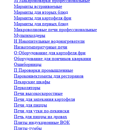
М
Макароноварки профессиональные
Мармиты встраиваемые
Мармиты для вторых блюд
Мармиты для картофеля фри
Мармиты для первых блюд
Микроволновые печи профессиональные
Мультихолдеры
Н
Накопительные водонагреватели
Низкотемпературные печи
О
Оборудование для картофеля фри
Оборудование для пончиков кваркини
Ошиборницы
П
Пароварки промышленные
Пароконвектоматы для ресторанов
Пекарские шкафы
Перколяторы
Печи высокоскоростные
Печи для запекания картофеля
Печи для пиццы
Печи для утки по-пекински
Печь для пиццы на дровах
Плиты индукционные ВОК
Плиты-тумбы