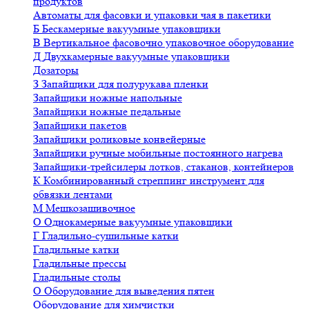
продуктов
Автоматы для фасовки и упаковки чая в пакетики
Б
Бескамерные вакуумные упаковщики
В
Вертикальное фасовочно упаковочное оборудование
Д
Двухкамерные вакуумные упаковщики
Дозаторы
З
Запайщики для полурукава пленки
Запайщики ножные напольные
Запайщики ножные педальные
Запайщики пакетов
Запайщики роликовые конвейерные
Запайщики ручные мобильные постоянного нагрева
Запайщики-трейсилеры лотков, стаканов, контейнеров
К
Комбинированный стреппинг инструмент для
обвязки лентами
М
Мешкозашивочное
О
Однокамерные вакуумные упаковщики
Г
Гладильно-сушильные катки
Гладильные катки
Гладильные прессы
Гладильные столы
О
Оборудование для выведения пятен
Оборудование для химчистки