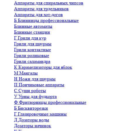
Аппараты для спиральных чипсов
Аппараты для трдельников
Аппараты для хот-догов
Б
Блинницы профессиональные
Блинные автоматы
Блинные станции
Г
Грили для кур
Грили для шаурмы
Грили контактные
Грили роликовые
Грили саламандра
К
Карамелизаторы для яблок
М
Мангалы
Н
Ножи для шаурмы
П
Пончиковые аппараты
С
Суши роботы
У
Урны для фудкорта
Ф
Фритюрницы профессиональные
Б
Бисквиторезки
Г
Глазировочные машины
Д
Дозаторы воды
Дозаторы начинок