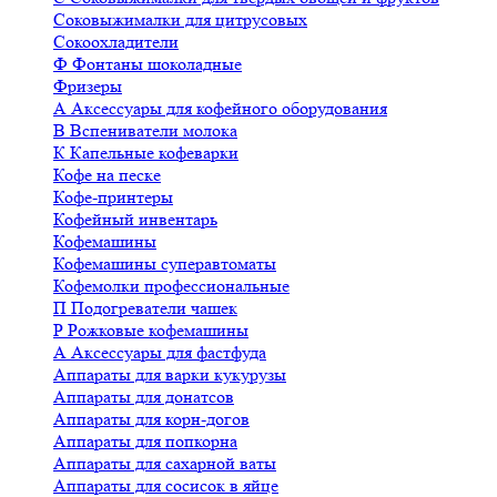
Соковыжималки для цитрусовых
Сокоохладители
Ф
Фонтаны шоколадные
Фризеры
А
Аксессуары для кофейного оборудования
В
Вспениватели молока
К
Капельные кофеварки
Кофе на песке
Кофе-принтеры
Кофейный инвентарь
Кофемашины
Кофемашины суперавтоматы
Кофемолки профессиональные
П
Подогреватели чашек
Р
Рожковые кофемашины
А
Аксессуары для фастфуда
Аппараты для варки кукурузы
Аппараты для донатсов
Аппараты для корн-догов
Аппараты для попкорна
Аппараты для сахарной ваты
Аппараты для сосисок в яйце