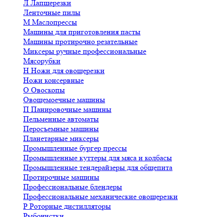
Л
Лапшерезки
Ленточные пилы
М
Маслопрессы
Машины для приготовления пасты
Машины протирочно резательные
Миксеры ручные профессиональные
Мясорубки
Н
Ножи для овощерезки
Ножи консервные
О
Овоскопы
Овощемоечные машины
П
Панировочные машины
Пельменные автоматы
Перосъемные машины
Планетарные миксеры
Промышленные бургер прессы
Промышленные куттеры для мяса и колбасы
Промышленные тендерайзеры для общепита
Протирочные машины
Профессиональные блендеры
Профессиональные механические овощерезки
Р
Роторные дистилляторы
Рыбочистки