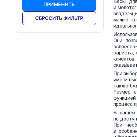
Весы для
ПРИМЕНИТЬ
и молотог
владельцы
СБРОСИТЬ ФИЛЬТР
малые ко
идеальног
Использов
Они позв
эспрессо
бариста,
клиентов.
сказывает
При выбор
имели выс
также буд
Размер п
функцией 
процесс п
В наше
по доступ
При необ
в особен