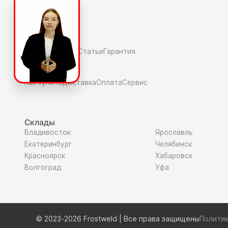
О компаниии
О нас
Полезное
Скидки и акции
Статьи
Гарантия
Покупателю
Как купить
Доставка
Оплата
Сервис
Склады
Владивосток
Ярославль
Екатеринбург
Челябинск
Красноярск
Хабаровск
Волгоград
Уфа
© 2023-2026 Frostweld | Все права защищены
Полити