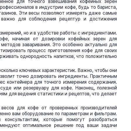
енное для точного взвешивания кофейных зерен
рофессионалов в индустрии кофе, будь то бариста,
газинов. Эти весы позволяют измерять даже самые
и важно для соблюдения рецептур и достижения
змерений, но и в удобстве работы с ингредиентами.
кофе, начиная от дозировки кофейных зерен для
методов заваривания. Это особенно актуально для
тизировать процесс приготовления кофе для своих
ерживать однородность напитков, что положительно
сколько ключевых характеристик. Важно, чтобы они
озволит точно дозировать ингредиенты. Практичным
ес контейнера для точного измерения содержания.
уде или резервуару для кофе. Наконец, полезной
ям для ведения статистики и рецептов, что делает
весов для кофе от проверенных производителей
енно вам оборудование по параметрам и фильтрам.
консультантам, которые помогут разобраться
комендуют оптимальное решение под ваши задачи