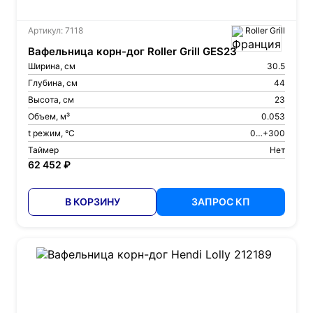
Артикул: 7118
Roller Grill
Вафельница корн-дог Roller Grill GES23
Ширина, см
30.5
Глубина, см
44
Высота, см
23
Объем, м³
0.053
t режим, °С
0…+300
Таймер
Нет
62 452 ₽
В КОРЗИНУ
ЗАПРОС КП