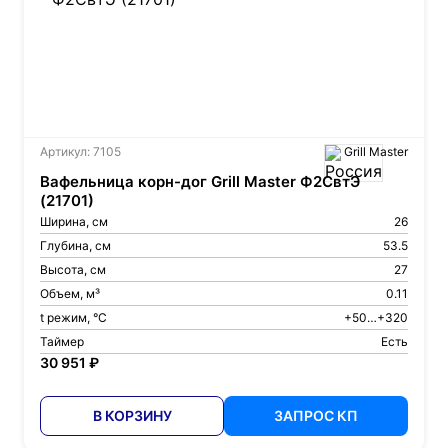
Артикул: 7105
Grill Master
Вафельница корн-дог Grill Master Ф2СвтЭ
(21701)
Ширина, см
26
Глубина, см
53.5
Высота, см
27
Объем, м³
0.11
t режим, °С
+50…+320
Таймер
Есть
30 951 ₽
В КОРЗИНУ
ЗАПРОС КП