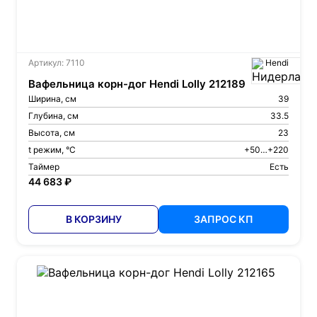
Артикул: 7110
Hendi
Вафельница корн-дог Hendi Lolly 212189
Ширина, см
39
Глубина, см
33.5
Высота, см
23
t режим, °С
+50…+220
Таймер
Есть
44 683 ₽
В КОРЗИНУ
ЗАПРОС КП