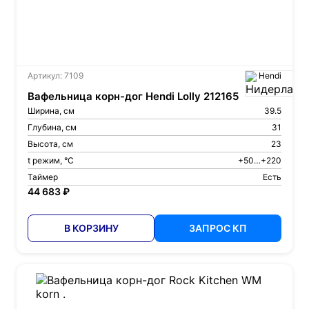
Артикул: 7109
Hendi
Вафельница корн-дог Hendi Lolly 212165
Ширина, см
39.5
Глубина, см
31
Высота, см
23
t режим, °С
+50…+220
Таймер
Есть
44 683 ₽
В КОРЗИНУ
ЗАПРОС КП