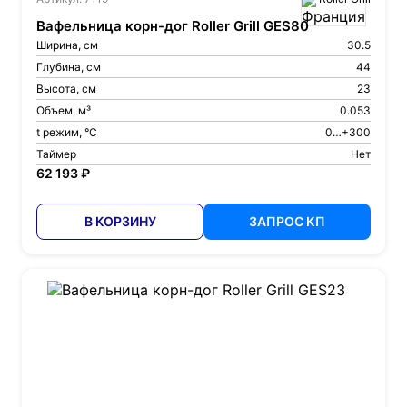
Вафельница корн-дог Roller Grill GES80
Ширина, см
30.5
Глубина, см
44
Высота, см
23
Объем, м³
0.053
t режим, °С
0…+300
Таймер
Нет
62 193 ₽
В КОРЗИНУ
ЗАПРОС КП