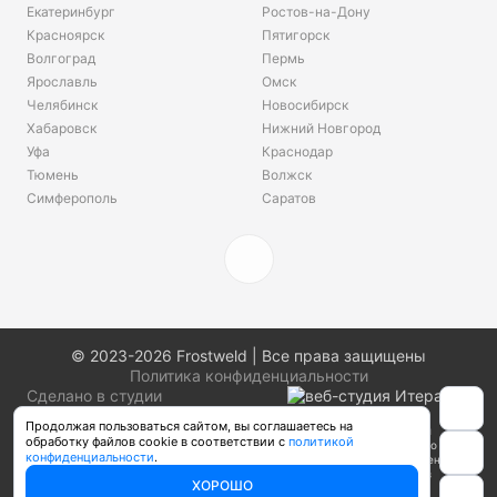
Екатеринбург
Ростов-на-Дону
Красноярск
Пятигорск
Волгоград
Пермь
Ярославль
Омск
Челябинск
Новосибирск
Хабаровск
Нижний Новгород
Уфа
Краснодар
Тюмень
Волжск
Симферополь
Саратов
© 2023-2026 Frostweld | Все права защищены
Политика конфиденциальности
Сделано в студии
Продолжая пользоваться сайтом, вы соглашаетесь на
Информация о товарах, размещенная на сайте, не является публичной
обработку файлов cookie в соответствии с
политикой
офертой, определяемой положениями Части 2 Статьи 437 Гражданского
конфиденциальности
.
кодекса Российской Федерации. Производители вправе вносить изменения в
технические характеристики, внешний вид и комплектацию товаров без
ХОРОШО
предварительного уведомления. Уточняйте характеристики у наших