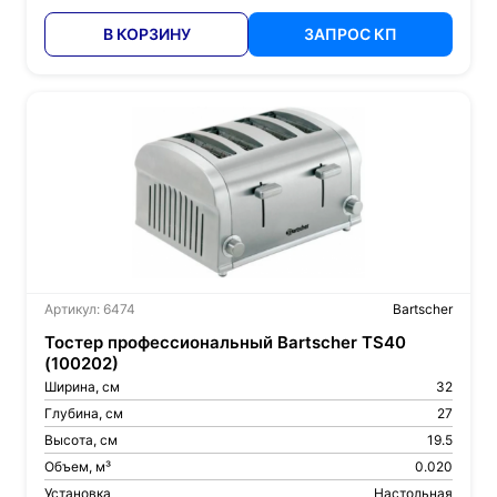
В КОРЗИНУ
ЗАПРОС КП
Артикул: 6474
Bartscher
Тостер профессиональный Bartscher TS40
(100202)
Ширина, см
32
Глубина, см
27
Высота, см
19.5
Объем, м³
0.020
Установка
Настольная