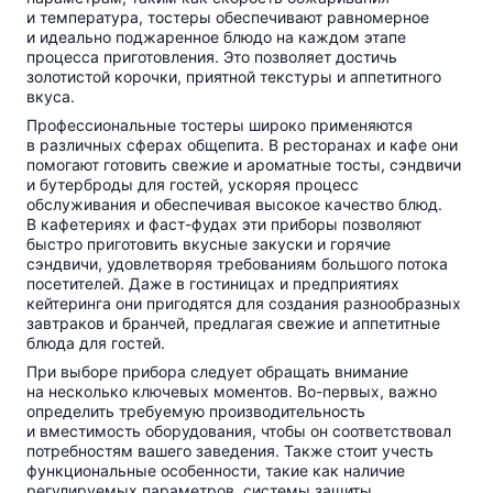
и температура, тостеры обеспечивают равномерное
и идеально поджаренное блюдо на каждом этапе
процесса приготовления. Это позволяет достичь
золотистой корочки, приятной текстуры и аппетитного
вкуса.
Профессиональные тостеры широко применяются
в различных сферах общепита. В ресторанах и кафе они
помогают готовить свежие и ароматные тосты, сэндвичи
и бутерброды для гостей, ускоряя процесс
обслуживания и обеспечивая высокое качество блюд.
В кафетериях и
фаст-фудах
эти приборы позволяют
быстро приготовить вкусные закуски и горячие
сэндвичи, удовлетворяя требованиям большого потока
посетителей. Даже в гостиницах и предприятиях
кейтеринга они пригодятся для создания разнообразных
завтраков и бранчей, предлагая свежие и аппетитные
блюда для гостей.
При выборе прибора следует обращать внимание
на несколько ключевых моментов.
Во-первых
, важно
определить требуемую производительность
и вместимость оборудования, чтобы он соответствовал
потребностям вашего заведения. Также стоит учесть
функциональные особенности, такие как наличие
регулируемых параметров, системы защиты