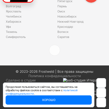
Красноярск
Пятигорск
Волгоград
Пермь
Ярославль
Омск
Челябинск
Новосибирск
Хабаровск
Нижний Новгород
Уфа
Краснодар
Тюмень
Волжск
Симферополь
Саратов
© 2023-2026 Frostweld | Все права защищены
Политика конфиденциальности
Сделано в студии
Продолжая пользоваться сайтом, вы соглашаетесь на
Информация о товарах, размещенная на сайте, не является публичной
обработку файлов cookie в соответствии с
политикой
офертой, определяемой положениями Части 2 Статьи 437 Гражданского
конфиденциальности
.
кодекса Российской Федерации. Производители вправе вносить изменения в
технические характеристики, внешний вид и комплектацию товаров без
ХОРОШО
предварительного уведомления. Уточняйте характеристики у наших
менеджеров перед оформлением заказа.