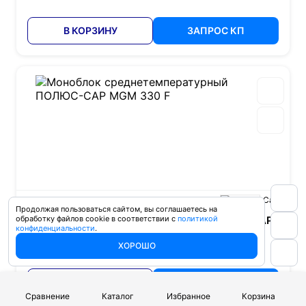
В КОРЗИНУ
ЗАПРОС КП
Артикул: 9280
Полюс Сар
Продолжая пользоваться сайтом, вы соглашаетесь на
обработку файлов cookie в соответствии с
Моноблок среднетемпературный ПОЛЮС-САР
политикой
конфиденциальности
.
MGM 330 F
247 238 ₽
ХОРОШО
В КОРЗИНУ
ЗАПРОС КП
Сравнение
Каталог
Избранное
Корзина