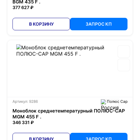
BGM 435 F .
377 627 ₽
В КОРЗИНУ
ЗАПРОС КП
Артикул: 9286
Полюс Сар
Моноблок среднетемпературный ПОЛЮС-САР
MGM 455 F .
346 331 ₽
В КОРЗИНУ
ЗАПРОС КП