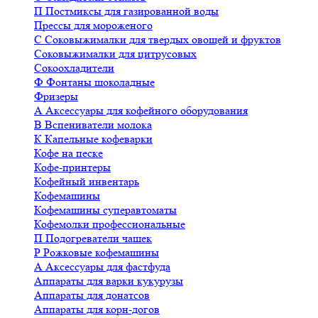
П
Постмиксы для газированной воды
Прессы для мороженого
С
Соковыжималки для твердых овощей и фруктов
Соковыжималки для цитрусовых
Сокоохладители
Ф
Фонтаны шоколадные
Фризеры
А
Аксессуары для кофейного оборудования
В
Вспениватели молока
К
Капельные кофеварки
Кофе на песке
Кофе-принтеры
Кофейный инвентарь
Кофемашины
Кофемашины суперавтоматы
Кофемолки профессиональные
П
Подогреватели чашек
Р
Рожковые кофемашины
А
Аксессуары для фастфуда
Аппараты для варки кукурузы
Аппараты для донатсов
Аппараты для корн-догов