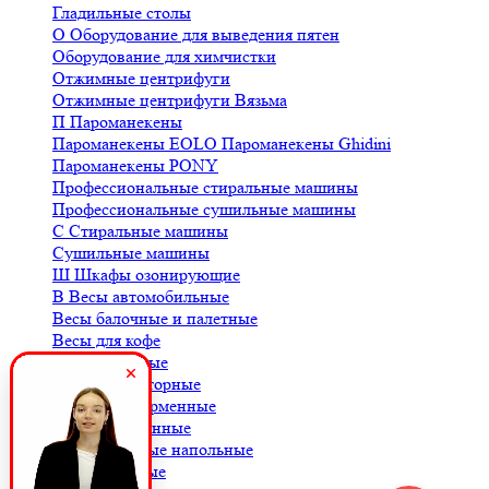
Гладильные столы
О
Оборудование для выведения пятен
Оборудование для химчистки
Отжимные центрифуги
Отжимные центрифуги Вязьма
П
Пароманекены
Пароманекены EOLO
Пароманекены Ghidini
Пароманекены PONY
Профессиональные стиральные машины
Профессиональные сушильные машины
С
Стиральные машины
Сушильные машины
Ш
Шкафы озонирующие
В
Весы автомобильные
Весы балочные и палетные
Весы для кофе
Весы крановые
Весы лабораторные
Весы платформенные
Весы порционные
Весы товарные напольные
Весы торговые