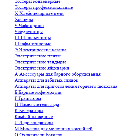
Тостеры конвейерные
Тостеры профессиональные
Х
Хлебопекарные печи
Хосперы
Ч
Чафиндиши
Чебуречницы
Ш
Шашлычницы
Шкафы тепловые
Э
Электрические казаны
Электрические плиты
Электрические тандыры
Электрические яйцеварки
А
Аксессуары для барного оборудования
Аппараты для взбитых сливок
Аппараты для приготовления горячего шоколада
Б
Барные кофе-модули
Г
Граниторы
И
Измельчители льда
К
Кегераторы
Комбайны барные
Л
Ледогенераторы
М
Миксеры для молочных коктейлей
О
Охладители бокалов