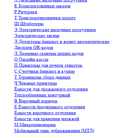
К
Комплектовщики заказов
Р
Ричтраки
Т
Транспортировщики паллет
Ш
Штабелеры
Э
Электрические вилочные погрузчики
Электрические тягачи
Д
Детекторы банкнот и валют автоматические
Дисплеи QR-кодов
Л
Лазерные сканеры штрих-кодов
О
Онлайн-кассы
П
Принтеры для печати этикеток
С
Счетчики банкнот и купюр
Т
Терминалы сбора данных
Ч
Чековые принтеры
Ёмкости для дрожжевого отделения
Теплообменник контурный
В
Варочный порядок
Ё
Ёмкости бродильного отделения
Ёмкости варочного отделения
Ёмкости для хранения дрожжей
М
Микропивоварни
Мобильный танк дображивания (МТД)