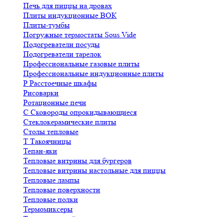
Печь для пиццы на дровах
Плиты индукционные ВОК
Плиты-тумбы
Погружные термостаты Sous Vide
Подогреватели посуды
Подогреватели тарелок
Профессиональные газовые плиты
Профессиональные индукционные плиты
Р
Расстоечные шкафы
Рисоварки
Ротационные печи
С
Сковороды опрокидывающиеся
Стеклокерамические плиты
Столы тепловые
Т
Такоячницы
Тепан-яки
Тепловые витрины для бургеров
Тепловые витрины настольные для пиццы
Тепловые лампы
Тепловые поверхности
Тепловые полки
Термомиксеры