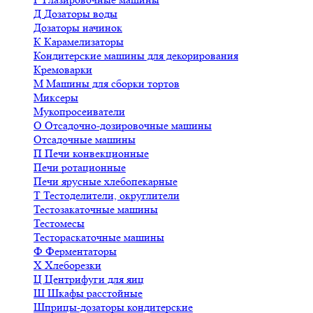
Д
Дозаторы воды
Дозаторы начинок
К
Карамелизаторы
Кондитерские машины для декорирования
Кремоварки
М
Машины для сборки тортов
Миксеры
Мукопросеиватели
О
Отсадочно-дозировочные машины
Отсадочные машины
П
Печи конвекционные
Печи ротационные
Печи ярусные хлебопекарные
Т
Тестоделители, округлители
Тестозакаточные машины
Тестомесы
Тестораскаточные машины
Ф
Ферментаторы
Х
Хлеборезки
Ц
Центрифуги для яиц
Ш
Шкафы расстойные
Шприцы-дозаторы кондитерские