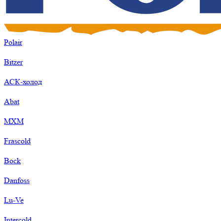
Polair
Bitzer
АСК-холод
Abat
МХМ
Frascold
Bock
Danfoss
Lu-Ve
Intercold