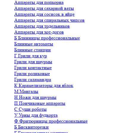
Аппараты для попкорна
Аппараты для сахарной ваты
Аппараты для сосисок в яйце
Аппараты для спиральных чипсов
Аппараты для трдельников
Аппараты для хот-догов
Б
Блинницы профессиональные
Блинные автоматы
Блинные станции
Г
Грили для кур
Грили для шаурмы
Грили контактные
Грили роликовые
Грили саламандра
К
Карамелизаторы для яблок
М
Мангалы
Н
Ножи для шаурмы
П
Пончиковые аппараты
С
Суши роботы
У
Урны для фудкорта
Ф
Фритюрницы профессиональные
Б
Бисквиторезки
Г
Глазировочные машины