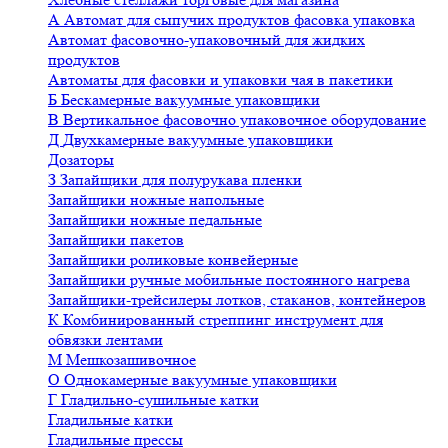
А
Автомат для сыпучих продуктов фасовка упаковка
Автомат фасовочно-упаковочный для жидких
продуктов
Автоматы для фасовки и упаковки чая в пакетики
Б
Бескамерные вакуумные упаковщики
В
Вертикальное фасовочно упаковочное оборудование
Д
Двухкамерные вакуумные упаковщики
Дозаторы
З
Запайщики для полурукава пленки
Запайщики ножные напольные
Запайщики ножные педальные
Запайщики пакетов
Запайщики роликовые конвейерные
Запайщики ручные мобильные постоянного нагрева
Запайщики-трейсилеры лотков, стаканов, контейнеров
К
Комбинированный стреппинг инструмент для
обвязки лентами
М
Мешкозашивочное
О
Однокамерные вакуумные упаковщики
Г
Гладильно-сушильные катки
Гладильные катки
Гладильные прессы