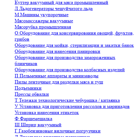
Куттер вакуумный для мяса промышленный
Л
Льдогенераторы чешуйчатого льда
М
Машины укупорочные
Мясомассажеры вакуумные
Мясорубка промышленная
О
Оборудование для консервирования овощей, фруктов,
грибов
Оборудование для мойки, стерилизации и закатки банок
Оборудование для нанесения панировки
Оборудование для производства замороженных
блинчиков
Оборудование для производства колбасных изделий
П
Пельменные аппараты и минизаводы
Пилы ленточные для разделки мяса и туш
Подъемники
Прессы обвалки
Т
Тележки технологические чебурашка / китаянка
У
Установка для приготовления рассолов и маринадов
Установка нанесения этикеток
Ф
Фаршемешалка
Ш
Шприц вакуумный
Г
Газобензиновые вилочные погрузчики
Д
Дизельные вилочные погрузчики