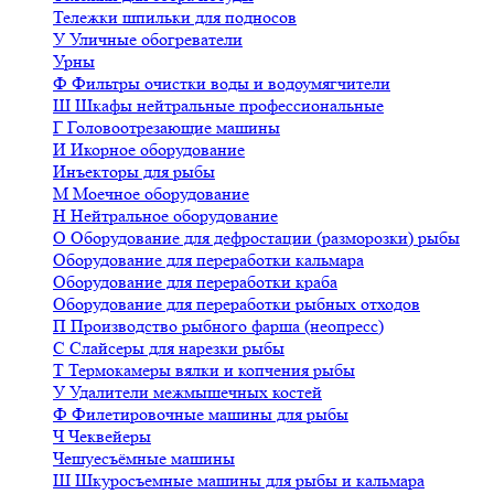
Тележки шпильки для подносов
У
Уличные обогреватели
Урны
Ф
Фильтры очистки воды и водоумягчители
Ш
Шкафы нейтральные профессиональные
Г
Головоотрезающие машины
И
Икорное оборудование
Инъекторы для рыбы
М
Моечное оборудование
Н
Нейтральное оборудование
О
Оборудование для дефростации (разморозки) рыбы
Оборудование для переработки кальмара
Оборудование для переработки краба
Оборудование для переработки рыбных отходов
П
Производство рыбного фарша (неопресс)
С
Слайсеры для нарезки рыбы
Т
Термокамеры вялки и копчения рыбы
У
Удалители межмышечных костей
Ф
Филетировочные машины для рыбы
Ч
Чеквейеры
Чешуесъёмные машины
Ш
Шкуросъемные машины для рыбы и кальмара