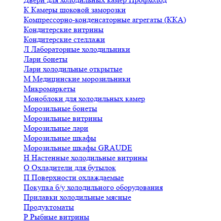
К
Камеры шоковой заморозки
Компрессорно-конденсаторные агрегаты (ККА)
Кондитерские витрины
Кондитерские стеллажи
Л
Лабораторные холодильники
Лари бонеты
Лари холодильные открытые
М
Медицинские морозильники
Микромаркеты
Моноблоки для холодильных камер
Морозильные бонеты
Морозильные витрины
Морозильные лари
Морозильные шкафы
Морозильные шкафы GRAUDE
Н
Настенные холодильные витрины
О
Охладители для бутылок
П
Поверхности охлаждаемые
Покупка б/у холодильного оборудования
Прилавки холодильные мясные
Продуктоматы
Р
Рыбные витрины