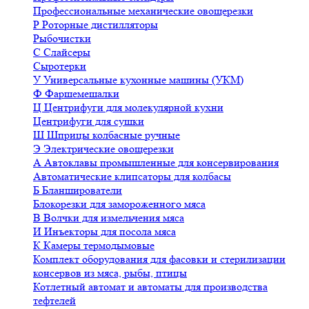
Профессиональные механические овощерезки
Р
Роторные дистилляторы
Рыбочистки
С
Слайсеры
Сыротерки
У
Универсальные кухонные машины (УКМ)
Ф
Фаршемешалки
Ц
Центрифуги для молекулярной кухни
Центрифуги для сушки
Ш
Шприцы колбасные ручные
Э
Электрические овощерезки
А
Автоклавы промышленные для консервирования
Автоматические клипсаторы для колбасы
Б
Бланширователи
Блокорезки для замороженного мяса
В
Волчки для измельчения мяса
И
Инъекторы для посола мяса
К
Камеры термодымовые
Комплект оборудования для фасовки и стерилизации
консервов из мяса, рыбы, птицы
Котлетный автомат и автоматы для производства
тефтелей