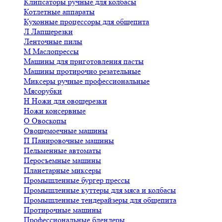
Клипсаторы ручные для колбасы
Котлетные аппараты
Кухонные процессоры для общепита
Л
Лапшерезки
Ленточные пилы
М
Маслопрессы
Машины для приготовления пасты
Машины протирочно резательные
Миксеры ручные профессиональные
Мясорубки
Н
Ножи для овощерезки
Ножи консервные
О
Овоскопы
Овощемоечные машины
П
Панировочные машины
Пельменные автоматы
Перосъемные машины
Планетарные миксеры
Промышленные бургер прессы
Промышленные куттеры для мяса и колбасы
Промышленные тендерайзеры для общепита
Протирочные машины
Профессиональные блендеры