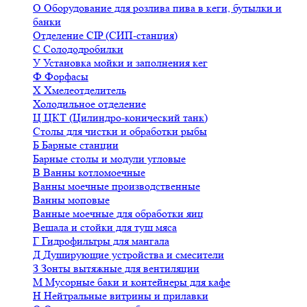
О
Оборудование для розлива пива в кеги, бутылки и
банки
Отделение CIP (СИП-станция)
С
Солододробилки
У
Установка мойки и заполнения кег
Ф
Форфасы
Х
Хмелеотделитель
Холодильное отделение
Ц
ЦКТ (Цилиндро-конический танк)
Столы для чистки и обработки рыбы
Б
Барные станции
Барные столы и модули угловые
В
Ванны котломоечные
Ванны моечные производственные
Ванны моповые
Ванные моечные для обработки яиц
Вешала и стойки для туш мяса
Г
Гидрофильтры для мангала
Д
Душирующие устройства и смесители
З
Зонты вытяжные для вентиляции
М
Мусорные баки и контейнеры для кафе
Н
Нейтральные витрины и прилавки