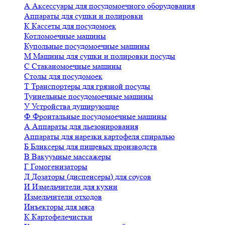
А
Аксессуары для посудомоечного оборудования
Аппараты для сушки и полировки
К
Кассеты для посудомоек
Котломоечные машины
Купольные посудомоечные машины
М
Машины для сушки и полировки посуды
С
Стаканомоечные машины
Столы для посудомоек
Т
Транспортеры для грязной посуды
Туннельные посудомоечные машины
У
Устройства душирующие
Ф
Фронтальные посудомоечные машины
А
Аппараты для льезонирования
Аппараты для нарезки картофеля спиралью
Б
Бликсеры для пищевых производств
В
Вакуумные массажеры
Г
Гомогенизаторы
Д
Дозаторы (диспенсеры) для соусов
И
Измельчители для кухни
Измельчители отходов
Инъекторы для мяса
К
Картофелечистки