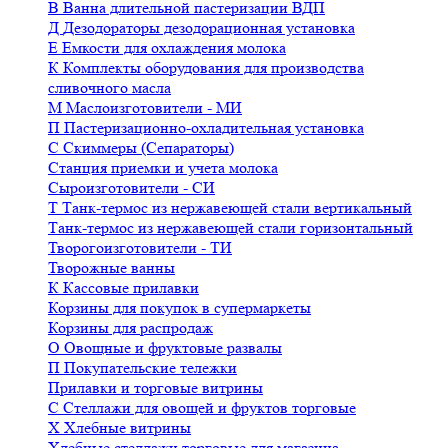
В
Ванна длительной пастеризации ВДП
Д
Дезодораторы дезодорационная установка
Е
Емкости для охлаждения молока
К
Комплекты оборудования для производства
сливочного масла
М
Маслоизготовители - МИ
П
Пастеризационно-охладительная установка
С
Скиммеры (Сепараторы)
Станция приемки и учета молока
Сыроизготовители - СИ
Т
Танк-термос из нержавеющей стали вертикальный
Танк-термос из нержавеющей стали горизонтальный
Творогоизготовители - ТИ
Творожные ванны
К
Кассовые прилавки
Корзины для покупок в супермаркеты
Корзины для распродаж
О
Овощные и фруктовые развалы
П
Покупательские тележки
Прилавки и торговые витрины
С
Стеллажи для овощей и фруктов торговые
Х
Хлебные витрины
Хлебные стеллажи торговые для магазина