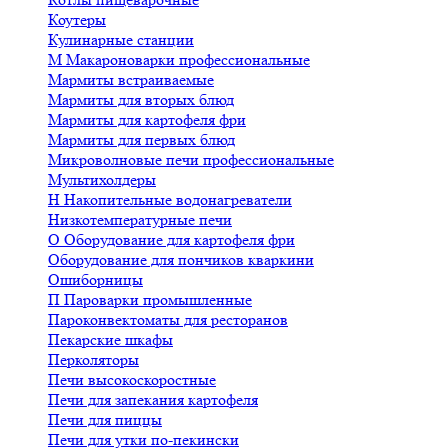
Коутеры
Кулинарные станции
М
Макароноварки профессиональные
Мармиты встраиваемые
Мармиты для вторых блюд
Мармиты для картофеля фри
Мармиты для первых блюд
Микроволновые печи профессиональные
Мультихолдеры
Н
Накопительные водонагреватели
Низкотемпературные печи
О
Оборудование для картофеля фри
Оборудование для пончиков кваркини
Ошиборницы
П
Пароварки промышленные
Пароконвектоматы для ресторанов
Пекарские шкафы
Перколяторы
Печи высокоскоростные
Печи для запекания картофеля
Печи для пиццы
Печи для утки по-пекински