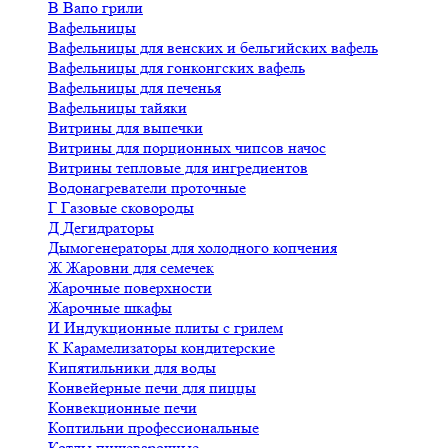
В
Вапо грили
Вафельницы
Вафельницы для венских и бельгийских вафель
Вафельницы для гонконгских вафель
Вафельницы для печенья
Вафельницы тайяки
Витрины для выпечки
Витрины для порционных чипсов начос
Витрины тепловые для ингредиентов
Водонагреватели проточные
Г
Газовые сковороды
Д
Дегидраторы
Дымогенераторы для холодного копчения
Ж
Жаровни для семечек
Жарочные поверхности
Жарочные шкафы
И
Индукционные плиты с грилем
К
Карамелизаторы кондитерские
Кипятильники для воды
Конвейерные печи для пиццы
Конвекционные печи
Коптильни профессиональные
Котлы пищеварочные