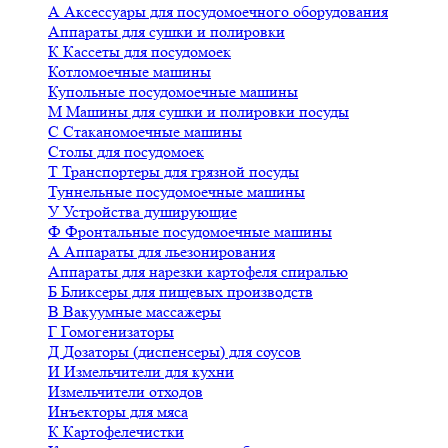
А
Аксессуары для посудомоечного оборудования
Аппараты для сушки и полировки
К
Кассеты для посудомоек
Котломоечные машины
Купольные посудомоечные машины
М
Машины для сушки и полировки посуды
С
Стаканомоечные машины
Столы для посудомоек
Т
Транспортеры для грязной посуды
Туннельные посудомоечные машины
У
Устройства душирующие
Ф
Фронтальные посудомоечные машины
А
Аппараты для льезонирования
Аппараты для нарезки картофеля спиралью
Б
Бликсеры для пищевых производств
В
Вакуумные массажеры
Г
Гомогенизаторы
Д
Дозаторы (диспенсеры) для соусов
И
Измельчители для кухни
Измельчители отходов
Инъекторы для мяса
К
Картофелечистки