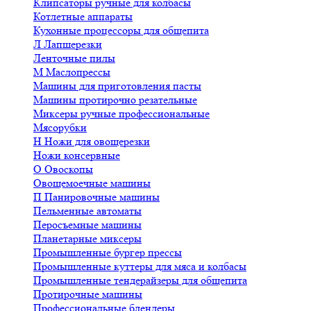
Клипсаторы ручные для колбасы
Котлетные аппараты
Кухонные процессоры для общепита
Л
Лапшерезки
Ленточные пилы
М
Маслопрессы
Машины для приготовления пасты
Машины протирочно резательные
Миксеры ручные профессиональные
Мясорубки
Н
Ножи для овощерезки
Ножи консервные
О
Овоскопы
Овощемоечные машины
П
Панировочные машины
Пельменные автоматы
Перосъемные машины
Планетарные миксеры
Промышленные бургер прессы
Промышленные куттеры для мяса и колбасы
Промышленные тендерайзеры для общепита
Протирочные машины
Профессиональные блендеры