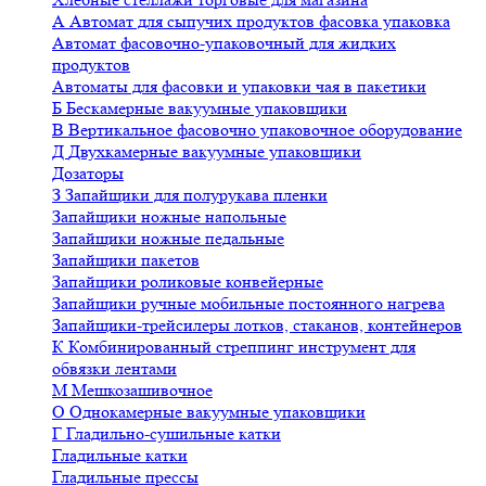
А
Автомат для сыпучих продуктов фасовка упаковка
Автомат фасовочно-упаковочный для жидких
продуктов
Автоматы для фасовки и упаковки чая в пакетики
Б
Бескамерные вакуумные упаковщики
В
Вертикальное фасовочно упаковочное оборудование
Д
Двухкамерные вакуумные упаковщики
Дозаторы
З
Запайщики для полурукава пленки
Запайщики ножные напольные
Запайщики ножные педальные
Запайщики пакетов
Запайщики роликовые конвейерные
Запайщики ручные мобильные постоянного нагрева
Запайщики-трейсилеры лотков, стаканов, контейнеров
К
Комбинированный стреппинг инструмент для
обвязки лентами
М
Мешкозашивочное
О
Однокамерные вакуумные упаковщики
Г
Гладильно-сушильные катки
Гладильные катки
Гладильные прессы