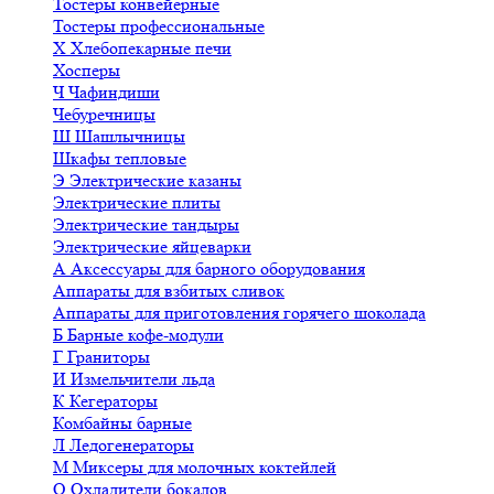
Тостеры конвейерные
Тостеры профессиональные
Х
Хлебопекарные печи
Хосперы
Ч
Чафиндиши
Чебуречницы
Ш
Шашлычницы
Шкафы тепловые
Э
Электрические казаны
Электрические плиты
Электрические тандыры
Электрические яйцеварки
А
Аксессуары для барного оборудования
Аппараты для взбитых сливок
Аппараты для приготовления горячего шоколада
Б
Барные кофе-модули
Г
Граниторы
И
Измельчители льда
К
Кегераторы
Комбайны барные
Л
Ледогенераторы
М
Миксеры для молочных коктейлей
О
Охладители бокалов