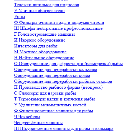
Тележки шпильки для подносов
У
Уличные обогреватели
Урны
Ф
Фильтры очистки воды и водоумягчители
Ш
Шкафы нейтральные профессиональные
Г
Головоотрезающие машины
И
Икорное оборудование
Инъекторы для рыбы
М
Моечное оборудование
Н
Нейтральное оборудование
О
Оборудование для дефростации (разморозки) рыбы
Оборудование для переработки кальмара
Оборудование для переработки краба
Оборудование для переработки рыбных отходов
П
Производство рыбного фарша (неопресс)
С
Слайсеры для нарезки рыбы
Т
Термокамеры вялки и копчения рыбы
У
Удалители межмышечных костей
Ф
Филетировочные машины для рыбы
Ч
Чеквейеры
Чешуесъёмные машины
Ш
Шкуросъемные машины для рыбы и кальмара