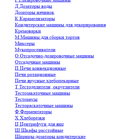
Д
Дозаторы воды
Дозаторы начинок
К
Карамелизаторы
Кондитерские машины для декорирования
Кремоварки
М
Машины для сборки тортов
Миксеры
Мукопросеиватели
О
Отсадочно-дозировочные машины
Отсадочные машины
П
Печи конвекционные
Печи ротационные
Печи ярусные хлебопекарные
Т
Тестоделители, округлители
Тестозакаточные машины
Тестомесы
Тестораскаточные машины
Ф
Ферментаторы
Х
Хлеборезки
Ц
Центрифуги для яиц
Ш
Шкафы расстойные
Шприцы-дозаторы кондитерские