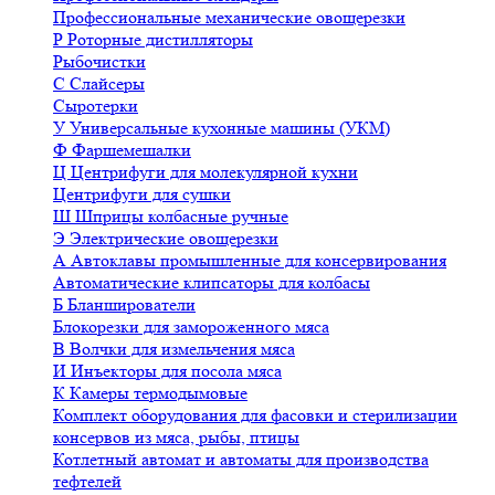
Профессиональные механические овощерезки
Р
Роторные дистилляторы
Рыбочистки
С
Слайсеры
Сыротерки
У
Универсальные кухонные машины (УКМ)
Ф
Фаршемешалки
Ц
Центрифуги для молекулярной кухни
Центрифуги для сушки
Ш
Шприцы колбасные ручные
Э
Электрические овощерезки
А
Автоклавы промышленные для консервирования
Автоматические клипсаторы для колбасы
Б
Бланширователи
Блокорезки для замороженного мяса
В
Волчки для измельчения мяса
И
Инъекторы для посола мяса
К
Камеры термодымовые
Комплект оборудования для фасовки и стерилизации
консервов из мяса, рыбы, птицы
Котлетный автомат и автоматы для производства
тефтелей