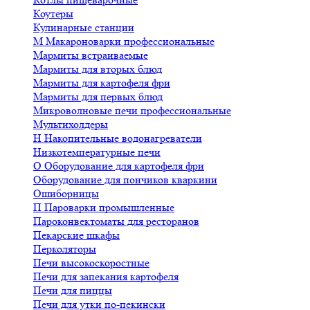
Коутеры
Кулинарные станции
М
Макароноварки профессиональные
Мармиты встраиваемые
Мармиты для вторых блюд
Мармиты для картофеля фри
Мармиты для первых блюд
Микроволновые печи профессиональные
Мультихолдеры
Н
Накопительные водонагреватели
Низкотемпературные печи
О
Оборудование для картофеля фри
Оборудование для пончиков кваркини
Ошиборницы
П
Пароварки промышленные
Пароконвектоматы для ресторанов
Пекарские шкафы
Перколяторы
Печи высокоскоростные
Печи для запекания картофеля
Печи для пиццы
Печи для утки по-пекински