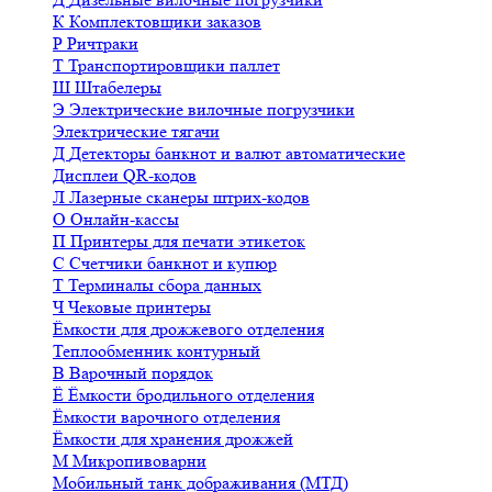
К
Комплектовщики заказов
Р
Ричтраки
Т
Транспортировщики паллет
Ш
Штабелеры
Э
Электрические вилочные погрузчики
Электрические тягачи
Д
Детекторы банкнот и валют автоматические
Дисплеи QR-кодов
Л
Лазерные сканеры штрих-кодов
О
Онлайн-кассы
П
Принтеры для печати этикеток
С
Счетчики банкнот и купюр
Т
Терминалы сбора данных
Ч
Чековые принтеры
Ёмкости для дрожжевого отделения
Теплообменник контурный
В
Варочный порядок
Ё
Ёмкости бродильного отделения
Ёмкости варочного отделения
Ёмкости для хранения дрожжей
М
Микропивоварни
Мобильный танк дображивания (МТД)