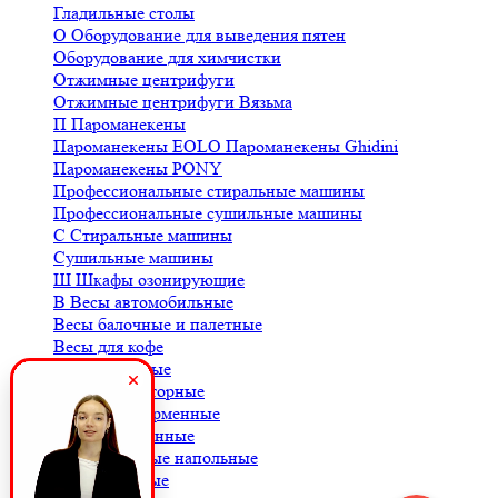
Гладильные столы
О
Оборудование для выведения пятен
Оборудование для химчистки
Отжимные центрифуги
Отжимные центрифуги Вязьма
П
Пароманекены
Пароманекены EOLO
Пароманекены Ghidini
Пароманекены PONY
Профессиональные стиральные машины
Профессиональные сушильные машины
С
Стиральные машины
Сушильные машины
Ш
Шкафы озонирующие
В
Весы автомобильные
Весы балочные и палетные
Весы для кофе
Весы крановые
Весы лабораторные
Весы платформенные
Весы порционные
Весы товарные напольные
Весы торговые