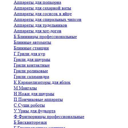
Аппараты для попкорна
Аппараты для сахарной ваты
Аппараты для сосисок в яйце
Аппараты для спиральных чипсов
Аппараты для трдельников
Аппараты для хот-догов
Б
Блинницы профессиональные
Блинные автоматы
Блинные станции
Г
Грили для кур
Грили для шаурмы
Грили контактные
Грили роликовые
Грили саламандра
К
Карамелизаторы для яблок
М
Мангалы
Н
Ножи для шаурмы
П
Пончиковые аппараты
С
Суши роботы
У
Урны для фудкорта
Ф
Фритюрницы профессиональные
Б
Бисквиторезки
Г
Глазировочные машины