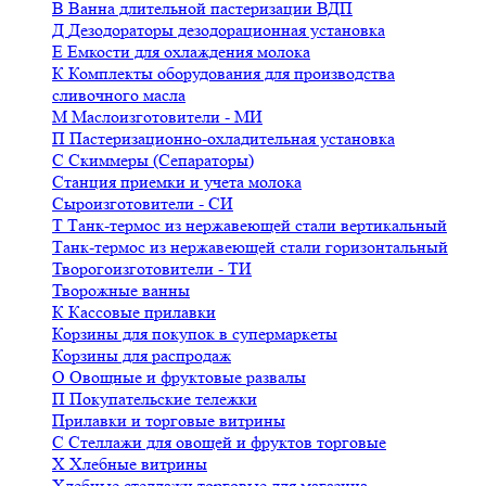
В
Ванна длительной пастеризации ВДП
Д
Дезодораторы дезодорационная установка
Е
Емкости для охлаждения молока
К
Комплекты оборудования для производства
сливочного масла
М
Маслоизготовители - МИ
П
Пастеризационно-охладительная установка
С
Скиммеры (Сепараторы)
Станция приемки и учета молока
Сыроизготовители - СИ
Т
Танк-термос из нержавеющей стали вертикальный
Танк-термос из нержавеющей стали горизонтальный
Творогоизготовители - ТИ
Творожные ванны
К
Кассовые прилавки
Корзины для покупок в супермаркеты
Корзины для распродаж
О
Овощные и фруктовые развалы
П
Покупательские тележки
Прилавки и торговые витрины
С
Стеллажи для овощей и фруктов торговые
Х
Хлебные витрины
Хлебные стеллажи торговые для магазина