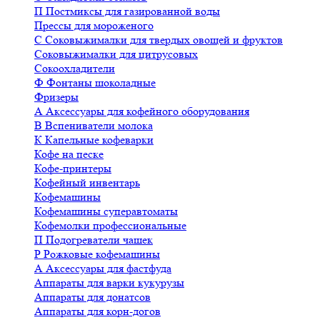
П
Постмиксы для газированной воды
Прессы для мороженого
С
Соковыжималки для твердых овощей и фруктов
Соковыжималки для цитрусовых
Сокоохладители
Ф
Фонтаны шоколадные
Фризеры
А
Аксессуары для кофейного оборудования
В
Вспениватели молока
К
Капельные кофеварки
Кофе на песке
Кофе-принтеры
Кофейный инвентарь
Кофемашины
Кофемашины суперавтоматы
Кофемолки профессиональные
П
Подогреватели чашек
Р
Рожковые кофемашины
А
Аксессуары для фастфуда
Аппараты для варки кукурузы
Аппараты для донатсов
Аппараты для корн-догов