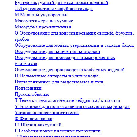
Куттер вакуумный для мяса промышленный
Л
Льдогенераторы чешуйчатого льда
М
Машины укупорочные
Мясомассажеры вакуумные
Мясорубка промышленная
О
Оборудование для консервирования овощей, фруктов,
грибов
Оборудование для мойки, стерилизации и закатки банок
Оборудование для нанесения панировки
Оборудование для производства замороженных
блинчиков
Оборудование для производства колбасных изделий
П
Пельменные аппараты и минизаводы
Пилы ленточные для разделки мяса и туш
Подъемники
Прессы обвалки
Т
Тележки технологические чебурашка / китаянка
У
Установка для приготовления рассолов и маринадов
Установка нанесения этикеток
Ф
Фаршемешалка
Ш
Шприц вакуумный
Г
Газобензиновые вилочные погрузчики
Д
Дизельные вилочные погрузчики