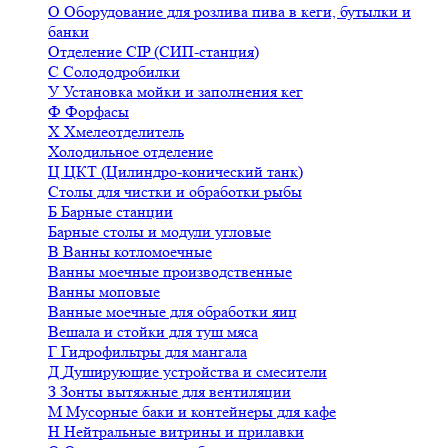
О
Оборудование для розлива пива в кеги, бутылки и
банки
Отделение CIP (СИП-станция)
С
Солододробилки
У
Установка мойки и заполнения кег
Ф
Форфасы
Х
Хмелеотделитель
Холодильное отделение
Ц
ЦКТ (Цилиндро-конический танк)
Столы для чистки и обработки рыбы
Б
Барные станции
Барные столы и модули угловые
В
Ванны котломоечные
Ванны моечные производственные
Ванны моповые
Ванные моечные для обработки яиц
Вешала и стойки для туш мяса
Г
Гидрофильтры для мангала
Д
Душирующие устройства и смесители
З
Зонты вытяжные для вентиляции
М
Мусорные баки и контейнеры для кафе
Н
Нейтральные витрины и прилавки