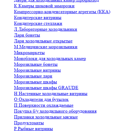
К
Камеры шоковой заморозки
Компрессорно-конденсаторные агрегаты (ККА)
Кондитерские витрины
Кондитерские стеллажи
Л
Лабораторные холодильники
Лари бонеты
Лари холодильные открытые
М
Медицинские морозильники
Микромаркеты
Моноблоки для холодильных камер
Морозильные бонеты
Морозильные витрины
Морозильные лари
Морозильные шкафы
Морозильные шкафы GRAUDE
Н
Настенные холодильные витрины
О
Охладители для бутылок
П
Поверхности охлаждаемые
Покупка б/у холодильного оборудования
Прилавки холодильные мясные
Продуктоматы
Р
Рыбные витрины