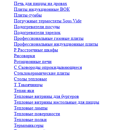
Печь для пиццы на дровах
Плиты индукционные ВОК
Плиты-тумбы
Погружные термостаты Sous Vide
Подогреватели посуды
Подогреватели тарелок
Профессиональные газовые плиты
Профессиональные индукционные плиты
Р
Расстоечные шкафы
Рисоварки
Ротационные печи
С
Сковороды опрокидывающиеся
Стеклокерамические плиты
Столы тепловые
Т
Такоячницы
Тепан-яки
Тепловые витрины для бургеров
Тепловые витрины настольные для пиццы
Тепловые лампы
Тепловые поверхности
Тепловые полки
Термомиксеры