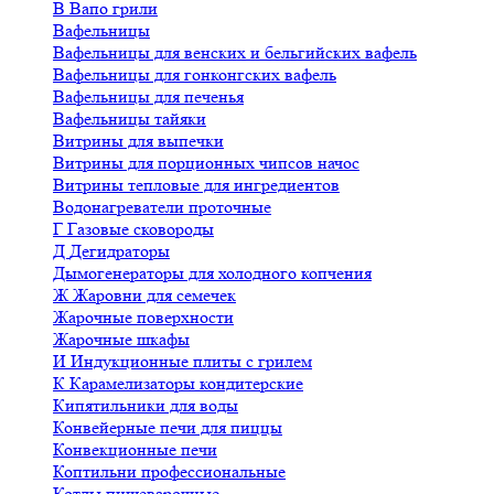
В
Вапо грили
Вафельницы
Вафельницы для венских и бельгийских вафель
Вафельницы для гонконгских вафель
Вафельницы для печенья
Вафельницы тайяки
Витрины для выпечки
Витрины для порционных чипсов начос
Витрины тепловые для ингредиентов
Водонагреватели проточные
Г
Газовые сковороды
Д
Дегидраторы
Дымогенераторы для холодного копчения
Ж
Жаровни для семечек
Жарочные поверхности
Жарочные шкафы
И
Индукционные плиты с грилем
К
Карамелизаторы кондитерские
Кипятильники для воды
Конвейерные печи для пиццы
Конвекционные печи
Коптильни профессиональные
Котлы пищеварочные