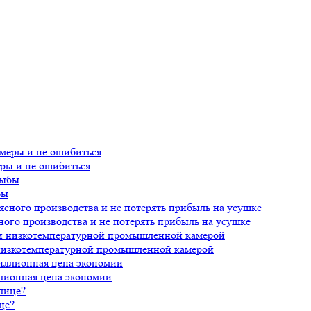
еры и не ошибиться
бы
ного производства и не потерять прибыль на усушке
 низкотемпературной промышленной камерой
лионная цена экономии
це?