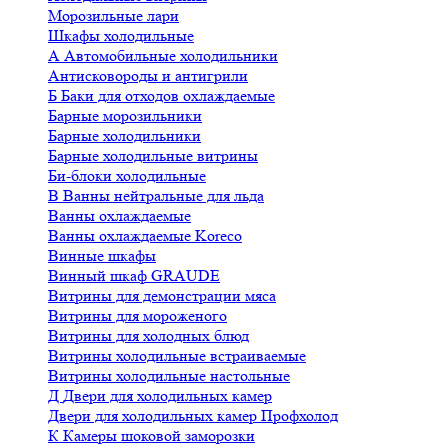
Морозильные лари
Шкафы холодильные
А
Автомобильные холодильники
Антисковороды и антигрили
Б
Баки для отходов охлаждаемые
Барные морозильники
Барные холодильники
Барные холодильные витрины
Би-блоки холодильные
В
Ванны нейтральные для льда
Ванны охлаждаемые
Ванны охлаждаемые Koreco
Винные шкафы
Винный шкаф GRAUDE
Витрины для демонстрации мяса
Витрины для мороженого
Витрины для холодных блюд
Витрины холодильные встраиваемые
Витрины холодильные настольные
Д
Двери для холодильных камер
Двери для холодильных камер Профхолод
К
Камеры шоковой заморозки