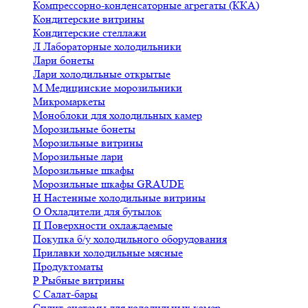
Компрессорно-конденсаторные агрегаты (ККА)
Кондитерские витрины
Кондитерские стеллажи
Л
Лабораторные холодильники
Лари бонеты
Лари холодильные открытые
М
Медицинские морозильники
Микромаркеты
Моноблоки для холодильных камер
Морозильные бонеты
Морозильные витрины
Морозильные лари
Морозильные шкафы
Морозильные шкафы GRAUDE
Н
Настенные холодильные витрины
О
Охладители для бутылок
П
Поверхности охлаждаемые
Покупка б/у холодильного оборудования
Прилавки холодильные мясные
Продуктоматы
Р
Рыбные витрины
С
Салат-бары
Сплит-системы для холодильных камер