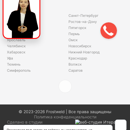
Склады
Владивосток
Санкт-Петербург
Екатеринбург
Ростов-на-Дону
Красноярск
Пятигорск
Волгоград
Пермь
Ярославль
Омск
Челябинск
Новосибирск
Хабаровск
Нижний Новгород
Уфа
Краснодар
Тюмень
Волжск
Симферополь
Саратов
© 2023-2026 Frostweld | Все права защищены
Политика конфиденциальности
Сделано в студии