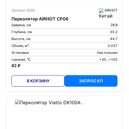
Артикул: 6269
AIRHOT
Перколятор AIRHOT CP06
Ширина, см
28.8
Глубина, см
30.2
Высота, см
44.7
Объем, м³
0.037
Установка
Настольная
t режим, °С
+30...+100
82 ₽
В КОРЗИНУ
ЗАПРОС КП