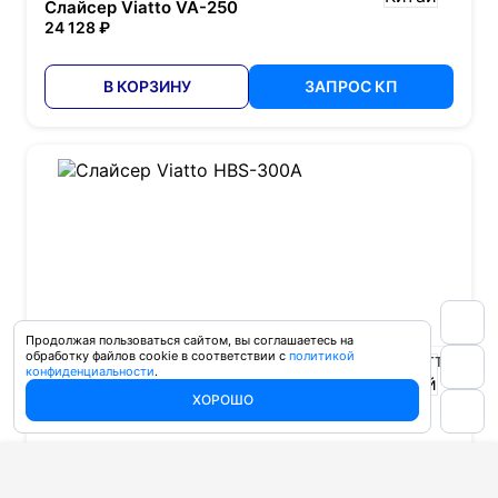
Слайсер Viatto VA-250
24 128 ₽
В КОРЗИНУ
ЗАПРОС КП
Продолжая пользоваться сайтом, вы соглашаетесь на
обработку файлов cookie в соответствии с
политикой
Артикул: 10723
VIATTO
конфиденциальности
.
Слайсер Viatto HBS-300A
ХОРОШО
32 064 ₽
В КОРЗИНУ
ЗАПРОС КП