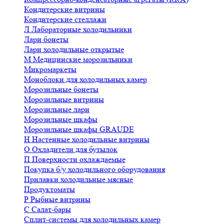
Кондитерские витрины
Кондитерские стеллажи
Л
Лабораторные холодильники
Лари бонеты
Лари холодильные открытые
М
Медицинские морозильники
Микромаркеты
Моноблоки для холодильных камер
Морозильные бонеты
Морозильные витрины
Морозильные лари
Морозильные шкафы
Морозильные шкафы GRAUDE
Н
Настенные холодильные витрины
О
Охладители для бутылок
П
Поверхности охлаждаемые
Покупка б/у холодильного оборудования
Прилавки холодильные мясные
Продуктоматы
Р
Рыбные витрины
С
Салат-бары
Сплит-системы для холодильных камер