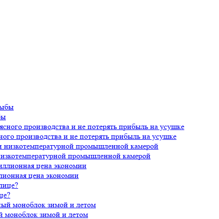
бы
ного производства и не потерять прибыль на усушке
 низкотемпературной промышленной камерой
лионная цена экономии
це?
й моноблок зимой и летом