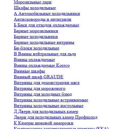
Морозильные лари
Шкафы холодильные
А
Автомобильные холодильники
Антисковороды и антигрили
Б
Баки для отходов охлаждаемые
Барные морозильники
Барные холодильники
Барные холодильные витрины
Би-блоки холодильные
В
Ванны нейтральные для льда
Ванны охлаждаемые
Ванны охлаждаемые Koreco
Винные шкафы
Винный шкаф GRAUDE
Витрины для демонстрации мяса
Витрины для мороженого
Витрины для холодных блюд
Витрины холодильные встраиваемые
Витрины холодильные настольные
Д
Двери для холодильных камер
Двери для холодильных камер Профхолод
К
Камеры шоковой заморозки
Компрессорно-конденсаторные агрегаты (ККА)