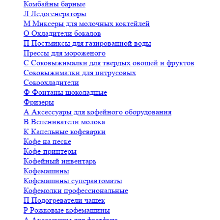
Комбайны барные
Л
Ледогенераторы
М
Миксеры для молочных коктейлей
О
Охладители бокалов
П
Постмиксы для газированной воды
Прессы для мороженого
С
Соковыжималки для твердых овощей и фруктов
Соковыжималки для цитрусовых
Сокоохладители
Ф
Фонтаны шоколадные
Фризеры
А
Аксессуары для кофейного оборудования
В
Вспениватели молока
К
Капельные кофеварки
Кофе на песке
Кофе-принтеры
Кофейный инвентарь
Кофемашины
Кофемашины суперавтоматы
Кофемолки профессиональные
П
Подогреватели чашек
Р
Рожковые кофемашины
А
Аксессуары для фастфуда