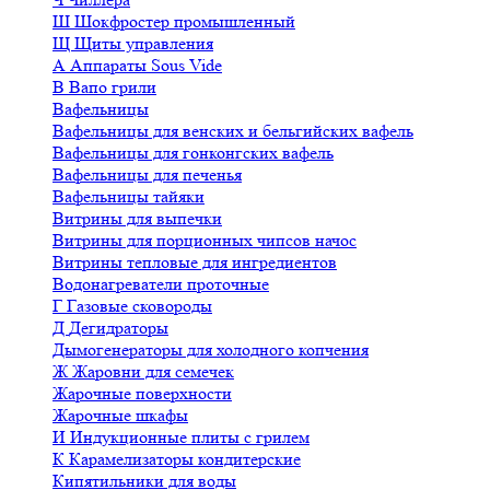
Ш
Шокфростер промышленный
Щ
Щиты управления
А
Аппараты Sous Vide
В
Вапо грили
Вафельницы
Вафельницы для венских и бельгийских вафель
Вафельницы для гонконгских вафель
Вафельницы для печенья
Вафельницы тайяки
Витрины для выпечки
Витрины для порционных чипсов начос
Витрины тепловые для ингредиентов
Водонагреватели проточные
Г
Газовые сковороды
Д
Дегидраторы
Дымогенераторы для холодного копчения
Ж
Жаровни для семечек
Жарочные поверхности
Жарочные шкафы
И
Индукционные плиты с грилем
К
Карамелизаторы кондитерские
Кипятильники для воды