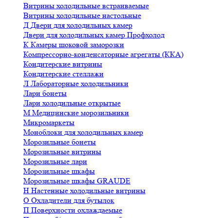
Витрины холодильные встраиваемые
Витрины холодильные настольные
Д
Двери для холодильных камер
Двери для холодильных камер Профхолод
К
Камеры шоковой заморозки
Компрессорно-конденсаторные агрегаты (ККА)
Кондитерские витрины
Кондитерские стеллажи
Л
Лабораторные холодильники
Лари бонеты
Лари холодильные открытые
М
Медицинские морозильники
Микромаркеты
Моноблоки для холодильных камер
Морозильные бонеты
Морозильные витрины
Морозильные лари
Морозильные шкафы
Морозильные шкафы GRAUDE
Н
Настенные холодильные витрины
О
Охладители для бутылок
П
Поверхности охлаждаемые