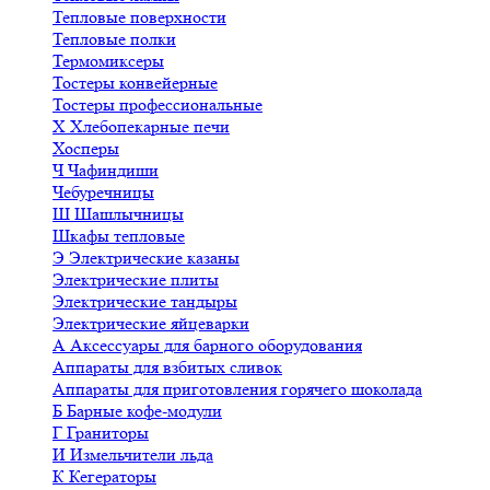
Тепловые поверхности
Тепловые полки
Термомиксеры
Тостеры конвейерные
Тостеры профессиональные
Х
Хлебопекарные печи
Хосперы
Ч
Чафиндиши
Чебуречницы
Ш
Шашлычницы
Шкафы тепловые
Э
Электрические казаны
Электрические плиты
Электрические тандыры
Электрические яйцеварки
А
Аксессуары для барного оборудования
Аппараты для взбитых сливок
Аппараты для приготовления горячего шоколада
Б
Барные кофе-модули
Г
Граниторы
И
Измельчители льда
К
Кегераторы