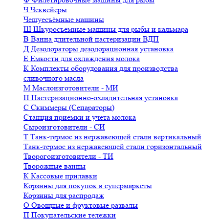
Ч
Чеквейеры
Чешуесъёмные машины
Ш
Шкуросъемные машины для рыбы и кальмара
В
Ванна длительной пастеризации ВДП
Д
Дезодораторы дезодорационная установка
Е
Емкости для охлаждения молока
К
Комплекты оборудования для производства
сливочного масла
М
Маслоизготовители - МИ
П
Пастеризационно-охладительная установка
С
Скиммеры (Сепараторы)
Станция приемки и учета молока
Сыроизготовители - СИ
Т
Танк-термос из нержавеющей стали вертикальный
Танк-термос из нержавеющей стали горизонтальный
Творогоизготовители - ТИ
Творожные ванны
К
Кассовые прилавки
Корзины для покупок в супермаркеты
Корзины для распродаж
О
Овощные и фруктовые развалы
П
Покупательские тележки