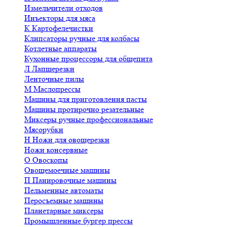
Измельчители отходов
Инъекторы для мяса
К
Картофелечистки
Клипсаторы ручные для колбасы
Котлетные аппараты
Кухонные процессоры для общепита
Л
Лапшерезки
Ленточные пилы
М
Маслопрессы
Машины для приготовления пасты
Машины протирочно резательные
Миксеры ручные профессиональные
Мясорубки
Н
Ножи для овощерезки
Ножи консервные
О
Овоскопы
Овощемоечные машины
П
Панировочные машины
Пельменные автоматы
Перосъемные машины
Планетарные миксеры
Промышленные бургер прессы