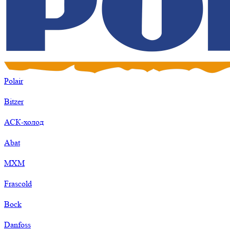
Polair
Bitzer
АСК-холод
Abat
МХМ
Frascold
Bock
Danfoss