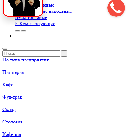
Весы порционные
Весы товарные напольные
Весы торговые
К
Комплектующие
По типу предприятия
Пиццерия
Кафе
Фуд-трак
Склад
Столовая
Кофейня