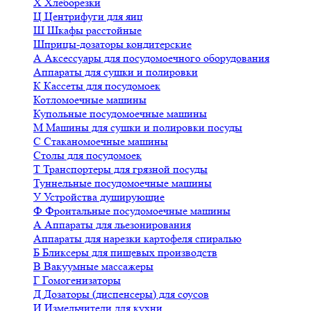
Х
Хлеборезки
Ц
Центрифуги для яиц
Ш
Шкафы расстойные
Шприцы-дозаторы кондитерские
А
Аксессуары для посудомоечного оборудования
Аппараты для сушки и полировки
К
Кассеты для посудомоек
Котломоечные машины
Купольные посудомоечные машины
М
Машины для сушки и полировки посуды
С
Стаканомоечные машины
Столы для посудомоек
Т
Транспортеры для грязной посуды
Туннельные посудомоечные машины
У
Устройства душирующие
Ф
Фронтальные посудомоечные машины
А
Аппараты для льезонирования
Аппараты для нарезки картофеля спиралью
Б
Бликсеры для пищевых производств
В
Вакуумные массажеры
Г
Гомогенизаторы
Д
Дозаторы (диспенсеры) для соусов
И
Измельчители для кухни