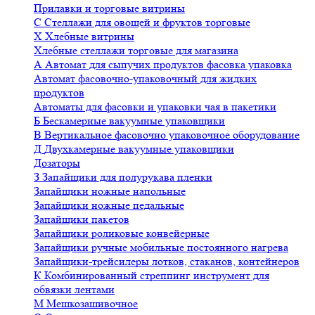
Прилавки и торговые витрины
С
Стеллажи для овощей и фруктов торговые
Х
Хлебные витрины
Хлебные стеллажи торговые для магазина
А
Автомат для сыпучих продуктов фасовка упаковка
Автомат фасовочно-упаковочный для жидких
продуктов
Автоматы для фасовки и упаковки чая в пакетики
Б
Бескамерные вакуумные упаковщики
В
Вертикальное фасовочно упаковочное оборудование
Д
Двухкамерные вакуумные упаковщики
Дозаторы
З
Запайщики для полурукава пленки
Запайщики ножные напольные
Запайщики ножные педальные
Запайщики пакетов
Запайщики роликовые конвейерные
Запайщики ручные мобильные постоянного нагрева
Запайщики-трейсилеры лотков, стаканов, контейнеров
К
Комбинированный стреппинг инструмент для
обвязки лентами
М
Мешкозашивочное