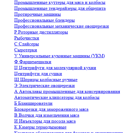
Промышленные куттеры для мяса и колбасы
Промышленные тендерайзеры для общепита
Протирочные машины
Профессиональные блендеры
Профессиональные механические овощерезки
Р
Роторные дистилляторы
Рыбочистки
С
Слайсеры
Сыротерки
У
Универсальные кухонные машины (УКМ)
Ф
Фаршемешалки
Ц
Центрифуги для молекулярной кухни
Центрифуги для сушки
Ш
Шприцы колбасные ручные
Э
Электрические овощерезки
А
Автоклавы промышленные для консервирования
Автоматические клипсаторы для колбасы
Б
Бланширователи
Блокорезки для замороженного мяса
В
Волчки для измельчения мяса
И
Инъекторы для посола мяса
К
Камеры термодымовые
Комплект оборудования для фасовки и стерилизации