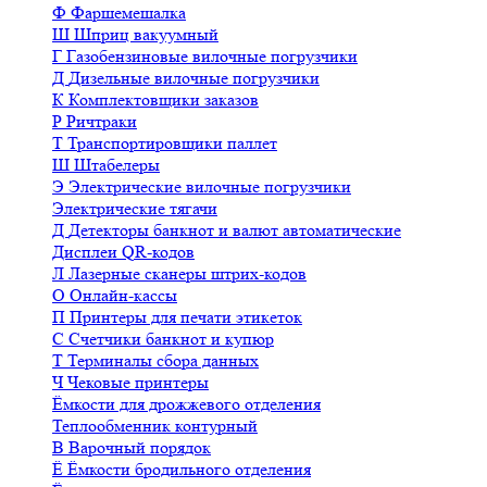
Ф
Фаршемешалка
Ш
Шприц вакуумный
Г
Газобензиновые вилочные погрузчики
Д
Дизельные вилочные погрузчики
К
Комплектовщики заказов
Р
Ричтраки
Т
Транспортировщики паллет
Ш
Штабелеры
Э
Электрические вилочные погрузчики
Электрические тягачи
Д
Детекторы банкнот и валют автоматические
Дисплеи QR-кодов
Л
Лазерные сканеры штрих-кодов
О
Онлайн-кассы
П
Принтеры для печати этикеток
С
Счетчики банкнот и купюр
Т
Терминалы сбора данных
Ч
Чековые принтеры
Ёмкости для дрожжевого отделения
Теплообменник контурный
В
Варочный порядок
Ё
Ёмкости бродильного отделения