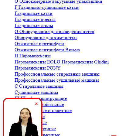
О
Однокамерные вакуумные упаковщики
Г
Гладильно-сушильные катки
Гладильные катки
Гладильные прессы
Гладильные столы
О
Оборудование для выведения пятен
Оборудование для химчистки
Отжимные центрифуги
Отжимные центрифуги Вязьма
П
Пароманекены
Пароманекены EOLO
Пароманекены Ghidini
Пароманекены PONY
Профессиональные стиральные машины
Профессиональные сушильные машины
С
Стиральные машины
Сушильные машины
Ш
Шкафы озонирующие
В
Весы автомобильные
Весы балочные и палетные
Весы для кофе
Весы крановые
Весы лабораторные
Весы платформенные