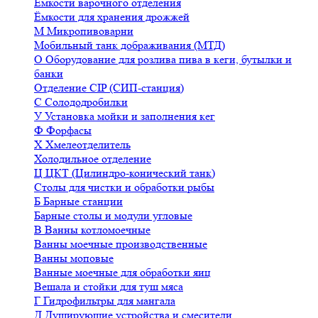
Ёмкости варочного отделения
Ёмкости для хранения дрожжей
М
Микропивоварни
Мобильный танк дображивания (МТД)
О
Оборудование для розлива пива в кеги, бутылки и
банки
Отделение CIP (СИП-станция)
С
Солододробилки
У
Установка мойки и заполнения кег
Ф
Форфасы
Х
Хмелеотделитель
Холодильное отделение
Ц
ЦКТ (Цилиндро-конический танк)
Столы для чистки и обработки рыбы
Б
Барные станции
Барные столы и модули угловые
В
Ванны котломоечные
Ванны моечные производственные
Ванны моповые
Ванные моечные для обработки яиц
Вешала и стойки для туш мяса
Г
Гидрофильтры для мангала
Д
Душирующие устройства и смесители