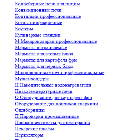
Конвейерные печи для пиццы
Конвекционные печи
Коптильни профессиональные
Котлы пищеварочные
Коутеры
Кулинарные станции
М
Макароноварки профессиональные
Мармиты встраиваемые
Мармиты для вторых блюд
Мармиты для картофеля фри
Мармиты для первых блюд
Микроволновые печи профессиональные
Мультихолдеры
Н
Накопительные водонагреватели
Низкотемпературные печи
О
Оборудование для картофеля фри
Оборудование для пончиков кваркини
Ошиборницы
П
Пароварки промышленные
Пароконвектоматы для ресторанов
Пекарские шкафы
Перколяторы