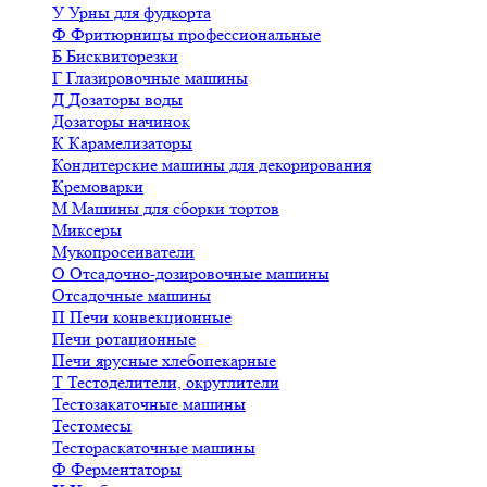
У
Урны для фудкорта
Ф
Фритюрницы профессиональные
Б
Бисквиторезки
Г
Глазировочные машины
Д
Дозаторы воды
Дозаторы начинок
К
Карамелизаторы
Кондитерские машины для декорирования
Кремоварки
М
Машины для сборки тортов
Миксеры
Мукопросеиватели
О
Отсадочно-дозировочные машины
Отсадочные машины
П
Печи конвекционные
Печи ротационные
Печи ярусные хлебопекарные
Т
Тестоделители, округлители
Тестозакаточные машины
Тестомесы
Тестораскаточные машины
Ф
Ферментаторы