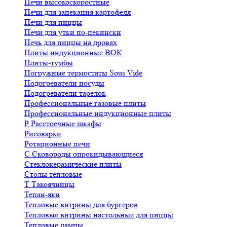
Печи высокоскоростные
Печи для запекания картофеля
Печи для пиццы
Печи для утки по-пекински
Печь для пиццы на дровах
Плиты индукционные ВОК
Плиты-тумбы
Погружные термостаты Sous Vide
Подогреватели посуды
Подогреватели тарелок
Профессиональные газовые плиты
Профессиональные индукционные плиты
Р
Расстоечные шкафы
Рисоварки
Ротационные печи
С
Сковороды опрокидывающиеся
Стеклокерамические плиты
Столы тепловые
Т
Такоячницы
Тепан-яки
Тепловые витрины для бургеров
Тепловые витрины настольные для пиццы
Тепловые лампы