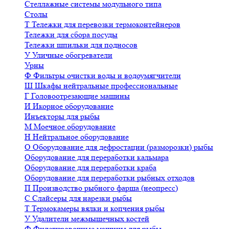
Стеллажные системы модульного типа
Столы
Т
Тележки для перевозки термоконтейнеров
Тележки для сбора посуды
Тележки шпильки для подносов
У
Уличные обогреватели
Урны
Ф
Фильтры очистки воды и водоумягчители
Ш
Шкафы нейтральные профессиональные
Г
Головоотрезающие машины
И
Икорное оборудование
Инъекторы для рыбы
М
Моечное оборудование
Н
Нейтральное оборудование
О
Оборудование для дефростации (разморозки) рыбы
Оборудование для переработки кальмара
Оборудование для переработки краба
Оборудование для переработки рыбных отходов
П
Производство рыбного фарша (неопресс)
С
Слайсеры для нарезки рыбы
Т
Термокамеры вялки и копчения рыбы
У
Удалители межмышечных костей
Ф
Филетировочные машины для рыбы