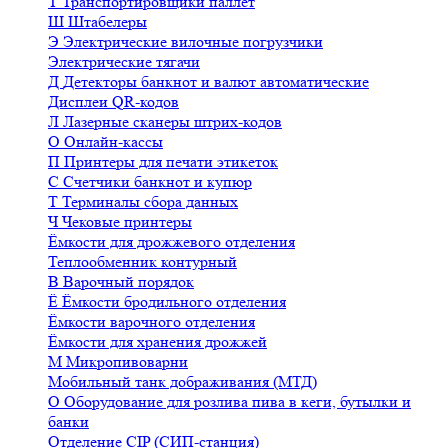
Т
Транспортировщики паллет
Ш
Штабелеры
Э
Электрические вилочные погрузчики
Электрические тягачи
Д
Детекторы банкнот и валют автоматические
Дисплеи QR-кодов
Л
Лазерные сканеры штрих-кодов
О
Онлайн-кассы
П
Принтеры для печати этикеток
С
Счетчики банкнот и купюр
Т
Терминалы сбора данных
Ч
Чековые принтеры
Ёмкости для дрожжевого отделения
Теплообменник контурный
В
Варочный порядок
Ё
Ёмкости бродильного отделения
Ёмкости варочного отделения
Ёмкости для хранения дрожжей
М
Микропивоварни
Мобильный танк дображивания (МТД)
О
Оборудование для розлива пива в кеги, бутылки и
банки
Отделение CIP (СИП-станция)