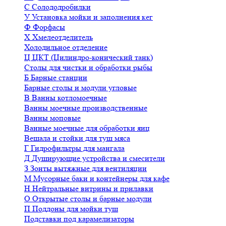
С
Солододробилки
У
Установка мойки и заполнения кег
Ф
Форфасы
Х
Хмелеотделитель
Холодильное отделение
Ц
ЦКТ (Цилиндро-конический танк)
Столы для чистки и обработки рыбы
Б
Барные станции
Барные столы и модули угловые
В
Ванны котломоечные
Ванны моечные производственные
Ванны моповые
Ванные моечные для обработки яиц
Вешала и стойки для туш мяса
Г
Гидрофильтры для мангала
Д
Душирующие устройства и смесители
З
Зонты вытяжные для вентиляции
М
Мусорные баки и контейнеры для кафе
Н
Нейтральные витрины и прилавки
О
Открытые столы и барные модули
П
Поддоны для мойки туш
Подставки под карамелизаторы