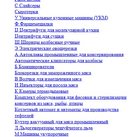
С
Слайсеры
Сыротерки
У
Универсальные кухонные машины (УКМ)
Ф
Фаршемешалки
Ц
Центрифуги для молекулярной кухни
Центрифуги для сушки
Ш
Шприцы колбасные ручные
Э
Электрические овощерезки
А
Автоклавы промышленные для консервирования
Автоматические клипсаторы для колбасы
Б
Бланширователи
Блокорезки для замороженного мяса
В
Волчки для измельчения мяса
И
Инъекторы для посола мяса
К
Камеры термодымовые
Комплект оборудования для фасовки и стерилизации
консервов из мяса, рыбы, птицы
Котлетный автомат и автоматы для производства
тефтелей
Куттер вакуумный для мяса промышленный
Л
Льдогенераторы чешуйчатого льда
М
Машины укупорочные