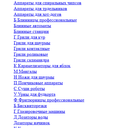
Аппараты для спиральных чипсов
Аппараты для трдельников
Аппараты для хот-догов
Б
Блинницы профессиональные
Блинные автоматы
Блинные станции
Г
Грили для кур
Грили для шаурмы
Грили контактные
Грили роликовые
Грили саламандра
К
Карамелизаторы для яблок
М
Мангалы
Н
Ножи для шаурмы
П
Пончиковые аппараты
С
Суши роботы
У
Урны для фудкорта
Ф
Фритюрницы профессиональные
Б
Бисквиторезки
Г
Глазировочные машины
Д
Дозаторы воды
Дозаторы начинок