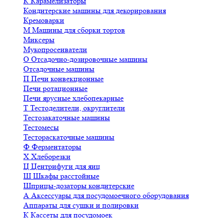
К
Карамелизаторы
Кондитерские машины для декорирования
Кремоварки
М
Машины для сборки тортов
Миксеры
Мукопросеиватели
О
Отсадочно-дозировочные машины
Отсадочные машины
П
Печи конвекционные
Печи ротационные
Печи ярусные хлебопекарные
Т
Тестоделители, округлители
Тестозакаточные машины
Тестомесы
Тестораскаточные машины
Ф
Ферментаторы
Х
Хлеборезки
Ц
Центрифуги для яиц
Ш
Шкафы расстойные
Шприцы-дозаторы кондитерские
А
Аксессуары для посудомоечного оборудования
Аппараты для сушки и полировки
К
Кассеты для посудомоек