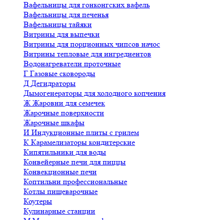
Вафельницы для гонконгских вафель
Вафельницы для печенья
Вафельницы тайяки
Витрины для выпечки
Витрины для порционных чипсов начос
Витрины тепловые для ингредиентов
Водонагреватели проточные
Г
Газовые сковороды
Д
Дегидраторы
Дымогенераторы для холодного копчения
Ж
Жаровни для семечек
Жарочные поверхности
Жарочные шкафы
И
Индукционные плиты с грилем
К
Карамелизаторы кондитерские
Кипятильники для воды
Конвейерные печи для пиццы
Конвекционные печи
Коптильни профессиональные
Котлы пищеварочные
Коутеры
Кулинарные станции