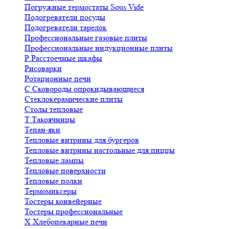
Погружные термостаты Sous Vide
Подогреватели посуды
Подогреватели тарелок
Профессиональные газовые плиты
Профессиональные индукционные плиты
Р
Расстоечные шкафы
Рисоварки
Ротационные печи
С
Сковороды опрокидывающиеся
Стеклокерамические плиты
Столы тепловые
Т
Такоячницы
Тепан-яки
Тепловые витрины для бургеров
Тепловые витрины настольные для пиццы
Тепловые лампы
Тепловые поверхности
Тепловые полки
Термомиксеры
Тостеры конвейерные
Тостеры профессиональные
Х
Хлебопекарные печи