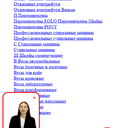
Отжимные центрифуги
Отжимные центрифуги Вязьма
П
Пароманекены
Пароманекены EOLO
Пароманекены Ghidini
Пароманекены PONY
Профессиональные стиральные машины
Профессиональные сушильные машины
С
Стиральные машины
Сушильные машины
Ш
Шкафы озонирующие
В
Весы автомобильные
Весы балочные и палетные
Весы для кофе
Весы крановые
Весы лабораторные
Весы платформенные
Весы порционные
Весы товарные напольные
Весы торговые
К
Комплектующие