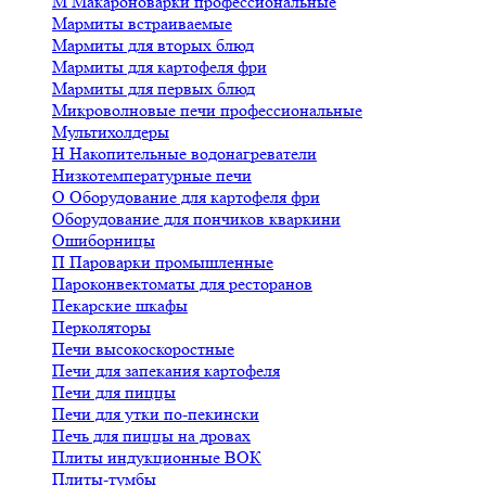
М
Макароноварки профессиональные
Мармиты встраиваемые
Мармиты для вторых блюд
Мармиты для картофеля фри
Мармиты для первых блюд
Микроволновые печи профессиональные
Мультихолдеры
Н
Накопительные водонагреватели
Низкотемпературные печи
О
Оборудование для картофеля фри
Оборудование для пончиков кваркини
Ошиборницы
П
Пароварки промышленные
Пароконвектоматы для ресторанов
Пекарские шкафы
Перколяторы
Печи высокоскоростные
Печи для запекания картофеля
Печи для пиццы
Печи для утки по-пекински
Печь для пиццы на дровах
Плиты индукционные ВОК
Плиты-тумбы