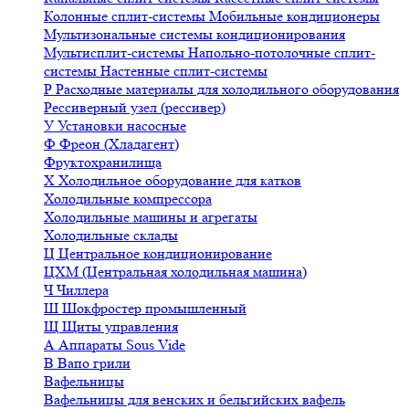
Колонные сплит-системы
Мобильные кондиционеры
Мультизональные системы кондиционирования
Мультисплит-системы
Напольно-потолочные сплит-
системы
Настенные сплит-системы
Р
Расходные материалы для холодильного оборудования
Рессиверный узел (рессивер)
У
Установки насосные
Ф
Фреон (Хладагент)
Фруктохранилища
Х
Холодильное оборудование для катков
Холодильные компрессора
Холодильные машины и агрегаты
Холодильные склады
Ц
Центральное кондиционирование
ЦХМ (Центральная холодильная машина)
Ч
Чиллера
Ш
Шокфростер промышленный
Щ
Щиты управления
А
Аппараты Sous Vide
В
Вапо грили
Вафельницы
Вафельницы для венских и бельгийских вафель