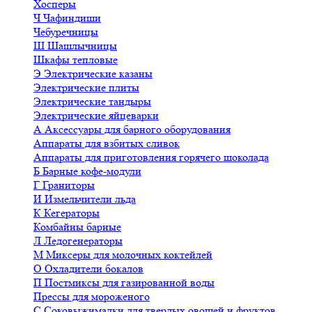
Хосперы
Ч
Чафиндиши
Чебуречницы
Ш
Шашлычницы
Шкафы тепловые
Э
Электрические казаны
Электрические плиты
Электрические тандыры
Электрические яйцеварки
А
Аксессуары для барного оборудования
Аппараты для взбитых сливок
Аппараты для приготовления горячего шоколада
Б
Барные кофе-модули
Г
Граниторы
И
Измельчители льда
К
Кегераторы
Комбайны барные
Л
Ледогенераторы
М
Миксеры для молочных коктейлей
О
Охладители бокалов
П
Постмиксы для газированной воды
Прессы для мороженого
С
Соковыжималки для твердых овощей и фруктов