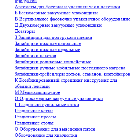
продуктов
Автоматы для фасовки и упаковки чая в пакетики
Б
Бескамерные вакуумные упаковщики
В
Вертикальное фасовочно упаковочное оборудование
Д
Двухкамерные вакуумные упаковщики
Дозаторы
З
Запайщики для полурукава пленки
Запайщики ножные напольные
Запайщики ножные педальные
Запайщики пакетов
Запайщики роликовые конвейерные
Запайщики ручные мобильные постоянного нагрева
Запайщики-трейсилеры лотков, стаканов, контейнеров
К
Комбинированный стреппинг инструмент для
обвязки лентами
М
Мешкозашивочное
О
Однокамерные вакуумные упаковщики
Г
Гладильно-сушильные катки
Гладильные катки
Гладильные прессы
Гладильные столы
О
Оборудование для выведения пятен
Оборудование для химчистки