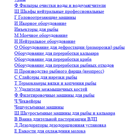
Ф
Фильтры очистки воды и водоумягчители
Ш
Шкафы нейтральные профессиональные
Г
Головоотрезающие машины
И
Икорное оборудование
Инъекторы для рыбы
М
Моечное оборудование
Н
Нейтральное оборудование
О
Оборудование для дефростации (разморозки) рыбы
Оборудование для переработки кальмара
Оборудование для переработки краба
Оборудование для переработки рыбных отходов
П
Производство рыбного фарша (неопресс)
С
Слайсеры для нарезки рыбы
Т
Термокамеры вялки и копчения рыбы
У
Удалители межмышечных костей
Ф
Филетировочные машины для рыбы
Ч
Чеквейеры
Чешуесъёмные машины
Ш
Шкуросъемные машины для рыбы и кальмара
В
Ванна длительной пастеризации ВДП
Д
Дезодораторы дезодорационная установка
Е
Емкости для охлаждения молока