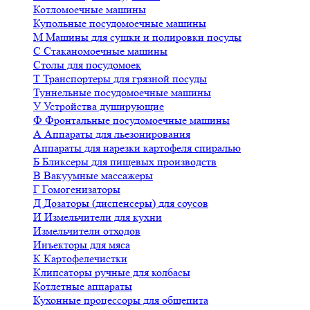
Котломоечные машины
Купольные посудомоечные машины
М
Машины для сушки и полировки посуды
С
Стаканомоечные машины
Столы для посудомоек
Т
Транспортеры для грязной посуды
Туннельные посудомоечные машины
У
Устройства душирующие
Ф
Фронтальные посудомоечные машины
А
Аппараты для льезонирования
Аппараты для нарезки картофеля спиралью
Б
Бликсеры для пищевых производств
В
Вакуумные массажеры
Г
Гомогенизаторы
Д
Дозаторы (диспенсеры) для соусов
И
Измельчители для кухни
Измельчители отходов
Инъекторы для мяса
К
Картофелечистки
Клипсаторы ручные для колбасы
Котлетные аппараты
Кухонные процессоры для общепита