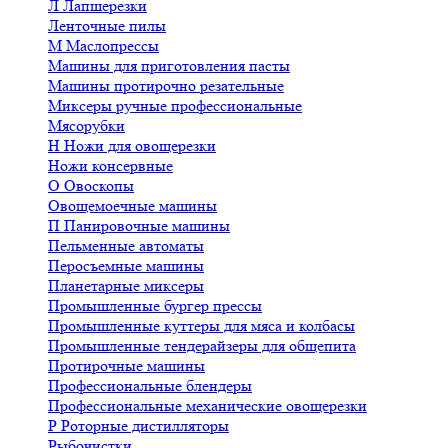
Л
Лапшерезки
Ленточные пилы
М
Маслопрессы
Машины для приготовления пасты
Машины протирочно резательные
Миксеры ручные профессиональные
Мясорубки
Н
Ножи для овощерезки
Ножи консервные
О
Овоскопы
Овощемоечные машины
П
Панировочные машины
Пельменные автоматы
Перосъемные машины
Планетарные миксеры
Промышленные бургер прессы
Промышленные куттеры для мяса и колбасы
Промышленные тендерайзеры для общепита
Протирочные машины
Профессиональные блендеры
Профессиональные механические овощерезки
Р
Роторные дистилляторы
Рыбочистки