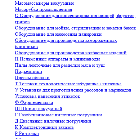
Мясомассажеры вакуумные
Мясорубка промышленная
О
Оборудование для консервирования овощей, фруктов,
грибов
Оборудование для мойки, стерилизации и закатки банок
Оборудование для нанесения панировки
Оборудование для производства замороженных
блинчиков
Оборудование для производства колбасных изделий
П
Пельменные аппараты и минизаводы
Пилы ленточные для разделки мяса и туш
Подъемники
Прессы обвалки
Т
Тележки технологические чебурашка / китаянка
У
Установка для приготовления рассолов и маринадов
Установка нанесения этикеток
Ф
Фаршемешалка
Ш
Шприц вакуумный
Г
Газобензиновые вилочные погрузчики
Д
Дизельные вилочные погрузчики
К
Комплектовщики заказов
Р
Ричтраки