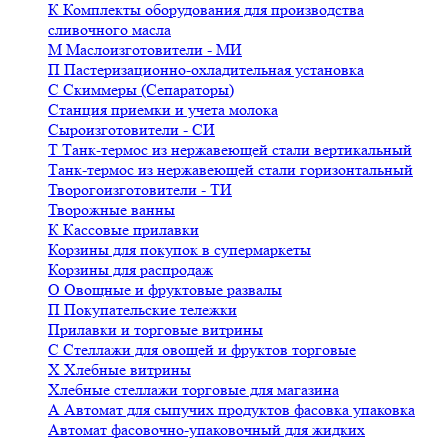
К
Комплекты оборудования для производства
сливочного масла
М
Маслоизготовители - МИ
П
Пастеризационно-охладительная установка
С
Скиммеры (Сепараторы)
Станция приемки и учета молока
Сыроизготовители - СИ
Т
Танк-термос из нержавеющей стали вертикальный
Танк-термос из нержавеющей стали горизонтальный
Творогоизготовители - ТИ
Творожные ванны
К
Кассовые прилавки
Корзины для покупок в супермаркеты
Корзины для распродаж
О
Овощные и фруктовые развалы
П
Покупательские тележки
Прилавки и торговые витрины
С
Стеллажи для овощей и фруктов торговые
Х
Хлебные витрины
Хлебные стеллажи торговые для магазина
А
Автомат для сыпучих продуктов фасовка упаковка
Автомат фасовочно-упаковочный для жидких