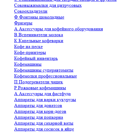
Соковыжималки для цитрусовых
Сокоохладители
Ф
Фонтаны шоколадные
Фризеры
А
Аксессуары для кофейного оборудования
В
Вспениватели молока
К
Капельные кофеварки
Кофе на песке
Кофе-принтеры
Кофейный инвентарь
Кофемашины
Кофемашины суперавтоматы
Кофемолки профессиональные
П
Подогреватели чашек
Р
Рожковые кофемашины
А
Аксессуары для фастфуда
Аппараты для варки кукурузы
Аппараты для донатсов
Аппараты для корн-догов
Аппараты для попкорна
Аппараты для сахарной ваты
Аппараты для сосисок в яйце