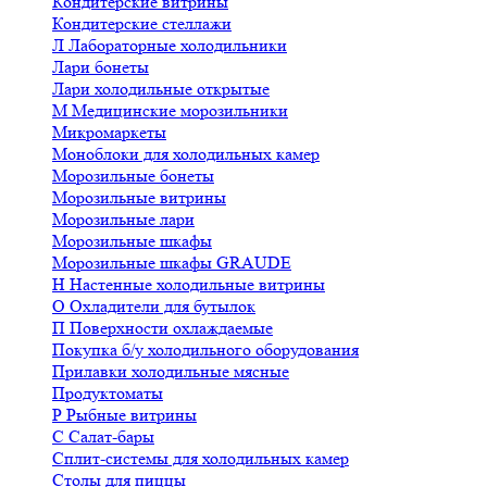
Кондитерские витрины
Кондитерские стеллажи
Л
Лабораторные холодильники
Лари бонеты
Лари холодильные открытые
М
Медицинские морозильники
Микромаркеты
Моноблоки для холодильных камер
Морозильные бонеты
Морозильные витрины
Морозильные лари
Морозильные шкафы
Морозильные шкафы GRAUDE
Н
Настенные холодильные витрины
О
Охладители для бутылок
П
Поверхности охлаждаемые
Покупка б/у холодильного оборудования
Прилавки холодильные мясные
Продуктоматы
Р
Рыбные витрины
С
Салат-бары
Сплит-системы для холодильных камер
Столы для пиццы