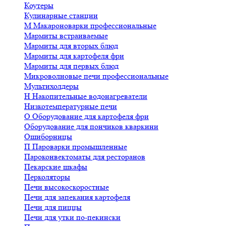
Коутеры
Кулинарные станции
М
Макароноварки профессиональные
Мармиты встраиваемые
Мармиты для вторых блюд
Мармиты для картофеля фри
Мармиты для первых блюд
Микроволновые печи профессиональные
Мультихолдеры
Н
Накопительные водонагреватели
Низкотемпературные печи
О
Оборудование для картофеля фри
Оборудование для пончиков кваркини
Ошиборницы
П
Пароварки промышленные
Пароконвектоматы для ресторанов
Пекарские шкафы
Перколяторы
Печи высокоскоростные
Печи для запекания картофеля
Печи для пиццы
Печи для утки по-пекински