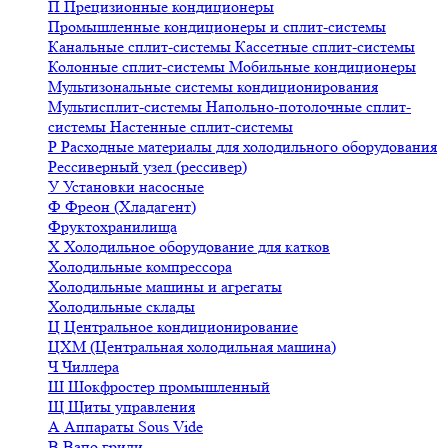
П
Прецизионные кондиционеры
Промышленные кондиционеры и сплит-системы
Канальные сплит-системы
Кассетные сплит-системы
Колонные сплит-системы
Мобильные кондиционеры
Мультизональные системы кондиционирования
Мультисплит-системы
Напольно-потолочные сплит-
системы
Настенные сплит-системы
Р
Расходные материалы для холодильного оборудования
Рессиверный узел (рессивер)
У
Установки насосные
Ф
Фреон (Хладагент)
Фруктохранилища
Х
Холодильное оборудование для катков
Холодильные компрессора
Холодильные машины и агрегаты
Холодильные склады
Ц
Центральное кондиционирование
ЦХМ (Центральная холодильная машина)
Ч
Чиллера
Ш
Шокфростер промышленный
Щ
Щиты управления
А
Аппараты Sous Vide
В
Вапо грили