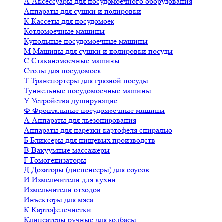
А
Аксессуары для посудомоечного оборудования
Аппараты для сушки и полировки
К
Кассеты для посудомоек
Котломоечные машины
Купольные посудомоечные машины
М
Машины для сушки и полировки посуды
С
Стаканомоечные машины
Столы для посудомоек
Т
Транспортеры для грязной посуды
Туннельные посудомоечные машины
У
Устройства душирующие
Ф
Фронтальные посудомоечные машины
А
Аппараты для льезонирования
Аппараты для нарезки картофеля спиралью
Б
Бликсеры для пищевых производств
В
Вакуумные массажеры
Г
Гомогенизаторы
Д
Дозаторы (диспенсеры) для соусов
И
Измельчители для кухни
Измельчители отходов
Инъекторы для мяса
К
Картофелечистки
Клипсаторы ручные для колбасы