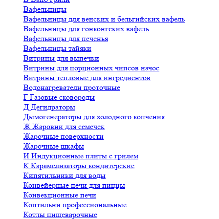
Вафельницы
Вафельницы для венских и бельгийских вафель
Вафельницы для гонконгских вафель
Вафельницы для печенья
Вафельницы тайяки
Витрины для выпечки
Витрины для порционных чипсов начос
Витрины тепловые для ингредиентов
Водонагреватели проточные
Г
Газовые сковороды
Д
Дегидраторы
Дымогенераторы для холодного копчения
Ж
Жаровни для семечек
Жарочные поверхности
Жарочные шкафы
И
Индукционные плиты с грилем
К
Карамелизаторы кондитерские
Кипятильники для воды
Конвейерные печи для пиццы
Конвекционные печи
Коптильни профессиональные
Котлы пищеварочные