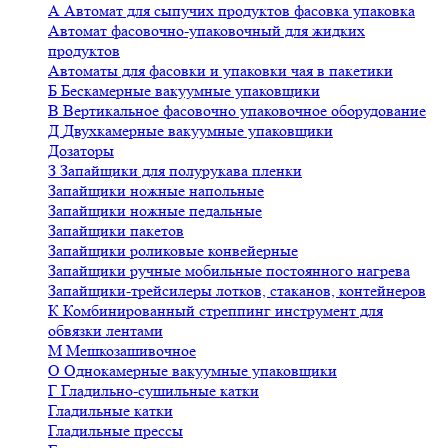
А
Автомат для сыпучих продуктов фасовка упаковка
Автомат фасовочно-упаковочный для жидких
продуктов
Автоматы для фасовки и упаковки чая в пакетики
Б
Бескамерные вакуумные упаковщики
В
Вертикальное фасовочно упаковочное оборудование
Д
Двухкамерные вакуумные упаковщики
Дозаторы
З
Запайщики для полурукава пленки
Запайщики ножные напольные
Запайщики ножные педальные
Запайщики пакетов
Запайщики роликовые конвейерные
Запайщики ручные мобильные постоянного нагрева
Запайщики-трейсилеры лотков, стаканов, контейнеров
К
Комбинированный стреппинг инструмент для
обвязки лентами
М
Мешкозашивочное
О
Однокамерные вакуумные упаковщики
Г
Гладильно-сушильные катки
Гладильные катки
Гладильные прессы