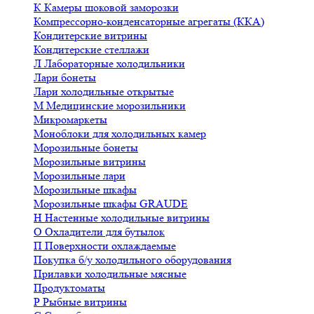
К
Камеры шоковой заморозки
Компрессорно-конденсаторные агрегаты (ККА)
Кондитерские витрины
Кондитерские стеллажи
Л
Лабораторные холодильники
Лари бонеты
Лари холодильные открытые
М
Медицинские морозильники
Микромаркеты
Моноблоки для холодильных камер
Морозильные бонеты
Морозильные витрины
Морозильные лари
Морозильные шкафы
Морозильные шкафы GRAUDE
Н
Настенные холодильные витрины
О
Охладители для бутылок
П
Поверхности охлаждаемые
Покупка б/у холодильного оборудования
Прилавки холодильные мясные
Продуктоматы
Р
Рыбные витрины