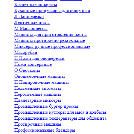
Котлетные аппараты
Кухонные процессоры для общепита
Л
Лапшерезки
Ленточные пилы
М
Маслопрессы
Машины для приготовления пасты
Машины протирочно резательные
Миксеры ручные профессиональные
Мясорубки
Н
Ножи для овощерезки
Ножи консервные
О
Овоскопы
Овощемоечные машины
П
Панировочные машины
Пельменные автоматы
Перосъемные машины
Планетарные миксеры
Промышленные бургер прессы
Промышленные куттеры для мяса и колбасы
Промышленные тендерайзеры для общепита
Протирочные машины
Профессиональные блендеры