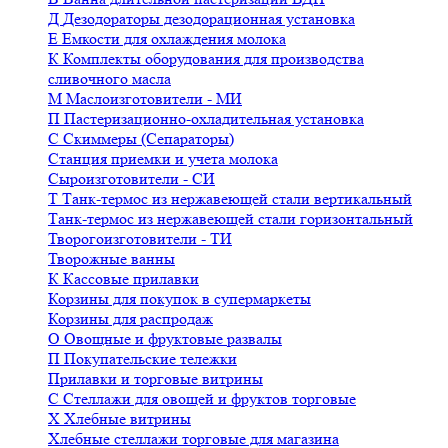
Д
Дезодораторы дезодорационная установка
Е
Емкости для охлаждения молока
К
Комплекты оборудования для производства
сливочного масла
М
Маслоизготовители - МИ
П
Пастеризационно-охладительная установка
С
Скиммеры (Сепараторы)
Станция приемки и учета молока
Сыроизготовители - СИ
Т
Танк-термос из нержавеющей стали вертикальный
Танк-термос из нержавеющей стали горизонтальный
Творогоизготовители - ТИ
Творожные ванны
К
Кассовые прилавки
Корзины для покупок в супермаркеты
Корзины для распродаж
О
Овощные и фруктовые развалы
П
Покупательские тележки
Прилавки и торговые витрины
С
Стеллажи для овощей и фруктов торговые
Х
Хлебные витрины
Хлебные стеллажи торговые для магазина