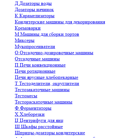
Д
Дозаторы воды
Дозаторы начинок
К
Карамелизаторы
Кондитерские машины для декорирования
Кремоварки
М
Машины для сборки тортов
Миксеры
Мукопросеиватели
О
Отсадочно-дозировочные машины
Отсадочные машины
П
Печи конвекционные
Печи ротационные
Печи ярусные хлебопекарные
Т
Тестоделители, округлители
Тестозакаточные машины
Тестомесы
Тестораскаточные машины
Ф
Ферментаторы
Х
Хлеборезки
Ц
Центрифуги для яиц
Ш
Шкафы расстойные
Шприцы-дозаторы кондитерские