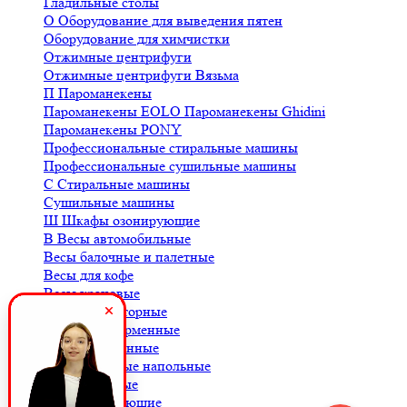
Гладильные столы
О
Оборудование для выведения пятен
Оборудование для химчистки
Отжимные центрифуги
Отжимные центрифуги Вязьма
П
Пароманекены
Пароманекены EOLO
Пароманекены Ghidini
Пароманекены PONY
Профессиональные стиральные машины
Профессиональные сушильные машины
С
Стиральные машины
Сушильные машины
Ш
Шкафы озонирующие
В
Весы автомобильные
Весы балочные и палетные
Весы для кофе
Весы крановые
Весы лабораторные
Весы платформенные
Весы порционные
Весы товарные напольные
Весы торговые
К
Комплектующие