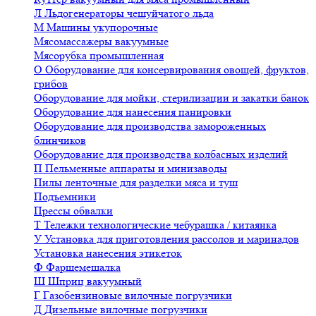
Л
Льдогенераторы чешуйчатого льда
М
Машины укупорочные
Мясомассажеры вакуумные
Мясорубка промышленная
О
Оборудование для консервирования овощей, фруктов,
грибов
Оборудование для мойки, стерилизации и закатки банок
Оборудование для нанесения панировки
Оборудование для производства замороженных
блинчиков
Оборудование для производства колбасных изделий
П
Пельменные аппараты и минизаводы
Пилы ленточные для разделки мяса и туш
Подъемники
Прессы обвалки
Т
Тележки технологические чебурашка / китаянка
У
Установка для приготовления рассолов и маринадов
Установка нанесения этикеток
Ф
Фаршемешалка
Ш
Шприц вакуумный
Г
Газобензиновые вилочные погрузчики
Д
Дизельные вилочные погрузчики