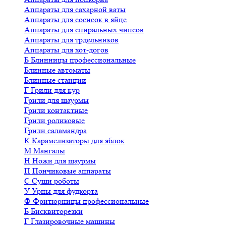
Аппараты для сахарной ваты
Аппараты для сосисок в яйце
Аппараты для спиральных чипсов
Аппараты для трдельников
Аппараты для хот-догов
Б
Блинницы профессиональные
Блинные автоматы
Блинные станции
Г
Грили для кур
Грили для шаурмы
Грили контактные
Грили роликовые
Грили саламандра
К
Карамелизаторы для яблок
М
Мангалы
Н
Ножи для шаурмы
П
Пончиковые аппараты
С
Суши роботы
У
Урны для фудкорта
Ф
Фритюрницы профессиональные
Б
Бисквиторезки
Г
Глазировочные машины