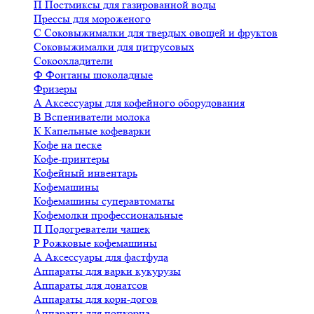
П
Постмиксы для газированной воды
Прессы для мороженого
С
Соковыжималки для твердых овощей и фруктов
Соковыжималки для цитрусовых
Сокоохладители
Ф
Фонтаны шоколадные
Фризеры
А
Аксессуары для кофейного оборудования
В
Вспениватели молока
К
Капельные кофеварки
Кофе на песке
Кофе-принтеры
Кофейный инвентарь
Кофемашины
Кофемашины суперавтоматы
Кофемолки профессиональные
П
Подогреватели чашек
Р
Рожковые кофемашины
А
Аксессуары для фастфуда
Аппараты для варки кукурузы
Аппараты для донатсов
Аппараты для корн-догов
Аппараты для попкорна