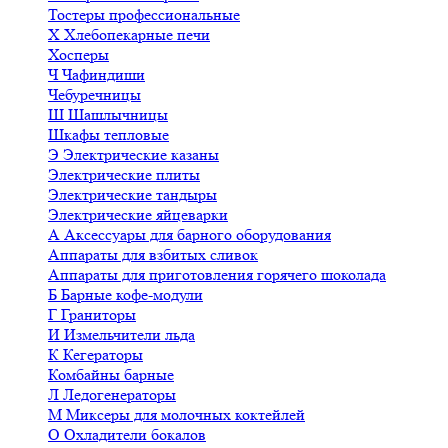
Тостеры профессиональные
Х
Хлебопекарные печи
Хосперы
Ч
Чафиндиши
Чебуречницы
Ш
Шашлычницы
Шкафы тепловые
Э
Электрические казаны
Электрические плиты
Электрические тандыры
Электрические яйцеварки
А
Аксессуары для барного оборудования
Аппараты для взбитых сливок
Аппараты для приготовления горячего шоколада
Б
Барные кофе-модули
Г
Граниторы
И
Измельчители льда
К
Кегераторы
Комбайны барные
Л
Ледогенераторы
М
Миксеры для молочных коктейлей
О
Охладители бокалов