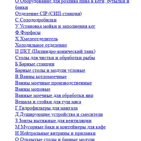
О
Оборудование для розлива пива в кеги, бутылки и
банки
Отделение CIP (СИП-станция)
С
Солододробилки
У
Установка мойки и заполнения кег
Ф
Форфасы
Х
Хмелеотделитель
Холодильное отделение
Ц
ЦКТ (Цилиндро-конический танк)
Столы для чистки и обработки рыбы
Б
Барные станции
Барные столы и модули угловые
В
Ванны котломоечные
Ванны моечные производственные
Ванны моповые
Ванные моечные для обработки яиц
Вешала и стойки для туш мяса
Г
Гидрофильтры для мангала
Д
Душирующие устройства и смесители
З
Зонты вытяжные для вентиляции
М
Мусорные баки и контейнеры для кафе
Н
Нейтральные витрины и прилавки
О
Открытые столы и барные модули