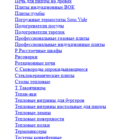
Печь для пиццы на дровах
Плиты индукционные ВОК
Плиты-тумбы
Погружные термостаты Sous Vide
Подогреватели посуды
Подогреватели тарелок
Профессиональные газовые плиты
Профессиональные индукционные плиты
Р
Расстоечные шкафы
Рисоварки
Ротационные печи
С
Сковороды опрокидывающиеся
Стеклокерамические плиты
Столы тепловые
Т
Такоячницы
Тепан-яки
Тепловые витрины для бургеров
Тепловые витрины настольные для пиццы
Тепловые лампы
Тепловые поверхности
Тепловые полки
Термомиксеры
Тостеры конвейерные