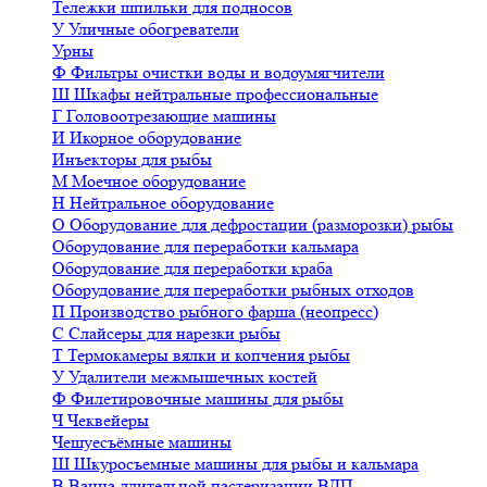
Тележки шпильки для подносов
У
Уличные обогреватели
Урны
Ф
Фильтры очистки воды и водоумягчители
Ш
Шкафы нейтральные профессиональные
Г
Головоотрезающие машины
И
Икорное оборудование
Инъекторы для рыбы
М
Моечное оборудование
Н
Нейтральное оборудование
О
Оборудование для дефростации (разморозки) рыбы
Оборудование для переработки кальмара
Оборудование для переработки краба
Оборудование для переработки рыбных отходов
П
Производство рыбного фарша (неопресс)
С
Слайсеры для нарезки рыбы
Т
Термокамеры вялки и копчения рыбы
У
Удалители межмышечных костей
Ф
Филетировочные машины для рыбы
Ч
Чеквейеры
Чешуесъёмные машины
Ш
Шкуросъемные машины для рыбы и кальмара
В
Ванна длительной пастеризации ВДП