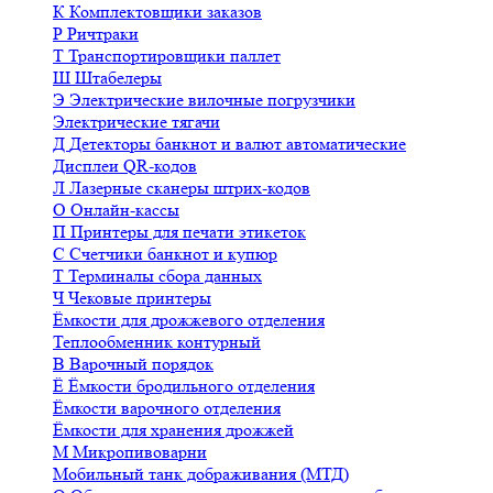
К
Комплектовщики заказов
Р
Ричтраки
Т
Транспортировщики паллет
Ш
Штабелеры
Э
Электрические вилочные погрузчики
Электрические тягачи
Д
Детекторы банкнот и валют автоматические
Дисплеи QR-кодов
Л
Лазерные сканеры штрих-кодов
О
Онлайн-кассы
П
Принтеры для печати этикеток
С
Счетчики банкнот и купюр
Т
Терминалы сбора данных
Ч
Чековые принтеры
Ёмкости для дрожжевого отделения
Теплообменник контурный
В
Варочный порядок
Ё
Ёмкости бродильного отделения
Ёмкости варочного отделения
Ёмкости для хранения дрожжей
М
Микропивоварни
Мобильный танк дображивания (МТД)