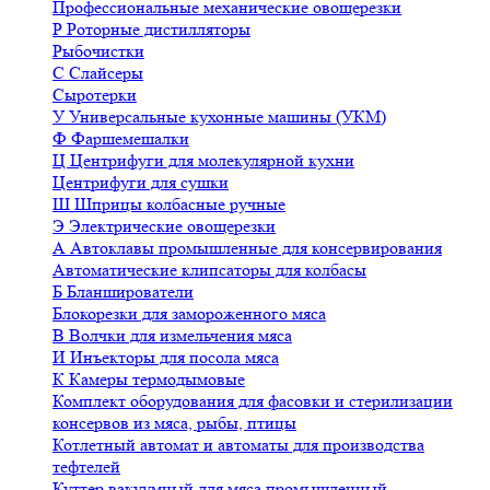
Профессиональные механические овощерезки
Р
Роторные дистилляторы
Рыбочистки
С
Слайсеры
Сыротерки
У
Универсальные кухонные машины (УКМ)
Ф
Фаршемешалки
Ц
Центрифуги для молекулярной кухни
Центрифуги для сушки
Ш
Шприцы колбасные ручные
Э
Электрические овощерезки
А
Автоклавы промышленные для консервирования
Автоматические клипсаторы для колбасы
Б
Бланширователи
Блокорезки для замороженного мяса
В
Волчки для измельчения мяса
И
Инъекторы для посола мяса
К
Камеры термодымовые
Комплект оборудования для фасовки и стерилизации
консервов из мяса, рыбы, птицы
Котлетный автомат и автоматы для производства
тефтелей
Куттер вакуумный для мяса промышленный