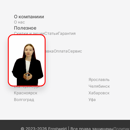
О компаниии
О нас
Полезное
Скидки и акции
Статьи
Гарантия
Покупателю
Как купить
Доставка
Оплата
Сервис
Склады
Владивосток
Ярославль
Екатеринбург
Челябинск
Красноярск
Хабаровск
Волгоград
Уфа
© 2023-2026 Frostweld | Все права защищены
Политик