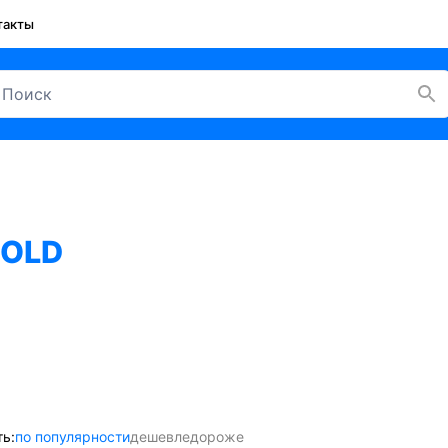
такты
COLD
ь:
по популярности
дешевле
дороже