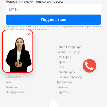
Новости и акции только для своих
Подписаться
Нажимая “Подписаться”, я даю согласие на получение рекламной рассылки и
обработку персональных данных
Склады
Владивосток
Санкт-Петербург
Екатеринбург
Ростов-на-Дону
Красноярск
Пятигорск
Волгоград
Пермь
Ярославль
Омск
Челябинск
Новосибирск
Хабаровск
Нижний Новгород
Уфа
Краснодар
Тюмень
Волжск
Симферополь
Саратов