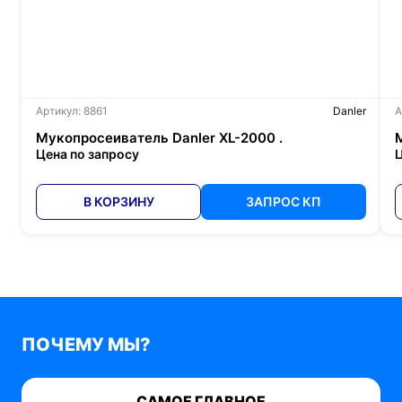
Артикул: 8861
Danler
А
Мукопросеиватель Danler XL-2000 .
Цена по запросу
Ц
В КОРЗИНУ
ЗАПРОС КП
ПОЧЕМУ МЫ?
САМОЕ ГЛАВНОЕ