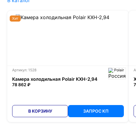
В каталог
Хит
Артикул: 1528
Polair
А
Камера холодильная Polair КХН-2,94
78 862 ₽
7
В КОРЗИНУ
ЗАПРОС КП