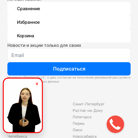
Сравнение
Избранное
Корзина
Новости и акции только для своих
Подписаться
Нажимая “Подписаться”, я даю согласие на получение рекламной рассылки и
обработку персональных данных
Склады
Владивосток
Санкт-Петербург
Екатеринбург
Ростов-на-Дону
Красноярск
Пятигорск
Волгоград
Пермь
Ярославль
Омск
Челябинск
Новосибирск